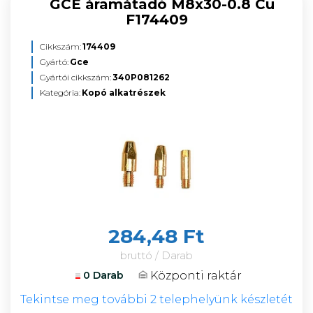
GCE áramátadó M8x30-0.8 Cu
F174409
Cikkszám:
174409
Gyártó:
Gce
Gyártói cikkszám:
340P081262
Kategória:
Kopó alkatrészek
284,48 Ft
bruttó / Darab
Központi raktár
0 Darab
Tekintse meg további 2 telephelyünk készletét