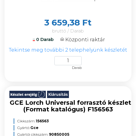
3 659,38 Ft
bruttó / Darab
Központi raktár
0 Darab
Tekintse meg további 2 telephelyünk készletét
Darab
GCE Lorch Universal forrasztó készlet
(Format katalógus) F156563
Cikkszám:
156563
Gyártó:
Gce
Gyártói cikkszám:
90850005