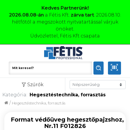
Kedves Partnerünk!
2026.08.08-án
a Fétis Kft.
zárva tart
. 2026.08.10.
hétfőtől a megszokott nyitvatartással várjuk
önöket.
Üdvözlettel, Fétis Kft csapata
Szűrők
Kategória:
Hegesztéstechnika, forrasztás
/
Hegesztéstechnika, forrasztás
Format védőüveg hegesztőpajzshoz,
Nr.11 F012826