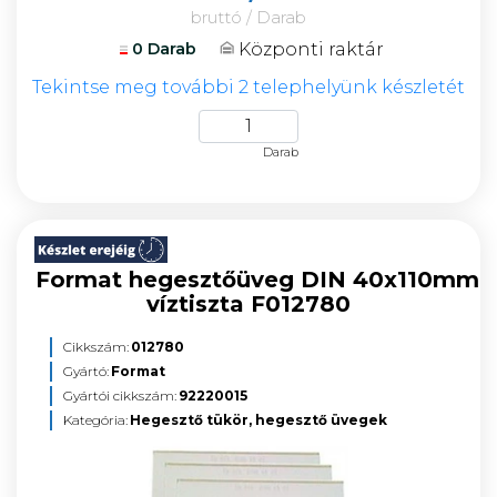
bruttó / Darab
Központi raktár
0 Darab
Tekintse meg további 2 telephelyünk készletét
Darab
Format hegesztőüveg DIN 40x110mm
víztiszta F012780
Cikkszám:
012780
Gyártó:
Format
Gyártói cikkszám:
92220015
Kategória:
Hegesztő tükör, hegesztő üvegek