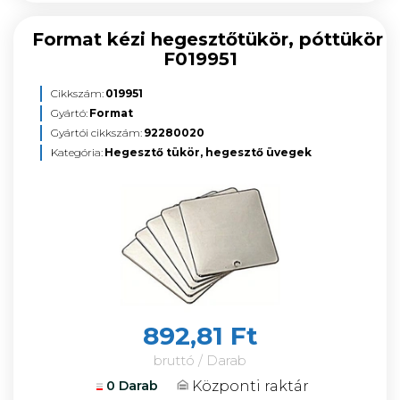
Format kézi hegesztőtükör, póttükör
F019951
Cikkszám:
019951
Gyártó:
Format
Gyártói cikkszám:
92280020
Kategória:
Hegesztő tükör, hegesztő üvegek
892,81 Ft
bruttó / Darab
Központi raktár
0 Darab