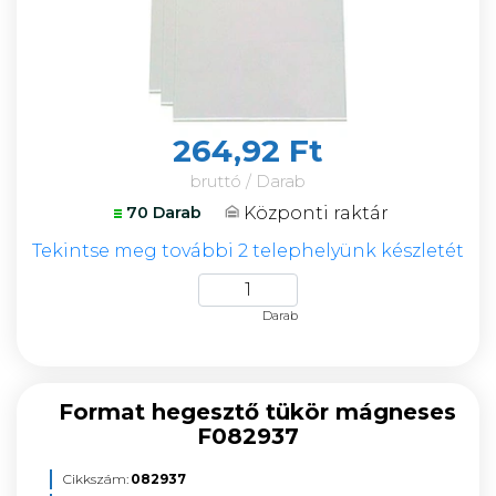
264,92 Ft
bruttó / Darab
Központi raktár
70 Darab
Tekintse meg további 2 telephelyünk készletét
Darab
Format hegesztő tükör mágneses
F082937
Cikkszám:
082937