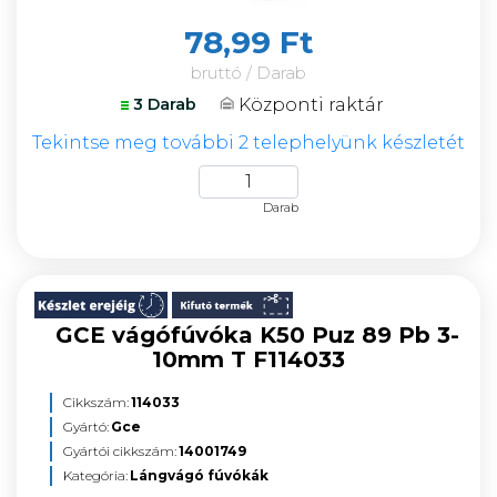
78,99 Ft
bruttó / Darab
Központi raktár
3 Darab
Tekintse meg további 2 telephelyünk készletét
Darab
GCE vágófúvóka K50 Puz 89 Pb 3-
10mm T F114033
Cikkszám:
114033
Gyártó:
Gce
Gyártói cikkszám:
14001749
Kategória:
Lángvágó fúvókák