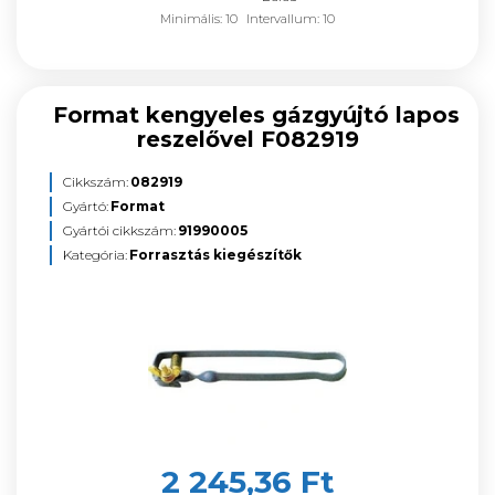
Minimális: 10
Intervallum: 10
Format kengyeles gázgyújtó lapos
reszelővel F082919
Cikkszám:
082919
Gyártó:
Format
Gyártói cikkszám:
91990005
Kategória:
Forrasztás kiegészítők
2 245,36 Ft