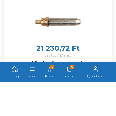
21 230,72 Ft
bruttó / Darab
Központi raktár
4 Darab
0
0
Tekintse meg további 2 telephelyünk készletét
Honlap
Menü
Kosár
Kedvencek
Bejelentkezés
Darab
GCE vágófúvóka P-Sd belső 25-
40mm F094939