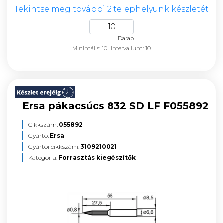
Tekintse meg további 2 telephelyünk készletét
Darab
Minimális: 10
Intervallum: 10
Ersa pákacsúcs 832 SD LF F055892
Cikkszám:
055892
Gyártó:
Ersa
Gyártói cikkszám:
3109210021
Kategória:
Forrasztás kiegészítők