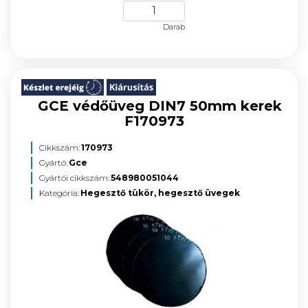
Darab
GCE védőüveg DIN7 50mm kerek
F170973
Cikkszám:
170973
Gyártó:
Gce
Gyártói cikkszám:
548980051044
Kategória:
Hegesztő tükör, hegesztő üvegek