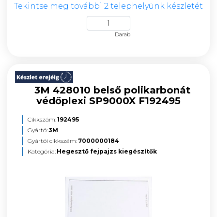
Tekintse meg további 2 telephelyünk készletét
Darab
3M 428010 belső polikarbonát
védőplexi SP9000X F192495
Cikkszám:
192495
Gyártó:
3M
Gyártói cikkszám:
7000000184
Kategória:
Hegesztő fejpajzs kiegészítők