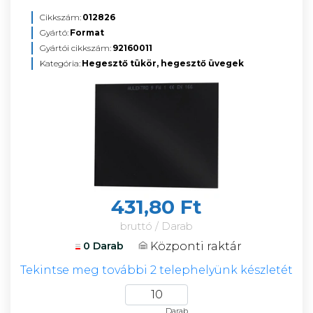
Cikkszám:
012826
Gyártó:
Format
Gyártói cikkszám:
92160011
Kategória:
Hegesztő tükör, hegesztő üvegek
431,80 Ft
bruttó / Darab
Központi raktár
0 Darab
Tekintse meg további 2 telephelyünk készletét
Darab