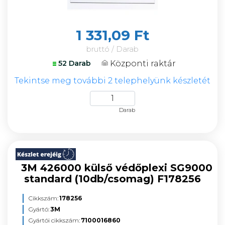
1 331,09 Ft
bruttó / Darab
Központi raktár
52 Darab
Tekintse meg további 2 telephelyünk készletét
Darab
3M 426000 külső védőplexi SG9000
standard (10db/csomag) F178256
Cikkszám:
178256
Gyártó:
3M
Gyártói cikkszám:
7100016860