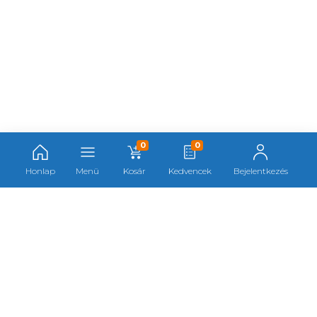
0
0
Honlap
Menü
Kosár
Kedvencek
Bejelentkezés