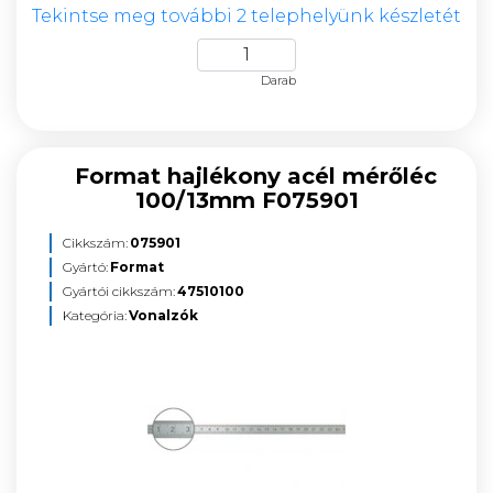
Tekintse meg további 2 telephelyünk készletét
Darab
Format hajlékony acél mérőléc
100/13mm F075901
Cikkszám:
075901
Gyártó:
Format
Gyártói cikkszám:
47510100
Kategória:
Vonalzók