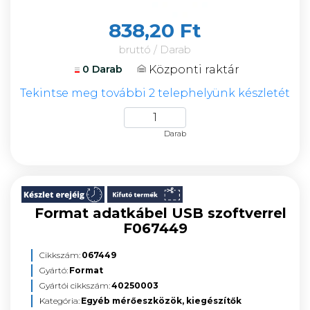
838,20 Ft
bruttó / Darab
Központi raktár
0 Darab
Tekintse meg további 2 telephelyünk készletét
Darab
Format adatkábel USB szoftverrel
F067449
Cikkszám:
067449
Gyártó:
Format
Gyártói cikkszám:
40250003
Kategória:
Egyéb mérőeszközök, kiegészítők