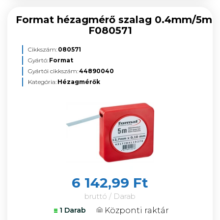
Format hézagmérő szalag 0.4mm/5m
F080571
Cikkszám:
080571
Gyártó:
Format
Gyártói cikkszám:
44890040
Kategória:
Hézagmérők
6 142,99 Ft
bruttó / Darab
Központi raktár
1 Darab