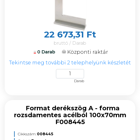
22 673,31 Ft
bruttó / Darab
Központi raktár
0 Darab
Tekintse meg további 2 telephelyünk készletét
Darab
Format derékszög A - forma
rozsdamentes acélból 100x70mm
F008445
Cikkszám:
008445