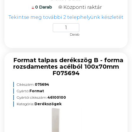
Központi raktár
0 Darab
Tekintse meg további 2 telephelyünk készletét
Darab
Format talpas derékszög B - forma
rozsdamentes acélból 100x70mm
F075694
Cikkszám:
075694
Gyártó:
Format
Gyártói cikkszám:
46100100
Kategória:
Derékszögek