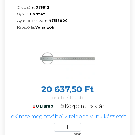
Cikkszám:
075912
Gyártó:
Format
Gyártói cikkszám:
47512000
Kategória:
Vonalzók
20 637,50 Ft
bruttó / Darab
Központi raktár
0 Darab
Tekintse meg további 2 telephelyünk készletét
Darab