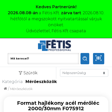
Kedves Partnerünk!
2026.08.08-án
a Fétis Kft.
zárva tart
. 2026.08.10.
hétfőtől a megszokott nyitvatartással várjuk
önöket.
Üdvözlettel, Fétis Kft csapata
Szűrők
Kategória:
Mérőeszközök
/
Mérőeszközök
Format hajlékony acél mérőléc
2000/30mm F075912