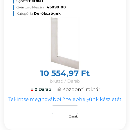
Gyártó:
Format
Gyártói cikkszám:
46090100
Kategória:
Derékszögek
10 554,97 Ft
bruttó / Darab
Központi raktár
0 Darab
Tekintse meg további 2 telephelyünk készletét
Darab