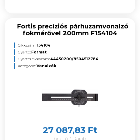
Fortis precíziós párhuzamvonalzó
fokmérővel 200mm F154104
Cikkszám:
154104
Gyártó:
Format
Gyártói cikkszám:
44450200/8504512784
Kategória:
Vonalzók
27 087,83 Ft
bruttó / Darab