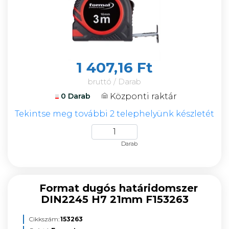
1 407,16 Ft
bruttó / Darab
Központi raktár
0 Darab
Tekintse meg további 2 telephelyünk készletét
Darab
Format dugós határidomszer
DIN2245 H7 21mm F153263
Cikkszám:
153263