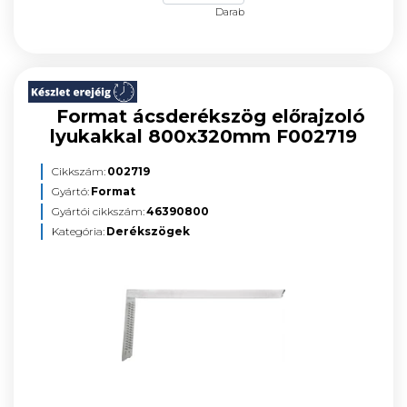
Darab
Format ácsderékszög előrajzoló
lyukakkal 800x320mm F002719
Cikkszám:
002719
Gyártó:
Format
Gyártói cikkszám:
46390800
Kategória:
Derékszögek