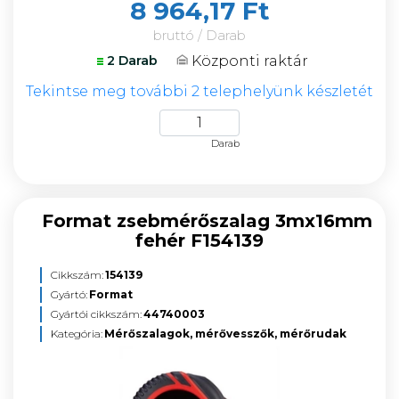
8 964,17 Ft
bruttó / Darab
Központi raktár
2 Darab
Tekintse meg további 2 telephelyünk készletét
Darab
Format zsebmérőszalag 3mx16mm
fehér F154139
Cikkszám:
154139
Gyártó:
Format
Gyártói cikkszám:
44740003
Kategória:
Mérőszalagok, mérővesszők, mérőrudak