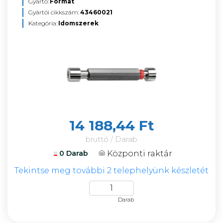
Gyártó:
Format
Gyártói cikkszám:
43460021
Kategória:
Idomszerek
14 188,44 Ft
bruttó / Darab
Központi raktár
0 Darab
Tekintse meg további 2 telephelyünk készletét
Darab