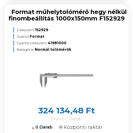
Format műhelytolómérő hegy nélkül
finombeállítás 1000x150mm F152929
Cikkszám:
152929
Gyártó:
Format
Gyártói cikkszám:
41981000
Kategória:
Normál tolómérők
324 134,48 Ft
bruttó / Darab
Központi raktár
0 Darab