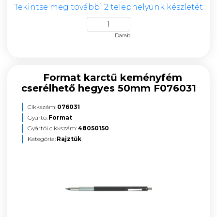
Tekintse meg további 2 telephelyünk készletét
Darab
Format karctű keményfém
cserélhető hegyes 50mm F076031
Cikkszám:
076031
Gyártó:
Format
Gyártói cikkszám:
48050150
Kategória:
Rajztűk