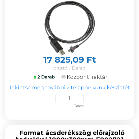
17 825,09 Ft
bruttó / Darab
Központi raktár
2 Darab
Tekintse meg további 2 telephelyünk készletét
Darab
Format ácsderékszög előrajzoló