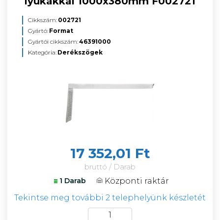
lyukakkal 1000x380mm F002721
Cikkszám:
002721
Gyártó:
Format
Gyártói cikkszám:
46391000
Kategória:
Derékszögek
17 352,01 Ft
bruttó / Darab
Központi raktár
1 Darab
Tekintse meg további 2 telephelyünk készletét