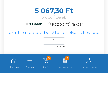
5 067,30 Ft
bruttó / Darab
Központi raktár
0 Darab
Tekintse meg további 2 telephelyünk készletét
Darab
0
0
Format ácsderékszög 600x280mm
Honlap
Menü
Kosár
Kedvencek
Bejelentkezés
F075733
Cikkszám:
075733
Gyártó:
Format
Gyártói cikkszám:
46380600
Kategória:
Derékszögek