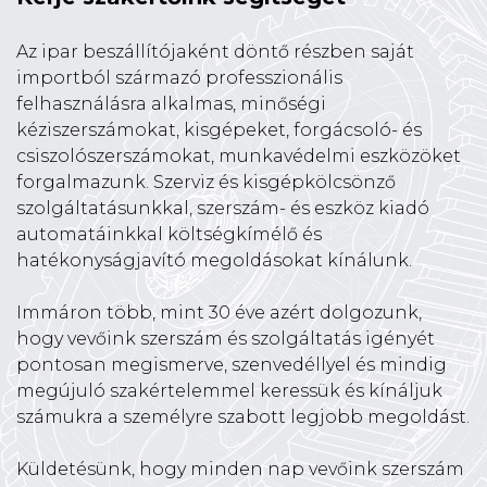
Az ipar beszállítójaként döntő részben saját
importból származó professzionális
felhasználásra alkalmas, minőségi
kéziszerszámokat, kisgépeket, forgácsoló- és
csiszolószerszámokat, munkavédelmi eszközöket
forgalmazunk. Szerviz és kisgépkölcsönző
szolgáltatásunkkal, szerszám- és eszköz kiadó
automatáinkkal költségkímélő és
hatékonyságjavító megoldásokat kínálunk.
Immáron több, mint 30 éve azért dolgozunk,
hogy vevőink szerszám és szolgáltatás igényét
pontosan megismerve, szenvedéllyel és mindig
megújuló szakértelemmel keressük és kínáljuk
számukra a személyre szabott legjobb megoldást.
Küldetésünk, hogy minden nap vevőink szerszám