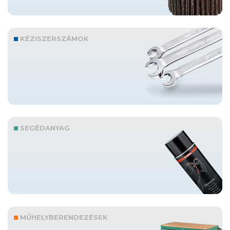
KÉZISZERSZÁMOK
SEGÉDANYAG
MŰHELYBERENDEZÉSEK