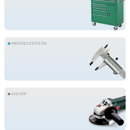
MÉRŐESZKÖZÖK
KISGÉP