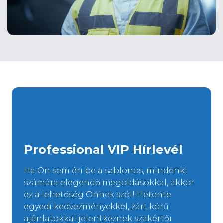
Professional VIP Hírlevél
Ha Ön sem éri be a sablonos, mindenki
számára elegendő megoldásokkal, akkor
ez a lehetőség Önnek szól! Hetente
egyedi kedvezményekkel, zárt körű
ajánlatokkal jelentkeznek szakértői