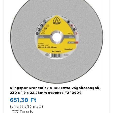
Klingspor Kronenflex A 100 Extra Vágókorongok,
230 x 1.9 x 22.23mm egyenes F240904
651,38 Ft
(brutto/Darab)
327 Darab