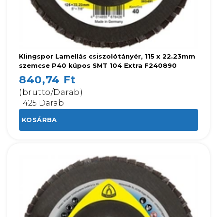
Klingspor Lamellás csiszolótányér, 115 x 22.23mm
szemcse P40 kúpos SMT 104 Extra F240890
840,74 Ft
(brutto/Darab)
425 Darab
KOSÁRBA