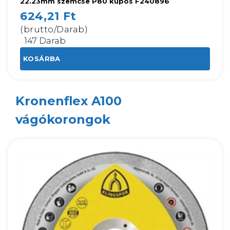
22.23mm szemcse P80 kúpos F240896
624,21 Ft
(brutto/Darab)
147 Darab
KOSÁRBA
Kronenflex A100
vágókorongok