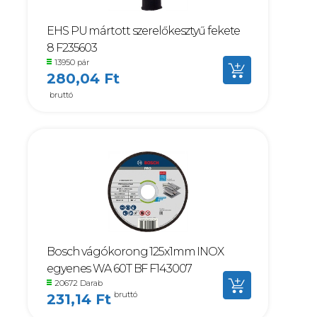
EHS PU mártott szerelőkesztyű fekete
8 F235603
13950 pár
280,04 Ft
bruttó
Bosch vágókorong 125x1mm INOX
egyenes WA 60T BF F143007
20672 Darab
bruttó
231,14 Ft