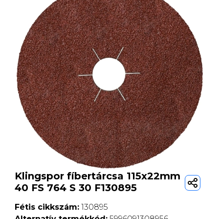
Klingspor fíbertárcsa 115x22mm
40 FS 764 S 30 F130895
Fétis cikkszám:
130895
Alternatív termékkód:
5996091308956