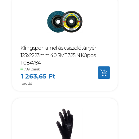
Klingspor lamellás csiszolótányér
125x22.23mm 40 SMT 325 N Kúpos
F084784
789 Darab
1 263,65 Ft
bruttó