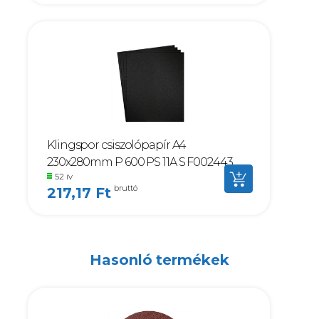
Klingspor csiszolópapír A4
230x280mm P 600 PS 11A S F002443
52 ív
bruttó
217,17 Ft
Hasonló termékek