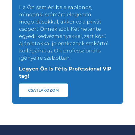
Ha Ön sem éri be a sablonos,
mindenki számára elegendő
megoldásokkal, akkor ez a privát
csoport Önnek szól! Két hetente
egyedi kedvezményekkel, zárt körű
ajánlatokkal jelentkeznek szakértői
kollégáink az Ön professzionális
igényeire szabottan.
Legyen Ön is Fétis Professional VIP
tag!
CSATLAKOZOM