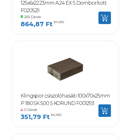
125x6x22.23mm A 24 EX S Domborított
F020529
265 Darab
bruttó
864,87 Ft
Klingspor csiszolóhasáb 100x70x25mm
P 180 SK 500 S KORUND F001293
0 Darab
bruttó
351,79 Ft