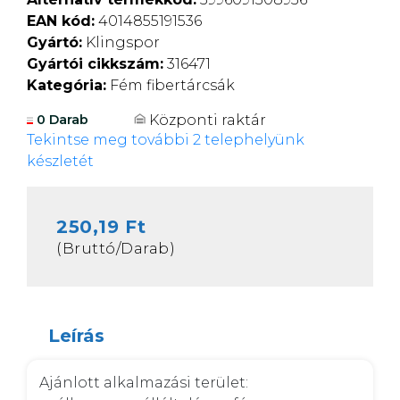
EAN kód:
4014855191536
Gyártó:
Klingspor
Gyártói cikkszám:
316471
Kategória:
Fém fibertárcsák
Központi raktár
0 Darab
Tekintse meg további 2 telephelyünk
készletét
250,19 Ft
(Bruttó/Darab)
Leírás
Ajánlott alkalmazási terület: 