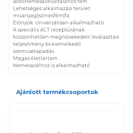
acél|nemesacél|általános fém

Lehetséges alkalmazási terület: 
műanyag|színesfém|fa

Előnyök: Univerzálisan alkalmazható

A speciális ACT receptúrának 
köszönhetően megnövekedett leválasztási 
teljesítmény és kiemelkedő 
szemcsetapadás

Magas élettartam

Nemesacélhoz is alkalmazható
Ajánlott termékcsoportok