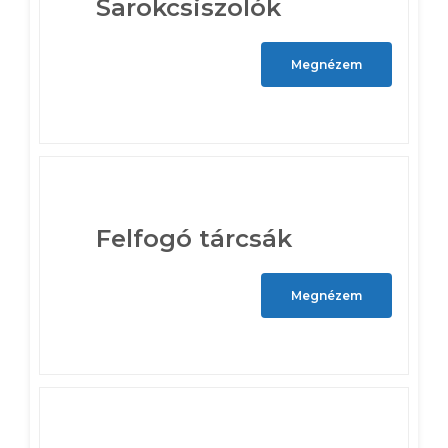
Sarokcsiszolók
Megnézem
Felfogó tárcsák
Megnézem