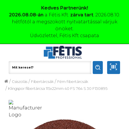
Kedves Partnerünk!
2026.08.08-án
a Fétis Kft.
zárva tart
. 2026.08.10.
hétfőtől a megszokott nyitvatartással várjuk
önöket.
Üdvözlettel, Fétis Kft csapata
/
/
/
Csiszolás
Fibertárcsák
Fém fibertárcsák
/
Klingspor fíbertárcsa 115x22mm 40 FS 764 S 30 F130895