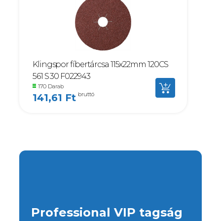
Klingspor fíbertárcsa 115x22mm 120CS
561 S 30 F022943
170 Darab
bruttó
141,61 Ft
Professional VIP tagság