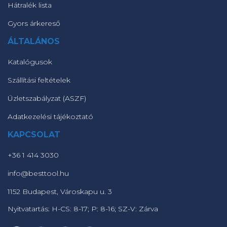
Hátralék lista
Gyors árkereső
ÁLTALÁNOS
Katalógusok
Szállítási feltételek
Üzletszabályzat (ASZF)
Adatkezelési tájékoztató
KAPCSOLAT
+36 1 414 3030
info@besttool.hu
1152 Budapest, Városkapu u. 3
Nyitvatartás: H-CS: 8-17; P: 8-16; SZ-V: Zárva