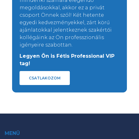
mindenki számára elegendő
megoldásokkal, akkor ez a privát
csoport Önnek szól! Két hetente
egyedi kedvezményekkel, zárt körű
ajánlatokkal jelentkeznek szakértői
kollégáink az Ön professzionális
igényeire szabottan.
Legyen Ön is Fétis Professional VIP
tag!
CSATLAKOZOM
MENÜ