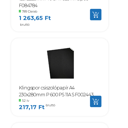
F084784
789 Darab
1 263,65 Ft
bruttó
Klingspor csiszolópapír A4
230x280mm P 600 PS 11A S F002443
52 ív
bruttó
217,17 Ft