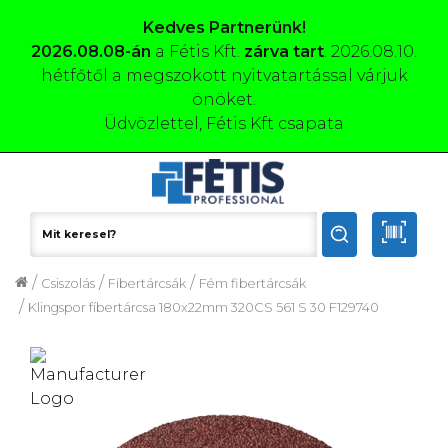
Kedves Partnerünk!
2026.08.08-án
a Fétis Kft.
zárva tart
. 2026.08.10.
hétfőtől a megszokott nyitvatartással várjuk
önöket.
Üdvözlettel, Fétis Kft csapata
/
/
/
Csiszolás
Fibertárcsák
Fém fibertárcsák
/
Klingspor fíbertárcsa 180x22mm 320CS 561 S 30 F129740