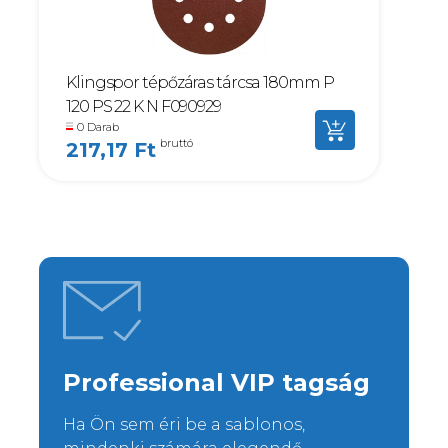
Klingspor tépőzáras tárcsa 180mm P
120 PS 22 K N F090929
0 Darab
bruttó
217,17 Ft
Professional VIP tagság
Ha Ön sem éri be a sablonos,