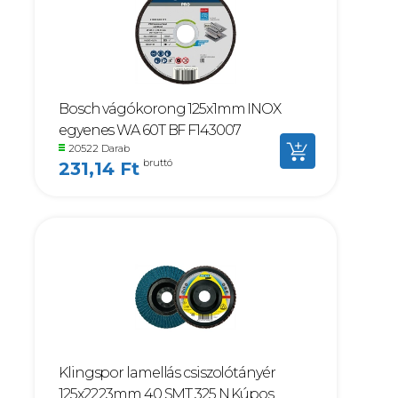
Bosch vágókorong 125x1mm INOX
egyenes WA 60T BF F143007
20522 Darab
bruttó
231,14 Ft
Klingspor lamellás csiszolótányér
125x22.23mm 40 SMT 325 N Kúpos