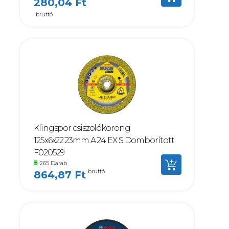
280,04 Ft
bruttó
Klingspor csiszolókorong
125x6x22.23mm A 24 EX S Domborított
F020529
265 Darab
bruttó
864,87 Ft