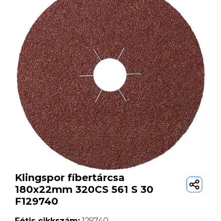
Klingspor fíbertárcsa
180x22mm 320CS 561 S 30
F129740
Fétis cikkszám:
129740