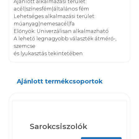
Ajánlott alkalmazási terület: 
acél|színesfém|általános fém

Lehetséges alkalmazási terület: 
műanyag|nemesacél|fa

Előnyök: Univerzálisan alkalmazható

A lehető legnagyobb választék átmérő-, 
szemcse

és lyukasztás tekintetében
Ajánlott termékcsoportok
Sarokcsiszolók