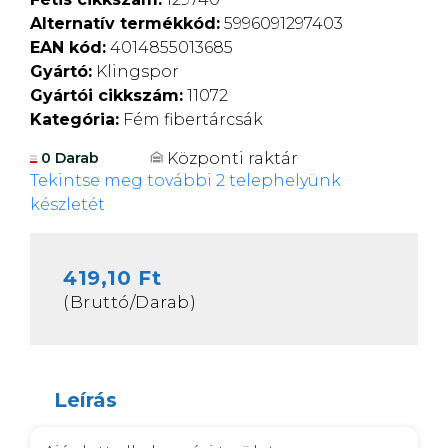
Alternatív termékkód:
5996091297403
EAN kód:
4014855013685
Gyártó:
Klingspor
Gyártói cikkszám:
11072
Kategória:
Fém fibertárcsák
Központi raktár
0 Darab
Tekintse meg további 2 telephelyünk
készletét
419,10 Ft
(Bruttó/Darab)
Leírás