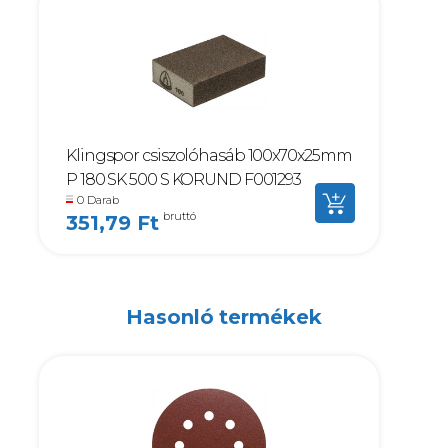
Klingspor csiszolóhasáb 100x70x25mm
P 180 SK 500 S KORUND F001293
0 Darab
bruttó
351,79 Ft
Hasonló termékek