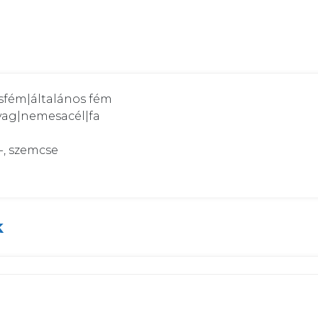
esfém|általános fém

yag|nemesacél|fa

, szemcse

k