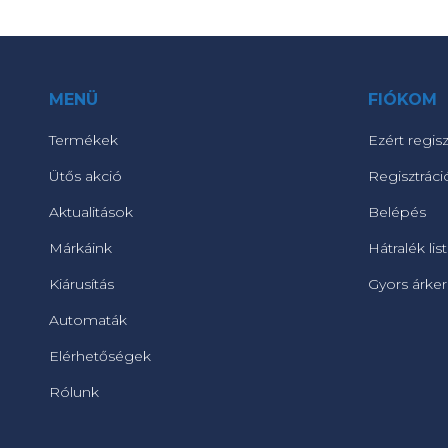
MENÜ
FIÓKOM
Termékek
Ezért regisz
Ütős akció
Regisztráci
Aktualitások
Belépés
Márkáink
Hátralék lis
Kiárusítás
Gyors árke
Automaták
Elérhetőségek
Rólunk