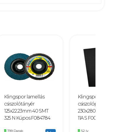
Klingspor lamellás
Klingspor
csiszolótányér
csiszolópapír A4
125x22.23mm 40 SMT
230x280mm P 600 PS
325 N Kúpos F084784
11A S F002443
799 Darab
52 ív