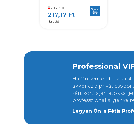
0 Darab
217,17 Ft
bruttó
Professional VI
Ha Ön sem éri be a sab
akkor ez a privát csopo
zárt körű ajánlatokkal j
professzionális igényeir
Legyen Ön is Fétis Prof