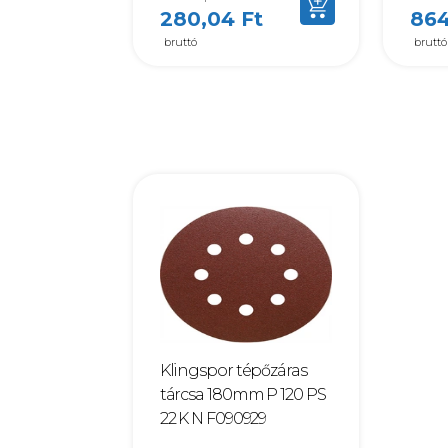
280,04 Ft
864
bruttó
bruttó
Klingspor tépőzáras
tárcsa 180mm P 120 PS
22 K N F090929