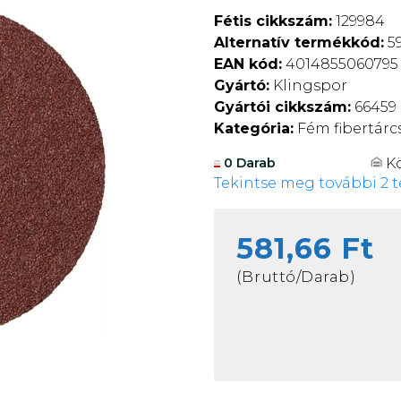
Fétis cikkszám:
129984
Alternatív termékkód:
59
EAN kód:
4014855060795
Gyártó:
Klingspor
Gyártói cikkszám:
66459
Kategória:
Fém fibertárc
K
0 Darab
Tekintse meg további 2 t
581,66 Ft
(Bruttó/Darab)