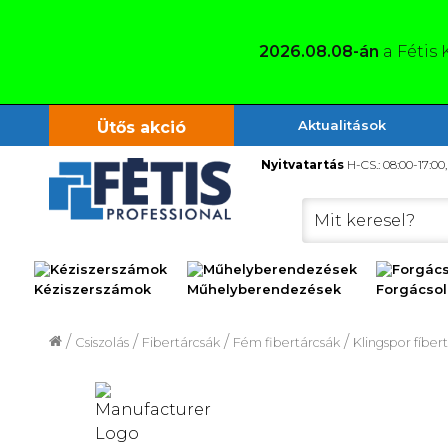
2026.08.08-án
a Fétis 
Aktualitások
Ütős akció
Nyitvatartás
H-CS.: 08:00-17:00
Kéziszerszámok
Műhelyberendezések
Forgács
/
/
/
/
Csiszolás
Fibertárcsák
Fém fibertárcsák
Klingspor fíbe