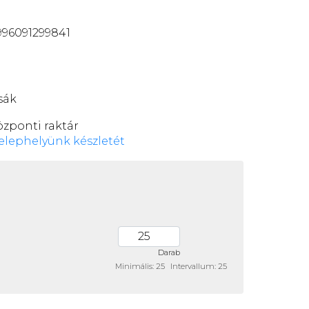
96091299841
sák
özponti raktár
elephelyünk készletét
Darab
Minimális: 25
Intervallum: 25