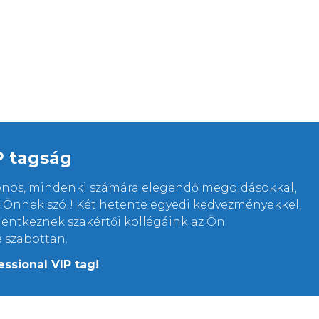
P tagság
lonos, mindenki számára elegendő megoldásokkal,
rt Önnek szól! Két hetente egyedi kedvezményekkel,
elentkeznek szakértői kollégáink az Ön
e szabottan.
essional VIP tag!