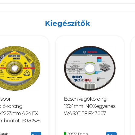
Kiegészítők
gspor
Bosch vágókorong
zolókorong
125x1mm INOX egyenes
6x22.23mm A 24 EX
WA 60T BF F143007
mborított F020529
Darab
20672 Darab