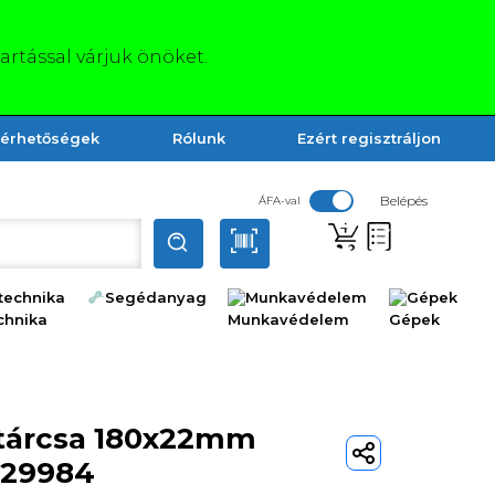
tartással várjuk önöket.
lérhetőségek
Rólunk
Ezért regisztráljon
Belépés
ÁFA-val
technika
Segédanyag
Munkavédelem
Gépek
rtárcsa 180x22mm
F129984