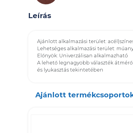
Leírás
Ajánlott alkalmazási terület: acél|szín
Lehetséges alkalmazási terület: műan
Előnyök: Univerzálisan alkalmazható

A lehető legnagyobb választék átmérő-
és lyukasztás tekintetében
Ajánlott termékcsoporto