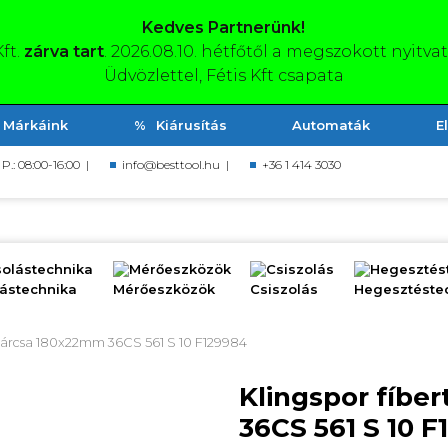
Kedves Partnerünk!
Kft.
zárva tart
. 2026.08.10. hétfőtől a megszokott nyitva
Üdvözlettel, Fétis Kft csapata
Márkáink
Kiárusítás
Automaták
E
, P.: 08:00-16:00 |
info@besttool.hu
|
+36 1 414 3030
olástechnika
Mérőeszközök
Csiszolás
Hegesztés
rtárcsa 180x22mm 36CS 561 S 10 F129984
Klingspor fíbe
36CS 561 S 10 