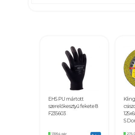
EHS PU mártott
Klin
szerelőkesztyű fekete 8
csis
F235603
125x
S Do
13954 pár
275 