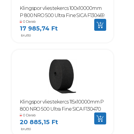
Klingspor vlies tekercs 100x10000mm
P 800 NRO 500 Ultra Fine SICA F130469
0 Darab
17 985,74 Ft
bruttó
Klingspor vlies tekercs 115x10000mm P
800 NRO 500 Ultra Fine SICA F130470
0 Darab
20 885,15 Ft
bruttó