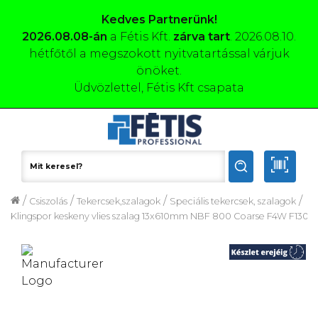
Kedves Partnerünk!
2026.08.08-án
a Fétis Kft.
zárva tart
. 2026.08.10.
hétfőtől a megszokott nyitvatartással várjuk
önöket.
Üdvözlettel, Fétis Kft csapata
/
/
/
/
Csiszolás
Tekercsek,szalagok
Speciális tekercsek, szalagok
Klingspor keskeny vlies szalag 13x610mm NBF 800 Coarse F4W F1304