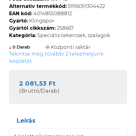
Alternatív termékkód:
5996091304422
EAN kód:
4014855088812
Gyártó:
Klingspor
Gyártói cikkszám:
258667
Kategória:
Speciális tekercsek, szalagok
Központi raktár
0 Darab
Tekintse meg további 2 telephelyünk
készletét
2 081,53 Ft
(Bruttó/Darab)
Leírás