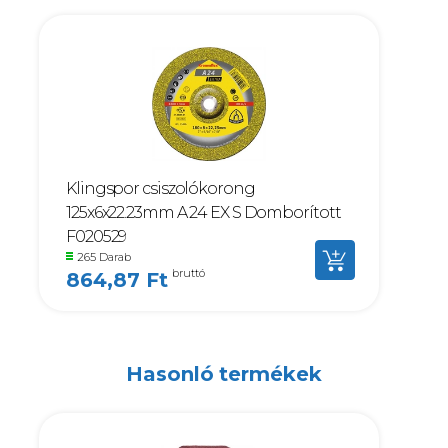
Klingspor csiszolókorong
125x6x22.23mm A 24 EX S Domborított
F020529
265 Darab
bruttó
864,87 Ft
Hasonló termékek