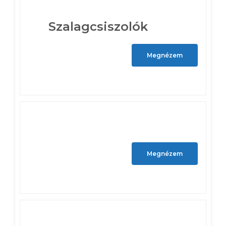
Szalagcsiszolók
Megnézem
Megnézem