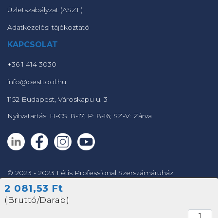
Üzletszabályzat (ASZF)
Adatkezelési tájékoztató
KAPCSOLAT
+36 1 414 3030
info@besttool.hu
1152 Budapest, Városkapu u. 3
Nyitvatartás: H-CS: 8-17; P: 8-16; SZ-V: Zárva
© 2023 - 2023 Fétis Professional Szerszámáruház
2 081,53 Ft
Powered by
(Bruttó/Darab)