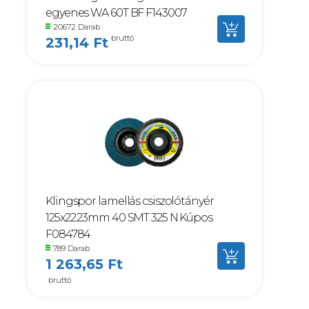
egyenes WA 60T BF F143007
20672 Darab
bruttó
231,14 Ft
Klingspor lamellás csiszolótányér
125x22.23mm 40 SMT 325 N Kúpos
F084784
789 Darab
1 263,65 Ft
bruttó