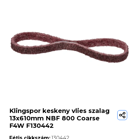
Klingspor keskeny vlies szalag
13x610mm NBF 800 Coarse
F4W F130442
Fétis cikkszám:
130442