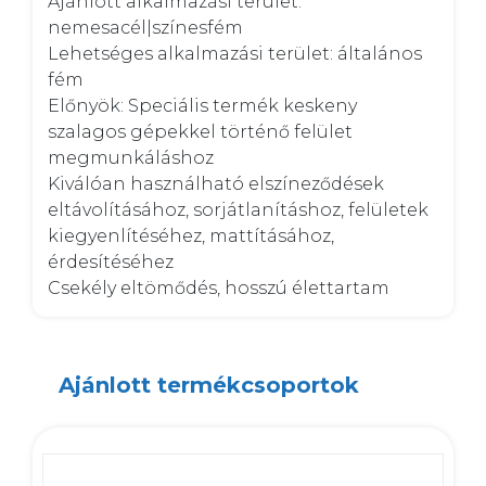
Ajánlott alkalmazási terület: 
nemesacél|színesfém

Lehetséges alkalmazási terület: általános 
fém

Előnyök: Speciális termék keskeny 
szalagos gépekkel történő felület 
megmunkáláshoz

Kiválóan használható elszíneződések 
eltávolításához, sorjátlanításhoz, felületek 
kiegyenlítéséhez, mattításához, 
érdesítéséhez

Csekély eltömődés, hosszú élettartam
Ajánlott termékcsoportok