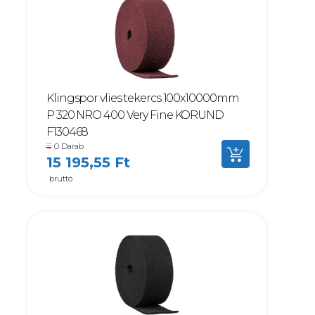
Klingspor vlies tekercs 100x10000mm
P 320 NRO 400 Very Fine KORUND
F130468
0 Darab
15 195,55 Ft
bruttó