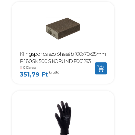
Klingspor csiszolóhasáb 100x70x25mm
P 180 SK 500 S KORUND F001293
0 Darab
bruttó
351,79 Ft