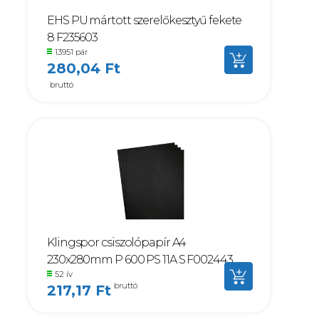
EHS PU mártott szerelőkesztyű fekete
8 F235603
13951 pár
280,04 Ft
bruttó
Klingspor csiszolópapír A4
230x280mm P 600 PS 11A S F002443
52 ív
bruttó
217,17 Ft