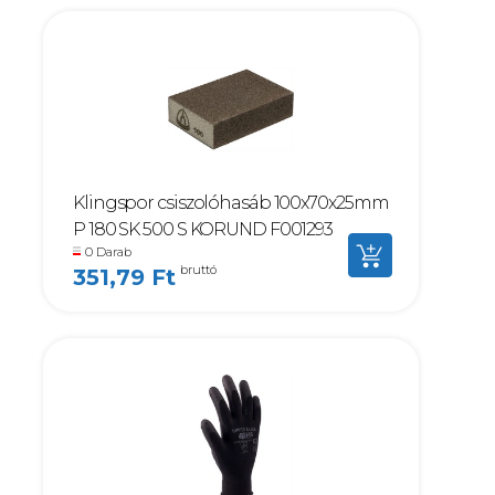
Klingspor csiszolóhasáb 100x70x25mm
P 180 SK 500 S KORUND F001293
0 Darab
bruttó
351,79 Ft