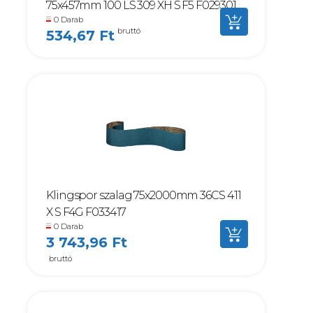
75x457mm 100 LS 309 XH S F5 F029301
0 Darab
bruttó
534,67 Ft
Klingspor szalag 75x2000mm 36CS 411
X S F4G F033417
0 Darab
3 743,96 Ft
bruttó