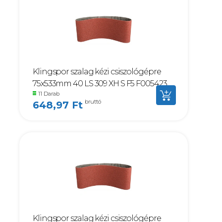
Klingspor szalag kézi csiszológépre
75x533mm 40 LS 309 XH S F5 F005423
11 Darab
bruttó
648,97 Ft
Klingspor szalag kézi csiszológépre