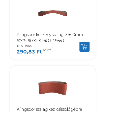
Klingspor keskeny szalag 13x610mm
60CS 310 XF S F4G F129660
25 Darab
bruttó
290,83 Ft
Klingspor szalag kézi csiszológépre