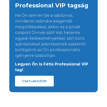
Professional VIP tagság
Ha Ön sem éri be a sablonos,
mindenki számára elegendő
megoldásokkal, akkor ez a privát
csoport Önnek szól! Két hetente
egyedi kedvezményekkel, zárt körű
ajánlatokkal jelentkeznek szakértői
kollégáink az Ön professzionális
igényeire szabottan.
Legyen Ön is Fétis Professional VIP
tag!
CSATLAKOZOM