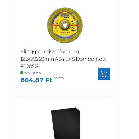
Klingspor csiszolókorong
125x6x22.23mm A 24 EX S Domborított
F020529
265 Darab
bruttó
864,87 Ft