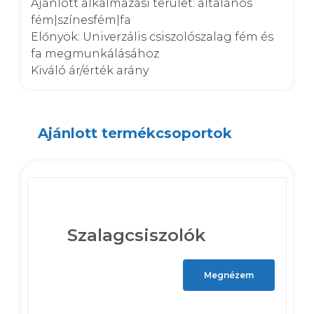
Ajánlott alkalmazási terület: általános 
fém|színesfém|fa

Előnyök: Univerzális csiszolószalag fém és 
fa megmunkálásához

Kiváló ár/érték arány
Ajánlott termékcsoportok
Szalagcsiszolók
Megnézem