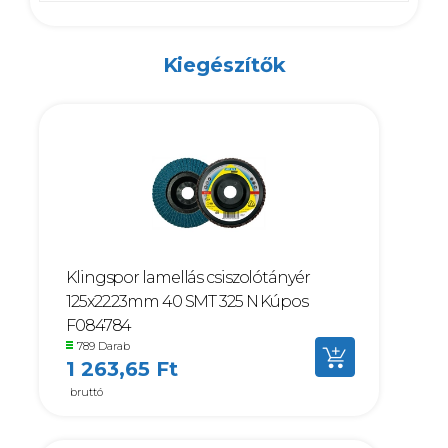
Kiegészítők
Klingspor lamellás csiszolótányér
125x22.23mm 40 SMT 325 N Kúpos
F084784
789 Darab
1 263,65 Ft
bruttó