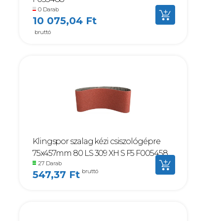
0 Darab
10 075,04 Ft
bruttó
Klingspor szalag kézi csiszológépre
75x457mm 80 LS 309 XH S F5 F005458
27 Darab
bruttó
547,37 Ft