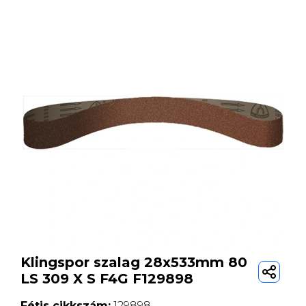
Klingspor szalag 28x533mm 80
LS 309 X S F4G F129898
Fétis cikkszám:
129898