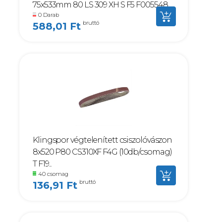
75x533mm 80 LS 309 XH S F5 F005548
0 Darab
bruttó
588,01 Ft
Klingspor végtelenített csiszolóvászon
8x520 P80 CS310XF F4G (10db/csomag)
T F19...
40 csomag
bruttó
136,91 Ft