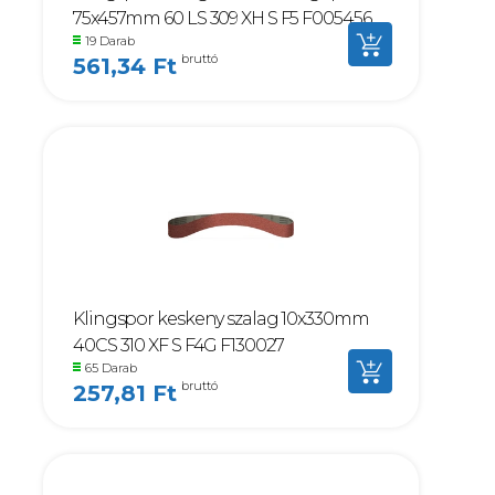
75x457mm 60 LS 309 XH S F5 F005456
19 Darab
bruttó
561,34 Ft
Klingspor keskeny szalag 10x330mm
40CS 310 XF S F4G F130027
65 Darab
bruttó
257,81 Ft