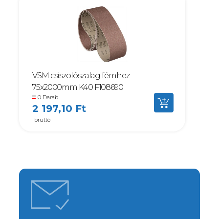
VSM csiszolószalag fémhez
75x2000mm K40 F108690
0 Darab
2 197,10 Ft
bruttó