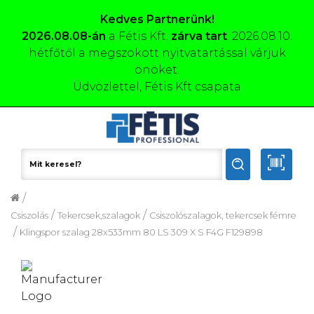
Kedves Partnerünk!
2026.08.08-án
a Fétis Kft.
zárva tart
. 2026.08.10.
hétfőtől a megszokott nyitvatartással várjuk
önöket.
Üdvözlettel, Fétis Kft csapata
/
/
/
Csiszolás
Tekercsek,szalagok
Csiszolószalagok, tekercsek fémre
/
Klingspor szalag 28x533mm 80 LS 309 X S F4G F129898