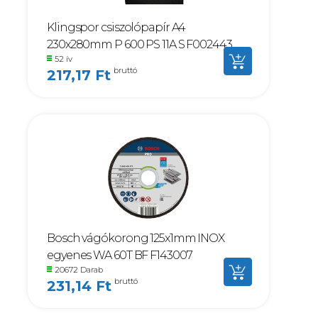
Klingspor csiszolópapír A4
230x280mm P 600 PS 11A S F002443
52 ív
bruttó
217,17 Ft
Bosch vágókorong 125x1mm INOX
egyenes WA 60T BF F143007
20672 Darab
bruttó
231,14 Ft