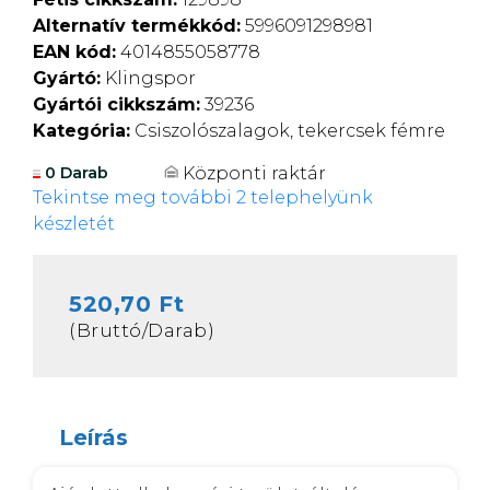
Alternatív termékkód:
5996091298981
EAN kód:
4014855058778
Gyártó:
Klingspor
Gyártói cikkszám:
39236
Kategória:
Csiszolószalagok, tekercsek fémre
Központi raktár
0 Darab
Tekintse meg további 2 telephelyünk
készletét
520,70 Ft
(Bruttó/Darab)
Leírás