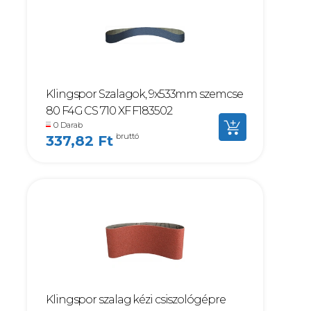
Klingspor Szalagok, 9x533mm szemcse
80 F4G CS 710 XF F183502
0 Darab
bruttó
337,82 Ft
Klingspor szalag kézi csiszológépre