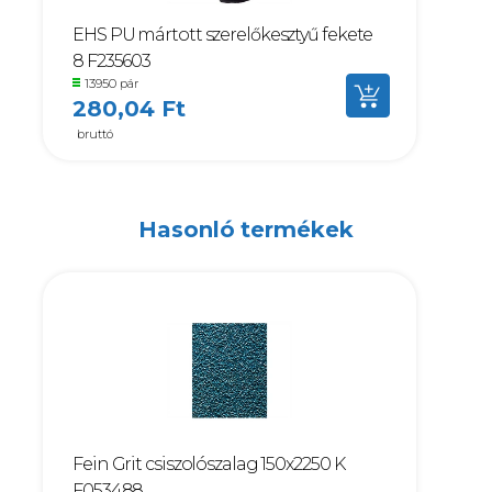
EHS PU mártott szerelőkesztyű fekete
8 F235603
13950 pár
280,04 Ft
bruttó
Hasonló termékek
Fein Grit csiszolószalag 150x2250 K
F053488