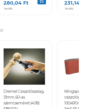
280,04 Ft
231,14 Ft
bruttó
bruttó
Dremel Csiszolószalag,
Klingspor szalag kézi
13mm, 60-as
csiszológépre
szemcseméret (408)
100x610mm 80 LS 309
F180034
XH S F5 F005465