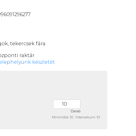
96091296277
ok, tekercsek fára
özponti raktár
elephelyünk készletét
Darab
Minimális: 10
Intervallum: 10