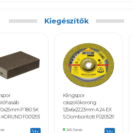
Kiegészítők
gspor
Klingspor
zolóhasáb
csiszolókorong
70x25mm P 180 SK
125x6x22.23mm A 24 EX
S KORUND F001293
S Domborított F020529
rab
265 Darab