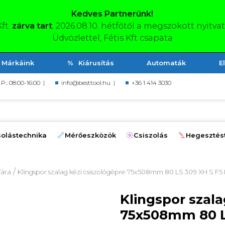
Kedves Partnerünk!
Kft.
zárva tart
. 2026.08.10. hétfőtől a megszokott nyitva
Üdvözlettel, Fétis Kft csapata
Márkáink
Kiárusítás
Automaták
E
, P.: 08:00-16:00 |
info@besttool.hu
|
+36 1 414 3030
olástechnika
Mérőeszközök
Csiszolás
Hegesztés
/
fára
Klingspor szalag kézi csiszológépre 75x508mm 80 LS 309 XH S F5
Klingspor szala
75x508mm 80 L