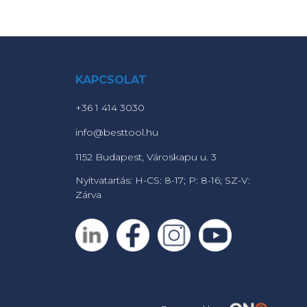
KAPCSOLAT
+36 1 414 3030
info@besttool.hu
1152 Budapest, Városkapu u. 3
Nyitvatartás: H-CS: 8-17; P: 8-16; SZ-V:
Zárva