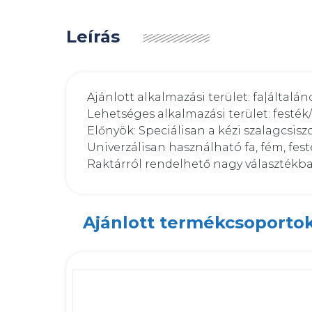
Leírás
Ajánlott alkalmazási terület: fa|általá
Lehetséges alkalmazási terület: festék/l
Előnyök: Speciálisan a kézi szalagcsiszo
Univerzálisan használható fa, fém, fe
Raktárról rendelhető nagy választékb
Ajánlott termékcsoporto