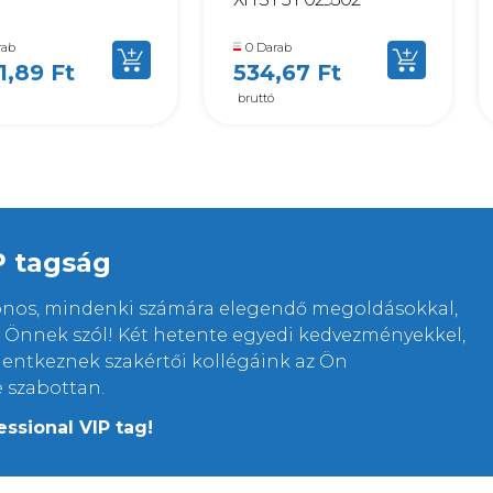
rab
0 Darab
51,89 Ft
534,67 Ft
bruttó
P tagság
lonos, mindenki számára elegendő megoldásokkal,
rt Önnek szól! Két hetente egyedi kedvezményekkel,
elentkeznek szakértői kollégáink az Ön
e szabottan.
essional VIP tag!