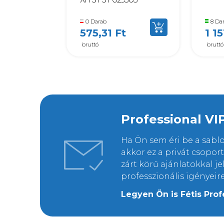
0 Darab
8 Da
575,31 Ft
1 1
bruttó
bruttó
Professional VI
Ha Ön sem éri be a sab
akkor ez a privát csopo
zárt körű ajánlatokkal j
professzionális igényeir
Legyen Ön is Fétis Prof