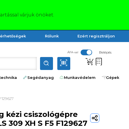
tartással várjuk önöket.
lérhetőségek
Rólunk
Ezért regisztráljon
Belépés
ÁFA-val
technika
Segédanyag
Munkavédelem
Gépek
 F129627
g kézi csiszológépre
S 309 XH S F5 F129627