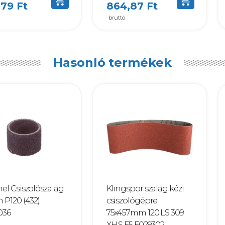
,79 Ft
864,87 Ft
bruttó
Hasonló termékek
el Csiszolószalag
Klingspor szalag kézi
 P120 (432)
csiszológépre
036
75x457mm 120 LS 309
XH S F5 F029302