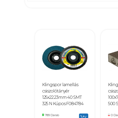
Klingspor lamellás
Klin
csiszolótányér
csis
125x22.23mm 40 SMT
100x
325 N Kúpos F084784
500 
789 Darab
0 Da