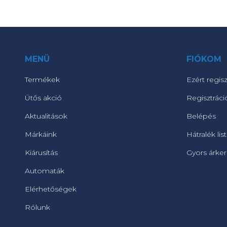
MENÜ
FIÓKOM
Termékek
Ezért regisz
Ütős akció
Regisztráci
Aktualitások
Belépés
Márkáink
Hátralék lis
Kiárusítás
Gyors árke
Automaták
Elérhetőségek
Rólunk