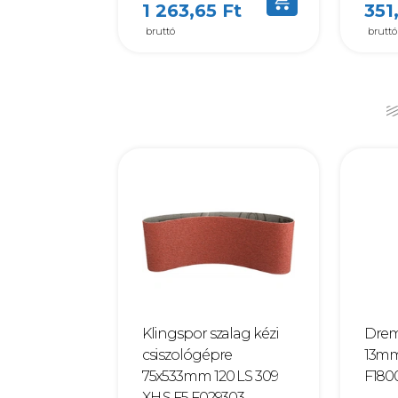
1 263,65 Ft
351
bruttó
bruttó
Klingspor szalag kézi
Drem
csiszológépre
13mm
75x533mm 120 LS 309
F180
XH S F5 F029303