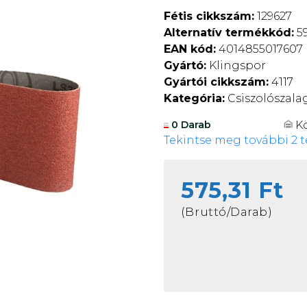
Fétis cikkszám:
129627
Alternatív termékkód:
59
EAN kód:
4014855017607
Gyártó:
Klingspor
Gyártói cikkszám:
4117
Kategória:
Csiszolószalag
K
0 Darab
Tekintse meg további 2 t
575,31 Ft
(Bruttó/Darab)