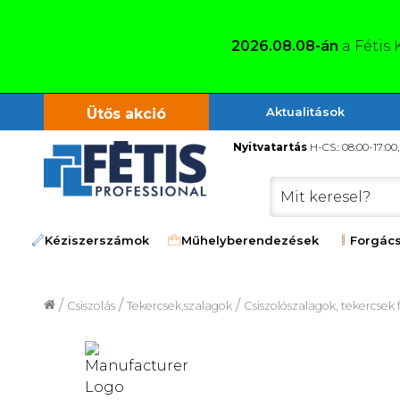
2026.08.08-án
a Fétis 
Aktualitások
Ütős akció
Nyitvatartás
H-CS.: 08:00-17:00
Kéziszerszámok
Műhelyberendezések
Forgács
/
/
/
Csiszolás
Tekercsek,szalagok
Csiszolószalagok, tekercsek 