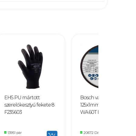
EHS PU mártott
Bosch vágókorong
szerelőkesztyű fekete 8
125x1mm INOX egyenes
F235603
WA 60T BF F143007
13951 pár
20672 Darab