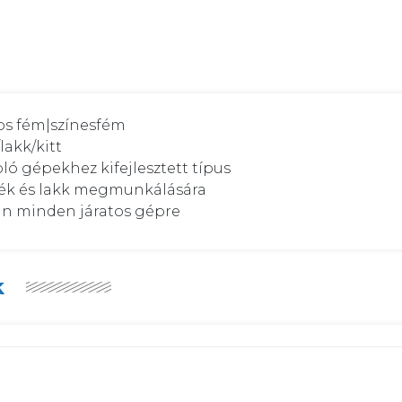
nos fém|színesfém

akk/kitt

ló gépekhez kifejlesztett típus

sték és lakk megmunkálására

an minden járatos gépre
k