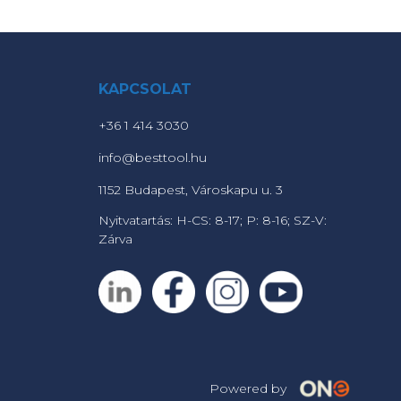
KAPCSOLAT
+36 1 414 3030
info@besttool.hu
1152 Budapest, Városkapu u. 3
Nyitvatartás: H-CS: 8-17; P: 8-16; SZ-V:
Zárva
Powered by