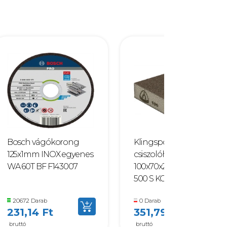
Bosch vágókorong
Klingspor
125x1mm INOX egyenes
csiszolóhasáb
WA 60T BF F143007
100x70x25mm P 180 SK
500 S KORUND F001293
20672 Darab
0 Darab
231,14 Ft
351,79 Ft
bruttó
bruttó