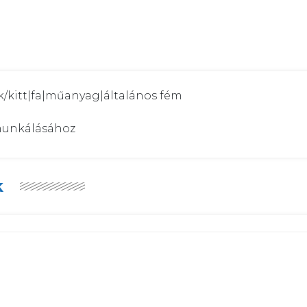
kk/kitt|fa|műanyag|általános fém

munkálásához
k