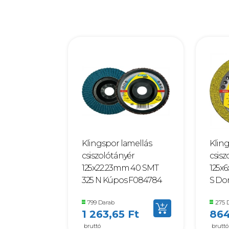
Klingspor lamellás
Klin
csiszolótányér
csis
125x22.23mm 40 SMT
125x
325 N Kúpos F084784
S Do
799 Darab
275 
1 263,65 Ft
864
bruttó
bruttó