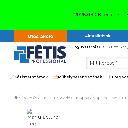
2026.08.08-án
a Fétis 
Aktualitások
Ütős akció
Nyitvatartás
H-CS.: 08:00-17:00
Kéziszerszámok
Műhelyberendezések
Forgács
/
/
/
Csiszolás
Lamellás csiszolók + mopok
Mopkerekek/Szatinál