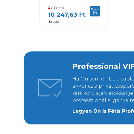
0 Darab
10 247,63 Ft
bruttó
Professional VI
Ha Ön sem éri be a sab
akkor ez a privát csopo
zárt körű ajánlatokkal j
professzionális igényeir
Legyen Ön is Fétis Prof