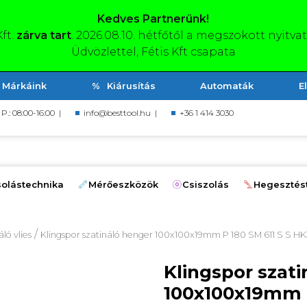
Kedves Partnerünk!
Kft.
zárva tart
. 2026.08.10. hétfőtől a megszokott nyitva
Üdvözlettel, Fétis Kft csapata
Márkáink
Kiárusítás
Automaták
E
, P.: 08:00-16:00 |
info@besttool.hu
|
+36 1 414 3030
olástechnika
Mérőeszközök
Csiszolás
Hegesztés
/
ó vlies
Klingspor szatináló henger 100x100x19mm P 180 SM 611 S S H
Klingspor szat
100x100x19mm P