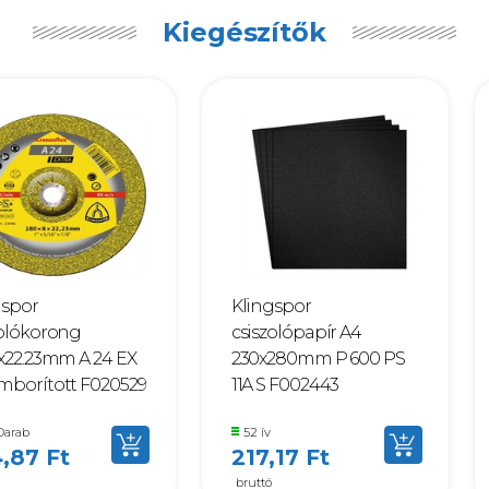
Kiegészítők
gspor
Klingspor
zolókorong
csiszolópapír A4
6x22.23mm A 24 EX
230x280mm P 600 PS
mborított F020529
11A S F002443
Darab
52 ív
,87 Ft
217,17 Ft
bruttó