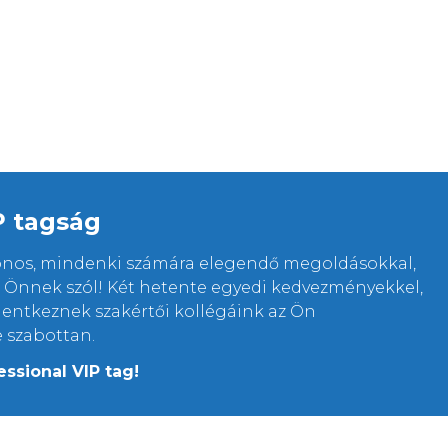
P tagság
lonos, mindenki számára elegendő megoldásokkal,
rt Önnek szól! Két hetente egyedi kedvezményekkel,
elentkeznek szakértői kollégáink az Ön
e szabottan.
essional VIP tag!