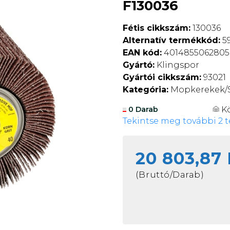
F130036
Fétis cikkszám:
130036
Alternatív termékkód:
5
EAN kód:
4014855062805
Gyártó:
Klingspor
Gyártói cikkszám:
93021
Kategória:
Mopkerekek/Sz
K
0 Darab
Tekintse meg további 2 t
20 803,87 
(Bruttó/Darab)