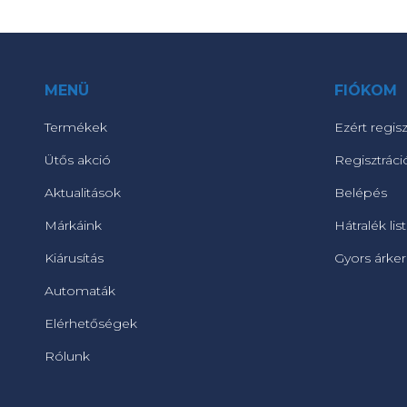
MENÜ
FIÓKOM
Termékek
Ezért regisz
Ütős akció
Regisztráci
Aktualitások
Belépés
Márkáink
Hátralék lis
Kiárusítás
Gyors árke
Automaták
Elérhetőségek
Rólunk