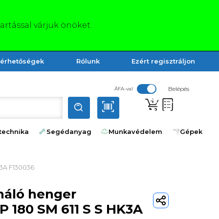
tartással várjuk önöket.
lérhetőségek
Rólunk
Ezért regisztráljon
Belépés
ÁFA-val
technika
Segédanyag
Munkavédelem
Gépek
K3A F130036
ináló henger
 180 SM 611 S S HK3A