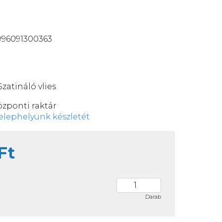
996091300363
atináló vlies
özponti raktár
elephelyünk készletét
Ft
Darab