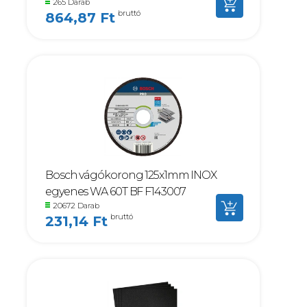
265 Darab
bruttó
864,87 Ft
Bosch vágókorong 125x1mm INOX
egyenes WA 60T BF F143007
20672 Darab
bruttó
231,14 Ft