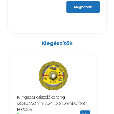
Megnézem
Kiegészítők
Klingspor csiszolókorong
125x6x22.23mm A 24 EX S Domborított
F020529