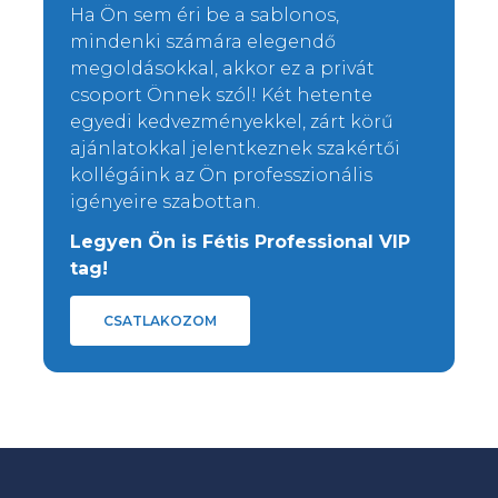
Ha Ön sem éri be a sablonos,
mindenki számára elegendő
megoldásokkal, akkor ez a privát
csoport Önnek szól! Két hetente
egyedi kedvezményekkel, zárt körű
ajánlatokkal jelentkeznek szakértői
kollégáink az Ön professzionális
igényeire szabottan.
Legyen Ön is Fétis Professional VIP
tag!
CSATLAKOZOM