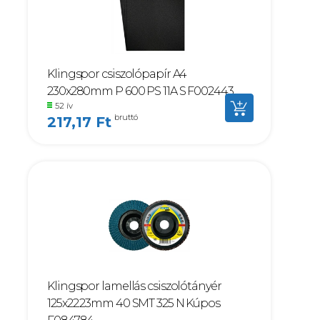
Klingspor csiszolópapír A4
230x280mm P 600 PS 11A S F002443
52 ív
bruttó
217,17 Ft
Klingspor lamellás csiszolótányér
125x22.23mm 40 SMT 325 N Kúpos