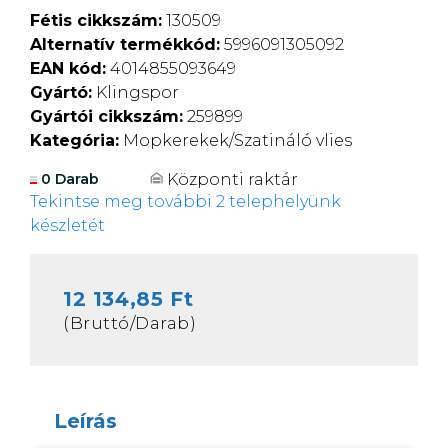
Fétis cikkszám:
130509
Alternatív termékkód:
5996091305092
EAN kód:
4014855093649
Gyártó:
Klingspor
Gyártói cikkszám:
259899
Kategória:
Mopkerekek/Szatináló vlies
Központi raktár
0 Darab
Tekintse meg további 2 telephelyünk
készletét
12 134,85 Ft
(Bruttó/Darab)
Leírás