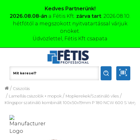
Kedves Partnerünk!
2026.08.08-án
a Fétis Kft.
zárva tart
. 2026.08.10.
hétfőtől a megszokott nyitvatartással várjuk
önöket.
Üdvözlettel, Fétis Kft csapata
/
Csiszolás
/
/
/
Lamellás csiszolók + mopok
Mopkerekek/Szatináló vlies
Klingspor szatináló kombinált 100x50x19mm P 180 NCW 600 S Very F