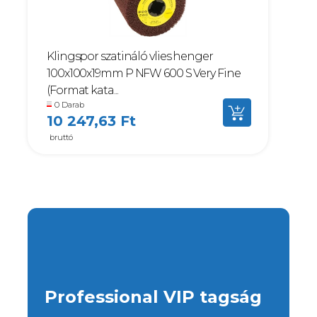
Klingspor szatináló vlies henger
100x100x19mm P NFW 600 S Very Fine
(Format kata...
0 Darab
10 247,63 Ft
bruttó
Professional VIP tagság