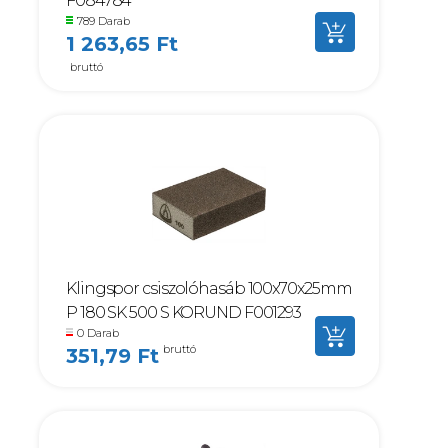
F084784
789 Darab
1 263,65 Ft
bruttó
Klingspor csiszolóhasáb 100x70x25mm
P 180 SK 500 S KORUND F001293
0 Darab
bruttó
351,79 Ft