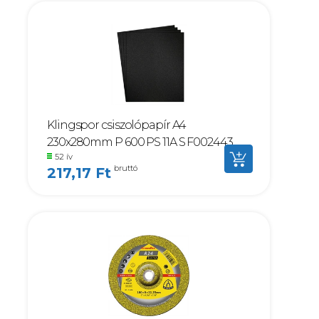
Klingspor csiszolópapír A4
230x280mm P 600 PS 11A S F002443
52 ív
bruttó
217,17 Ft