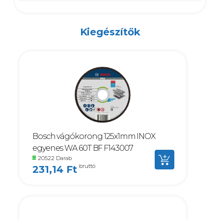
Kiegészítők
Bosch vágókorong 125x1mm INOX
egyenes WA 60T BF F143007
20522 Darab
bruttó
231,14 Ft