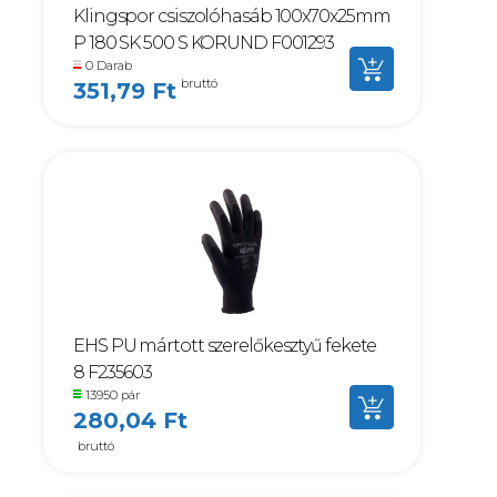
Klingspor csiszolóhasáb 100x70x25mm
P 180 SK 500 S KORUND F001293
0 Darab
bruttó
351,79 Ft
EHS PU mártott szerelőkesztyű fekete
8 F235603
13950 pár
280,04 Ft
bruttó