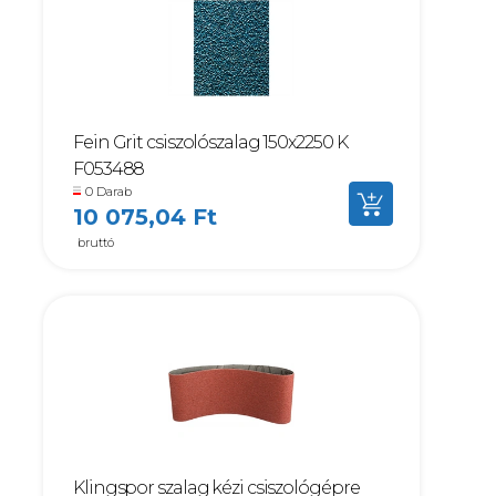
Fein Grit csiszolószalag 150x2250 K
F053488
0 Darab
10 075,04 Ft
bruttó
Klingspor szalag kézi csiszológépre