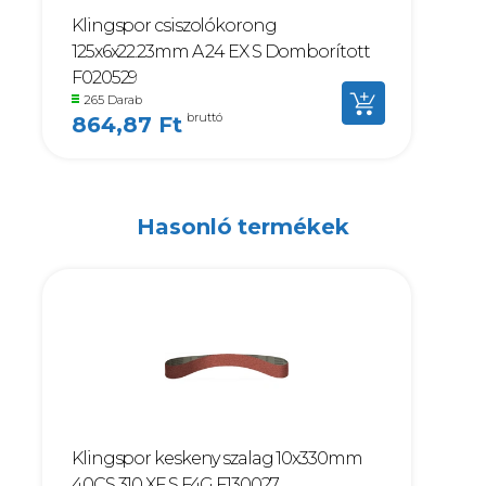
Klingspor csiszolókorong
125x6x22.23mm A 24 EX S Domborított
F020529
265 Darab
bruttó
864,87 Ft
Hasonló termékek
Klingspor keskeny szalag 10x330mm
40CS 310 XF S F4G F130027