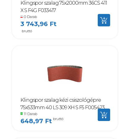
Klingspor szalag 75x2000mm 36CS 411
X S F4G F033417
0 Darab
3 743,96 Ft
bruttó
Klingspor szalag kézi csiszológépre
75x533mm 40 LS 309 XH S F5 F005423
11 Darab
bruttó
648,97 Ft