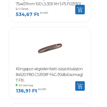
75x457mm 100 LS 309 XH S F5 F029301
0 Darab
bruttó
534,67 Ft
Klingspor végtelenített csiszolóvászon
8x520 P80 CS310XF F4G (10db/csomag)
T F19...
40 csomag
bruttó
136,91 Ft