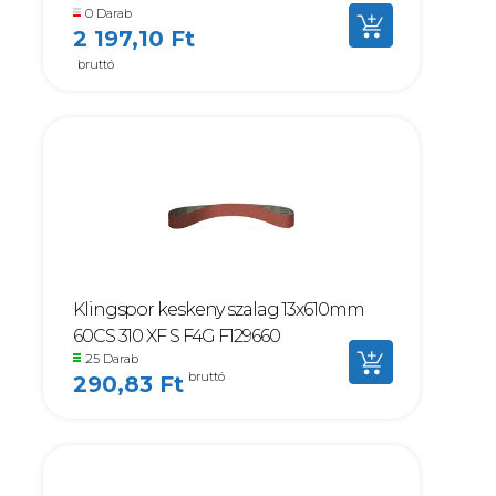
0 Darab
2 197,10 Ft
bruttó
Klingspor keskeny szalag 13x610mm
60CS 310 XF S F4G F129660
25 Darab
bruttó
290,83 Ft