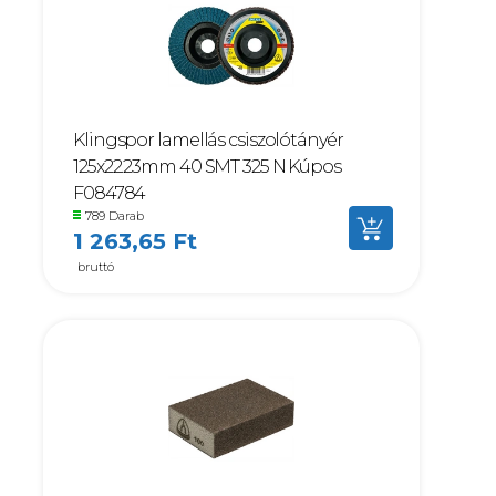
Klingspor lamellás csiszolótányér
125x22.23mm 40 SMT 325 N Kúpos
F084784
789 Darab
1 263,65 Ft
bruttó