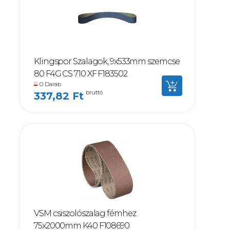
Klingspor Szalagok, 9x533mm szemcse
80 F4G CS 710 XF F183502
0 Darab
bruttó
337,82 Ft
VSM csiszolószalag fémhez
75x2000mm K40 F108690