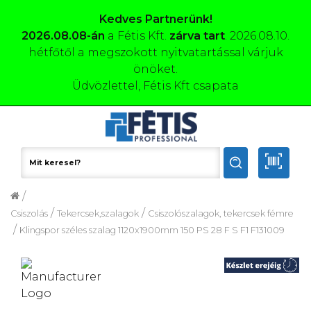
Kedves Partnerünk!
2026.08.08-án
a Fétis Kft.
zárva tart
. 2026.08.10.
hétfőtől a megszokott nyitvatartással várjuk
önöket.
Üdvözlettel, Fétis Kft csapata
/
/
/
Csiszolás
Tekercsek,szalagok
Csiszolószalagok, tekercsek fémre
/
Klingspor széles szalag 1120x1900mm 150 PS 28 F S F1 F131009