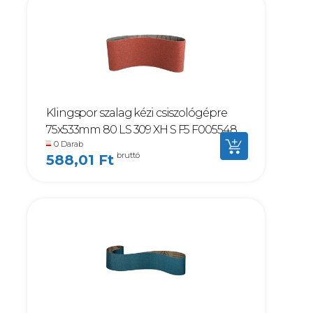
Klingspor szalag kézi csiszológépre
75x533mm 80 LS 309 XH S F5 F005548
0 Darab
bruttó
588,01 Ft