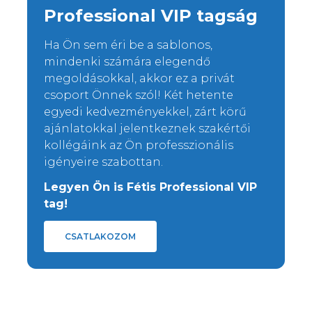
Professional VIP tagság
Ha Ön sem éri be a sablonos,
mindenki számára elegendő
megoldásokkal, akkor ez a privát
csoport Önnek szól! Két hetente
egyedi kedvezményekkel, zárt körű
ajánlatokkal jelentkeznek szakértői
kollégáink az Ön professzionális
igényeire szabottan.
Legyen Ön is Fétis Professional VIP
tag!
CSATLAKOZOM