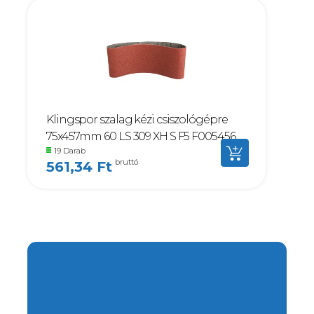
Klingspor szalag kézi csiszológépre
75x457mm 60 LS 309 XH S F5 F005456
19 Darab
bruttó
561,34 Ft