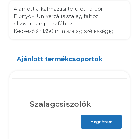
Ajánlott alkalmazási terület: fa|bőr

Előnyök: Univerzális szalag fához, 
elsősorban puhafához

Kedvező ár 1350 mm szalag szélességig
Ajánlott termékcsoportok
Szalagcsiszolók
Megnézem