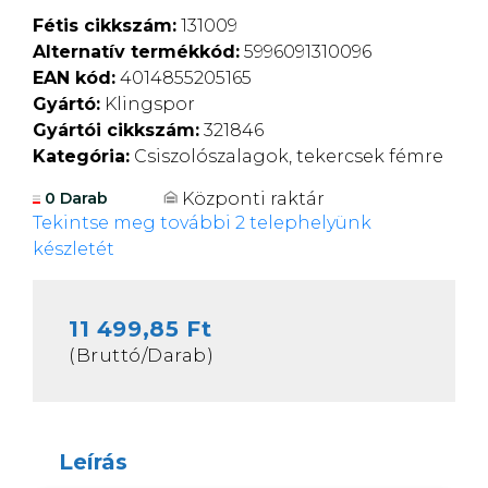
Fétis cikkszám:
131009
Alternatív termékkód:
5996091310096
EAN kód:
4014855205165
Gyártó:
Klingspor
Gyártói cikkszám:
321846
Kategória:
Csiszolószalagok, tekercsek fémre
Központi raktár
0 Darab
Tekintse meg további 2 telephelyünk
készletét
11 499,85 Ft
(Bruttó/Darab)
Leírás