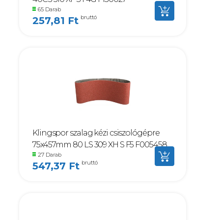
65 Darab
bruttó
257,81 Ft
Klingspor szalag kézi csiszológépre
75x457mm 80 LS 309 XH S F5 F005458
27 Darab
bruttó
547,37 Ft