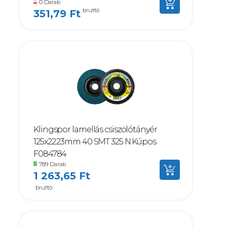
0 Darab
bruttó
351,79 Ft
Klingspor lamellás csiszolótányér
125x22.23mm 40 SMT 325 N Kúpos
F084784
789 Darab
1 263,65 Ft
bruttó