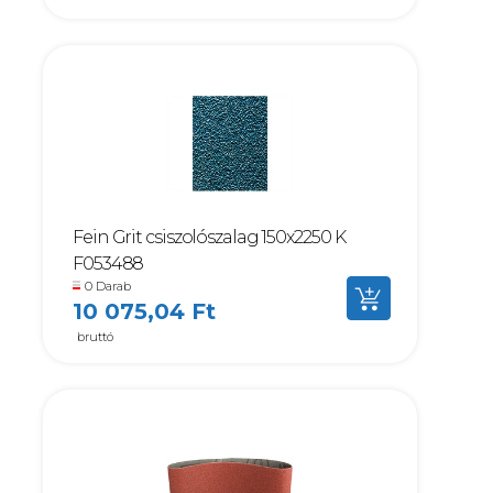
Fein Grit csiszolószalag 150x2250 K
F053488
0 Darab
10 075,04 Ft
bruttó