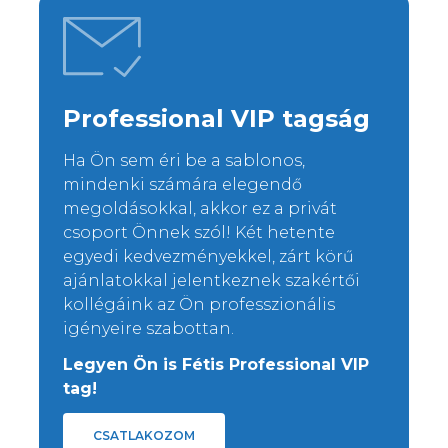
Professional VIP tagság
Ha Ön sem éri be a sablonos,
mindenki számára elegendő
megoldásokkal, akkor ez a privát
csoport Önnek szól! Két hetente
egyedi kedvezményekkel, zárt körű
ajánlatokkal jelentkeznek szakértői
kollégáink az Ön professzionális
igényeire szabottan.
Legyen Ön is Fétis Professional VIP
tag!
CSATLAKOZOM