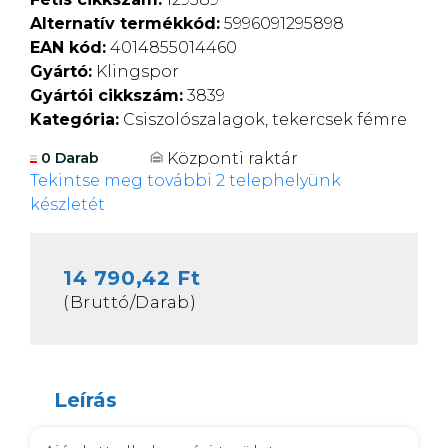
Alternatív termékkód:
5996091295898
EAN kód:
4014855014460
Gyártó:
Klingspor
Gyártói cikkszám:
3839
Kategória:
Csiszolószalagok, tekercsek fémre
Központi raktár
0 Darab
Tekintse meg további 2 telephelyünk
készletét
14 790,42 Ft
(Bruttó/Darab)
Leírás