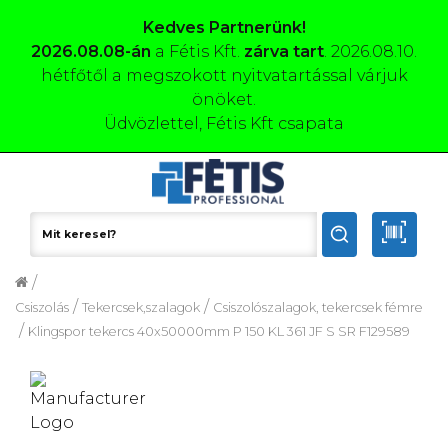
Kedves Partnerünk!
2026.08.08-án
a Fétis Kft.
zárva tart
. 2026.08.10.
hétfőtől a megszokott nyitvatartással várjuk
önöket.
Üdvözlettel, Fétis Kft csapata
/
/
/
Csiszolás
Tekercsek,szalagok
Csiszolószalagok, tekercsek fémre
/
Klingspor tekercs 40x50000mm P 150 KL 361 JF S SR F129589