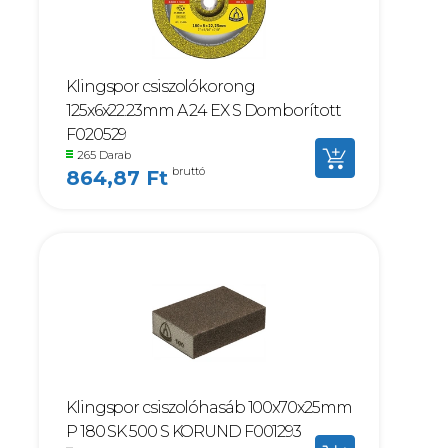
Klingspor csiszolókorong
125x6x22.23mm A 24 EX S Domborított
F020529
265 Darab
bruttó
864,87 Ft
Klingspor csiszolóhasáb 100x70x25mm
P 180 SK 500 S KORUND F001293