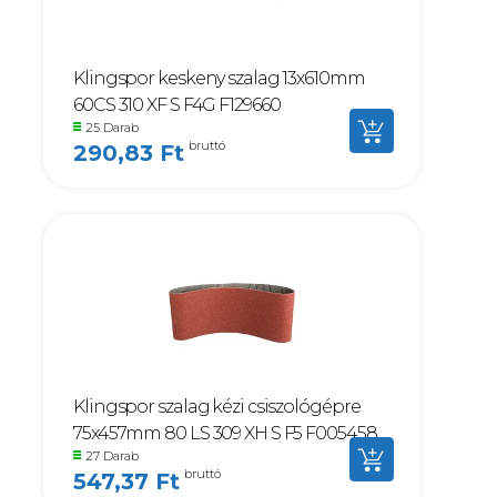
Klingspor keskeny szalag 13x610mm
60CS 310 XF S F4G F129660
25 Darab
bruttó
290,83 Ft
Klingspor szalag kézi csiszológépre
75x457mm 80 LS 309 XH S F5 F005458
27 Darab
bruttó
547,37 Ft