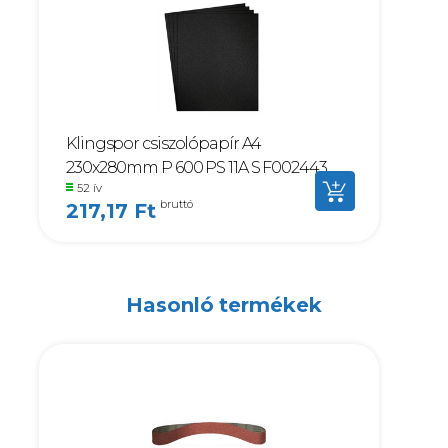
Klingspor csiszolópapír A4
230x280mm P 600 PS 11A S F002443
52 ív
bruttó
217,17 Ft
Hasonló termékek