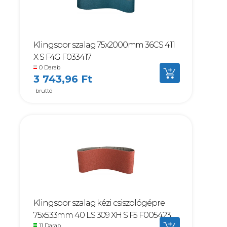
Klingspor szalag 75x2000mm 36CS 411
X S F4G F033417
0 Darab
3 743,96 Ft
bruttó
Klingspor szalag kézi csiszológépre
75x533mm 40 LS 309 XH S F5 F005423
11 Darab