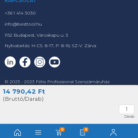
KAPCSOLAT
+36 1 414 3030
info@besttool.hu
1152 Budapest, Városkapu u. 3
Nyitvatartás: H-CS: 8-17; P: 8-16; SZ-V: Zárva
© 2023 - 2023 Fétis Professional Szerszámáruház
14 790,42 Ft
Powered by
(Bruttó/Darab)
Darab
0
0