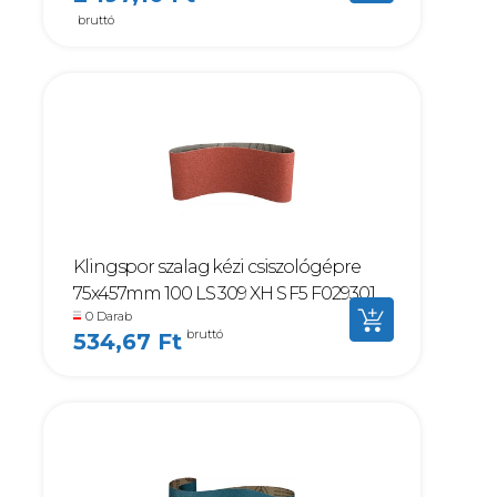
bruttó
Klingspor szalag kézi csiszológépre
75x457mm 100 LS 309 XH S F5 F029301
0 Darab
bruttó
534,67 Ft