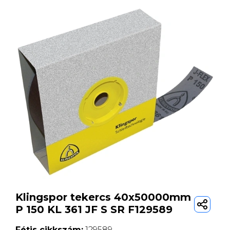
Klingspor tekercs 40x50000mm
P 150 KL 361 JF S SR F129589
Fétis cikkszám:
129589