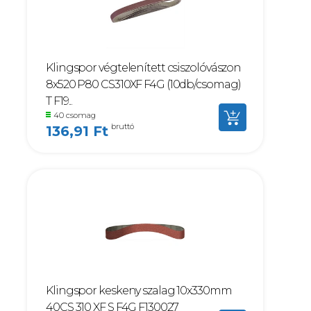
Klingspor végtelenített csiszolóvászon
8x520 P80 CS310XF F4G (10db/csomag)
T F19...
40 csomag
bruttó
136,91 Ft
Klingspor keskeny szalag 10x330mm
40CS 310 XF S F4G F130027