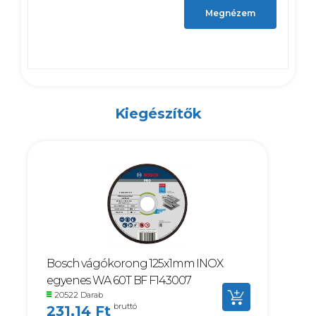
Megnézem
Kiegészítők
Bosch vágókorong 125x1mm INOX
egyenes WA 60T BF F143007
20522 Darab
bruttó
231,14 Ft