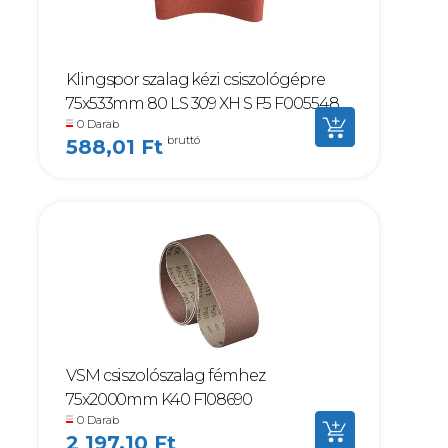
Klingspor szalag kézi csiszológépre
75x533mm 80 LS 309 XH S F5 F005548
0 Darab
bruttó
588,01 Ft
VSM csiszolószalag fémhez
75x2000mm K40 F108690
0 Darab
2 197,10 Ft