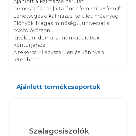
Ajánlott alkalmazási terület: 
nemesacél|acél|általános fém|színesfém|fa

Lehetséges alkalmazási terület: műanyag

Előnyök: Magas minőségű, univerzális 
csiszolóvászon

Kiválóan idomul a munkadarabok 
kontúrjához

A tekercsről egyszerűen és könnyen 
letéphető
Ajánlott termékcsoportok
Szalagcsiszolók