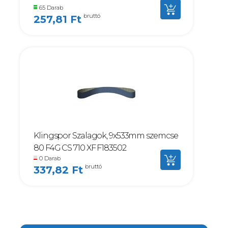
65 Darab
bruttó
257,81 Ft
Klingspor Szalagok, 9x533mm szemcse
80 F4G CS 710 XF F183502
0 Darab
bruttó
337,82 Ft