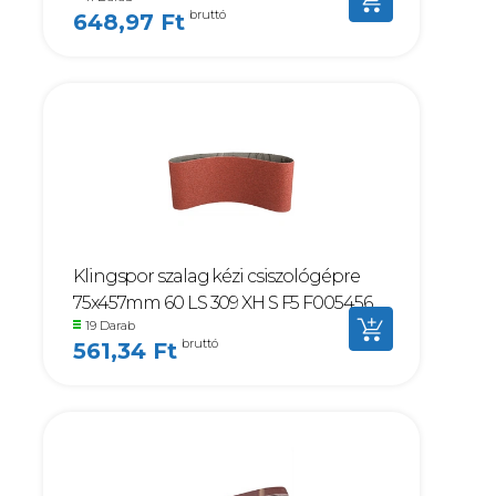
bruttó
648,97 Ft
Klingspor szalag kézi csiszológépre
75x457mm 60 LS 309 XH S F5 F005456
19 Darab
bruttó
561,34 Ft