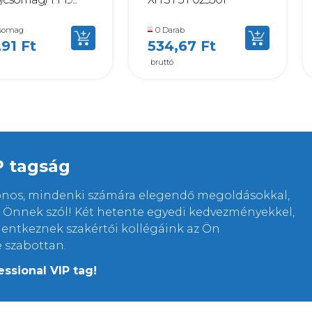
somag
0 Darab
,91 Ft
534,67 Ft
bruttó
P tagság
lonos, mindenki számára elegendő megoldásokkal,
rt Önnek szól! Két hetente egyedi kedvezményekkel,
elentkeznek szakértői kollégáink az Ön
e szabottan.
essional VIP tag!