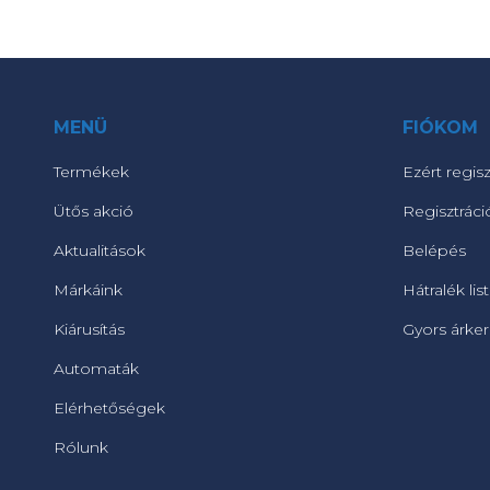
MENÜ
FIÓKOM
Termékek
Ezért regisz
Ütős akció
Regisztráci
Aktualitások
Belépés
Márkáink
Hátralék lis
Kiárusítás
Gyors árke
Automaták
Elérhetőségek
Rólunk