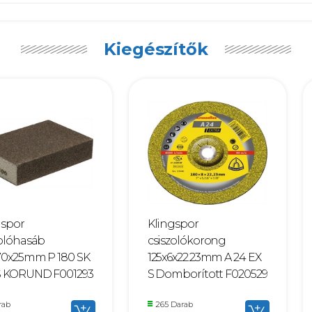
Kiegészítők
gspor
Klingspor
zolóhasáb
csiszolókorong
70x25mm P 180 SK
125x6x22.23mm A 24 EX
S KORUND F001293
S Domborított F020529
rab
265 Darab