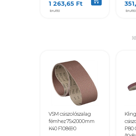
1 263,65 Ft
351
bruttó
bruttó
VSM csiszolószalag
Kling
fémhez 75x2000mm
csisz
K40 F108690
P80 
(10db