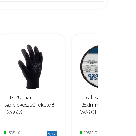
EHS PU mártott
Bosch vágókorong
szerelőkesztyű fekete 8
125x1mm INOX egyenes
F235603
WA 60T BF F143007
13951 pár
20672 Darab