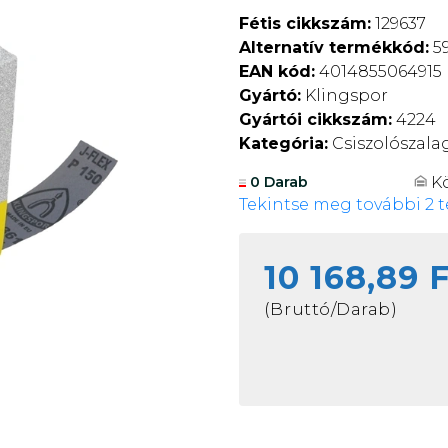
Fétis cikkszám:
129637
Alternatív termékkód:
59
EAN kód:
4014855064915
Gyártó:
Klingspor
Gyártói cikkszám:
4224
Kategória:
Csiszolószala
K
0 Darab
Tekintse meg további 2 t
10 168,89 
(Bruttó/Darab)