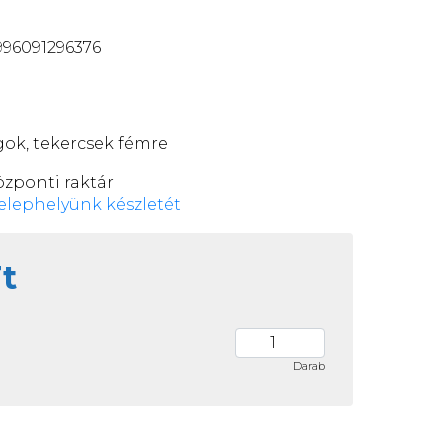
96091296376
gok, tekercsek fémre
özponti raktár
elephelyünk készletét
Ft
Darab