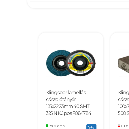
Klingspor lamellás
Klin
csiszolótányér
csis
125x22.23mm 40 SMT
100x
325 N Kúpos F084784
500 
789 Darab
0 Da