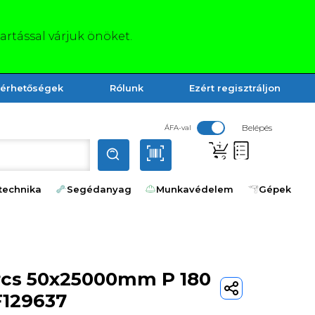
tartással várjuk önöket.
lérhetőségek
Rólunk
Ezért regisztráljon
Belépés
ÁFA-val
technika
Segédanyag
Munkavédelem
Gépek
ercs 50x25000mm P 180
F129637