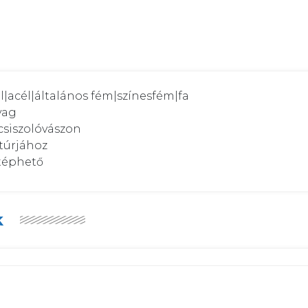
l|acél|általános fém|színesfém|fa

ag

siszolóvászon

úrjához

etéphető
k