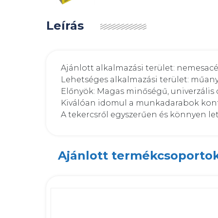
Leírás
Ajánlott alkalmazási terület: nemesacé
Lehetséges alkalmazási terület: műany
Előnyök: Magas minőségű, univerzális c
Kiválóan idomul a munkadarabok kont
A tekercsről egyszerűen és könnyen l
Ajánlott termékcsoporto