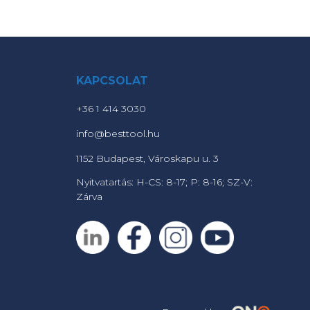
KAPCSOLAT
+36 1 414 3030
info@besttool.hu
1152 Budapest, Városkapu u. 3
Nyitvatartás: H-CS: 8-17; P: 8-16; SZ-V:
Zárva