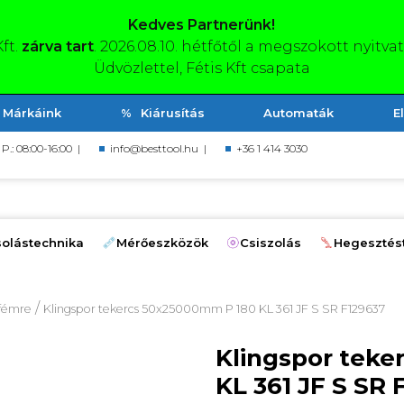
Kedves Partnerünk!
Kft.
zárva tart
. 2026.08.10. hétfőtől a megszokott nyitva
Üdvözlettel, Fétis Kft csapata
Márkáink
Kiárusítás
Automaták
E
, P.: 08:00-16:00 |
info@besttool.hu
|
+36 1 414 3030
olástechnika
Mérőeszközök
Csiszolás
Hegesztés
/
 fémre
Klingspor tekercs 50x25000mm P 180 KL 361 JF S SR F129637
Klingspor tek
KL 361 JF S SR 