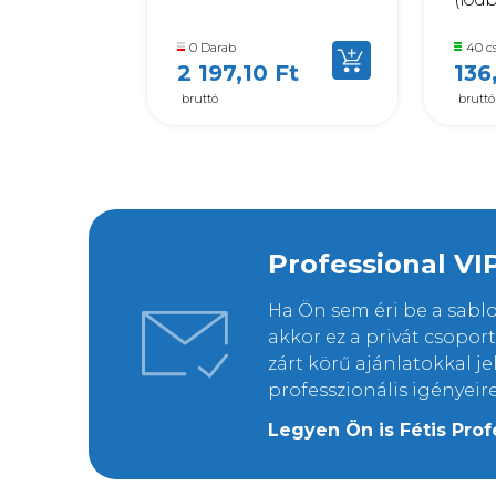
0 Darab
40 c
2 197,10 Ft
136
bruttó
bruttó
Professional VI
Ha Ön sem éri be a sab
akkor ez a privát csopo
zárt körű ajánlatokkal j
professzionális igényeir
Legyen Ön is Fétis Prof