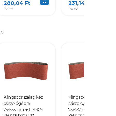
280,04 Ft
231,14 Ft
bruttó
bruttó
Klingspor szalag kézi
Klingspor szalag kézi
csiszológépre
csiszológépre
75x533mm 40 LS 309
75x457mm 60 LS 309
XH S F5 F005423
XH S F5 F005456