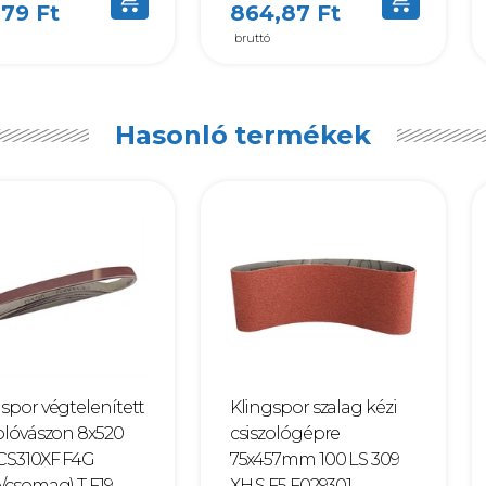
,79 Ft
864,87 Ft
bruttó
Hasonló termékek
spor végtelenített
Klingspor szalag kézi
olóvászon 8x520
csiszológépre
CS310XF F4G
75x457mm 100 LS 309
/csomag) T F19...
XH S F5 F029301