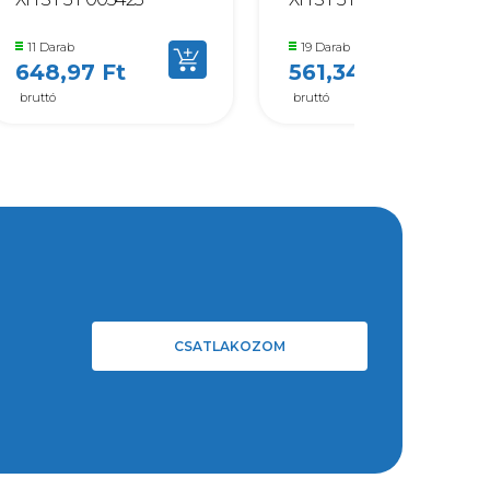
11 Darab
19 Darab
648,97 Ft
561,34 Ft
bruttó
bruttó
CSATLAKOZOM