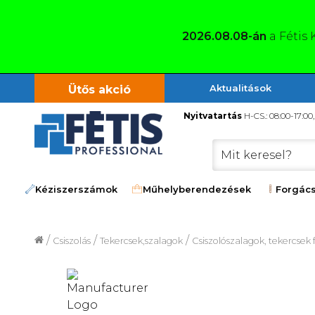
2026.08.08-án
a Fétis 
Aktualitások
Ütős akció
Nyitvatartás
H-CS.: 08:00-17:00
Kéziszerszámok
Műhelyberendezések
Forgács
/
/
/
Csiszolás
Tekercsek,szalagok
Csiszolószalagok, tekercsek