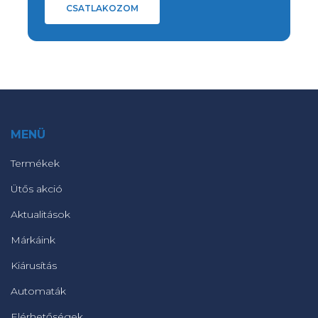
CSATLAKOZOM
MENÜ
Termékek
Ütős akció
Aktualitások
Márkáink
Kiárusítás
Automaták
Elérhetőségek