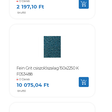
0 Darab
2 197,10 Ft
bruttó
Fein Grit csiszolószalag 150x2250 K
F053488
0 Darab
10 075,04 Ft
bruttó