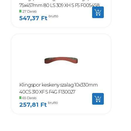
75x457mm 80 LS 309 XH S F5 F005458
27 Darab
bruttó
547,37 Ft
Klingspor keskeny szalag 10x330mm
40CS 310 XF S F4G F130027
65 Darab
bruttó
257,81 Ft