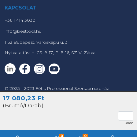
KAPCSOLAT
+36 1 414 3030
info@besttool.hu
1152 Budapest, Városkapu u. 3
Nyitvatartás: H-CS: 8-17; P: 8-16; SZ-V: Zárva
© 2023 - 2023 Fétis Professional Szerszámáruház
17 080,23 Ft
Powered by
(Bruttó/Darab)
Darab
0
0