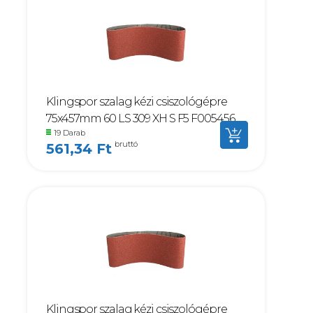
Klingspor szalag kézi csiszológépre
75x457mm 60 LS 309 XH S F5 F005456
19 Darab
bruttó
561,34 Ft
Klingspor szalag kézi csiszológépre