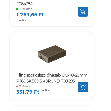
F084784
789 Darab
1 263,65 Ft
bruttó
Klingspor csiszolóhasáb 100x70x25mm
P 180 SK 500 S KORUND F001293
0 Darab
bruttó
351,79 Ft