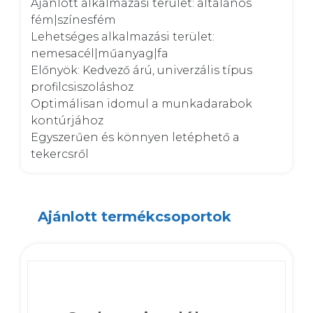
Ajánlott alkalmazási terület: általános 
fém|színesfém

Lehetséges alkalmazási terület: 
nemesacél|műanyag|fa

Előnyök: Kedvező árú, univerzális típus 
profilcsiszoláshoz

Optimálisan idomul a munkadarabok 
kontúrjához

Egyszerűen és könnyen letéphető a 
tekercsről
Ajánlott termékcsoportok