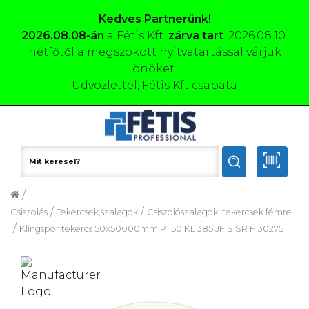
Kedves Partnerünk!
2026.08.08-án
a Fétis Kft.
zárva tart
. 2026.08.10.
hétfőtől a megszokott nyitvatartással várjuk
önöket.
Üdvözlettel, Fétis Kft csapata
/
/
/
Csiszolás
Tekercsek,szalagok
Csiszolószalagok, tekercsek fémre
/
Klingspor tekercs 50x50000mm P 150 KL 385 JF S SR F130275