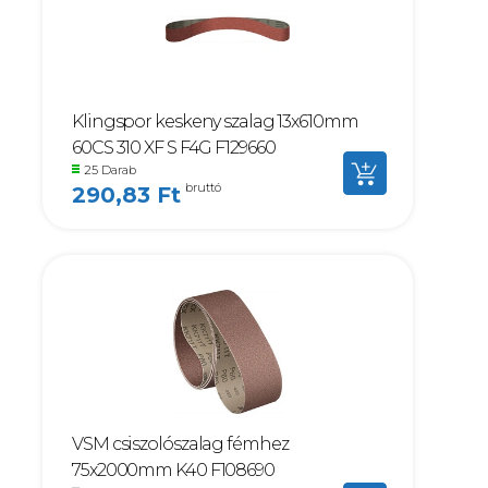
Klingspor keskeny szalag 13x610mm
60CS 310 XF S F4G F129660
25 Darab
bruttó
290,83 Ft
VSM csiszolószalag fémhez
75x2000mm K40 F108690