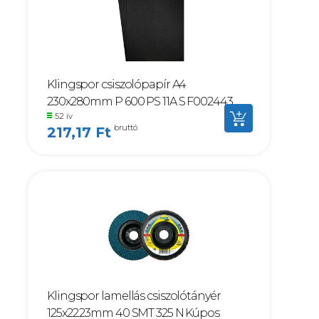
Klingspor csiszolópapír A4
230x280mm P 600 PS 11A S F002443
52 ív
bruttó
217,17 Ft
Klingspor lamellás csiszolótányér
125x22.23mm 40 SMT 325 N Kúpos