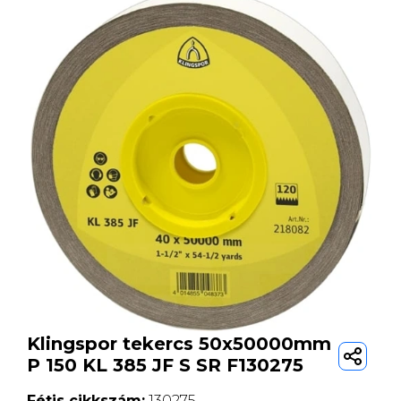
Klingspor tekercs 50x50000mm
P 150 KL 385 JF S SR F130275
Fétis cikkszám:
130275