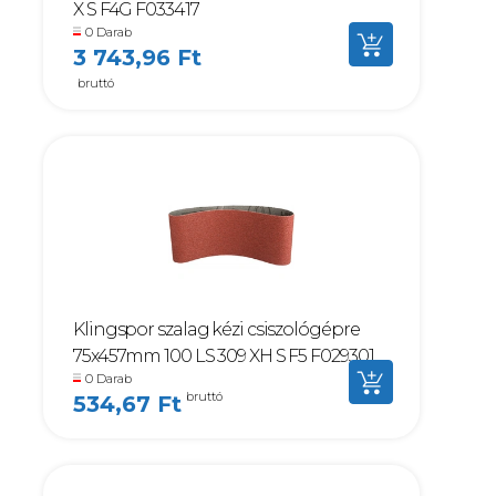
X S F4G F033417
0 Darab
3 743,96 Ft
bruttó
Klingspor szalag kézi csiszológépre
75x457mm 100 LS 309 XH S F5 F029301
0 Darab
bruttó
534,67 Ft