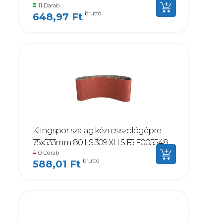
11 Darab
bruttó
648,97 Ft
Klingspor szalag kézi csiszológépre
75x533mm 80 LS 309 XH S F5 F005548
0 Darab
bruttó
588,01 Ft