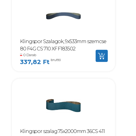
Klingspor Szalagok, 9x533mm szemcse
80 F4G CS 710 XF F183502
0 Darab
bruttó
337,82 Ft
Klingspor szalag 75x2000mm 36CS 411