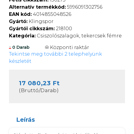
Alternatív termékkód:
5996091302756
EAN kód:
4014855048526
Gyártó:
Klingspor
Gyártói cikkszám:
218100
Kategória:
Csiszolószalagok, tekercsek fémre
Központi raktár
0 Darab
Tekintse meg további 2 telephelyünk
készletét
17 080,23 Ft
(Bruttó/Darab)
Leírás