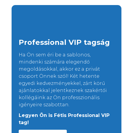
Professional VIP tagság
Ha Ön sem éri be a sablonos,
mindenki számára elegendő
megoldásokkal, akkor ez a privát
csoport Önnek szól! Két hetente
egyedi kedvezményekkel, zárt körű
ajánlatokkal jelentkeznek szakértői
kollégáink az Ön professzionális
igényeire szabottan.
Legyen Ön is Fétis Professional VIP
tag!