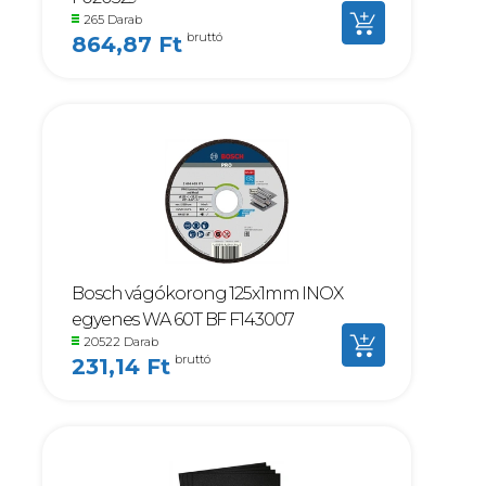
265 Darab
bruttó
864,87 Ft
Bosch vágókorong 125x1mm INOX
egyenes WA 60T BF F143007
20522 Darab
bruttó
231,14 Ft