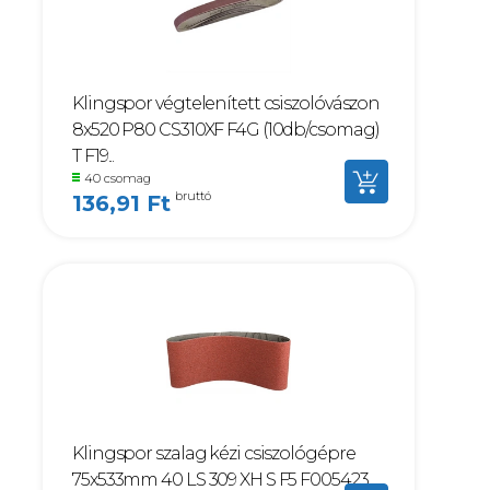
Klingspor végtelenített csiszolóvászon
8x520 P80 CS310XF F4G (10db/csomag)
T F19...
40 csomag
bruttó
136,91 Ft
Klingspor szalag kézi csiszológépre
75x533mm 40 LS 309 XH S F5 F005423