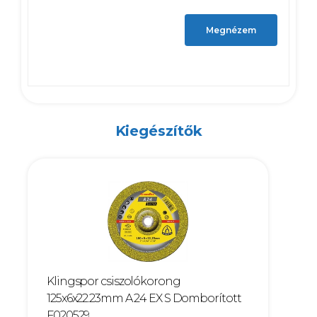
Megnézem
Kiegészítők
Klingspor csiszolókorong
125x6x22.23mm A 24 EX S Domborított
F020529