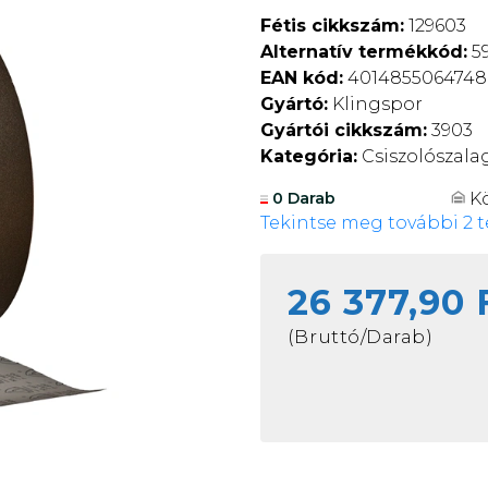
Fétis cikkszám:
129603
Alternatív termékkód:
59
EAN kód:
4014855064748
Gyártó:
Klingspor
Gyártói cikkszám:
3903
Kategória:
Csiszolószala
K
0 Darab
Tekintse meg további 2 t
26 377,90 
(Bruttó/Darab)