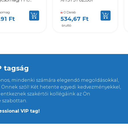
somag
0 Darab
,91 Ft
534,67 Ft
bruttó
P tagság
lonos, mindenki számára elegendő megoldásokkal,
rt Önnek szól! Két hetente egyedi kedvezményekkel,
elentkeznek szakértői kollégáink az Ön
e szabottan.
essional VIP tag!