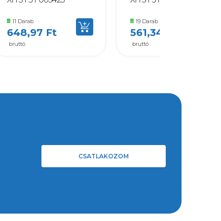
11 Darab
19 Darab
648,97 Ft
561,34 Ft
bruttó
bruttó
CSATLAKOZOM