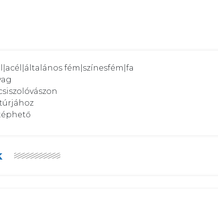
l|acél|általános fém|színesfém|fa

ag

siszolóvászon

úrjához

etéphető
k