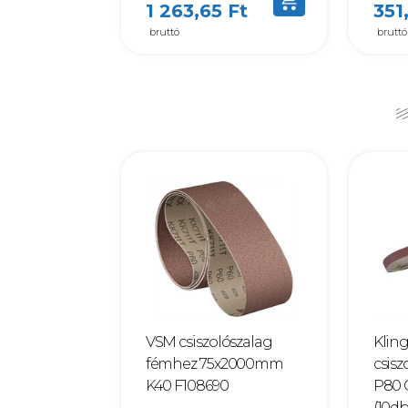
1 263,65 Ft
351
bruttó
bruttó
VSM csiszolószalag
Kling
fémhez 75x2000mm
csisz
K40 F108690
P80 
(10db