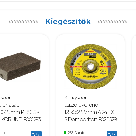
Kiegészítők
gspor
Klingspor
zolóhasáb
csiszolókorong
70x25mm P 180 SK
125x6x22.23mm A 24 EX
S KORUND F001293
S Domborított F020529
rab
265 Darab