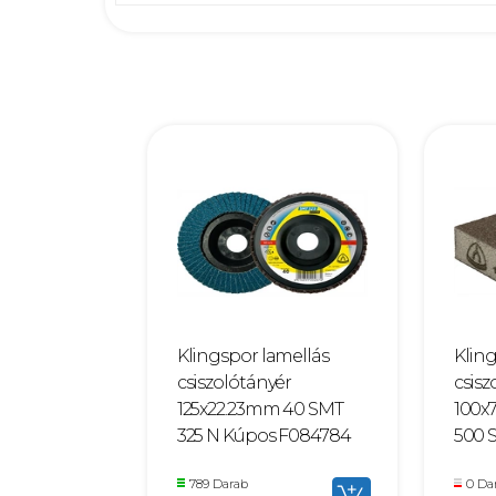
Klingspor lamellás
Klin
csiszolótányér
csis
125x22.23mm 40 SMT
100x
325 N Kúpos F084784
500 
789 Darab
0 Da