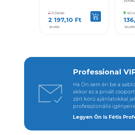
0 Darab
40 c
2 197,10 Ft
136
bruttó
bruttó
Professional VI
Ha Ön sem éri be a sab
akkor ez a privát csopo
zárt körű ajánlatokkal j
professzionális igényeir
Legyen Ön is Fétis Prof