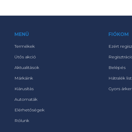
MENÜ
FIÓKOM
Termékek
Ezért regisz
Ütős akció
Regisztráci
Aktualitások
Belépés
Márkáink
Hátralék lis
Kiárusítás
Gyors árke
Automaták
Elérhetőségek
Rólunk