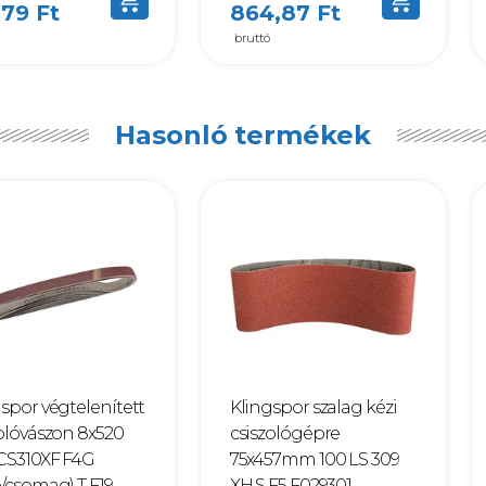
,79 Ft
864,87 Ft
bruttó
Hasonló termékek
spor végtelenített
Klingspor szalag kézi
olóvászon 8x520
csiszológépre
CS310XF F4G
75x457mm 100 LS 309
/csomag) T F19...
XH S F5 F029301