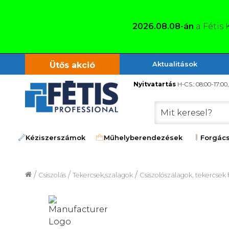
2026.08.08-án
a Fétis 
Aktualitások
Ütős akció
Nyitvatartás
H-CS.: 08:00-17:00
Kéziszerszámok
Műhelyberendezések
Forgács
/
/
/
Csiszolás
Tekercsek,szalagok
Csiszolószalagok, tekercsek