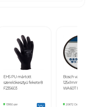
EHS PU mártott
Bosch vágókorong
szerelőkesztyű fekete 8
125x1mm INOX egyenes
F235603
WA 60T BF F143007
13950 pár
20672 Darab