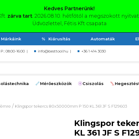
Kedves Partnerünk!
Kft.
zárva tart
. 2026.08.10. hétfőtől a megszokott nyitva
Üdvözlettel, Fétis Kft csapata
Márkáink
Kiárusítás
Automaták
E
, P.: 08:00-16:00 |
info@besttool.hu
|
+36 1 414 3030
olástechnika
Mérőeszközök
Csiszolás
Hegesztés
/
 fémre
Klingspor tekercs 80x50000mm P 150 KL 361 JF S F129603
Klingspor tek
KL 361 JF S F12