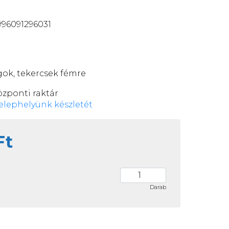
96091296031
gok, tekercsek fémre
özponti raktár
elephelyünk készletét
Ft
Darab