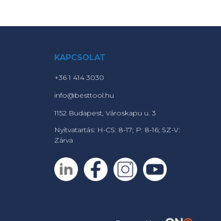
KAPCSOLAT
+36 1 414 3030
info@besttool.hu
1152 Budapest, Városkapu u. 3
Nyitvatartás: H-CS: 8-17; P: 8-16; SZ-V:
Zárva