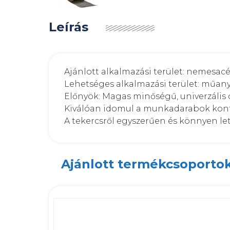
Leírás
Ajánlott alkalmazási terület: nemesacé
Lehetséges alkalmazási terület: műany
Előnyök: Magas minőségű, univerzális c
Kiválóan idomul a munkadarabok kont
A tekercsről egyszerűen és könnyen l
Ajánlott termékcsoporto