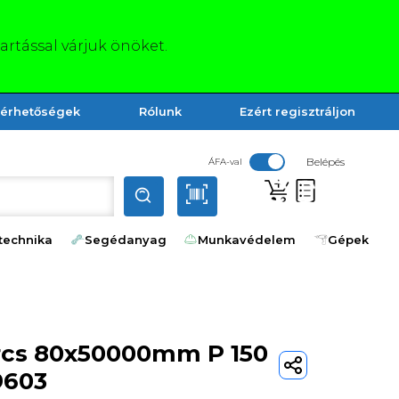
tartással várjuk önöket.
lérhetőségek
Rólunk
Ezért regisztráljon
Belépés
ÁFA-val
technika
Segédanyag
Munkavédelem
Gépek
ercs 80x50000mm P 150
9603