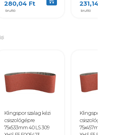
280,04 Ft
231,14 Ft
bruttó
bruttó
Klingspor szalag kézi
Klingspor szalag kézi
csiszológépre
csiszológépre
75x533mm 40 LS 309
75x457mm 60 LS 309
XH S F5 F005423
XH S F5 F005456