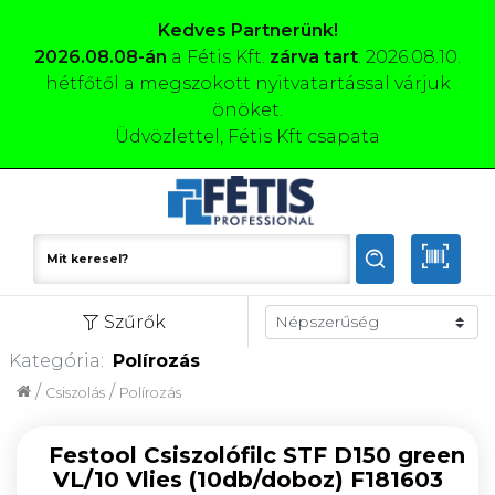
Kedves Partnerünk!
2026.08.08-án
a Fétis Kft.
zárva tart
. 2026.08.10.
hétfőtől a megszokott nyitvatartással várjuk
önöket.
Üdvözlettel, Fétis Kft csapata
Szűrők
Kategória:
Polírozás
/
/
Csiszolás
Polírozás
Festool Csiszolófilc STF D150 green
VL/10 Vlies (10db/doboz) F181603