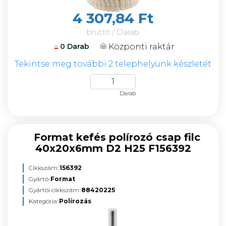
4 307,84 Ft
bruttó / Darab
Központi raktár
0 Darab
Tekintse meg további 2 telephelyünk készletét
Darab
Format kefés polírozó csap filc
40x20x6mm D2 H25 F156392
Cikkszám:
156392
Gyártó:
Format
Gyártói cikkszám:
88420225
Kategória:
Polírozás