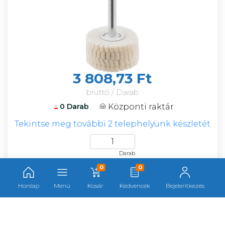
3 808,73 Ft
bruttó / Darab
Központi raktár
0 Darab
Tekintse meg további 2 telephelyünk készletét
Darab
0
0
Honlap
Menü
Kosár
Kedvencek
Bejelentkezés
Format csiszoló/polirozó paszta 800g
kék gyémánt F144417