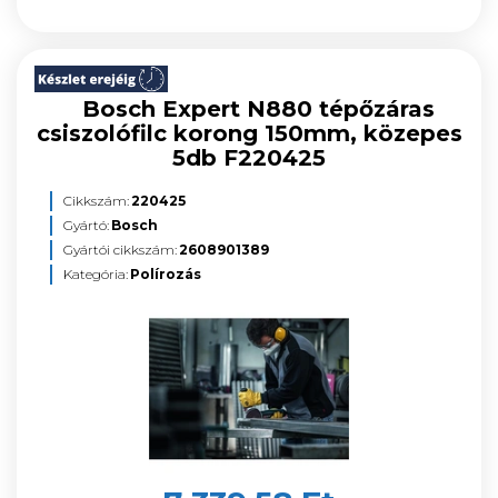
Bosch Expert N880 tépőzáras
csiszolófilc korong 150mm, közepes
5db F220425
Cikkszám:
220425
Gyártó:
Bosch
Gyártói cikkszám:
2608901389
Kategória:
Polírozás