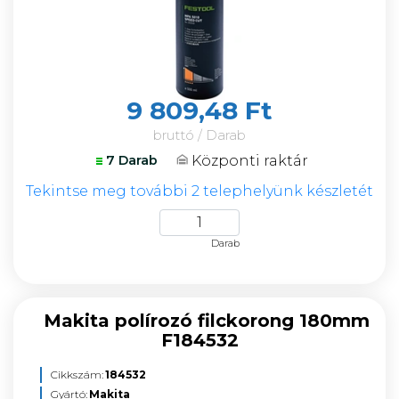
9 809,48 Ft
bruttó / Darab
Központi raktár
7 Darab
Tekintse meg további 2 telephelyünk készletét
Darab
Makita polírozó filckorong 180mm
F184532
Cikkszám:
184532
Gyártó:
Makita