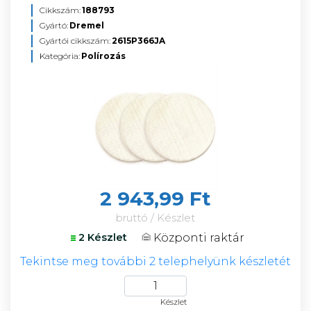
Cikkszám:
188793
Gyártó:
Dremel
Gyártói cikkszám:
2615P366JA
Kategória:
Polírozás
2 943,99 Ft
bruttó / Készlet
Központi raktár
2 Készlet
Tekintse meg további 2 telephelyünk készletét
Készlet