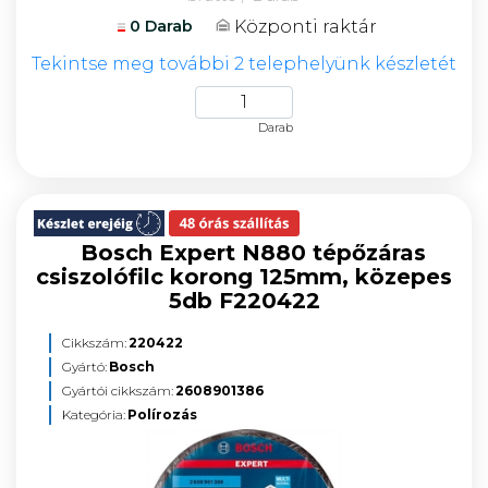
Központi raktár
0 Darab
Tekintse meg további 2 telephelyünk készletét
Darab
Bosch Expert N880 tépőzáras
csiszolófilc korong 125mm, közepes
5db F220422
Cikkszám:
220422
Gyártó:
Bosch
Gyártói cikkszám:
2608901386
Kategória:
Polírozás