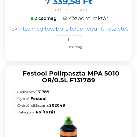
7 339,58 Ft
bruttó / csomag
Központi raktár
2 csomag
Tekintse meg további 2 telephelyünk készletét
csomag
Festool Polírpaszta MPA 5010
OR/0.5L F131789
Cikkszám:
131789
Gyártó:
Festool
Gyártói cikkszám:
202048
Kategória:
Polírozás