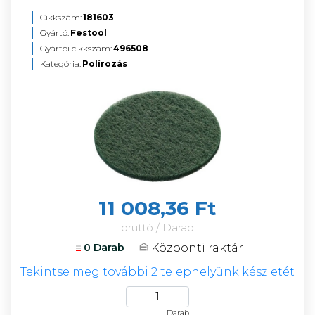
Cikkszám:
181603
Gyártó:
Festool
Gyártói cikkszám:
496508
Kategória:
Polírozás
11 008,36 Ft
bruttó / Darab
Központi raktár
0 Darab
Tekintse meg további 2 telephelyünk készletét
Darab