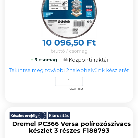
10 096,50 Ft
bruttó / csomag
Központi raktár
3 csomag
Tekintse meg további 2 telephelyünk készletét
csomag
Dremel PC366 Versa polírozószivacs
készlet 3 részes F188793