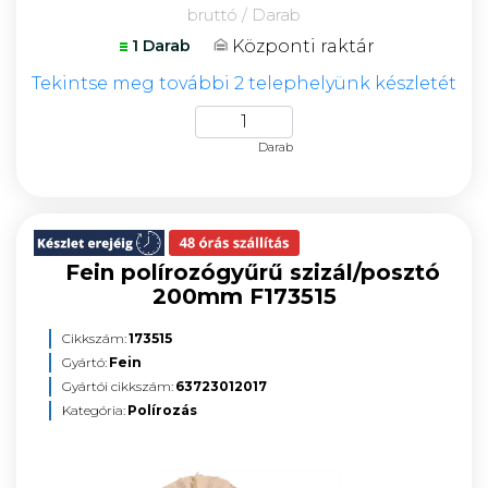
bruttó / Darab
Központi raktár
1 Darab
Tekintse meg további 2 telephelyünk készletét
Darab
Fein polírozógyűrű szizál/posztó
200mm F173515
Cikkszám:
173515
Gyártó:
Fein
Gyártói cikkszám:
63723012017
Kategória:
Polírozás