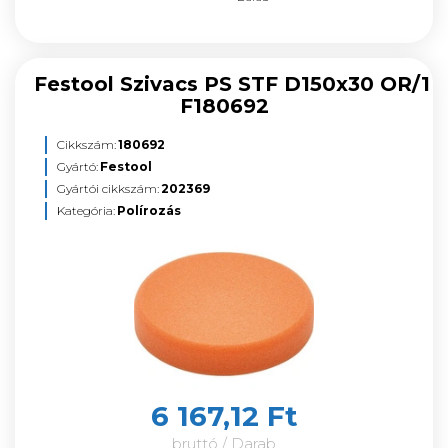
Festool Szivacs PS STF D150x30 OR/1
F180692
Cikkszám:
180692
Gyártó:
Festool
Gyártói cikkszám:
202369
Kategória:
Polírozás
6 167,12 Ft
bruttó / Darab