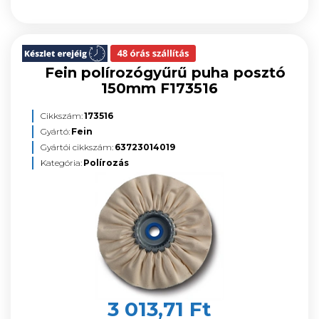
Fein polírozógyűrű puha posztó
150mm F173516
Cikkszám:
173516
Gyártó:
Fein
Gyártói cikkszám:
63723014019
Kategória:
Polírozás
3 013,71 Ft