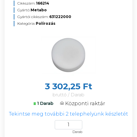
Cikkszám:
166214
Gyártó:
Metabo
Gyártói cikkszám:
631222000
Kategória:
Polírozás
3 302,25 Ft
bruttó / Darab
Központi raktár
1 Darab
Tekintse meg további 2 telephelyünk készletét
Darab