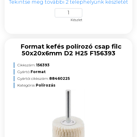
Tekintse meg további 2 telephelyünk készletét
Készlet
Format kefés polírozó csap filc
50x20x6mm D2 H25 F156393
Cikkszám:
156393
Gyártó:
Format
Gyártói cikkszám:
88460225
Kategória:
Polírozás