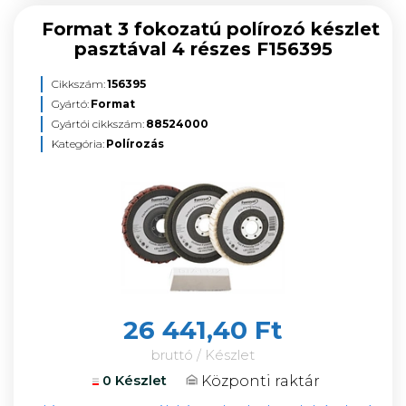
Format 3 fokozatú polírozó készlet
pasztával 4 részes F156395
Cikkszám:
156395
Gyártó:
Format
Gyártói cikkszám:
88524000
Kategória:
Polírozás
26 441,40 Ft
bruttó / Készlet
Központi raktár
0 Készlet