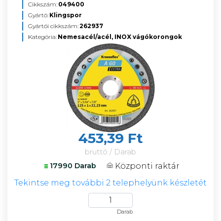
Cikkszám:
049400
Gyártó:
Klingspor
Gyártói cikkszám:
262937
Kategória:
Nemesacél/acél, INOX vágókorongok
453,39 Ft
bruttó / Darab
Központi raktár
17990 Darab
Tekintse meg további 2 telephelyünk készletét
Darab