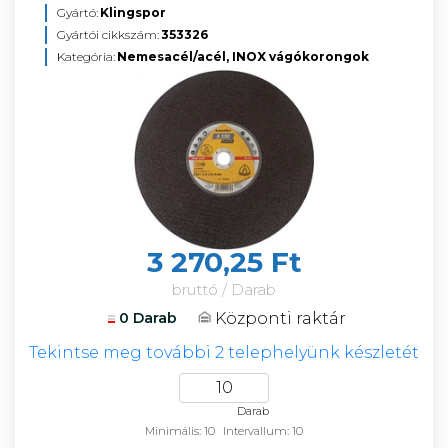
Gyártó:
Klingspor
Gyártói cikkszám:
353326
Kategória:
Nemesacél/acél, INOX vágókorongok
3 270,25 Ft
bruttó / Darab
Központi raktár
0 Darab
Tekintse meg további 2 telephelyünk készletét
Darab
Minimális: 10
Intervallum: 10