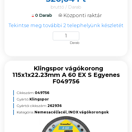
bruttó / Darab
Központi raktár
0 Darab
Tekintse meg további 2 telephelyünk készletét
Darab
Klingspor vágókorong
115x1x22.23mm A 60 EX S Egyenes
F049756
Cikkszám:
049756
Gyártó:
Klingspor
Gyártói cikkszám:
262936
Kategória:
Nemesacél/acél, INOX vágókorongok