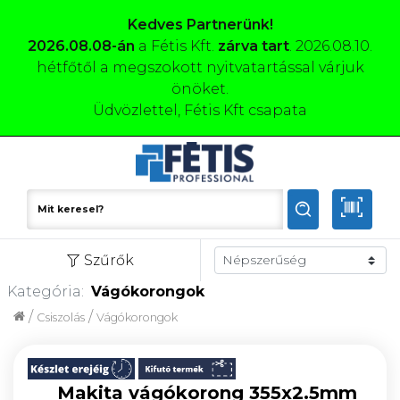
Kedves Partnerünk!
2026.08.08-án
a Fétis Kft.
zárva tart
. 2026.08.10.
hétfőtől a megszokott nyitvatartással várjuk
önöket.
Üdvözlettel, Fétis Kft csapata
Szűrők
Kategória:
Vágókorongok
/
/
Csiszolás
Vágókorongok
Makita vágókorong 355x2.5mm