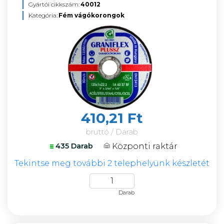
Gyártói cikkszám:
40012
Kategória:
Fém vágókorongok
410,21 Ft
bruttó / Darab
Központi raktár
435 Darab
Tekintse meg további 2 telephelyünk készletét
Darab