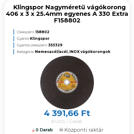
Klingspor Nagyméretű vágókorong
406 x 3 x 25.4mm egyenes A 330 Extra
F158802
Cikkszám:
158802
Gyártó:
Klingspor
Gyártói cikkszám:
353329
Kategória:
Nemesacél/acél, INOX vágókorongok
4 391,66 Ft
bruttó / Darab
Központi raktár
0 Darab