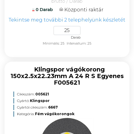
bruttó / Darab
Központi raktár
0 Darab
Tekintse meg további 2 telephelyünk készletét
Darab
Minimális: 25
Intervallum: 25
Klingspor vágókorong
150x2.5x22.23mm A 24 R S Egyenes
F005621
Cikkszám:
005621
Gyártó:
Klingspor
Gyártói cikkszám:
6667
Kategória:
Fém vágókorongok