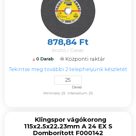
878,84 Ft
bruttó / Darab
Központi raktár
0 Darab
Tekintse meg további 2 telephelyünk készletét
Darab
Minimális: 25
Intervallum: 25
Klingspor vágókorong
115x2.5x22.23mm A 24 EX S
Domborított F000142