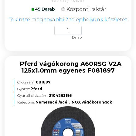
bruttó / Darab
Központi raktár
45 Darab
Tekintse meg további 2 telephelyünk készletét
Darab
Pferd vágókorong A60RSG V2A
125x1.0mm egyenes F081897
Cikkszám:
081897
Gyártó:
Pferd
Gyártói cikkszám:
3104263195
Kategória:
Nemesacél/acél, INOX vágókorongok