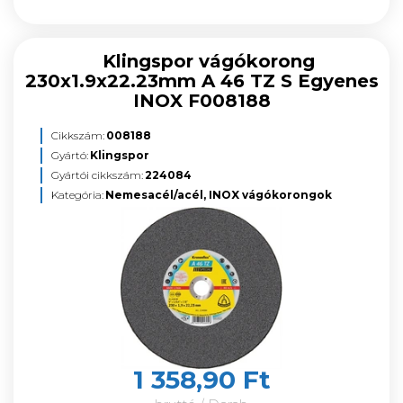
Klingspor vágókorong
230x1.9x22.23mm A 46 TZ S Egyenes
INOX F008188
Cikkszám:
008188
Gyártó:
Klingspor
Gyártói cikkszám:
224084
Kategória:
Nemesacél/acél, INOX vágókorongok
1 358,90 Ft