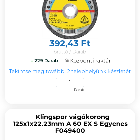
392,43 Ft
bruttó / Darab
Központi raktár
229 Darab
Tekintse meg további 2 telephelyünk készletét
Darab
Klingspor vágókorong
125x1x22.23mm A 60 EX S Egyenes
F049400