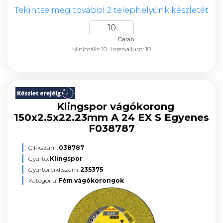
Tekintse meg további 2 telephelyünk készletét
Darab
Minimális: 10
Intervallum: 10
Klingspor vágókorong
150x2.5x22.23mm A 24 EX S Egyenes
F038787
Cikkszám:
038787
Gyártó:
Klingspor
Gyártói cikkszám:
235375
Kategória:
Fém vágókorongok