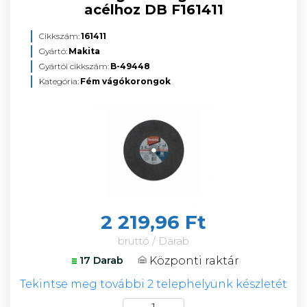
acélhoz DB F161411
Cikkszám:
161411
Gyártó:
Makita
Gyártói cikkszám:
B-49448
Kategória:
Fém vágókorongok
2 219,96 Ft
bruttó / Darab
Központi raktár
17 Darab
Tekintse meg további 2 telephelyünk készletét