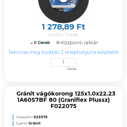
1 278,89 Ft
bruttó / Darab
Központi raktár
0 Darab
Tekintse meg további 2 telephelyünk készletét
Darab
Gránit vágókorong 125x1.0x22.23
1A60S7BF 80 (Graniflex Plussz)
F022075
Cikkszám:
022075
Gyártó:
Gránit