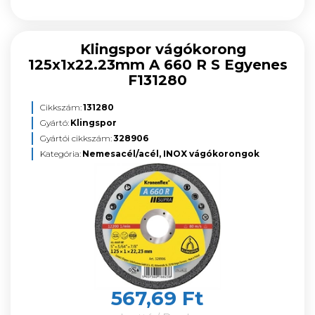
Klingspor vágókorong
125x1x22.23mm A 660 R S Egyenes
F131280
Cikkszám:
131280
Gyártó:
Klingspor
Gyártói cikkszám:
328906
Kategória:
Nemesacél/acél, INOX vágókorongok
567,69 Ft