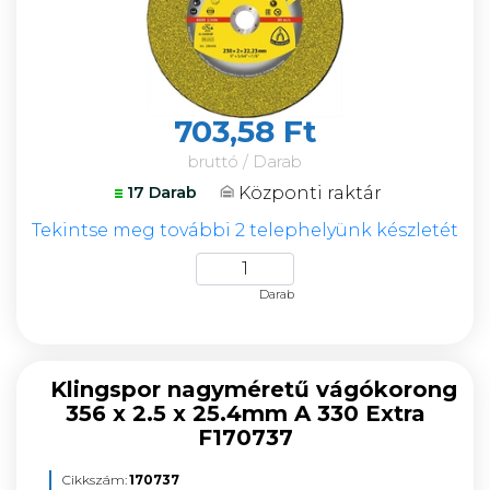
703,58 Ft
bruttó / Darab
Központi raktár
17 Darab
Tekintse meg további 2 telephelyünk készletét
Darab
Klingspor nagyméretű vágókorong
356 x 2.5 x 25.4mm A 330 Extra
F170737
Cikkszám:
170737