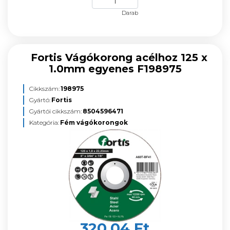
Darab
Fortis Vágókorong acélhoz 125 x
1.0mm egyenes F198975
Cikkszám:
198975
Gyártó:
Fortis
Gyártói cikkszám:
8504596471
Kategória:
Fém vágókorongok
320,04 Ft