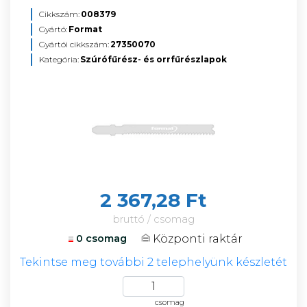
Cikkszám:
008379
Gyártó:
Format
Gyártói cikkszám:
27350070
Kategória:
Szúrófűrész- és orrfűrészlapok
2 367,28 Ft
bruttó / csomag
Központi raktár
0 csomag
Tekintse meg további 2 telephelyünk készletét
csomag