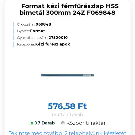
Format kézi fémfűrészlap HSS
bimetál 300mm 24Z F069848
Cikkszám:
069848
Gyártó:
Format
Gyártói cikkszám:
27500010
Kategória:
Kézi fűrészlapok
576,58 Ft
bruttó / Darab
Központi raktár
97 Darab
Tekintse meg további 2 telephelyünk készletét