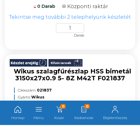
Központi raktár
0 Darab
Tekintse meg további 2 telephelyünk készletét
Darab
Wikus szalagfűrészlap HSS bimetál
3150x27x0.9 5- 8Z M42T F021837
Cikkszám:
021837
Gyártó:
Wikus
Gyártói cikkszám:
3102650160
0
0
Kategória:
Szalagfűrészlapok
Honlap
Menü
Kosár
Kedvencek
Bejelentkezés