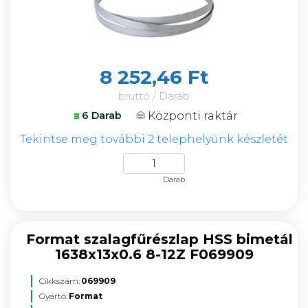
8 252,46 Ft
bruttó / Darab
Központi raktár
6 Darab
Tekintse meg további 2 telephelyünk készletét
Darab
Format szalagfűrészlap HSS bimetál
1638x13x0.6 8-12Z F069909
Cikkszám:
069909
Gyártó:
Format