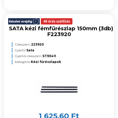
SATA kézi fémfűrészlap 150mm (3db)
F223920
Cikkszám:
223920
Gyártó:
Sata
Gyártói cikkszám:
ST93411
Kategória:
Kézi fűrészlapok
1 625,60 Ft