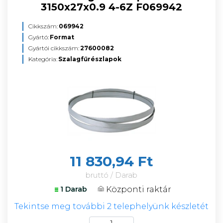
3150x27x0.9 4-6Z F069942
Cikkszám:
069942
Gyártó:
Format
Gyártói cikkszám:
27600082
Kategória:
Szalagfűrészlapok
11 830,94 Ft
bruttó / Darab
Központi raktár
1 Darab
Tekintse meg további 2 telephelyünk készletét