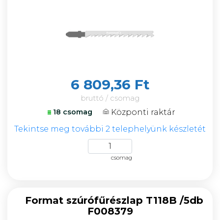
6 809,36 Ft
bruttó / csomag
Központi raktár
18 csomag
Tekintse meg további 2 telephelyünk készletét
csomag
Format szúrófűrészlap T118B /5db
F008379