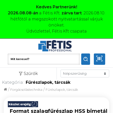
Kedves Partnerünk!
2026.08.08-án
a Fétis Kft.
zárva tart
. 2026.08.10.
hétfőtől a megszokott nyitvatartással várjuk
önöket.
Üdvözlettel, Fétis Kft csapata
Szűrők
Kategória:
Fűrészlapok, tárcsák
/
/
Forgácsolástechnika
Fűrészlapok, tárcsák
Format szalagfűrészlap HSS bimetál