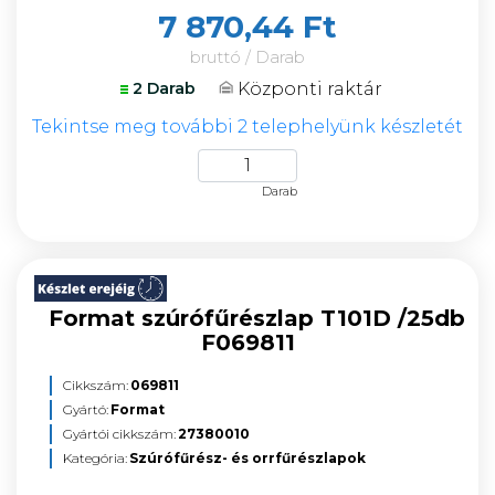
7 870,44 Ft
bruttó / Darab
Központi raktár
2 Darab
Tekintse meg további 2 telephelyünk készletét
Darab
Format szúrófűrészlap T101D /25db
F069811
Cikkszám:
069811
Gyártó:
Format
Gyártói cikkszám:
27380010
Kategória:
Szúrófűrész- és orrfűrészlapok