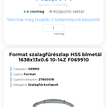
bruttó / csomag
Központi raktár
4 csomag
Tekintse meg további 2 telephelyünk készletét
csomag
Format szalagfűrészlap HSS bimetál
1638x13x0.6 10-14Z F069910
Cikkszám:
069910
Gyártó:
Format
Gyártói cikkszám:
27600018
Kategória:
Szalagfűrészlapok