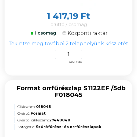
1 417,19 Ft
bruttó / csomag
Központi raktár
1 csomag
Tekintse meg további 2 telephelyünk készletét
csomag
Format orrfűrészlap S1122EF /5db
F018045
Cikkszám:
018045
Gyártó:
Format
Gyártói cikkszám:
27440040
Kategória:
Szúrófűrész- és orrfűrészlapok