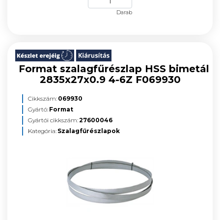
Darab
Format szalagfűrészlap HSS bimetál
2835x27x0.9 4-6Z F069930
Cikkszám:
069930
Gyártó:
Format
Gyártói cikkszám:
27600046
Kategória:
Szalagfűrészlapok