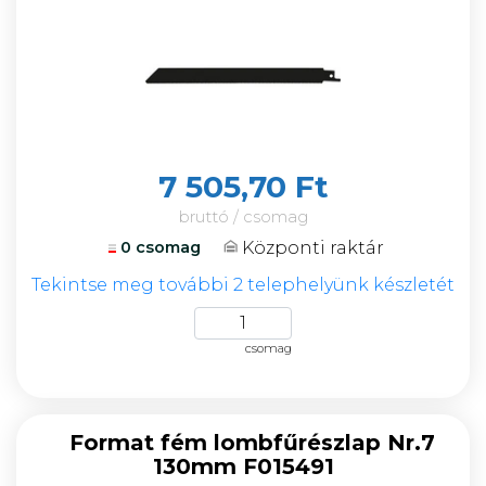
7 505,70 Ft
bruttó / csomag
Központi raktár
0 csomag
Tekintse meg további 2 telephelyünk készletét
csomag
Format fém lombfűrészlap Nr.7
130mm F015491