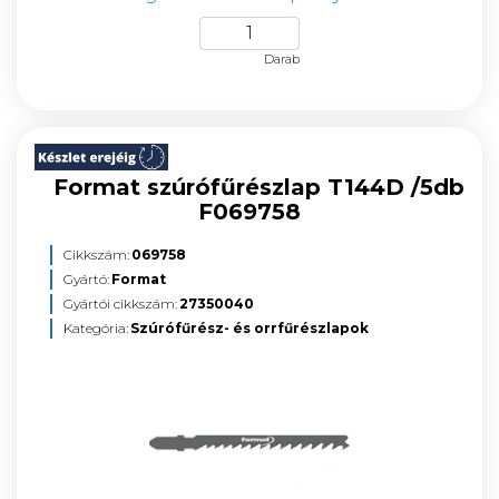
Darab
Format szúrófűrészlap T144D /5db
F069758
Cikkszám:
069758
Gyártó:
Format
Gyártói cikkszám:
27350040
Kategória:
Szúrófűrész- és orrfűrészlapok