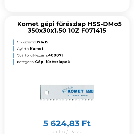
Komet gépi fűrészlap HSS-DMo5
350x30x1.50 10Z F071415
Cikkszám:
071415
Gyártó:
Komet
Gyártói cikkszám:
400071
Kategória:
Gépi fűrészlapok
5 624,83 Ft
bruttó / Darab