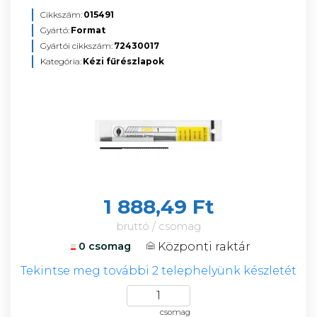
Cikkszám:
015491
Gyártó:
Format
Gyártói cikkszám:
72430017
Kategória:
Kézi fűrészlapok
1 888,49 Ft
bruttó / csomag
Központi raktár
0 csomag
Tekintse meg további 2 telephelyünk készletét
csomag