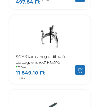
bruttó
497,84 Ft
SATA 3-karos megfordítható
csapágylehúzó 3" F182775
7 Darab
11 849,10 Ft
bruttó