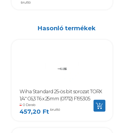
bruttó
Hasonló termékek
Wiha Standard 25-ös bit sorozat TORX
1/4" C6,3 T6 x 25mm (01712) F195305
0 Darab
bruttó
457,20 Ft