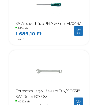
SATA csavarhúzó PH2x150mm F170487
9 Darab
1 689,10 Ft
bruttó
Format csillag-villáskulcs DIN/ISO 3318
SW 10mm F077183
42 Darab