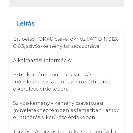
Leírás
Bit belső TORX® csavarokhoz 1/4"" DIN 3126 
C 6,3, szívós-kemény, torziós zónával

Alkalmazási információ:

Extra kemény – puha csavarozási 
műveletekhez fában   az idő előtti törés 
elkerülése érdekében.

Szívós-kemény – kemény csavarozási 
műveletekhez fémben és lemezben   az idő 
előtti törés elkerülése érdekében.

Torziós – A torziós technika segítségével a 