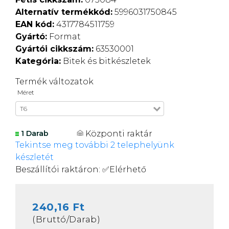
Alternatív termékkód:
5996031750845
EAN kód:
4317784511759
Gyártó:
Format
Gyártói cikkszám:
63530001
Kategória:
Bitek és bitkészletek
Termék változatok
Méret
T6
Központi raktár
1 Darab
Tekintse meg további 2 telephelyünk
készletét
Beszállítói raktáron:
✅
Elérhető
240,16 Ft
(Bruttó/Darab)