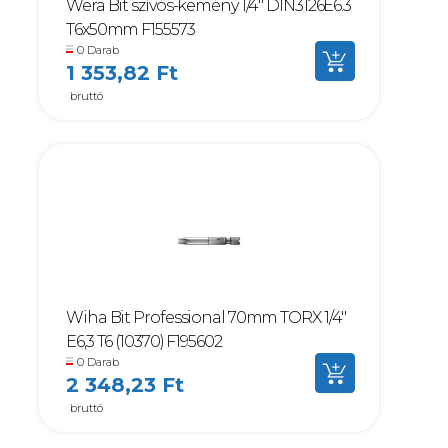
Wera Bit szívós-kemény 1/4" DIN3126E6.3
T6x50mm F155573
0 Darab
1 353,82 Ft
bruttó
Wiha Bit Professional 70mm TORX 1/4"
E6,3 T6 (10370) F195602
0 Darab
2 348,23 Ft
bruttó