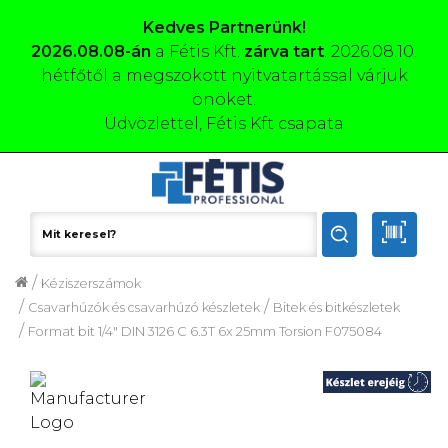
Kedves Partnerünk!
2026.08.08-án
a Fétis Kft.
zárva tart
. 2026.08.10.
hétfőtől a megszokott nyitvatartással várjuk
önöket.
Üdvözlettel, Fétis Kft csapata
/
Kéziszerszámok
/
/
Csavarhúzók és csavarhúzó készletek
Bitek és bitkészletek
/
Format bit 1/4" DIN 3126 C 6.3T 6x 25mm Torsion F075084