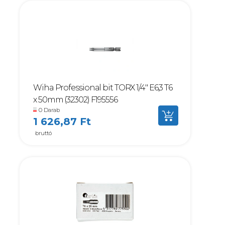
Wiha Professional bit TORX 1/4" E6,3 T6
x 50mm (32302) F195556
0 Darab
1 626,87 Ft
bruttó