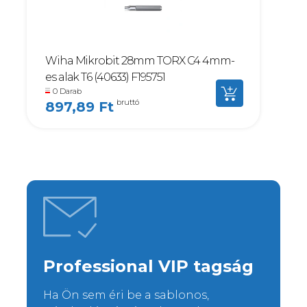
Wiha Mikrobit 28mm TORX C4 4mm-
es alak T6 (40633) F195751
0 Darab
bruttó
897,89 Ft
Professional VIP tagság
Ha Ön sem éri be a sablonos,