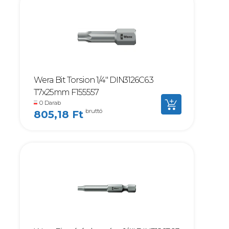
Wera Bit Torsion 1/4" DIN3126C6.3
T7x25mm F155557
0 Darab
bruttó
805,18 Ft