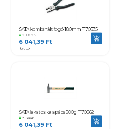
SATA kombinált fogó 180mm F170535
21 Darab
6 041,39 Ft
bruttó
SATA lakatos kalapács 500g F170562
7 Darab
6 041,39 Ft