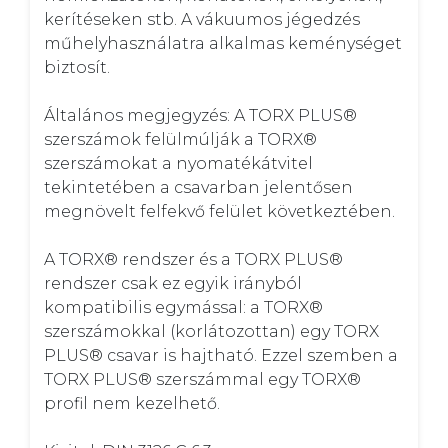
kerítéseken stb. A vákuumos jégedzés 
műhelyhasználatra alkalmas keménységet 
biztosít.

Általános megjegyzés: A TORX PLUS® 
szerszámok felülmúlják a TORX® 
szerszámokat a nyomatékátvitel 
tekintetében a csavarban jelentősen 
megnövelt felfekvő felület következtében.

A TORX® rendszer és a TORX PLUS® 
rendszer csak ez egyik irányból 
kompatibilis egymással: a TORX® 
szerszámokkal (korlátozottan) egy TORX 
PLUS® csavar is hajtható. Ezzel szemben a 
TORX PLUS® szerszámmal egy TORX® 
profil nem kezelhető.
