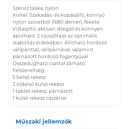
Szerviz táska, nylon 

Kivitel: Szakadás- és kopásálló, könnyű 
nylon szövetből (1680 denier), fekete. 
Víztaszító, aktívan lélegző és könnyen 
ápolható. 2 csúszótalp az optimális 
stabilitás érdekében. Állítható hordozó 
vállpánttal, vállpárnával, valamint 
párnázott hordozó fogantyúval. 
Összedugható csattal zárható.  

Felszereltség:  

5 belső rekesz  

2 oldalsó külső rekesz  

1 tablet rekesz, párnázott  

1 külső rekesz cipzárral
Műszaki jellemzők