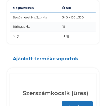
Megnevezés
Érték
Belső méret H x Sz x Ma
340 x 130 x 330 mm
Térfogat kb.
15 l
Súly
1,1 kg
Ajánlott termékcsoportok
Szerszámkocsik (üres)