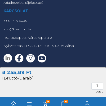
Adatkezelési tájékoztató
KAPCSOLAT
+36 1 414 3030
info@besttool.hu
1152 Budapest, Városkapu u. 3
Nyitvatartás: H-CS: 8-17; P: 8-16; SZ-V: Zárva
8 255,89 Ft
© 2023 - 2023 Fétis Professional Szerszámáruház
(Bruttó/Darab)
Powered by
Darab
0
0