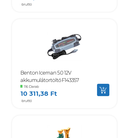
bruttó
Benton Iceman 5.0 12V
akkumulátortöltő F143357
116 Darab
10 311,38 Ft
bruttó