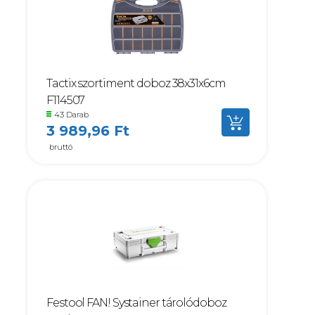
Tactix szortiment doboz 38x31x6cm
F114507
43 Darab
3 989,96 Ft
bruttó
Festool FAN! Systainer tárolódoboz