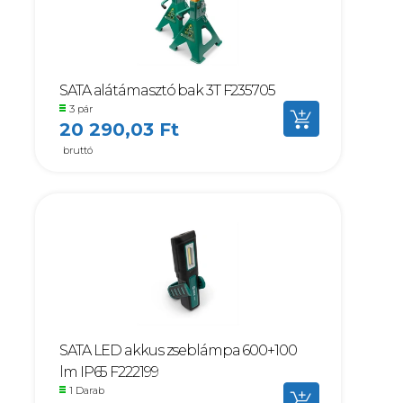
SATA alátámasztó bak 3T F235705
3 pár
20 290,03 Ft
bruttó
SATA LED akkus zseblámpa 600+100
lm IP65 F222199
1 Darab