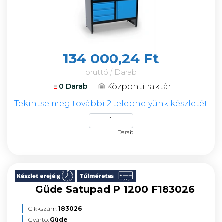
134 000,24 Ft
bruttó / Darab
Központi raktár
0 Darab
Tekintse meg további 2 telephelyünk készletét
Darab
Güde Satupad P 1200 F183026
Cikkszám:
183026
Gyártó:
Güde