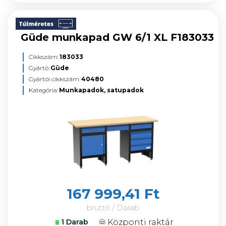
Güde munkapad GW 6/1 XL F183033
Cikkszám:
183033
Gyártó:
Güde
Gyártói cikkszám:
40480
Kategória:
Munkapadok, satupadok
167 999,41 Ft
bruttó / Darab
Központi raktár
1 Darab