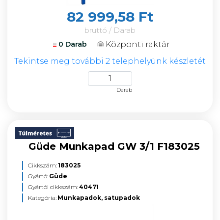
82 999,58 Ft
bruttó / Darab
Központi raktár
0 Darab
Tekintse meg további 2 telephelyünk készletét
Darab
Güde Munkapad GW 3/1 F183025
Cikkszám:
183025
Gyártó:
Güde
Gyártói cikkszám:
40471
Kategória:
Munkapadok, satupadok