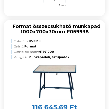
Darab
Format összecsukható munkapad
1000x700x30mm F059938
Cikkszám:
059938
Gyártó:
Format
Gyártói cikkszám:
61741000
Kategória:
Munkapadok, satupadok
116 645,69 Ft