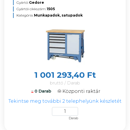
Gyártó:
Gedore
Gyártói cikkszám:
1505
Kategória:
Munkapadok, satupadok
1 001 293,40 Ft
bruttó / Darab
Központi raktár
0 Darab
Tekintse meg további 2 telephelyünk készletét
Darab