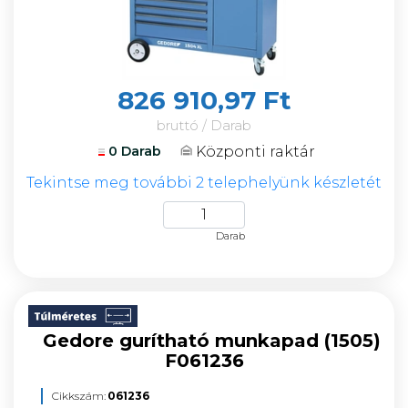
826 910,97 Ft
bruttó / Darab
Központi raktár
0 Darab
Tekintse meg további 2 telephelyünk készletét
Darab
Gedore gurítható munkapad (1505)
F061236
Cikkszám:
061236