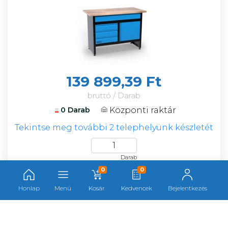
139 899,39 Ft
bruttó / Darab
Központi raktár
0 Darab
Tekintse meg további 2 telephelyünk készletét
Darab
0
0
Honlap
Menü
Kosár
Kedvencek
Bejelentkezés
Güde összecsukható munkapad GWB
100/50F F184301