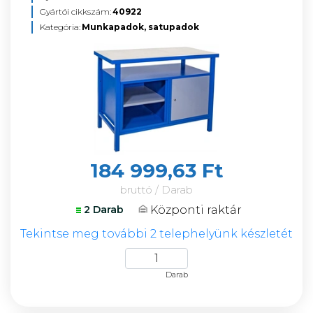
Gyártói cikkszám:
40922
Kategória:
Munkapadok, satupadok
184 999,63 Ft
bruttó / Darab
Központi raktár
2 Darab
Tekintse meg további 2 telephelyünk készletét
Darab