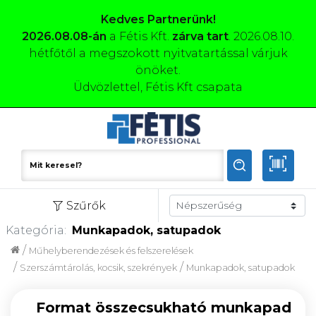
Kedves Partnerünk!
2026.08.08-án
a Fétis Kft.
zárva tart
. 2026.08.10.
hétfőtől a megszokott nyitvatartással várjuk
önöket.
Üdvözlettel, Fétis Kft csapata
Szűrők
Kategória:
Munkapadok, satupadok
/
Műhelyberendezések és felszerelések
/
/
Szerszámtárolás, kocsik, szekrények
Munkapadok, satupadok
Format összecsukható munkapad