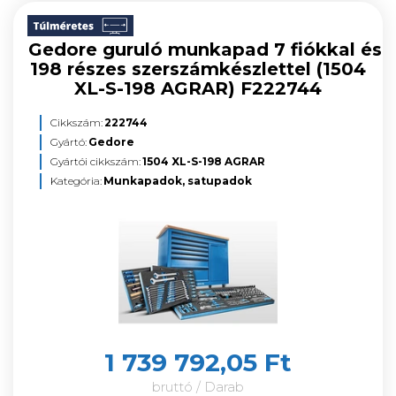
Gedore guruló munkapad 7 fiókkal és
198 részes szerszámkészlettel (1504
XL-S-198 AGRAR) F222744
Cikkszám:
222744
Gyártó:
Gedore
Gyártói cikkszám:
1504 XL-S-198 AGRAR
Kategória:
Munkapadok, satupadok
1 739 792,05 Ft
bruttó / Darab