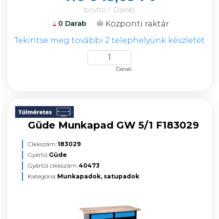
bruttó / Darab
Központi raktár
0 Darab
Tekintse meg további 2 telephelyünk készletét
Darab
Güde Munkapad GW 5/1 F183029
Cikkszám:
183029
Gyártó:
Güde
Gyártói cikkszám:
40473
Kategória:
Munkapadok, satupadok