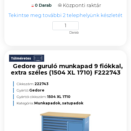
Központi raktár
0 Darab
Tekintse meg további 2 telephelyünk készletét
Darab
Gedore guruló munkapad 9 fiókkal,
extra széles (1504 XL 1710) F222743
Cikkszám:
222743
Gyártó:
Gedore
Gyártói cikkszám:
1504 XL 1710
Kategória:
Munkapadok, satupadok