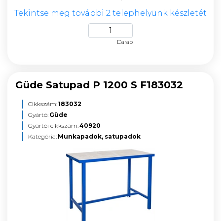
Tekintse meg további 2 telephelyünk készletét
Darab
Güde Satupad P 1200 S F183032
Cikkszám:
183032
Gyártó:
Güde
Gyártói cikkszám:
40920
Kategória:
Munkapadok, satupadok