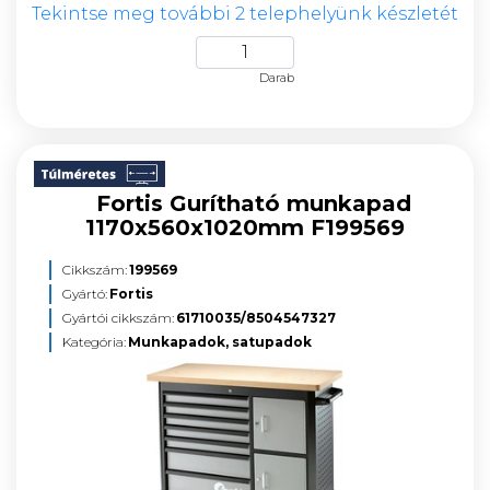
Tekintse meg további 2 telephelyünk készletét
Darab
Fortis Gurítható munkapad
1170x560x1020mm F199569
Cikkszám:
199569
Gyártó:
Fortis
Gyártói cikkszám:
61710035/8504547327
Kategória:
Munkapadok, satupadok