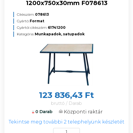
1200x750x30mm F078613
Cikkszám:
078613
Gyártó:
Format
Gyártói cikkszám:
61741200
Kategória:
Munkapadok, satupadok
123 836,43 Ft
bruttó / Darab
Központi raktár
0 Darab
Tekintse meg további 2 telephelyünk készletét