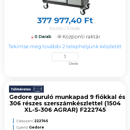
377 977,40 Ft
bruttó / Darab
Központi raktár
0 Darab
Tekintse meg további 2 telephelyünk készletét
Darab
Gedore guruló munkapad 9 fiókkal és
306 részes szerszámkészlettel (1504
XL-S-306 AGRAR) F222745
Cikkszám:
222745
Gyártó:
Gedore