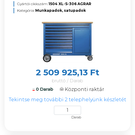
Gyártói cikkszám:
1504 XL-S-306 AGRAR
Kategória:
Munkapadok, satupadok
2 509 925,13 Ft
bruttó / Darab
Központi raktár
0 Darab
Tekintse meg további 2 telephelyünk készletét
Darab