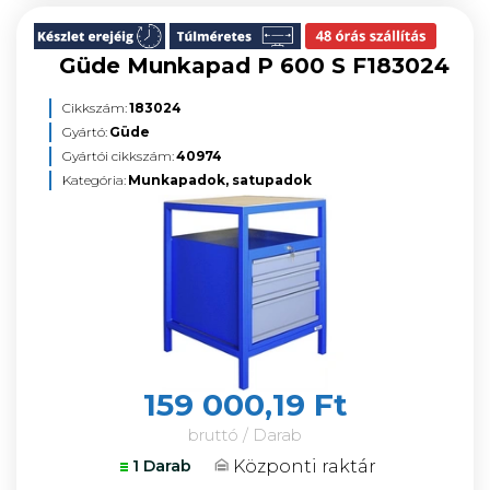
Güde Munkapad P 600 S F183024
Cikkszám:
183024
Gyártó:
Güde
Gyártói cikkszám:
40974
Kategória:
Munkapadok, satupadok
159 000,19 Ft
bruttó / Darab
Központi raktár
1 Darab