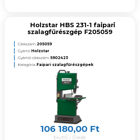
Holzstar HBS 231-1 faipari
szalagfűrészgép F205059
Cikkszám:
205059
Gyártó:
Holzstar
Gyártói cikkszám:
5902423
Kategória:
Faipari szalagfűrészgépek
106 180,00 Ft
bruttó / Darab