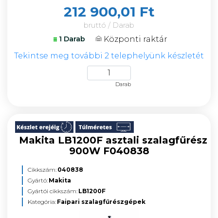
212 900,01 Ft
bruttó / Darab
Központi raktár
1 Darab
Tekintse meg további 2 telephelyünk készletét
Darab
Makita LB1200F asztali szalagfűrész
900W F040838
Cikkszám:
040838
Gyártó:
Makita
Gyártói cikkszám:
LB1200F
Kategória:
Faipari szalagfűrészgépek