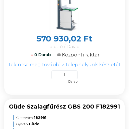
570 930,02 Ft
bruttó / Darab
Központi raktár
0 Darab
Tekintse meg további 2 telephelyünk készletét
Darab
Güde Szalagfűrész GBS 200 F182991
Cikkszám:
182991
Gyártó:
Güde