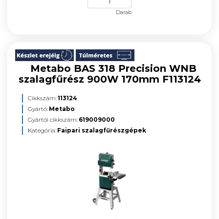
Darab
Metabo BAS 318 Precision WNB
szalagfűrész 900W 170mm F113124
Cikkszám:
113124
Gyártó:
Metabo
Gyártói cikkszám:
619009000
Kategória:
Faipari szalagfűrészgépek