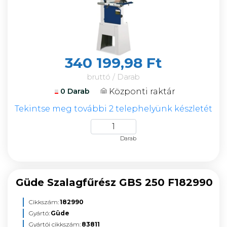
340 199,98 Ft
bruttó / Darab
Központi raktár
0 Darab
Tekintse meg további 2 telephelyünk készletét
Darab
Güde Szalagfűrész GBS 250 F182990
Cikkszám:
182990
Gyártó:
Güde
Gyártói cikkszám:
83811