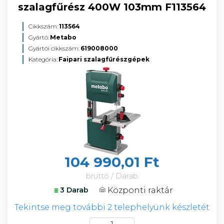
szalagfűrész 400W 103mm F113564
Cikkszám:
113564
Gyártó:
Metabo
Gyártói cikkszám:
619008000
Kategória:
Faipari szalagfűrészgépek
104 990,01 Ft
bruttó / Darab
Központi raktár
3 Darab
Tekintse meg további 2 telephelyünk készletét