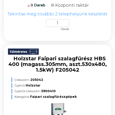
Központi raktár
0 Darab
Tekintse meg további 2 telephelyünk készletét
Darab
Holzstar Faipari szalagfűrész HBS
400 (magass.305mm, aszt.530x480,
1.5kW) F205042
Cikkszám:
205042
Gyártó:
Holzstar
Gyártói cikkszám:
5900410
Kategória:
Faipari szalagfűrészgépek