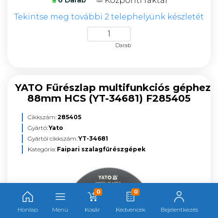
Központi raktár
6 Darab
Tekintse meg további 2 telephelyünk készletét
Darab
YATO Fűrészlap multifunkciós géphez
88mm HCS (YT-34681) F285405
Cikkszám:
285405
Gyártó:
Yato
Gyártói cikkszám:
YT-34681
Kategória:
Faipari szalagfűrészgépek
0
0
Honlap
Menü
Kosár
Kedvencek
Bejelentkezés