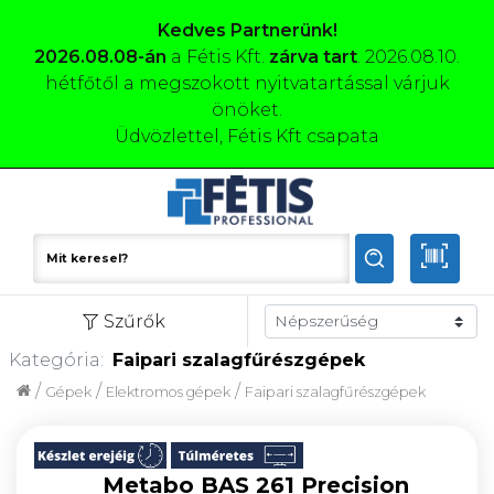
Kedves Partnerünk!
2026.08.08-án
a Fétis Kft.
zárva tart
. 2026.08.10.
hétfőtől a megszokott nyitvatartással várjuk
önöket.
Üdvözlettel, Fétis Kft csapata
Szűrők
Kategória:
Faipari szalagfűrészgépek
/
/
/
Gépek
Elektromos gépek
Faipari szalagfűrészgépek
Metabo BAS 261 Precision