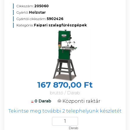
Cikkszám:
205060
Gyártó:
Holzstar
Gyártói cikkszám:
5902426
Kategória:
Faipari szalagfűrészgépek
167 870,00 Ft
bruttó / Darab
Központi raktár
0 Darab
Tekintse meg további 2 telephelyünk készletét
Darab