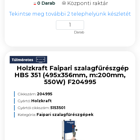
Központi raktár
0 Darab
Tekintse meg további 2 telephelyünk készletét
Darab
Holzkraft Faipari szalagfűrészgép
HBS 351 (495x356mm, m:200mm,
550W) F204995
Cikkszám:
204995
Gyártó:
Holzkraft
Gyártói cikkszám:
5153501
Kategória:
Faipari szalagfűrészgépek