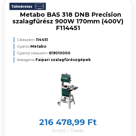
Metabo BAS 318 DNB Precision
szalagfűrész 900W 170mm (400V)
F114451
Cikkszám:
114451
Gyártó:
Metabo
Gyártói cikkszám:
619010000
Kategória:
Faipari szalagfűrészgépek
216 478,99 Ft
bruttó / Darab