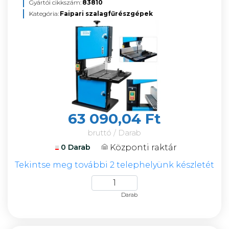
Gyártói cikkszám:
83810
Kategória:
Faipari szalagfűrészgépek
63 090,04 Ft
bruttó / Darab
Központi raktár
0 Darab
Tekintse meg további 2 telephelyünk készletét
Darab