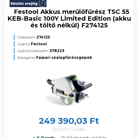
Festool Akkus merülőfűrész TSC 55
KEB-Basic 100Y Limited Edition (akku
és töltő nélkül) F274125
Cikkszám:
274125
Gyártó:
Festool
Gyártói cikkszám:
578223
Kategória:
Faipari szalagfűrészgépek
249 390,03 Ft
bruttó / Darab