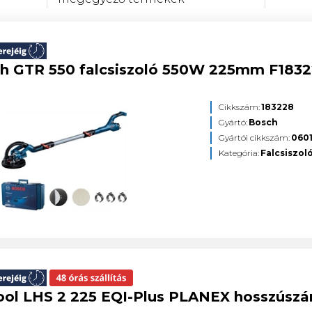
h GTR 550 falcsiszoló 550W 225mm F183
Cikkszám:
183228
Gyártó:
Bosch
Gyártói cikkszám:
060
Kategória:
Falcsiszol
ool LHS 2 225 EQI-Plus PLANEX hosszúszár