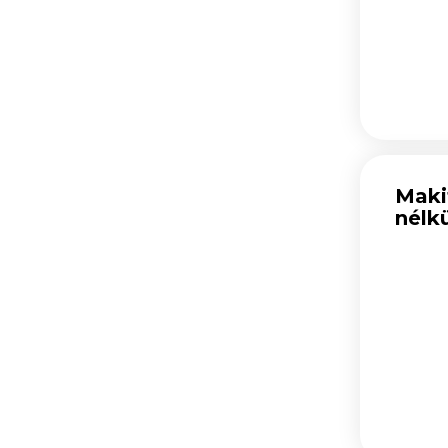
(11)
Rádiók, ventilátorok (42)
Benzinmotoros gépek (94)
Kerti gépek, eszközök (744)
Porszívók, tisztítás technológia
(421)
Géptartozékok (9004)
Elszívó, porszívó tartozékok (611)
Maki
Egyéb elektromos gépek (275)
nélk
Szerviz alkatrészek (4)
Egyéb termékek (471)
Nem áruforgalmi termékek (7)
Használt/értékcsökkentett
termékek (14)