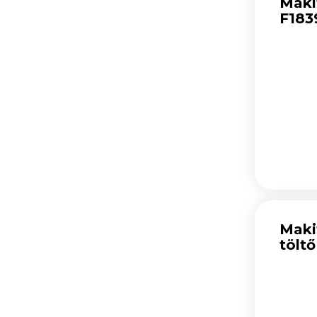
Maki
F183
Excentercsiszolók (105)
Szalagcsiszolók (58)
Kézi felsőmarók (75)
Gyalugépek (62)
Lapostipli marók (10)
Dekopír fűrészek (103)
Orrfűrészek (75)
Asztali fűrészgépek (28)
Körfűrészek (214)
Gérvágók (90)
Faipari szalagfűrészgépek
(13)
Maki
töltő
Faipari elszívók (18)
Csőmegmunkálás,
csőtisztítás (1231)
Elektromos építőipari gépek