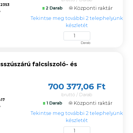
82353
Központi raktár
2 Darab
ó
Tekintse meg további 2 telephelyünk
készletét
Darab
szúszárú falcsiszoló- és
700 377,06 Ft
bruttó / Darab
417
Központi raktár
1 Darab
ó
Tekintse meg további 2 telephelyünk
készletét