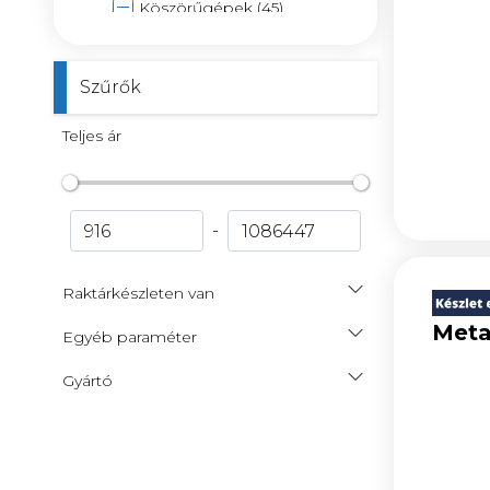
Köszörűgépek (45)
Darabológépek (33)
Lemezvágó ollók, lyukasztók
Szűrők
(95)
Mágnestalpas fúrógépek
Teljes ár
(55)
Asztali fúrógépek (10)
Oszlopos fúrógépek,
-
tartozékok (36)
Marógépek, kiegészítők (10)
Raktárkészleten van
Esztergagépek, kiegészítők
(30)
Meta
Egyéb paraméter
Fémipari szalagfürészgépek
(40)
Gyártó
Lemezmegmukáló gépek
(30)
Fémipari csiszoló,
szalagcsiszológépek (47)