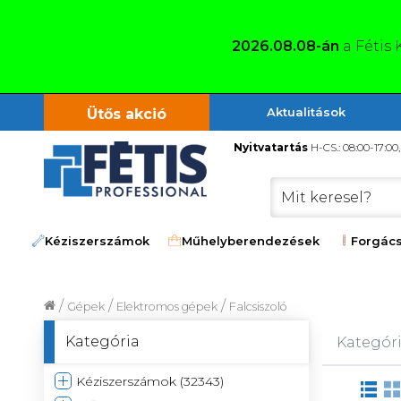
2026.08.08-án
a Fétis 
Aktualitások
Ütős akció
Nyitvatartás
H-CS.: 08:00-17:00
Kéziszerszámok
Műhelyberendezések
Forgács
/
/
/
Gépek
Elektromos gépek
Falcsiszoló
Kategória
Kategóri
Kéziszerszámok (32343)