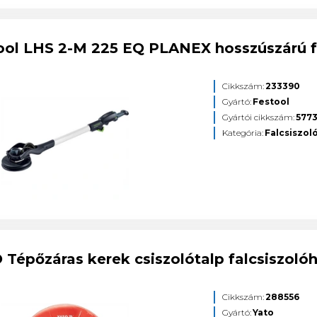
ool LHS 2-M 225 EQ PLANEX hosszúszárú f
Cikkszám:
233390
Gyártó:
Festool
Gyártói cikkszám:
577
Kategória:
Falcsiszol
 Tépőzáras kerek csiszolótalp falcsiszol
Cikkszám:
288556
Gyártó:
Yato