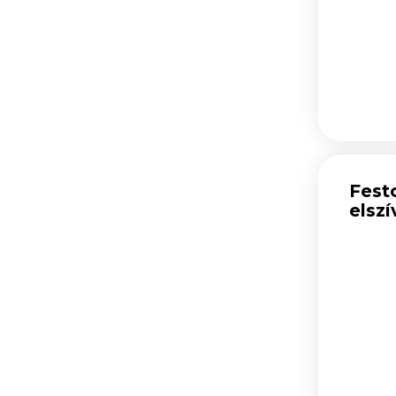
Fest
elsz