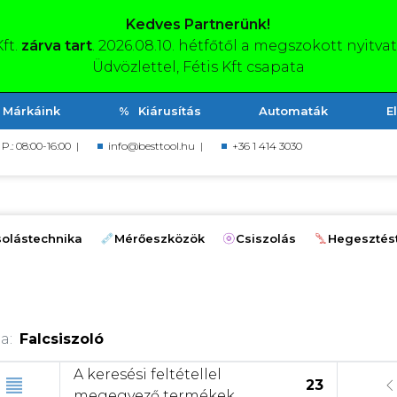
Kedves Partnerünk!
Kft.
zárva tart
. 2026.08.10. hétfőtől a megszokott nyitva
Üdvözlettel, Fétis Kft csapata
Márkáink
Kiárusítás
Automaták
E
, P.: 08:00-16:00 |
info@besttool.hu
|
+36 1 414 3030
olástechnika
Mérőeszközök
Csiszolás
Hegesztés
a:
Falcsiszoló
A keresési feltétellel
23
megegyező termékek