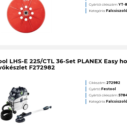
Gyártói cikkszám:
YT-
Kategória:
Falcsiszol
ool LHS-E 225/CTL 36-Set PLANEX Easy hos
ívókészlet F272982
Cikkszám:
272982
Gyártó:
Festool
Gyártói cikkszám:
578
Kategória:
Falcsiszol