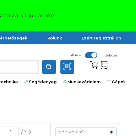
tartással várjuk önöket.
lérhetőségek
Rólunk
Ezért regisztráljon
Belépés
ÁFA-val
technika
Segédanyag
Munkavédelem
Gépek
/ 2