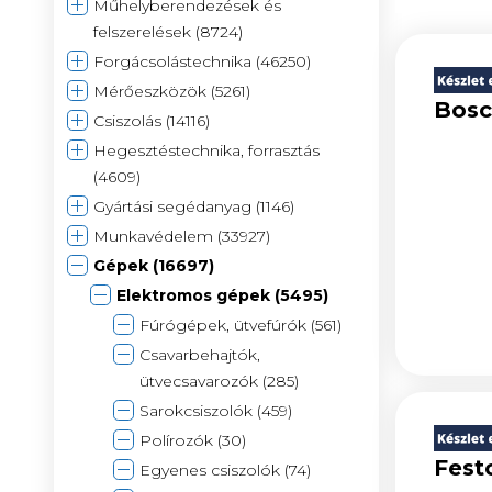
Műhelyberendezések és
felszerelések (8724)
Forgácsolástechnika (46250)
Mérőeszközök (5261)
Bosc
Csiszolás (14116)
Hegesztéstechnika, forrasztás
(4609)
Gyártási segédanyag (1146)
Munkavédelem (33927)
Gépek (16697)
Elektromos gépek (5495)
Fúrógépek, ütvefúrók (561)
Csavarbehajtók,
ütvecsavarozók (285)
Sarokcsiszolók (459)
Polírozók (30)
Fest
Egyenes csiszolók (74)