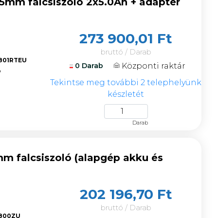
mm falcsiszoló 2x5.0Ah + adapter
273 900,01 Ft
bruttó / Darab
801RTEU
Központi raktár
0 Darab
ó
Tekintse meg további 2 telephelyünk
készletét
Darab
 falcsiszoló (alapgép akku és
202 196,70 Ft
bruttó / Darab
800ZU