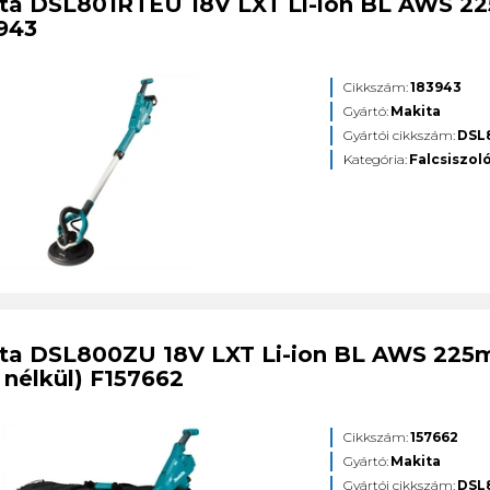
ta DSL801RTEU 18V LXT Li-ion BL AWS 225
943
Cikkszám:
183943
Gyártó:
Makita
Gyártói cikkszám:
DSL
Kategória:
Falcsiszol
ta DSL800ZU 18V LXT Li-ion BL AWS 225mm
 nélkül) F157662
Cikkszám:
157662
Gyártó:
Makita
Gyártói cikkszám:
DSL