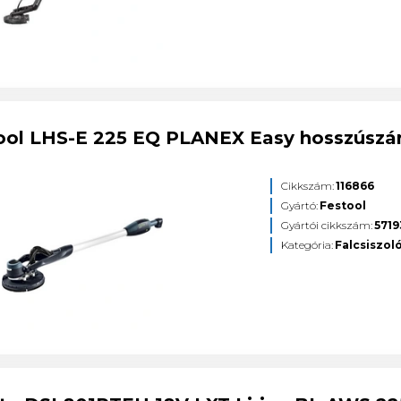
ool LHS-E 225 EQ PLANEX Easy hosszúszárú
Cikkszám:
116866
Gyártó:
Festool
Gyártói cikkszám:
571
Kategória:
Falcsiszol