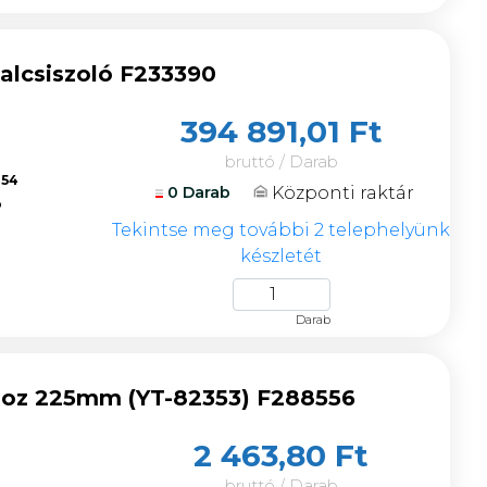
alcsiszoló F233390
394 891,01 Ft
bruttó / Darab
354
Központi raktár
0 Darab
ó
Tekintse meg további 2 telephelyünk
készletét
Darab
óhoz 225mm (YT-82353) F288556
2 463,80 Ft
bruttó / Darab