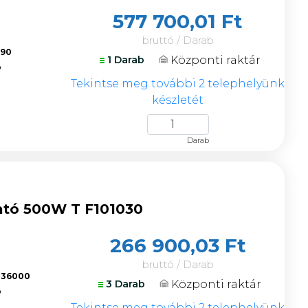
577 700,01 Ft
bruttó / Darab
990
Központi raktár
1 Darab
ó
Tekintse meg további 2 telephelyünk
készletét
Darab
ható 500W T F101030
266 900,03 Ft
bruttó / Darab
136000
Központi raktár
3 Darab
ó
Tekintse meg további 2 telephelyünk