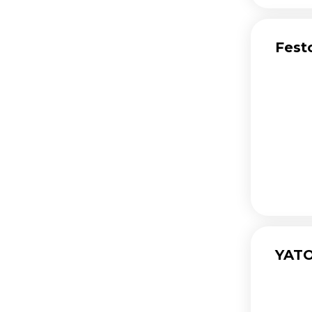
Fest
YATO