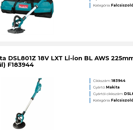
Kategória:
Falcsiszol
ta DSL801Z 18V LXT Li-ion BL AWS 225mm f
ül) F183944
Cikkszám:
183944
Gyártó:
Makita
Gyártói cikkszám:
DSL
Kategória:
Falcsiszol