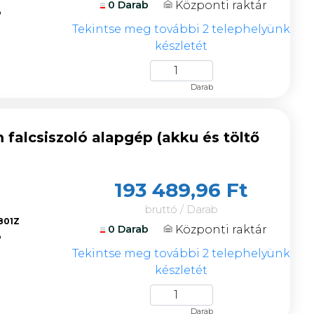
Központi raktár
0 Darab
ó
Tekintse meg további 2 telephelyünk
készletét
Darab
alcsiszoló alapgép (akku és töltő
193 489,96 Ft
bruttó / Darab
801Z
Központi raktár
0 Darab
ó
Tekintse meg további 2 telephelyünk
készletét
Darab