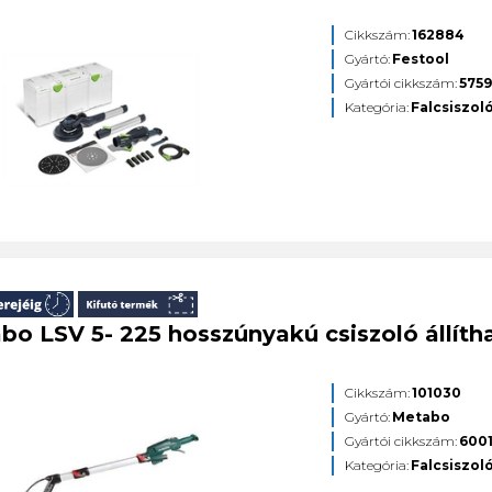
Cikkszám:
162884
Gyártó:
Festool
Gyártói cikkszám:
575
Kategória:
Falcsiszol
bo LSV 5- 225 hosszúnyakú csiszoló állít
Cikkszám:
101030
Gyártó:
Metabo
Gyártói cikkszám:
600
Kategória:
Falcsiszol