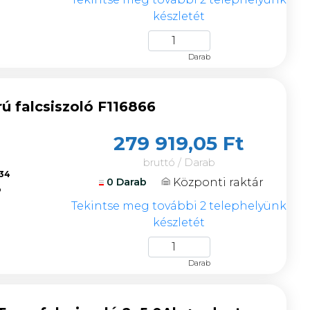
készletét
Darab
 falcsiszoló F116866
279 919,05 Ft
bruttó / Darab
934
Központi raktár
0 Darab
ó
Tekintse meg további 2 telephelyünk
készletét
Darab