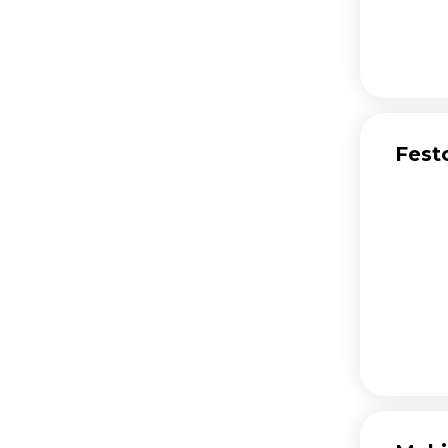
Fúróélezők (11)
Szélvédő kivágók,
tartozékok (95)
Homokfúvók (25)
Gravírozók (15)
Fest
Fúrókalapácsok,
bontóvésők (293)
Gyémántvágók,
falhoronymarók (37)
Csempevágók (71)
Keverőgépek (82)
Hőlégfúvók (116)
Multifunkcionális gépek (101)
Ragasztópisztolyok (40)
Falcsiszoló (23)
Multigép tartozékok (608)
Rezgőcsiszolók (56)