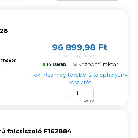
228
96 899,98 Ft
bruttó / Darab
17D4020
Központi raktár
14 Darab
ó
Tekintse meg további 2 telephelyünk
készletét
Darab
ú falcsiszoló F162884