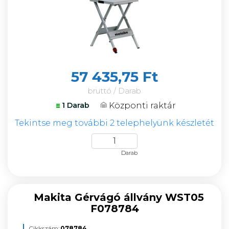
57 435,75 Ft
bruttó / Darab
Központi raktár
1 Darab
Tekintse meg további 2 telephelyünk készletét
Darab
Makita Gérvágó állvány WST05
F078784
Cikkszám:
078784