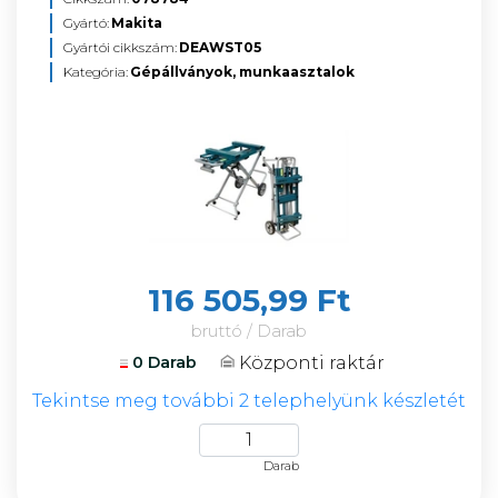
Gyártó:
Makita
Gyártói cikkszám:
DEAWST05
Kategória:
Gépállványok, munkaasztalok
116 505,99 Ft
bruttó / Darab
Központi raktár
0 Darab
Tekintse meg további 2 telephelyünk készletét
Darab