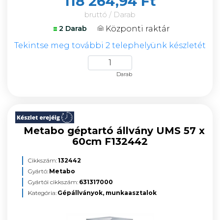
118 264,94 Ft
bruttó / Darab
Központi raktár
2 Darab
Tekintse meg további 2 telephelyünk készletét
Darab
Metabo géptartó állvány UMS 57 x
60cm F132442
Cikkszám:
132442
Gyártó:
Metabo
Gyártói cikkszám:
631317000
Kategória:
Gépállványok, munkaasztalok