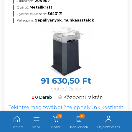
Cikkszám:
204907
Gyártó:
Metallkraft
Gyártói cikkszám:
3643171
Kategória:
Gépállványok, munkaasztalok
91 630,50 Ft
bruttó / Darab
Központi raktár
0 Darab
Tekintse meg további 2 telephelyünk készletét
0
0
Darab
Honlap
Menü
Kosár
Kedvencek
Bejelentkezés