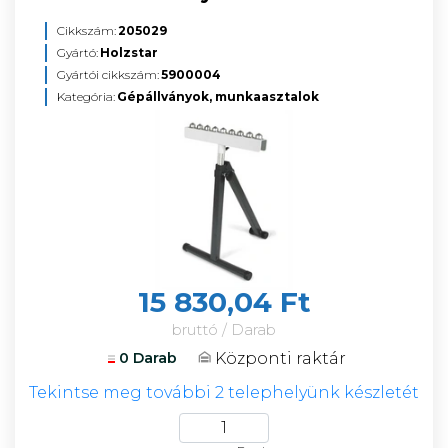
Cikkszám:
205029
Gyártó:
Holzstar
Gyártói cikkszám:
5900004
Kategória:
Gépállványok, munkaasztalok
15 830,04 Ft
bruttó / Darab
Központi raktár
0 Darab
Tekintse meg további 2 telephelyünk készletét