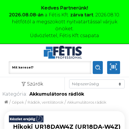
Kedves Partnerünk!
2026.08.08-án
a Fétis Kft.
zárva tart
. 2026.08.10.
hétfőtől a megszokott nyitvatartással várjuk
önöket.
Üdvözlettel, Fétis Kft csapata
Szűrők
Kategória:
Akkumulátoros rádiók
/
/
/
Gépek
Rádiók, ventilátorok
Akkumulátoros rádiók
Hikoki UR18DAW4Z (UR18DA-W4Z)