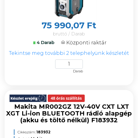
75 990,07 Ft
bruttó / Darab
Központi raktár
4 Darab
Tekintse meg további 2 telephelyünk készletét
Darab
Makita MR002GZ 12V-40V CXT LXT
XGT Li-ion BLUETOOTH rádió alapgép
(akku és töltő nélkül) F183932
Cikkszám:
183932