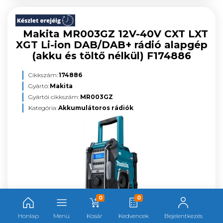
Makita MR003GZ 12V-40V CXT LXT
XGT Li-ion DAB/DAB+ rádió alapgép
(akku és töltő nélkül) F174886
Cikkszám:
174886
Gyártó:
Makita
Gyártói cikkszám:
MR003GZ
Kategória:
Akkumulátoros rádiók
0
0
55 989,98 Ft
Honlap
Menü
Kosár
Kedvencek
Bejelentkezés