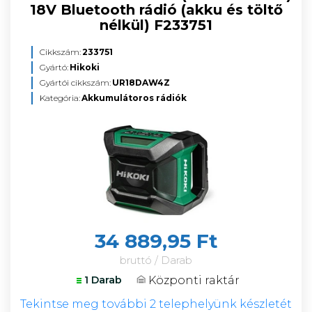
18V Bluetooth rádió (akku és töltő
nélkül) F233751
Cikkszám:
233751
Gyártó:
Hikoki
Gyártói cikkszám:
UR18DAW4Z
Kategória:
Akkumulátoros rádiók
34 889,95 Ft
bruttó / Darab
Központi raktár
1 Darab
Tekintse meg további 2 telephelyünk készletét