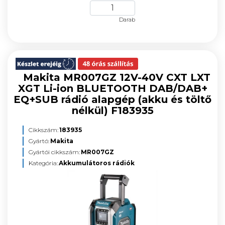
Darab
Makita MR007GZ 12V-40V CXT LXT
XGT Li-ion BLUETOOTH DAB/DAB+
EQ+SUB rádió alapgép (akku és töltő
nélkül) F183935
Cikkszám:
183935
Gyártó:
Makita
Gyártói cikkszám:
MR007GZ
Kategória:
Akkumulátoros rádiók