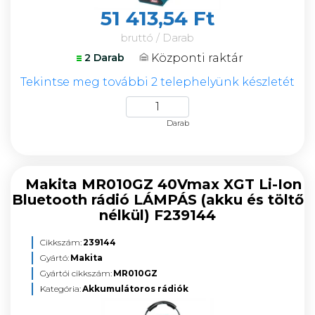
51 413,54 Ft
bruttó / Darab
Központi raktár
2 Darab
Tekintse meg további 2 telephelyünk készletét
Darab
Makita MR010GZ 40Vmax XGT Li-Ion
Bluetooth rádió LÁMPÁS (akku és töltő
nélkül) F239144
Cikkszám:
239144
Gyártó:
Makita
Gyártói cikkszám:
MR010GZ
Kategória:
Akkumulátoros rádiók