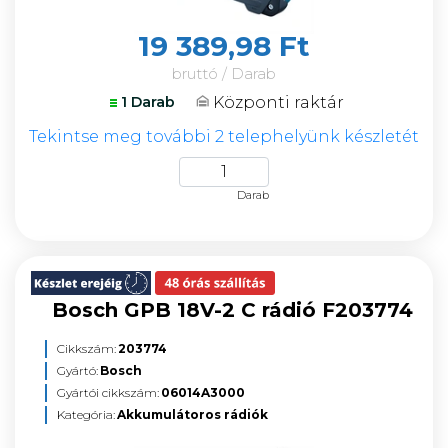
19 389,98 Ft
bruttó / Darab
Központi raktár
1 Darab
Tekintse meg további 2 telephelyünk készletét
Darab
Bosch GPB 18V-2 C rádió F203774
Cikkszám:
203774
Gyártó:
Bosch
Gyártói cikkszám:
06014A3000
Kategória:
Akkumulátoros rádiók