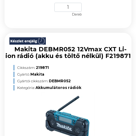
Darab
Makita DEBMR052 12Vmax CXT Li-
ion rádió (akku és töltő nélkül) F219871
Cikkszám:
219871
Gyártó:
Makita
Gyártói cikkszám:
DEBMR052
Kategória:
Akkumulátoros rádiók