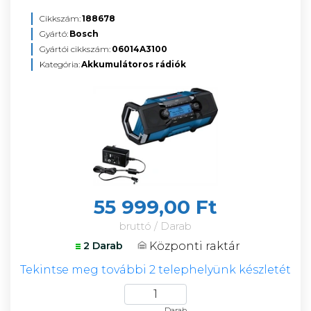
Cikkszám:
188678
Gyártó:
Bosch
Gyártói cikkszám:
06014A3100
Kategória:
Akkumulátoros rádiók
55 999,00 Ft
bruttó / Darab
Központi raktár
2 Darab
Tekintse meg további 2 telephelyünk készletét
Darab