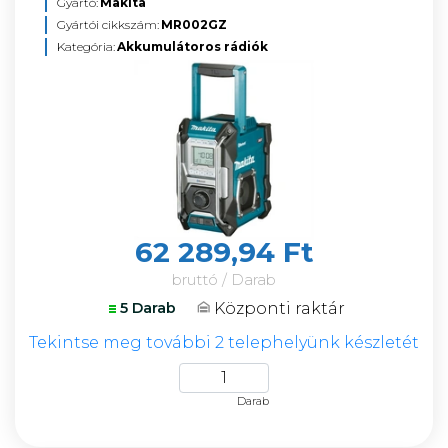
Gyártó:
Makita
Gyártói cikkszám:
MR002GZ
Kategória:
Akkumulátoros rádiók
62 289,94 Ft
bruttó / Darab
Központi raktár
5 Darab
Tekintse meg további 2 telephelyünk készletét
Darab