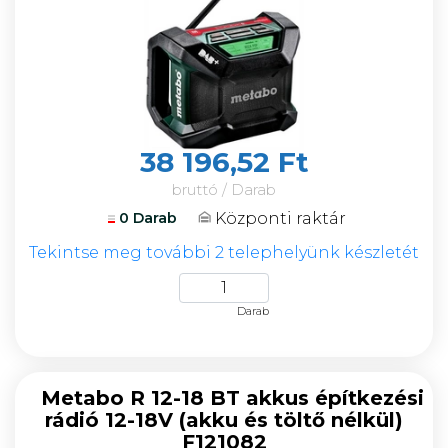
38 196,52 Ft
bruttó / Darab
Központi raktár
0 Darab
Tekintse meg további 2 telephelyünk készletét
Darab
Metabo R 12-18 BT akkus építkezési
rádió 12-18V (akku és töltő nélkül)
F121082