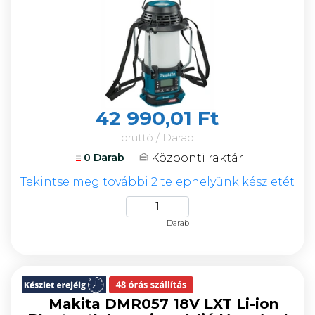
42 990,01 Ft
bruttó / Darab
Központi raktár
0 Darab
Tekintse meg további 2 telephelyünk készletét
Darab
Makita DMR057 18V LXT Li-ion