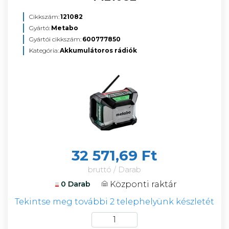
Cikkszám:
121082
Gyártó:
Metabo
Gyártói cikkszám:
600777850
Kategória:
Akkumulátoros rádiók
32 571,69 Ft
bruttó / Darab
Központi raktár
0 Darab
Tekintse meg további 2 telephelyünk készletét