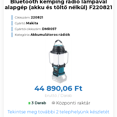
Bluetooth kemping rádió lámpával
alapgép (akku és töltő nélkül) F220821
Cikkszám:
220821
Gyártó:
Makita
Gyártói cikkszám:
DMR057
Kategória:
Akkumulátoros rádiók
44 890,06 Ft
bruttó / Darab
Központi raktár
3 Darab
Tekintse meg további 2 telephelyünk készletét