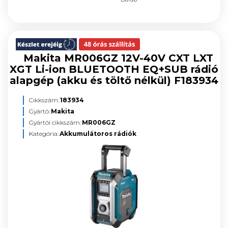
Makita MR006GZ 12V-40V CXT LXT
XGT Li-ion BLUETOOTH EQ+SUB rádió
alapgép (akku és töltő nélkül) F183934
Cikkszám:
183934
Gyártó:
Makita
Gyártói cikkszám:
MR006GZ
Kategória:
Akkumulátoros rádiók