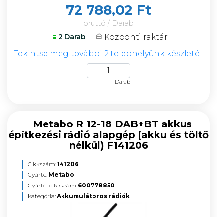
72 788,02 Ft
bruttó / Darab
Központi raktár
2 Darab
Tekintse meg további 2 telephelyünk készletét
Darab
Metabo R 12-18 DAB+BT akkus
építkezési rádió alapgép (akku és töltő
nélkül) F141206
Cikkszám:
141206
Gyártó:
Metabo
Gyártói cikkszám:
600778850
Kategória:
Akkumulátoros rádiók