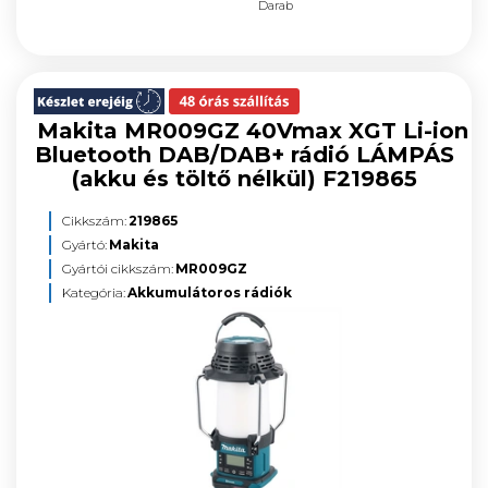
Darab
Makita MR009GZ 40Vmax XGT Li-ion
Bluetooth DAB/DAB+ rádió LÁMPÁS
(akku és töltő nélkül) F219865
Cikkszám:
219865
Gyártó:
Makita
Gyártói cikkszám:
MR009GZ
Kategória:
Akkumulátoros rádiók