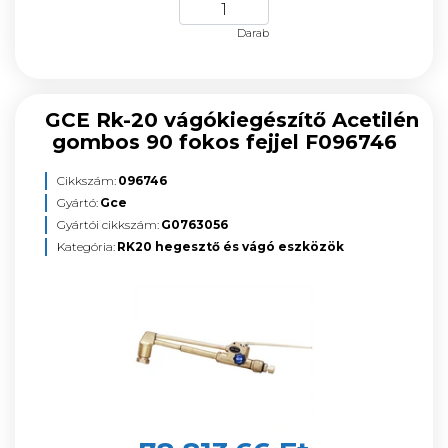
Darab
GCE Rk-20 vágókiegészítő Acetilén
gombos 90 fokos fejjel F096746
Cikkszám:
096746
Gyártó:
Gce
Gyártói cikkszám:
G0763056
Kategória:
RK20 hegesztő és vágó eszközök