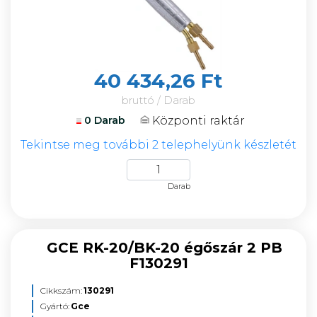
40 434,26 Ft
bruttó / Darab
Központi raktár
0 Darab
Tekintse meg további 2 telephelyünk készletét
Darab
GCE RK-20/BK-20 égőszár 2 PB
F130291
Cikkszám:
130291
Gyártó:
Gce