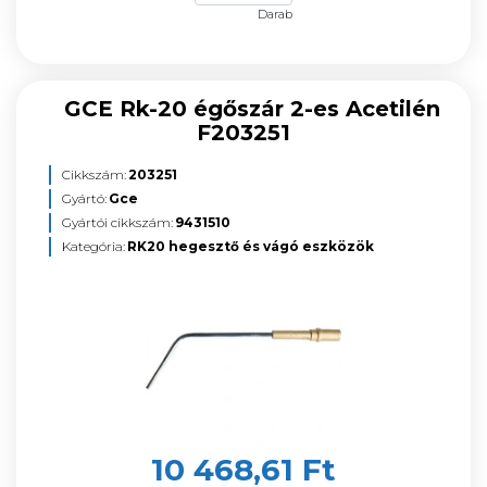
Darab
GCE Rk-20 égőszár 2-es Acetilén
F203251
Cikkszám:
203251
Gyártó:
Gce
Gyártói cikkszám:
9431510
Kategória:
RK20 hegesztő és vágó eszközök
10 468,61 Ft