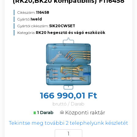
(RK20,BK20 kompatibilis) F116458
Cikkszám:
116458
Gyártó:
Iweld
Gyártói cikkszám:
5IK20CWSET
Kategória:
RK20 hegesztő és vágó eszközök
166 990,01 Ft
bruttó / Darab
Központi raktár
1 Darab
Tekintse meg további 2 telephelyünk készletét