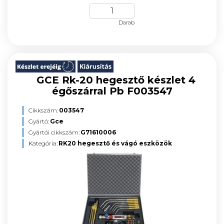
Darab
GCE Rk-20 hegesztő készlet 4
égőszárral Pb F003547
Cikkszám:
003547
Gyártó:
Gce
Gyártói cikkszám:
G71610006
Kategória:
RK20 hegesztő és vágó eszközök