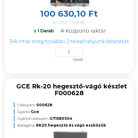
100 630,10 Ft
bruttó / Darab
Központi raktár
1 Darab
Tekintse meg további 2 telephelyünk készletét
Darab
GCE Rk-20 hegesztő-vágó készlet
F000628
Cikkszám:
000628
Gyártó:
Gce
Gyártói cikkszám:
G71580304
Kategória:
RK20 hegesztő és vágó eszközök