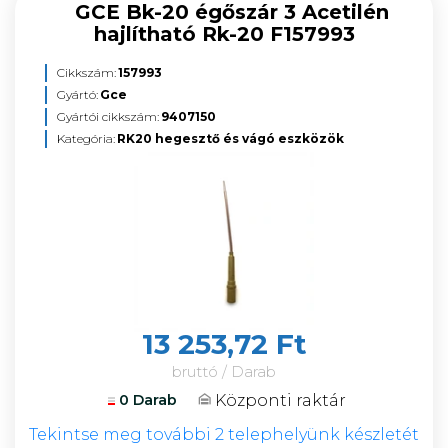
GCE Bk-20 égőszár 3 Acetilén
hajlítható Rk-20 F157993
Cikkszám:
157993
Gyártó:
Gce
Gyártói cikkszám:
9407150
Kategória:
RK20 hegesztő és vágó eszközök
13 253,72 Ft
bruttó / Darab
Központi raktár
0 Darab
Tekintse meg további 2 telephelyünk készletét