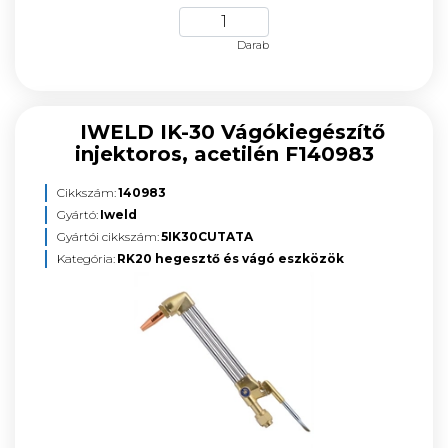
Darab
IWELD IK-30 Vágókiegészítő
injektoros, acetilén F140983
Cikkszám:
140983
Gyártó:
Iweld
Gyártói cikkszám:
5IK30CUTATA
Kategória:
RK20 hegesztő és vágó eszközök