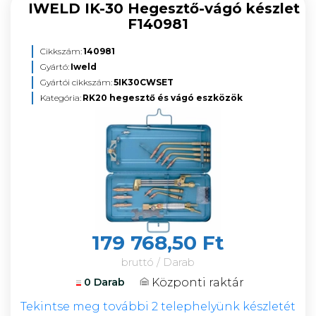
IWELD IK-30 Hegesztő-vágó készlet
F140981
Cikkszám:
140981
Gyártó:
Iweld
Gyártói cikkszám:
5IK30CWSET
Kategória:
RK20 hegesztő és vágó eszközök
179 768,50 Ft
bruttó / Darab
Központi raktár
0 Darab
Tekintse meg további 2 telephelyünk készletét