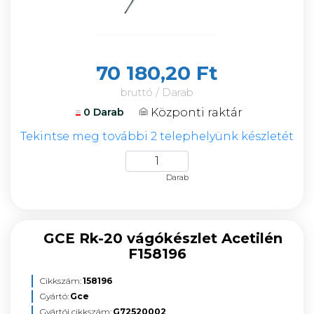
70 180,20 Ft
bruttó / Darab
Központi raktár
0 Darab
Tekintse meg további 2 telephelyünk készletét
Darab
GCE Rk-20 vágókészlet Acetilén
F158196
Cikkszám:
158196
Gyártó:
Gce
Gyártói cikkszám:
G72520002