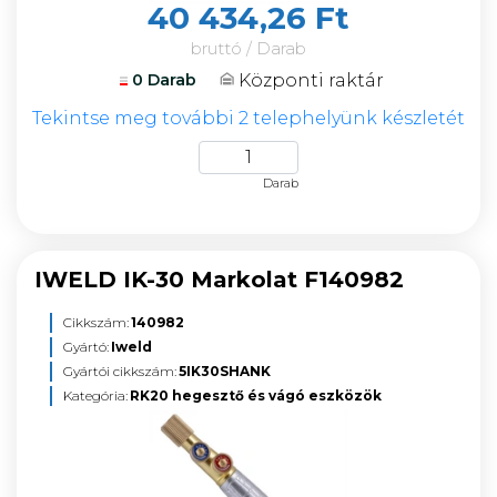
40 434,26 Ft
bruttó / Darab
Központi raktár
0 Darab
Tekintse meg további 2 telephelyünk készletét
Darab
IWELD IK-30 Markolat F140982
Cikkszám:
140982
Gyártó:
Iweld
Gyártói cikkszám:
5IK30SHANK
Kategória:
RK20 hegesztő és vágó eszközök