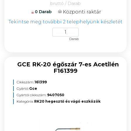
bruttó / Darab
Központi raktár
0 Darab
Tekintse meg további 2 telephelyünk készletét
Darab
GCE RK-20 égőszár 7-es Acetilén
F161399
Cikkszám:
161399
Gyártó:
Gce
Gyártói cikkszám:
9407050
Kategória:
RK20 hegesztő és vágó eszközök