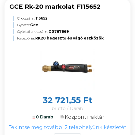
GCE Rk-20 markolat F115652
Cikkszám:
115652
Gyártó:
Gce
Gyártói cikkszám:
G0767669
Kategória:
RK20 hegesztő és vágó eszközök
32 721,55 Ft
bruttó / Darab
Központi raktár
0 Darab
Tekintse meg további 2 telephelyünk készletét