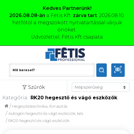
Kedves Partnerünk!
2026.08.08-án
a Fétis Kft.
zárva tart
. 2026.08.10.
hétfőtől a megszokott nyitvatartással várjuk
önöket.
Üdvözlettel, Fétis Kft csapata
Szűrők
Kategória:
RK20 hegesztő és vágó eszközök
/
Hegesztéstechnika, forrasztás
/
Autogén hegesztő és vágó eszközök, kés
/
RK20 hegesztő és vágó eszközök