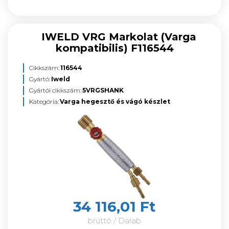
IWELD VRG Markolat (Varga
kompatibilis) F116544
Cikkszám:
116544
Gyártó:
Iweld
Gyártói cikkszám:
5VRGSHANK
Kategória:
Varga hegesztő és vágó készlet
34 116,01 Ft
bruttó / Darab