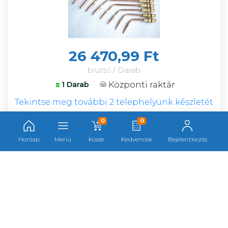
26 470,99 Ft
bruttó / Darab
Központi raktár
1 Darab
Tekintse meg további 2 telephelyünk készletét
0
0
Darab
Honlap
Menü
Kosár
Kedvencek
Bejelentkezés
GCE Varga hegesztő-vágó készlet 6
égőszárral F009524
Cikkszám:
009524
Gyártó:
Gce