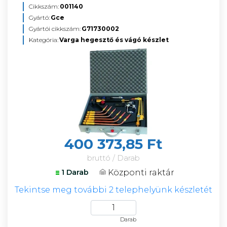
Cikkszám:
001140
Gyártó:
Gce
Gyártói cikkszám:
G71730002
Kategória:
Varga hegesztő és vágó készlet
400 373,85 Ft
bruttó / Darab
Központi raktár
1 Darab
Tekintse meg további 2 telephelyünk készletét
Darab