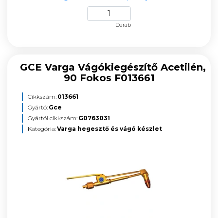
Darab
GCE Varga Vágókiegészítő Acetilén,
90 Fokos F013661
Cikkszám:
013661
Gyártó:
Gce
Gyártói cikkszám:
G0763031
Kategória:
Varga hegesztő és vágó készlet