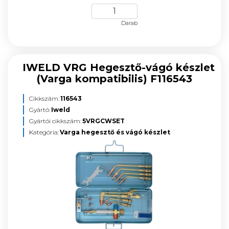
Darab
IWELD VRG Hegesztő-vágó készlet
(Varga kompatibilis) F116543
Cikkszám:
116543
Gyártó:
Iweld
Gyártói cikkszám:
5VRGCWSET
Kategória:
Varga hegesztő és vágó készlet