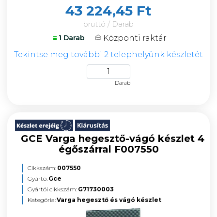
43 224,45 Ft
bruttó / Darab
Központi raktár
1 Darab
Tekintse meg további 2 telephelyünk készletét
Darab
GCE Varga hegesztő-vágó készlet 4
égőszárral F007550
Cikkszám:
007550
Gyártó:
Gce
Gyártói cikkszám:
G71730003
Kategória:
Varga hegesztő és vágó készlet