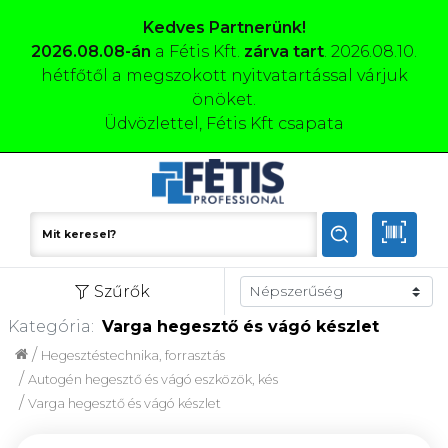
Kedves Partnerünk!
2026.08.08-án
a Fétis Kft.
zárva tart
. 2026.08.10.
hétfőtől a megszokott nyitvatartással várjuk
önöket.
Üdvözlettel, Fétis Kft csapata
Szűrők
Kategória:
Varga hegesztő és vágó készlet
/
Hegesztéstechnika, forrasztás
/
Autogén hegesztő és vágó eszközök, kés
/
Varga hegesztő és vágó készlet