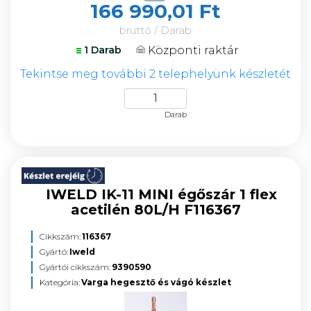
166 990,01 Ft
bruttó / Darab
Központi raktár
1 Darab
Tekintse meg további 2 telephelyünk készletét
Darab
IWELD IK-11 MINI égőszár 1 flex
acetilén 80L/H F116367
Cikkszám:
116367
Gyártó:
Iweld
Gyártói cikkszám:
9390590
Kategória:
Varga hegesztő és vágó készlet