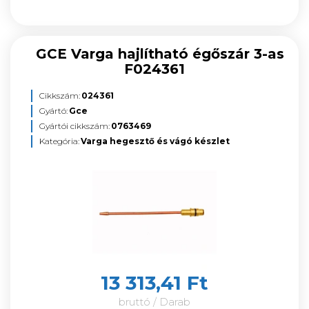
GCE Varga hajlítható égőszár 3-as
F024361
Cikkszám:
024361
Gyártó:
Gce
Gyártói cikkszám:
0763469
Kategória:
Varga hegesztő és vágó készlet
13 313,41 Ft
bruttó / Darab