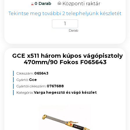
Központi raktár
0 Darab
Tekintse meg további 2 telephelyünk készletét
Darab
GCE x511 három kúpos vágópisztoly
470mm/90 Fokos F065643
Cikkszám:
065643
Gyártó:
Gce
Gyártói cikkszám:
0767688
Kategória:
Varga hegesztő és vágó készlet