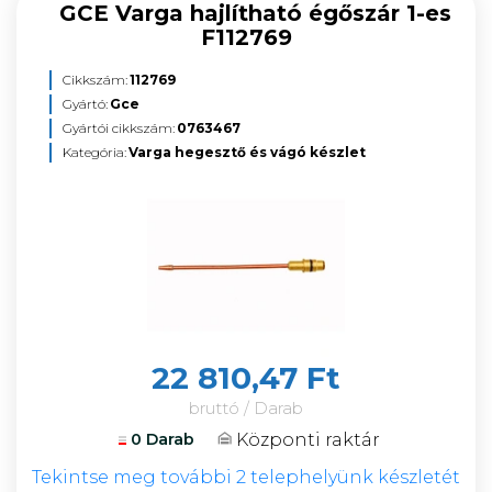
GCE Varga hajlítható égőszár 1-es
F112769
Cikkszám:
112769
Gyártó:
Gce
Gyártói cikkszám:
0763467
Kategória:
Varga hegesztő és vágó készlet
22 810,47 Ft
bruttó / Darab
Központi raktár
0 Darab
Tekintse meg további 2 telephelyünk készletét