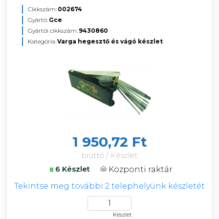
Cikkszám:
002674
Gyártó:
Gce
Gyártói cikkszám:
9430860
Kategória:
Varga hegesztő és vágó készlet
1 950,72 Ft
bruttó / Készlet
Központi raktár
6 Készlet
Tekintse meg további 2 telephelyünk készletét
Készlet