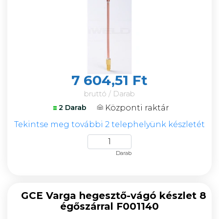
7 604,51 Ft
bruttó / Darab
Központi raktár
2 Darab
Tekintse meg további 2 telephelyünk készletét
Darab
GCE Varga hegesztő-vágó készlet 8
égőszárral F001140