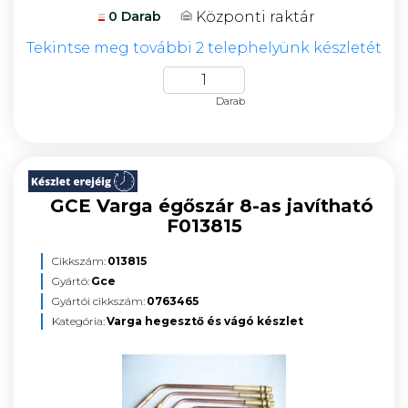
Központi raktár
0 Darab
Tekintse meg további 2 telephelyünk készletét
Darab
GCE Varga égőszár 8-as javítható
F013815
Cikkszám:
013815
Gyártó:
Gce
Gyártói cikkszám:
0763465
Kategória:
Varga hegesztő és vágó készlet