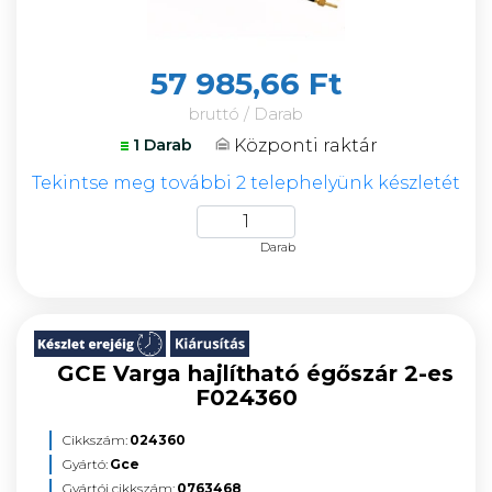
57 985,66 Ft
bruttó / Darab
Központi raktár
1 Darab
Tekintse meg további 2 telephelyünk készletét
Darab
GCE Varga hajlítható égőszár 2-es
F024360
Cikkszám:
024360
Gyártó:
Gce
Gyártói cikkszám:
0763468