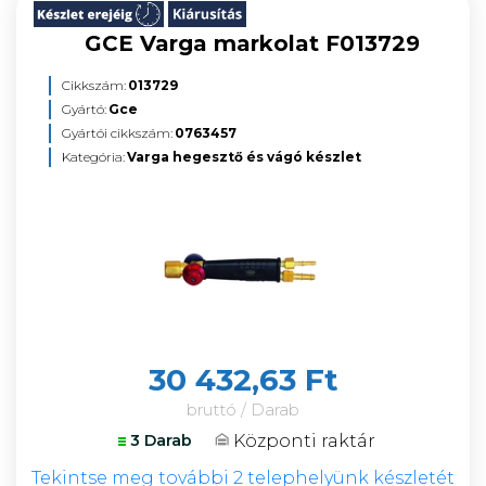
GCE Varga markolat F013729
Cikkszám:
013729
Gyártó:
Gce
Gyártói cikkszám:
0763457
Kategória:
Varga hegesztő és vágó készlet
30 432,63 Ft
bruttó / Darab
Központi raktár
3 Darab
Tekintse meg további 2 telephelyünk készletét