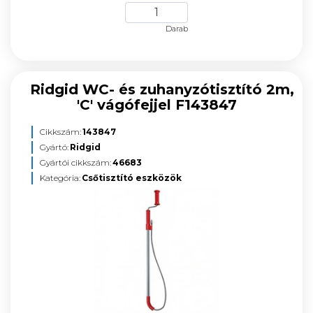
Darab
Ridgid WC- és zuhanyzótisztító 2m,
'C' vágófejjel F143847
Cikkszám:
143847
Gyártó:
Ridgid
Gyártói cikkszám:
46683
Kategória:
Csőtisztító eszközök