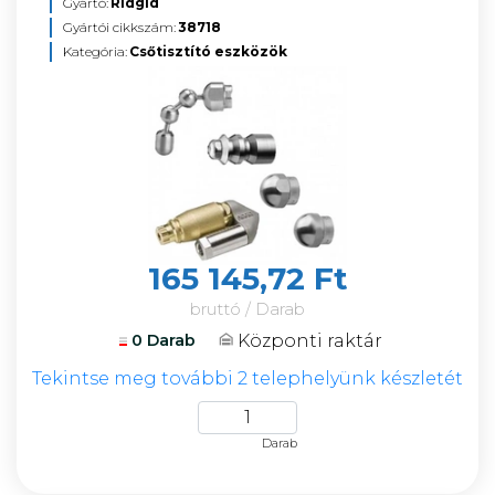
Gyártó:
Ridgid
Gyártói cikkszám:
38718
Kategória:
Csőtisztító eszközök
165 145,72 Ft
bruttó / Darab
Központi raktár
0 Darab
Tekintse meg további 2 telephelyünk készletét
Darab