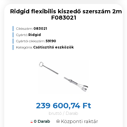
Ridgid flexibilis kiszedő szerszám 2m
F083021
Cikkszám:
083021
Gyártó:
Ridgid
Gyártói cikkszám:
59190
Kategória:
Csőtisztító eszközök
239 600,74 Ft
bruttó / Darab
Központi raktár
0 Darab