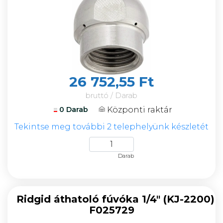
26 752,55 Ft
bruttó / Darab
Központi raktár
0 Darab
Tekintse meg további 2 telephelyünk készletét
Darab
Ridgid áthatoló fúvóka 1/4" (KJ-2200)
F025729