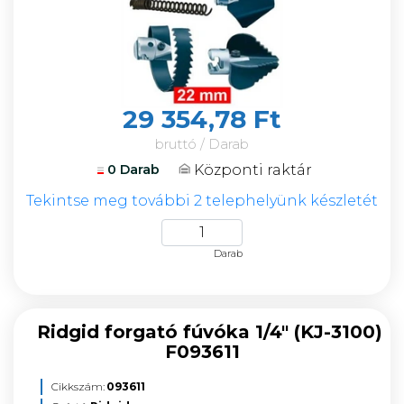
29 354,78 Ft
bruttó / Darab
Központi raktár
0 Darab
Tekintse meg további 2 telephelyünk készletét
Darab
Ridgid forgató fúvóka 1/4" (KJ-3100)
F093611
Cikkszám:
093611