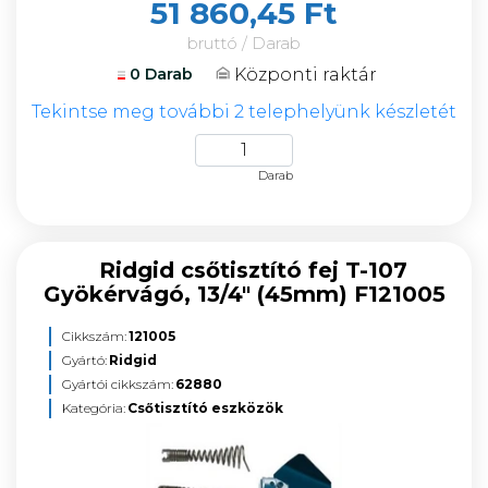
51 860,45 Ft
bruttó / Darab
Központi raktár
0 Darab
Tekintse meg további 2 telephelyünk készletét
Darab
Ridgid csőtisztító fej T-107
Gyökérvágó, 13/4" (45mm) F121005
Cikkszám:
121005
Gyártó:
Ridgid
Gyártói cikkszám:
62880
Kategória:
Csőtisztító eszközök