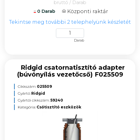
bruttó / Darab
Központi raktár
0 Darab
Tekintse meg további 2 telephelyünk készletét
Darab
Ridgid csatornatisztító adapter
(búvónyílás vezetőcső) F025509
Cikkszám:
025509
Gyártó:
Ridgid
Gyártói cikkszám:
59240
Kategória:
Csőtisztító eszközök