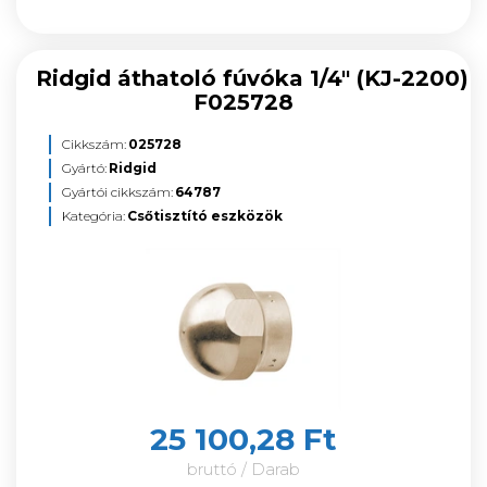
Ridgid áthatoló fúvóka 1/4" (KJ-2200)
F025728
Cikkszám:
025728
Gyártó:
Ridgid
Gyártói cikkszám:
64787
Kategória:
Csőtisztító eszközök
25 100,28 Ft
bruttó / Darab