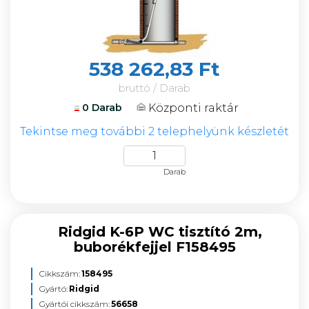
538 262,83 Ft
bruttó / Darab
Központi raktár
0 Darab
Tekintse meg további 2 telephelyünk készletét
Darab
Ridgid K-6P WC tisztító 2m,
buborékfejjel F158495
Cikkszám:
158495
Gyártó:
Ridgid
Gyártói cikkszám:
56658