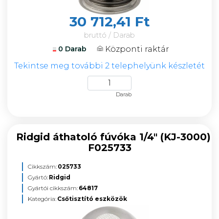
30 712,41 Ft
bruttó / Darab
Központi raktár
0 Darab
Tekintse meg további 2 telephelyünk készletét
Darab
Ridgid áthatoló fúvóka 1/4" (KJ-3000)
F025733
Cikkszám:
025733
Gyártó:
Ridgid
Gyártói cikkszám:
64817
Kategória:
Csőtisztító eszközök