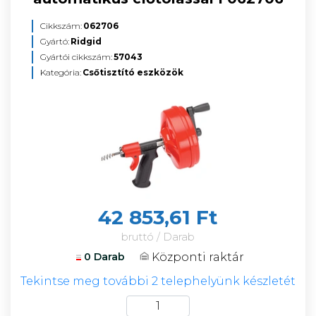
Cikkszám:
062706
Gyártó:
Ridgid
Gyártói cikkszám:
57043
Kategória:
Csőtisztító eszközök
42 853,61 Ft
bruttó / Darab
Központi raktár
0 Darab
Tekintse meg további 2 telephelyünk készletét