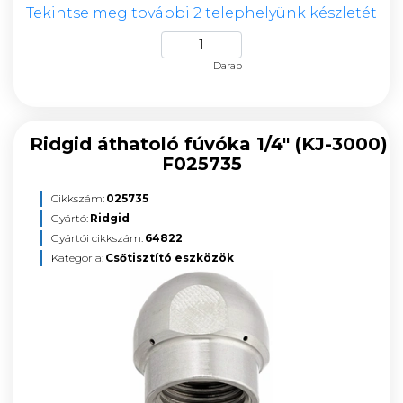
Tekintse meg további 2 telephelyünk készletét
Darab
Ridgid áthatoló fúvóka 1/4" (KJ-3000)
F025735
Cikkszám:
025735
Gyártó:
Ridgid
Gyártói cikkszám:
64822
Kategória:
Csőtisztító eszközök