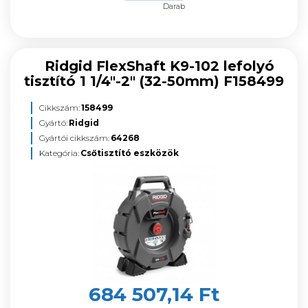
Darab
Ridgid FlexShaft K9-102 lefolyó
tisztító 1 1/4"-2" (32-50mm) F158499
Cikkszám:
158499
Gyártó:
Ridgid
Gyártói cikkszám:
64268
Kategória:
Csőtisztító eszközök
684 507,14 Ft