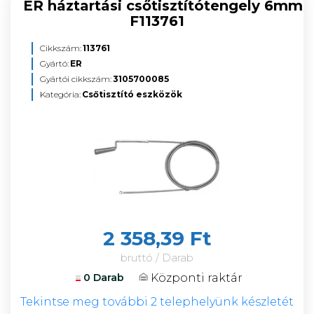
ER háztartási csőtisztítótengely 6mm
F113761
Cikkszám:
113761
Gyártó:
ER
Gyártói cikkszám:
3105700085
Kategória:
Csőtisztító eszközök
2 358,39 Ft
bruttó / Darab
Központi raktár
0 Darab
Tekintse meg további 2 telephelyünk készletét