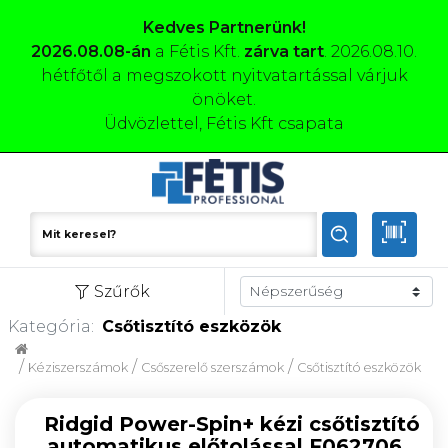
Kedves Partnerünk!
2026.08.08-án
a Fétis Kft.
zárva tart
. 2026.08.10.
hétfőtől a megszokott nyitvatartással várjuk
önöket.
Üdvözlettel, Fétis Kft csapata
Szűrők
Kategória:
Csőtisztító eszközök
/
/
/
Kéziszerszámok
Csőszerelő szerszámok
Csőtisztító eszközök
Ridgid Power-Spin+ kézi csőtisztító
automatikus előtolással F062706