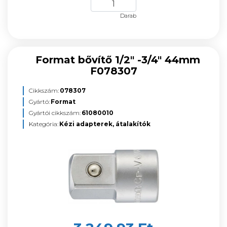
Darab
Format bővítő 1/2" -3/4" 44mm
F078307
Cikkszám:
078307
Gyártó:
Format
Gyártói cikkszám:
61080010
Kategória:
Kézi adapterek, átalakítók