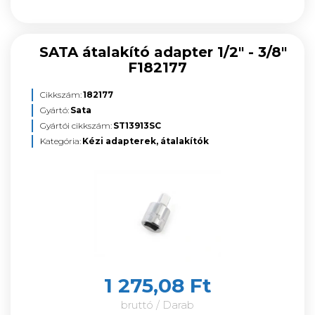
SATA átalakító adapter 1/2" - 3/8"
F182177
Cikkszám:
182177
Gyártó:
Sata
Gyártói cikkszám:
ST13913SC
Kategória:
Kézi adapterek, átalakítók
1 275,08 Ft
bruttó / Darab