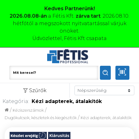
Kedves Partnerünk!
2026.08.08-án
a Fétis Kft.
zárva tart
. 2026.08.10.
hétfőtől a megszokott nyitvatartással várjuk
önöket.
Üdvözlettel, Fétis Kft csapata
Szűrők
Kategória:
Kézi adapterek, átalakítók
/
/
Kéziszerszámok
/
Dugókulcsok, készletek és kiegészítők
Kézi adapterek, átalakítók