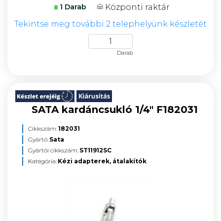
Központi raktár
1 Darab
Tekintse meg további 2 telephelyünk készletét
Darab
SATA kardáncsukló 1/4" F182031
Cikkszám:
182031
Gyártó:
Sata
Gyártói cikkszám:
ST11912SC
Kategória:
Kézi adapterek, átalakítók