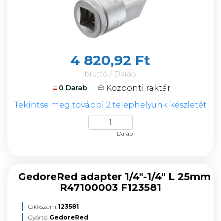
4 820,92 Ft
bruttó / Darab
Központi raktár
0 Darab
Tekintse meg további 2 telephelyünk készletét
Darab
GedoreRed adapter 1/4"-1/4" L 25mm
R47100003 F123581
Cikkszám:
123581
Gyártó:
GedoreRed