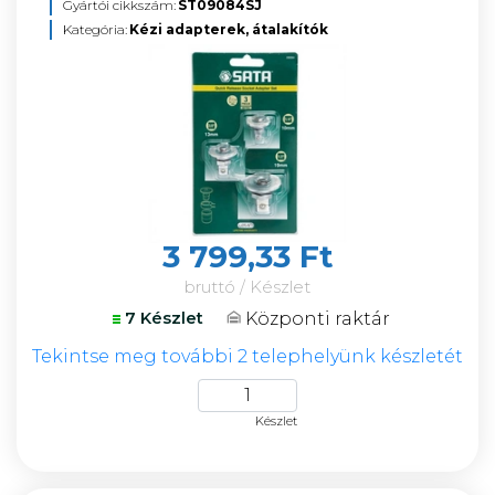
Gyártói cikkszám:
ST09084SJ
Kategória:
Kézi adapterek, átalakítók
3 799,33 Ft
bruttó / Készlet
Központi raktár
7 Készlet
Tekintse meg további 2 telephelyünk készletét
Készlet