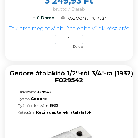
3 249,93 Ft
bruttó / Darab
Központi raktár
0 Darab
Tekintse meg további 2 telephelyünk készletét
Darab
Gedore átalakító 1/2"-ról 3/4"-ra (1932)
F029542
Cikkszám:
029542
Gyártó:
Gedore
Gyártói cikkszám:
1932
Kategória:
Kézi adapterek, átalakítók