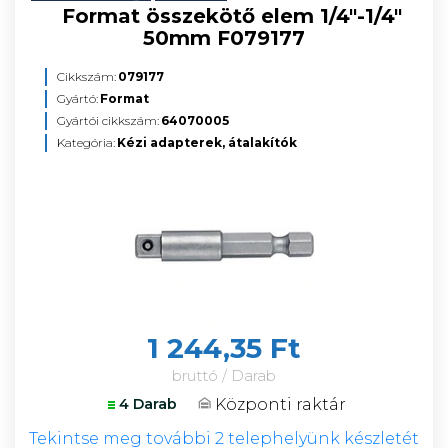
Format összekötő elem 1/4"-1/4"
50mm F079177
Cikkszám:
079177
Gyártó:
Format
Gyártói cikkszám:
64070005
Kategória:
Kézi adapterek, átalakítók
1 244,35 Ft
bruttó / Darab
Központi raktár
4 Darab
Tekintse meg további 2 telephelyünk készletét