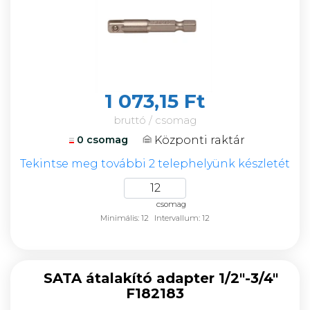
1 073,15 Ft
bruttó / csomag
Központi raktár
0 csomag
Tekintse meg további 2 telephelyünk készletét
csomag
Minimális: 12
Intervallum: 12
SATA átalakító adapter 1/2"-3/4"
F182183