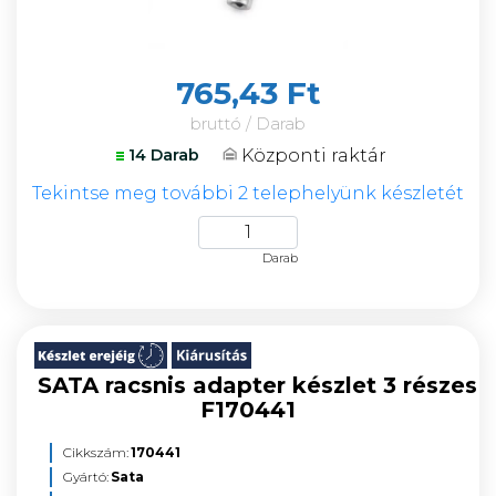
765,43 Ft
bruttó / Darab
Központi raktár
14 Darab
Tekintse meg további 2 telephelyünk készletét
Darab
SATA racsnis adapter készlet 3 részes
F170441
Cikkszám:
170441
Gyártó:
Sata