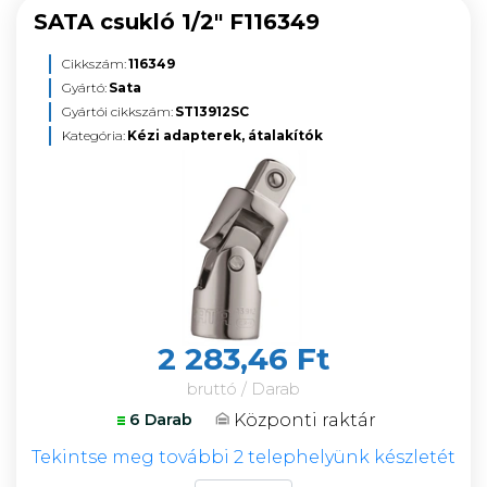
SATA csukló 1/2" F116349
Cikkszám:
116349
Gyártó:
Sata
Gyártói cikkszám:
ST13912SC
Kategória:
Kézi adapterek, átalakítók
2 283,46 Ft
bruttó / Darab
Központi raktár
6 Darab
Tekintse meg további 2 telephelyünk készletét