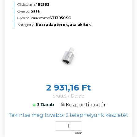
Cikkszám:
182183
Gyártó:
Sata
Gyártói cikkszám:
ST13950SC
Kategória:
Kézi adapterek, átalakítók
2 931,16 Ft
bruttó / Darab
Központi raktár
3 Darab
Tekintse meg további 2 telephelyünk készletét
Darab