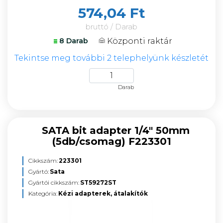
574,04 Ft
bruttó / Darab
Központi raktár
8 Darab
Tekintse meg további 2 telephelyünk készletét
Darab
SATA bit adapter 1/4" 50mm
(5db/csomag) F223301
Cikkszám:
223301
Gyártó:
Sata
Gyártói cikkszám:
ST59272ST
Kategória:
Kézi adapterek, átalakítók