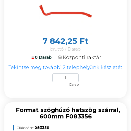
7 842,25 Ft
bruttó / Darab
Központi raktár
0 Darab
Tekintse meg további 2 telephelyünk készletét
Darab
Format szöghúzó hatszög szárral,
600mm F083356
Cikkszám:
083356