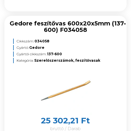
Gedore feszítővas 600x20x5mm (137-
600) F034058
Cikkszám:
034058
Gyártó:
Gedore
Gyártói cikkszám:
137-600
Kategória:
Szerelőszerszámok, feszítővasak
25 302,21 Ft
bruttó / Darab