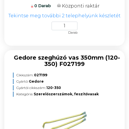
Központi raktár
0 Darab
Tekintse meg további 2 telephelyünk készletét
Darab
Gedore szeghúzó vas 350mm (120-
350) F027199
Cikkszám:
027199
Gyártó:
Gedore
Gyártói cikkszám:
120-350
Kategória:
Szerelőszerszámok, feszítővasak