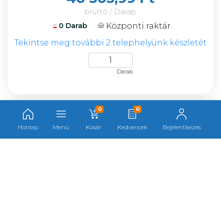
bruttó / Darab
Központi raktár
0 Darab
Tekintse meg további 2 telephelyünk készletét
Darab
0
0
Format feszítővas egyenes,1500mm
F010188
Honlap
Menü
Kosár
Kedvencek
Bejelentkezés
Cikkszám:
010188
Gyártó:
Format
Gyártói cikkszám:
97031500
Kategória:
Szerelőszerszámok, feszítővasak