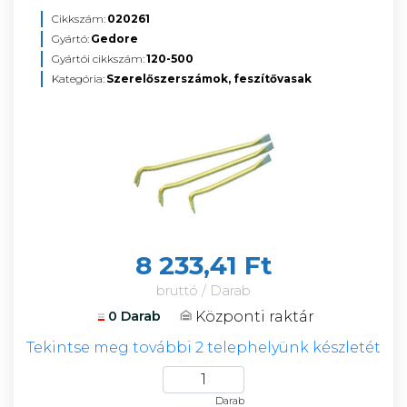
Cikkszám:
020261
Gyártó:
Gedore
Gyártói cikkszám:
120-500
Kategória:
Szerelőszerszámok, feszítővasak
8 233,41 Ft
bruttó / Darab
Központi raktár
0 Darab
Tekintse meg további 2 telephelyünk készletét
Darab