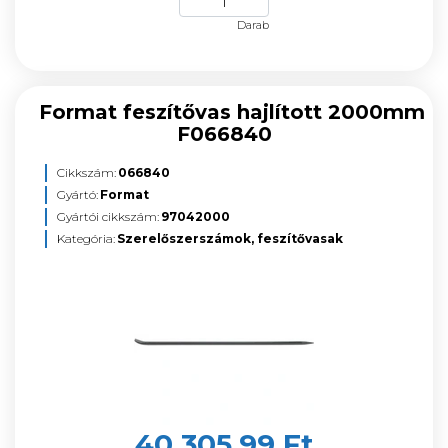
Darab
Format feszítővas hajlított 2000mm
F066840
Cikkszám:
066840
Gyártó:
Format
Gyártói cikkszám:
97042000
Kategória:
Szerelőszerszámok, feszítővasak
40 305,99 Ft