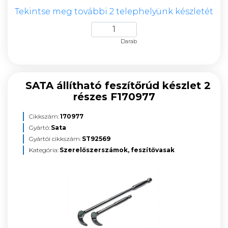
Tekintse meg további 2 telephelyünk készletét
Darab
SATA állítható feszítőrúd készlet 2
részes F170977
Cikkszám:
170977
Gyártó:
Sata
Gyártói cikkszám:
ST92569
Kategória:
Szerelőszerszámok, feszítővasak