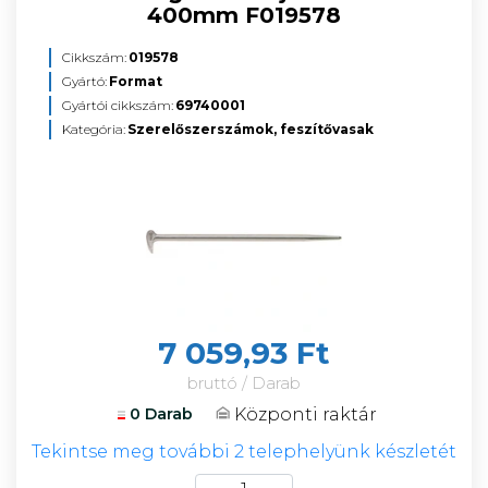
400mm F019578
Cikkszám:
019578
Gyártó:
Format
Gyártói cikkszám:
69740001
Kategória:
Szerelőszerszámok, feszítővasak
7 059,93 Ft
bruttó / Darab
Központi raktár
0 Darab
Tekintse meg további 2 telephelyünk készletét