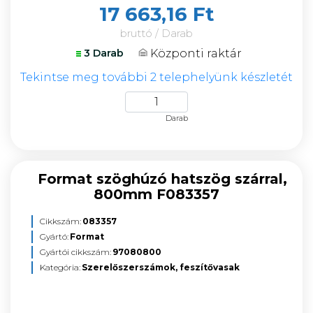
17 663,16 Ft
bruttó / Darab
Központi raktár
3 Darab
Tekintse meg további 2 telephelyünk készletét
Darab
Format szöghúzó hatszög szárral,
800mm F083357
Cikkszám:
083357
Gyártó:
Format
Gyártói cikkszám:
97080800
Kategória:
Szerelőszerszámok, feszítővasak