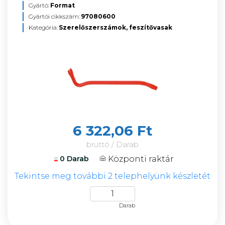
Gyártó:
Format
Gyártói cikkszám:
97080600
Kategória:
Szerelőszerszámok, feszítővasak
6 322,06 Ft
bruttó / Darab
Központi raktár
0 Darab
Tekintse meg további 2 telephelyünk készletét
Darab