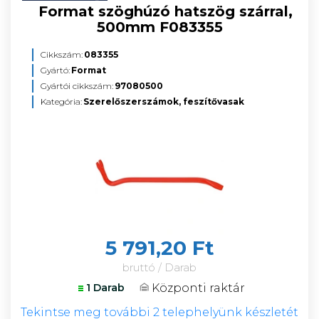
Format szöghúzó hatszög szárral,
500mm F083355
Cikkszám:
083355
Gyártó:
Format
Gyártói cikkszám:
97080500
Kategória:
Szerelőszerszámok, feszítővasak
5 791,20 Ft
bruttó / Darab
Központi raktár
1 Darab
Tekintse meg további 2 telephelyünk készletét