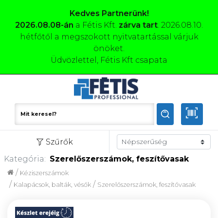
Kedves Partnerünk!
2026.08.08-án
a Fétis Kft.
zárva tart
. 2026.08.10.
hétfőtől a megszokott nyitvatartással várjuk
önöket.
Üdvözlettel, Fétis Kft csapata
Szűrők
Kategória:
Szerelőszerszámok, feszítővasak
/
Kéziszerszámok
/
/
Kalapácsok, balták, vésők
Szerelőszerszámok, feszítővasak