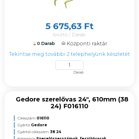
5 675,63 Ft
bruttó / Darab
Központi raktár
0 Darab
Tekintse meg további 2 telephelyünk készletét
Darab
Gedore szerelővas 24", 610mm (38
24) F016110
Cikkszám:
016110
Gyártó:
Gedore
Gyártói cikkszám:
38 24
Kategória:
Szerelőszerszámok, feszítővasak