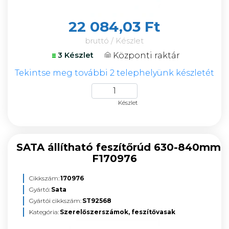
22 084,03 Ft
bruttó / Készlet
Központi raktár
3 Készlet
Tekintse meg további 2 telephelyünk készletét
Készlet
SATA állítható feszítőrúd 630-840mm
F170976
Cikkszám:
170976
Gyártó:
Sata
Gyártói cikkszám:
ST92568
Kategória:
Szerelőszerszámok, feszítővasak