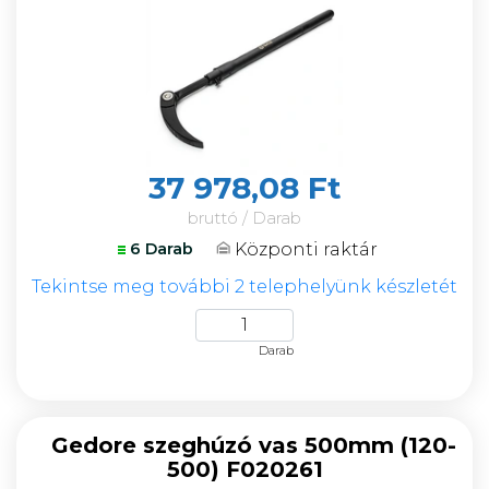
37 978,08 Ft
bruttó / Darab
Központi raktár
6 Darab
Tekintse meg további 2 telephelyünk készletét
Darab
Gedore szeghúzó vas 500mm (120-
500) F020261