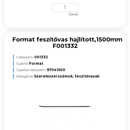
Darab
Format feszítővas hajlított,1500mm
F001332
Cikkszám:
001332
Gyártó:
Format
Gyártói cikkszám:
97041500
Kategória:
Szerelőszerszámok, feszítővasak