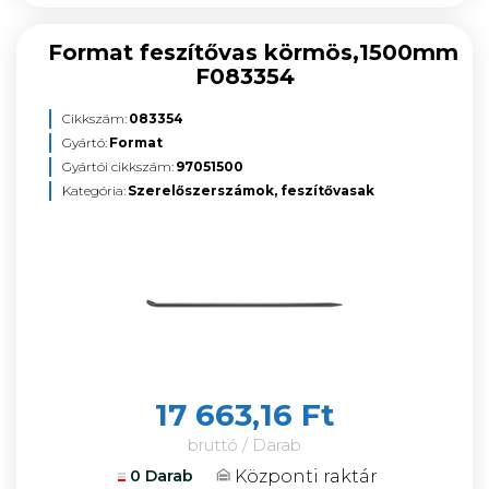
Format feszítővas körmös,1500mm
F083354
Cikkszám:
083354
Gyártó:
Format
Gyártói cikkszám:
97051500
Kategória:
Szerelőszerszámok, feszítővasak
17 663,16 Ft
bruttó / Darab
Központi raktár
0 Darab