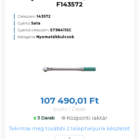
F143572
Cikkszám:
143572
Gyártó:
Sata
Gyártói cikkszám:
ST96411SC
Kategória:
Nyomatékkulcsok
107 490,01 Ft
bruttó / Darab
Központi raktár
3 Darab
Tekintse meg további 2 telephelyünk készletét