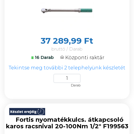
37 289,99 Ft
bruttó / Darab
Központi raktár
16 Darab
Tekintse meg további 2 telephelyünk készletét
Darab
Fortis nyomatékkulcs. átkapcsoló
karos racsnival 20-100Nm 1/2" F199563