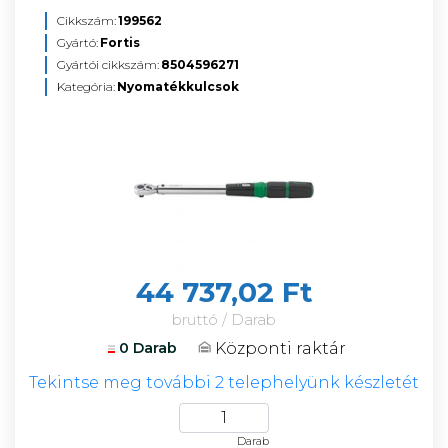
Cikkszám:
199562
Gyártó:
Fortis
Gyártói cikkszám:
8504596271
Kategória:
Nyomatékkulcsok
44 737,02 Ft
bruttó / Darab
Központi raktár
0 Darab
Tekintse meg további 2 telephelyünk készletét
Darab