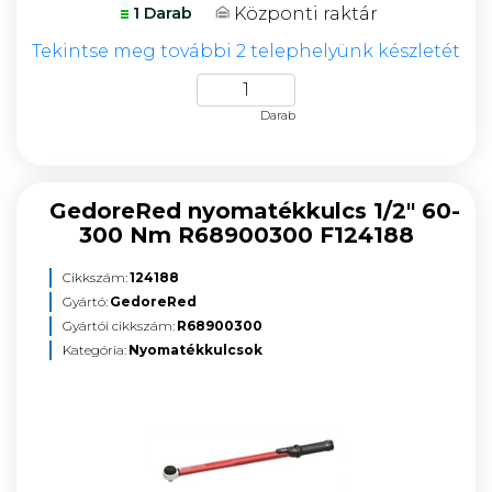
Központi raktár
1 Darab
Tekintse meg további 2 telephelyünk készletét
Darab
GedoreRed nyomatékkulcs 1/2" 60-
300 Nm R68900300 F124188
Cikkszám:
124188
Gyártó:
GedoreRed
Gyártói cikkszám:
R68900300
Kategória:
Nyomatékkulcsok