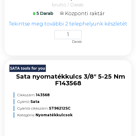
bruttó / Darab
Központi raktár
5 Darab
Tekintse meg további 2 telephelyünk készletét
Darab
Sata nyomatékkulcs 3/8" 5-25 Nm
F143568
Cikkszám:
143568
Gyártó:
Sata
Gyártói cikkszám:
ST96212SC
Kategória:
Nyomatékkulcsok