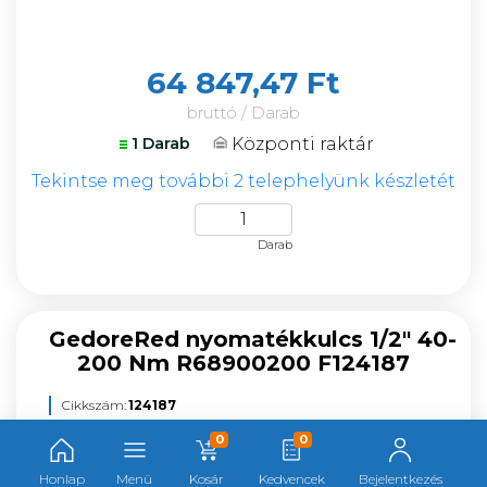
64 847,47 Ft
bruttó / Darab
Központi raktár
1 Darab
Tekintse meg további 2 telephelyünk készletét
Darab
GedoreRed nyomatékkulcs 1/2" 40-
200 Nm R68900200 F124187
Cikkszám:
124187
Gyártó:
GedoreRed
0
0
Gyártói cikkszám:
R68900200
Kategória:
Nyomatékkulcsok
Honlap
Menü
Kosár
Kedvencek
Bejelentkezés