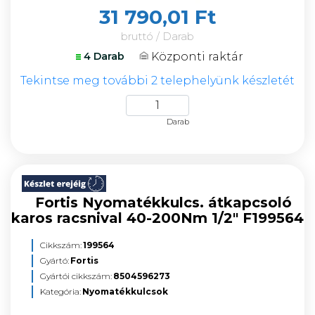
31 790,01 Ft
bruttó / Darab
Központi raktár
4 Darab
Tekintse meg további 2 telephelyünk készletét
Darab
Fortis Nyomatékkulcs. átkapcsoló
karos racsnival 40-200Nm 1/2" F199564
Cikkszám:
199564
Gyártó:
Fortis
Gyártói cikkszám:
8504596273
Kategória:
Nyomatékkulcsok