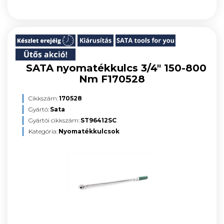
SATA nyomatékkulcs 3/4" 150-800
Nm F170528
Cikkszám:
170528
Gyártó:
Sata
Gyártói cikkszám:
ST96412SC
Kategória:
Nyomatékkulcsok