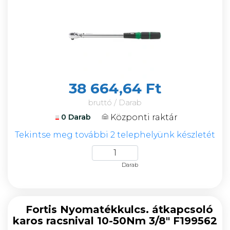
38 664,64 Ft
bruttó / Darab
Központi raktár
0 Darab
Tekintse meg további 2 telephelyünk készletét
Darab
Fortis Nyomatékkulcs. átkapcsoló
karos racsnival 10-50Nm 3/8" F199562