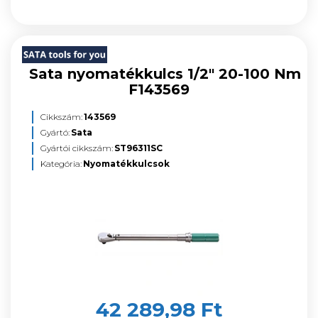
Sata nyomatékkulcs 1/2" 20-100 Nm
F143569
Cikkszám:
143569
Gyártó:
Sata
Gyártói cikkszám:
ST96311SC
Kategória:
Nyomatékkulcsok
42 289,98 Ft