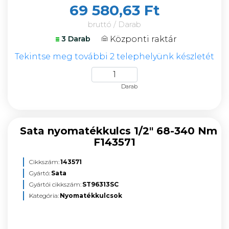
69 580,63 Ft
bruttó / Darab
Központi raktár
3 Darab
Tekintse meg további 2 telephelyünk készletét
Darab
Sata nyomatékkulcs 1/2" 68-340 Nm
F143571
Cikkszám:
143571
Gyártó:
Sata
Gyártói cikkszám:
ST96313SC
Kategória:
Nyomatékkulcsok