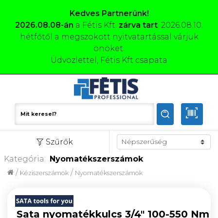
Kedves Partnerünk!
2026.08.08-án
a Fétis Kft.
zárva tart
. 2026.08.10.
hétfőtől a megszokott nyitvatartással várjuk
önöket.
Üdvözlettel, Fétis Kft csapata
Szűrők
Kategória:
Nyomatékszerszámok
/
/
Kéziszerszámok
Nyomatékszerszámok
Sata nyomatékkulcs 3/4" 100-550 Nm