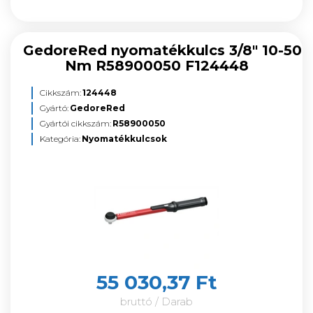
GedoreRed nyomatékkulcs 3/8" 10-50
Nm R58900050 F124448
Cikkszám:
124448
Gyártó:
GedoreRed
Gyártói cikkszám:
R58900050
Kategória:
Nyomatékkulcsok
55 030,37 Ft
bruttó / Darab