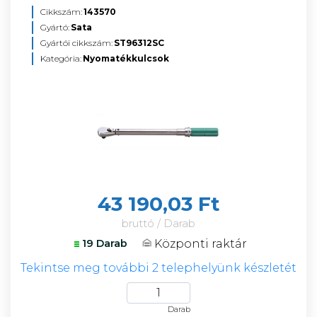
Cikkszám:
143570
Gyártó:
Sata
Gyártói cikkszám:
ST96312SC
Kategória:
Nyomatékkulcsok
43 190,03 Ft
bruttó / Darab
Központi raktár
19 Darab
Tekintse meg további 2 telephelyünk készletét
Darab