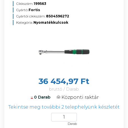
Cikkszám:
199563
Gyártó:
Fortis
Gyártói cikkszám:
8504596272
Kategória:
Nyomatékkulcsok
36 454,97 Ft
bruttó / Darab
Központi raktár
0 Darab
Tekintse meg további 2 telephelyünk készletét
Darab