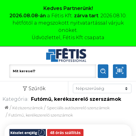
Kedves Partnerünk!
2026.08.08-án
a Fétis Kft.
zárva tart
. 2026.08.10.
hétfőtől a megszokott nyitvatartással várjuk
önöket.
Üdvözlettel, Fétis Kft csapata
Szűrők
Kategória:
Futómű, kerékszerelő szerszámok
/
/
Kéziszerszámok
Speciális autószerelő szerszámok
/
Futómű, kerékszerelő szerszámok