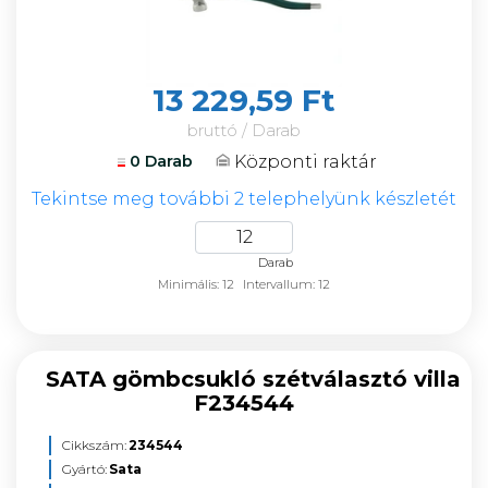
13 229,59 Ft
bruttó / Darab
Központi raktár
0 Darab
Tekintse meg további 2 telephelyünk készletét
Darab
Minimális: 12
Intervallum: 12
SATA gömbcsukló szétválasztó villa
F234544
Cikkszám:
234544
Gyártó:
Sata