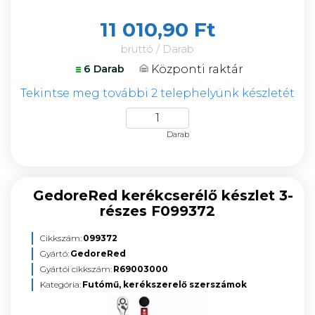
11 010,90 Ft
bruttó / Darab
Központi raktár
6 Darab
Tekintse meg további 2 telephelyünk készletét
Darab
GedoreRed kerékcserélő készlet 3-
részes F099372
Cikkszám:
099372
Gyártó:
GedoreRed
Gyártói cikkszám:
R69003000
Kategória:
Futómű, kerékszerelő szerszámok