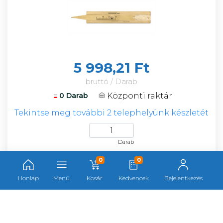
5 998,21 Ft
bruttó / Darab
Központi raktár
0 Darab
Tekintse meg további 2 telephelyünk készletét
Darab
0
0
Honlap
Menü
Kosár
Kedvencek
Bejelentkezés
GedoreRed keresztkulcs
17x19x21x11/16" R01700057 F124295
Cikkszám:
124295