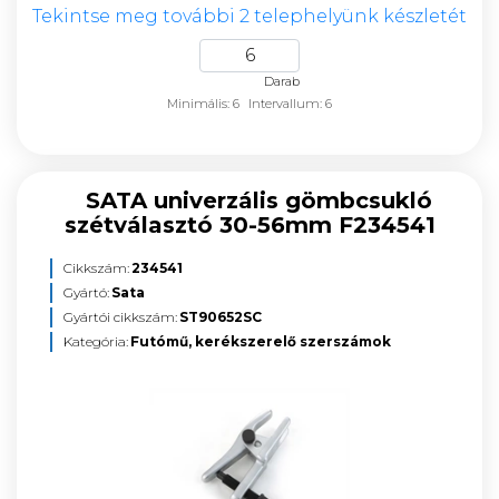
Tekintse meg további 2 telephelyünk készletét
Darab
Minimális: 6
Intervallum: 6
SATA univerzális gömbcsukló
szétválasztó 30-56mm F234541
Cikkszám:
234541
Gyártó:
Sata
Gyártói cikkszám:
ST90652SC
Kategória:
Futómű, kerékszerelő szerszámok