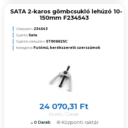
SATA 2-karos gömbcsukló lehúzó 10-
150mm F234543
Cikkszám:
234543
Gyártó:
Sata
Gyártói cikkszám:
ST90662SC
Kategória:
Futómű, kerékszerelő szerszámok
24 070,31 Ft
bruttó / Darab
Központi raktár
0 Darab