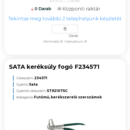
bruttó / Darab
Központi raktár
0 Darab
Tekintse meg további 2 telephelyünk készletét
Darab
Minimális: 8
Intervallum: 8
SATA keréksúly fogó F234571
Cikkszám:
234571
Gyártó:
Sata
Gyártói cikkszám:
ST92107SC
Kategória:
Futómű, kerékszerelő szerszámok