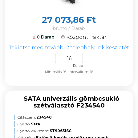
27 073,86 Ft
bruttó / Darab
Központi raktár
0 Darab
Tekintse meg további 2 telephelyünk készletét
Darab
Minimális: 16
Intervallum: 16
SATA univerzális gömbcsukló
szétválasztó F234540
Cikkszám:
234540
Gyártó:
Sata
Gyártói cikkszám:
ST90651SC
Kategória:
Futómű, kerékszerelő szerszámok