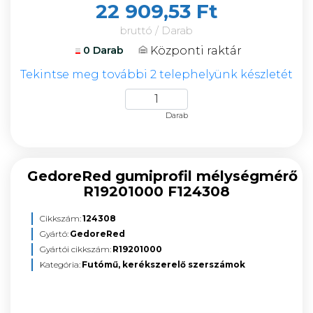
22 909,53 Ft
bruttó / Darab
Központi raktár
0 Darab
Tekintse meg további 2 telephelyünk készletét
Darab
GedoreRed gumiprofil mélységmérő
R19201000 F124308
Cikkszám:
124308
Gyártó:
GedoreRed
Gyártói cikkszám:
R19201000
Kategória:
Futómű, kerékszerelő szerszámok