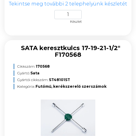
Tekintse meg további 2 telephelyünk készletét
Készlet
SATA keresztkulcs 17-19-21-1/2"
F170568
Cikkszám:
170568
Gyártó:
Sata
Gyártói cikkszám:
ST48101ST
Kategória:
Futómű, kerékszerelő szerszámok