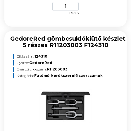
Darab
GedoreRed gömbcsuklókiütő készlet
5 részes R11203003 F124310
Cikkszám:
124310
Gyártó:
GedoreRed
Gyártói cikkszám:
R11203003
Kategória:
Futómű, kerékszerelő szerszámok