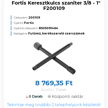
Fortis Keresztkulcs szaniter 3/8 - 1"
F200109
Cikkszám:
200109
Gyártó:
Fortis
Gyártói cikkszám:
8505091464
Kategória:
Futómű, kerékszerelő szerszámok
8 769,35 Ft
bruttó / Darab
Központi raktár
0 Darab
Tekintse meg további 2 telephelyünk készletét