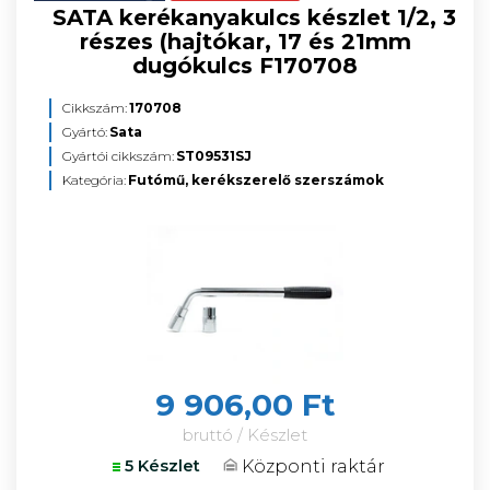
SATA kerékanyakulcs készlet 1/2, 3
részes (hajtókar, 17 és 21mm
dugókulcs F170708
Cikkszám:
170708
Gyártó:
Sata
Gyártói cikkszám:
ST09531SJ
Kategória:
Futómű, kerékszerelő szerszámok
9 906,00 Ft
bruttó / Készlet
Központi raktár
5 Készlet