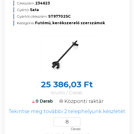
Cikkszám:
234623
Gyártó:
Sata
Gyártói cikkszám:
ST97702SC
Kategória:
Futómű, kerékszerelő szerszámok
25 386,03 Ft
bruttó / Darab
Központi raktár
0 Darab
Tekintse meg további 2 telephelyünk készletét
Darab