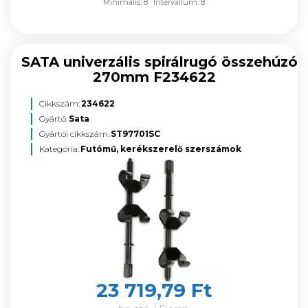
Minimális: 8
Intervallum: 8
SATA univerzális spirálrugó összehúzó
270mm F234622
Cikkszám:
234622
Gyártó:
Sata
Gyártói cikkszám:
ST97701SC
Kategória:
Futómű, kerékszerelő szerszámok
23 719,79 Ft