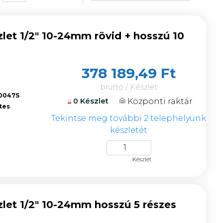
let 1/2" 10-24mm rövid + hosszú 10
378 189,49 Ft
bruttó / Készlet
0047S
Központi raktár
0 Készlet
tes
Tekintse meg további 2 telephelyünk
készletét
Készlet
let 1/2" 10-24mm hosszú 5 részes