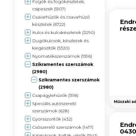
Fogók és fogókészletek,
csipeszek (5107)
Csavarhúzók és csavarhúzó
Endr
készletek (6722)
rész
Kulcs és kulcskészletek (3290)
Dugókulcsok, készletek és
kiegészítők (5320)
Nyomatékszerszámok (1596)
Szikramentes szerszámok
(2980)
Szikramentes szerszámok
(2980)
Csapágylehúzók (598)
Műszaki a
Speciális autószerelő
szerszámok (628)
Gyorsszorítók (432)
Endr
Csőszerelő szerszámok (1417)
0430
Kalapácsok, balták, vésők (1941)