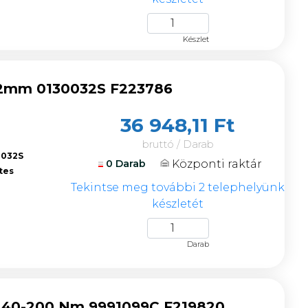
Készlet
s 32mm 0130032S F223786
36 948,11 Ft
bruttó / Darab
0032S
Központi raktár
0 Darab
tes
Tekintse meg további 2 telephelyünk
készletét
Darab
2" 40-200 Nm 9991099C F219820