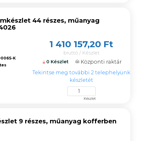
ámkészlet 44 részes, műanyag
34026
1 410 157,20 Ft
bruttó / Készlet
0006S-K
Központi raktár
0 Készlet
tes
Tekintse meg további 2 telephelyünk
készletét
Készlet
szlet 9 részes, műanyag kofferben