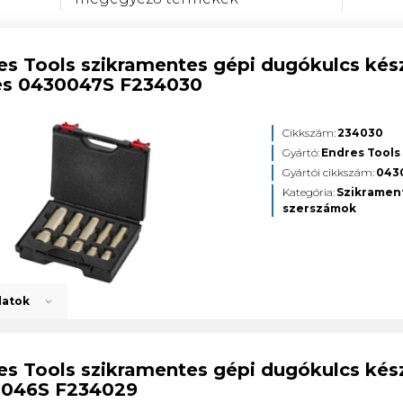
es Tools szikramentes gépi dugókulcs kész
es 0430047S F234030
Cikkszám:
234030
Gyártó:
Endres Tools
Gyártói cikkszám:
043
Kategória:
Szikramen
szerszámok
datok
es Tools szikramentes gépi dugókulcs kész
046S F234029