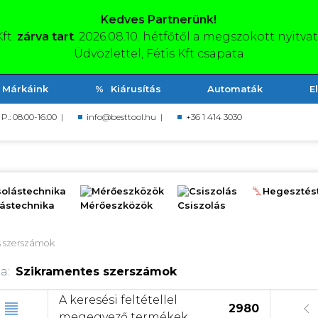
Kedves Partnerünk!
Kft.
zárva tart
. 2026.08.10. hétfőtől a megszokott nyitva
Üdvözlettel, Fétis Kft csapata
Márkáink
Kiárusítás
Automaták
E
, P.: 08:00-16:00 |
info@besttool.hu
|
+36 1 414 3030
olástechnika
Mérőeszközök
Csiszolás
Hegesztés
 szerszámok
a:
Szikramentes szerszámok
A keresési feltétellel
2980
megegyező termékek