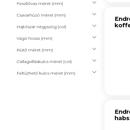
Feszítővas méret (mm)
Csavarhúzó méret (mm)
Endr
koff
Hajtószár négyszög (col)
Vágó hossz (mm)
Kiütő méret (mm)
Csillagvilláskulcs méret (col)
Feltűzhető kulcs méret (mm)
Endr
habs