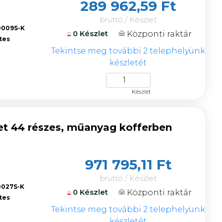
289 962,59 Ft
bruttó / Készlet
0009S-K
Központi raktár
0 Készlet
tes
Tekintse meg további 2 telephelyünk
készletét
Készlet
et 44 részes, műanyag kofferben
971 795,11 Ft
bruttó / Készlet
0027S-K
Központi raktár
0 Készlet
tes
Tekintse meg további 2 telephelyünk
készletét