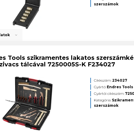
szerszámok
datok
es Tools szikramentes lakatos szerszámké
zivacs tálcával 7250005S-K F234027
Cikkszám:
234027
Gyártó:
Endres Tools
Gyártói cikkszám:
725
Kategória:
Szikramen
szerszámok