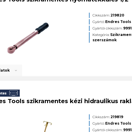
Cikkszám:
219820
Gyártó:
Endres Tools
Gyártói cikkszám:
999
Kategória:
Szikramen
szerszámok
datok
es Tools szikramentes kézi hidraulikus ra
Cikkszám:
219819
Gyártó:
Endres Tools
Gyártói cikkszám:
999