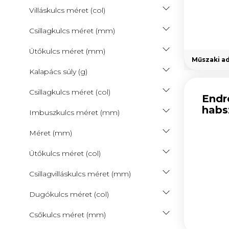
Használt/értékcsökkentett
Villáskulcs méret (col)
termékek (14)
Csillagkulcs méret (mm)
Ütőkulcs méret (mm)
Műszaki a
Kalapács súly (g)
Csillagkulcs méret (col)
Endr
habs
Imbuszkulcs méret (mm)
Méret (mm)
Ütőkulcs méret (col)
Csillagvilláskulcs méret (mm)
Dugókulcs méret (col)
Csőkulcs méret (mm)