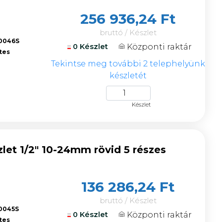
256 936,24 Ft
bruttó / Készlet
0046S
Központi raktár
0 Készlet
tes
Tekintse meg további 2 telephelyünk
készletét
Készlet
let 1/2" 10-24mm rövid 5 részes
136 286,24 Ft
bruttó / Készlet
0045S
Központi raktár
0 Készlet
tes