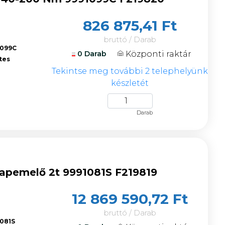
826 875,41 Ft
bruttó / Darab
1099C
Központi raktár
0 Darab
tes
Tekintse meg további 2 telephelyünk
készletét
Darab
klapemelő 2t 9991081S F219819
12 869 590,72 Ft
bruttó / Darab
1081S