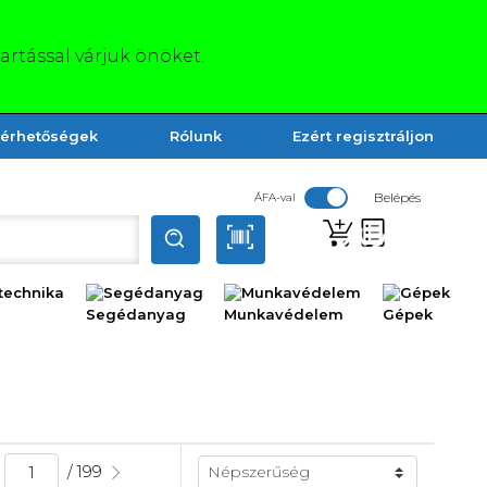
tartással várjuk önöket.
lérhetőségek
Rólunk
Ezért regisztráljon
Belépés
ÁFA-val
technika
Segédanyag
Munkavédelem
Gépek
/ 199