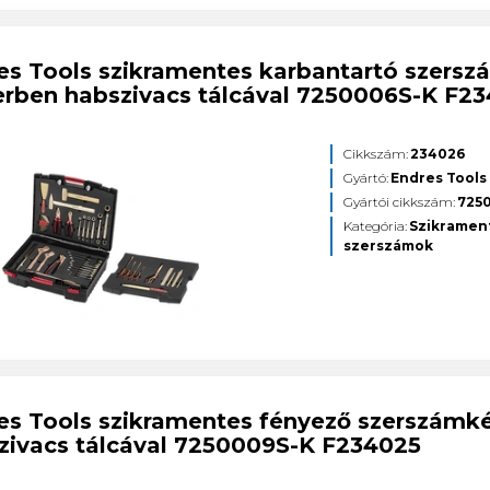
es Tools szikramentes karbantartó szersz
erben habszivacs tálcával 7250006S-K F2
Cikkszám:
234026
Gyártó:
Endres Tools
Gyártói cikkszám:
725
Kategória:
Szikramen
szerszámok
es Tools szikramentes fényező szerszámké
zivacs tálcával 7250009S-K F234025