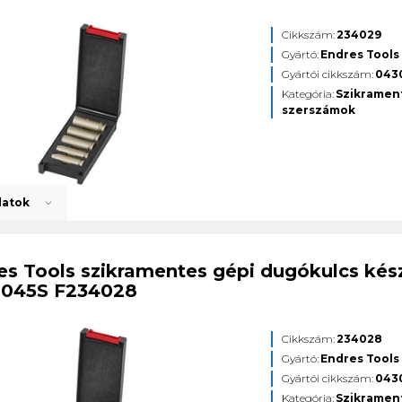
Cikkszám:
234029
Gyártó:
Endres Tools
Gyártói cikkszám:
043
Kategória:
Szikramen
szerszámok
datok
es Tools szikramentes gépi dugókulcs kész
045S F234028
Cikkszám:
234028
Gyártó:
Endres Tools
Gyártói cikkszám:
043
Kategória:
Szikramen