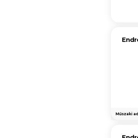
Endr
Műszaki a
Endr