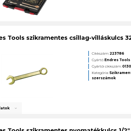
es Tools szikramentes csillag-villáskulc
Cikkszám:
223786
Gyártó:
Endres Tools
Gyártói cikkszám:
013
Kategória:
Szikramen
szerszámok
datok
es Tools szikramentes nyomatékkulcs 1/