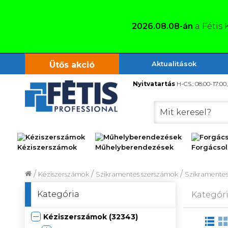
2026.08.08-án
a Fétis 
Aktualitások
Ütős akció
Nyitvatartás
H-CS.: 08:00-17:00
Kéziszerszámok
Műhelyberendezések
Forgács
/
/
/
Kéziszerszámok
Szikramentes szerszámok
Szikramentes
Kategória
Kategóri
Kéziszerszámok (32343)