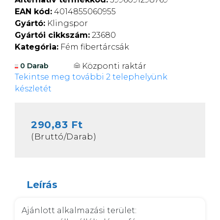
EAN kód:
4014855060955
Gyártó:
Klingspor
Gyártói cikkszám:
23680
Kategória:
Fém fibertárcsák
Központi raktár
0 Darab
Tekintse meg további 2 telephelyünk
készletét
290,83 Ft
(Bruttó/Darab)
Leírás
Ajánlott alkalmazási terület: 