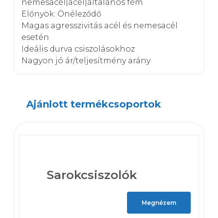
nemesacél|acél|általános fém

Előnyök: Önéleződő

Magas agresszivitás acél és nemesacél 
esetén

Ideális durva csiszolásokhoz

Nagyon jó ár/teljesítmény arány
Ajánlott termékcsoportok
Sarokcsiszolók
Megnézem