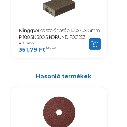
Klingspor csiszolóhasáb 100x70x25mm
P 180 SK 500 S KORUND F001293
0 Darab
bruttó
351,79 Ft
Hasonló termékek