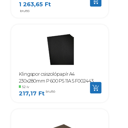
1 263,65 Ft
bruttó
Klingspor csiszolópapír A4
230x280mm P 600 PS 11A S F002443
52 ív
bruttó
217,17 Ft