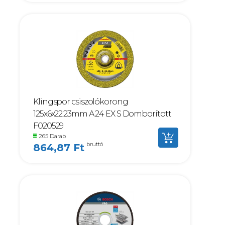
Klingspor csiszolókorong
125x6x22.23mm A 24 EX S Domborított
F020529
265 Darab
bruttó
864,87 Ft