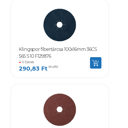
Klingspor fíbertárcsa 100x16mm 36CS
565 S 10 F129876
0 Darab
bruttó
290,83 Ft