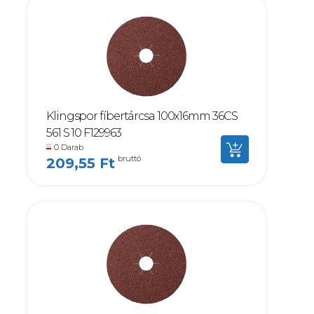
Klingspor fíbertárcsa 100x16mm 36CS
561 S 10 F129963
0 Darab
bruttó
209,55 Ft