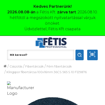
Kedves Partnerünk!
2026.08.08-án
a Fétis Kft.
zárva tart
. 2026.08.10.
hétfőtől a megszokott nyitvatartással várjuk
önöket.
Üdvözlettel, Fétis Kft csapata
/
/
/
Csiszolás
Fibertárcsák
Fém fibertárcsák
/
Klingspor fíbertárcsa 100x16mm 36CS 565 S 10 F129876