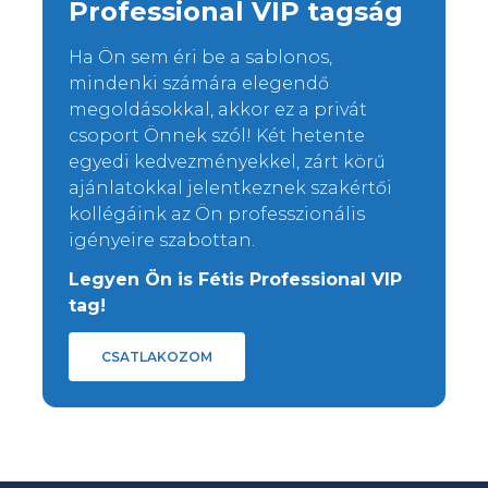
Professional VIP tagság
Ha Ön sem éri be a sablonos,
mindenki számára elegendő
megoldásokkal, akkor ez a privát
csoport Önnek szól! Két hetente
egyedi kedvezményekkel, zárt körű
ajánlatokkal jelentkeznek szakértői
kollégáink az Ön professzionális
igényeire szabottan.
Legyen Ön is Fétis Professional VIP
tag!
CSATLAKOZOM