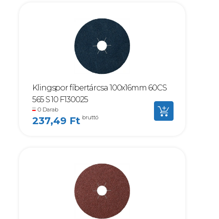
Klingspor fíbertárcsa 100x16mm 60CS
565 S 10 F130025
0 Darab
bruttó
237,49 Ft