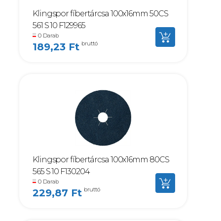
Klingspor fíbertárcsa 100x16mm 50CS
561 S 10 F129965
0 Darab
bruttó
189,23 Ft
Klingspor fíbertárcsa 100x16mm 80CS
565 S 10 F130204
0 Darab
bruttó
229,87 Ft