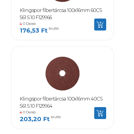
Klingspor fíbertárcsa 100x16mm 60CS
561 S 10 F129966
0 Darab
bruttó
176,53 Ft
Klingspor fíbertárcsa 100x16mm 40CS
561 S 10 F129964
0 Darab
bruttó
203,20 Ft