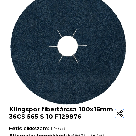
Klingspor fíbertárcsa 100x16mm
36CS 565 S 10 F129876
Fétis cikkszám:
129876
Alternatív termékkód:
5996091298769