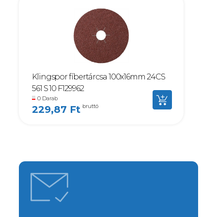
Klingspor fíbertárcsa 100x16mm 24CS
561 S 10 F129962
0 Darab
bruttó
229,87 Ft