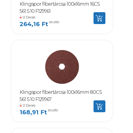
Klingspor fíbertárcsa 100x16mm 16CS
561 S 10 F129961
0 Darab
bruttó
264,16 Ft
Klingspor fíbertárcsa 100x16mm 80CS
561 S 10 F129967
0 Darab
bruttó
168,91 Ft