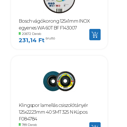
Bosch vágókorong 125x1mm INOX
egyenes WA 60T BF F143007
20672 Darab
bruttó
231,14 Ft
Klingspor lamellás csiszolótányér
125x22.23mm 40 SMT 325 N Kúpos
F084784
789 Darab