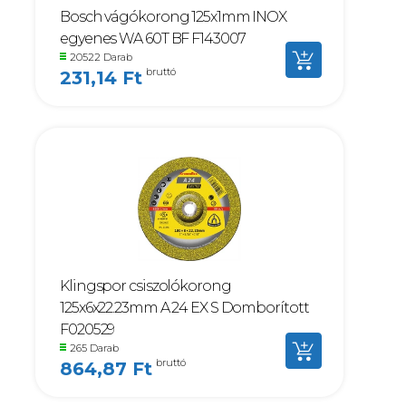
Bosch vágókorong 125x1mm INOX
egyenes WA 60T BF F143007
20522 Darab
bruttó
231,14 Ft
Klingspor csiszolókorong
125x6x22.23mm A 24 EX S Domborított
F020529
265 Darab
bruttó
864,87 Ft