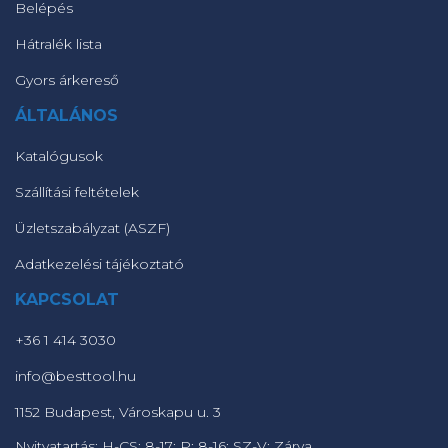
Belépés
Hátralék lista
Gyors árkereső
ÁLTALÁNOS
Katalógusok
Szállítási feltételek
Üzletszabályzat (ASZF)
Adatkezelési tájékoztató
KAPCSOLAT
+36 1 414 3030
info@besttool.hu
1152 Budapest, Városkapu u. 3
Nyitvatartás: H-CS: 8-17; P: 8-16; SZ-V: Zárva