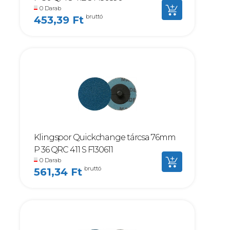
0 Darab
bruttó
453,39 Ft
Klingspor Quickchange tárcsa 76mm
P 36 QRC 411 S F130611
0 Darab
bruttó
561,34 Ft