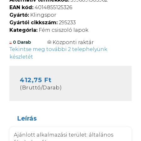
EAN kód:
4014855125326
Gyártó:
Klingspor
Gyártói cikkszám:
295233
Kategória:
Fém csiszoló lapok
Központi raktár
0 Darab
Tekintse meg további 2 telephelyünk
készletét
412,75 Ft
(Bruttó/Darab)
Leírás
Ajánlott alkalmazási terület: általános 