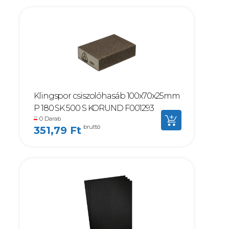
Klingspor csiszolóhasáb 100x70x25mm
P 180 SK 500 S KORUND F001293
0 Darab
bruttó
351,79 Ft