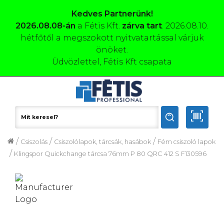
Kedves Partnerünk!
2026.08.08-án
a Fétis Kft.
zárva tart
. 2026.08.10.
hétfőtől a megszokott nyitvatartással várjuk
önöket.
Üdvözlettel, Fétis Kft csapata
/
/
/
Csiszolás
Csiszolólapok, tárcsák, hasábok
Fém csiszoló lapok
/
Klingspor Quickchange tárcsa 76mm P 80 QRC 412 S F130596