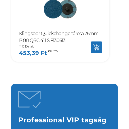
Klingspor Quickchange tárcsa 76mm
P 80 QRC 411 S F130613
0 Darab
bruttó
453,39 Ft
Professional VIP tagság