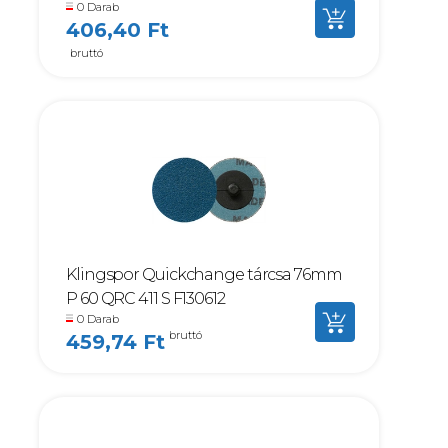
0 Darab
406,40 Ft
bruttó
Klingspor Quickchange tárcsa 76mm
P 60 QRC 411 S F130612
0 Darab
bruttó
459,74 Ft