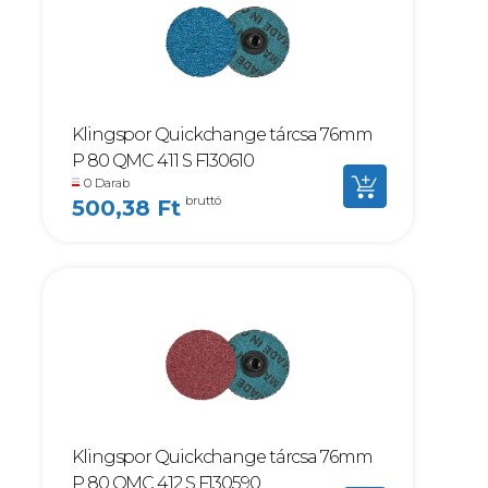
Klingspor Quickchange tárcsa 76mm
P 80 QMC 411 S F130610
0 Darab
bruttó
500,38 Ft
Klingspor Quickchange tárcsa 76mm
P 80 QMC 412 S F130590