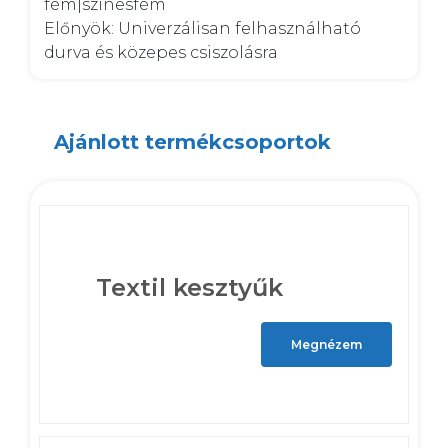
fém|színesfém

Előnyök: Univerzálisan felhasználható 
durva és közepes csiszolásra
Ajánlott termékcsoportok
Textil kesztyűk
Megnézem