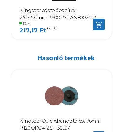
Klingspor csiszolópapír A4
230x280mm P 600 PS 11A S F002443
52 ív
bruttó
217,17 Ft
Hasonló termékek
Klingspor Quickchange tárcsa 76mm
P 120 QRC 412 S F130597