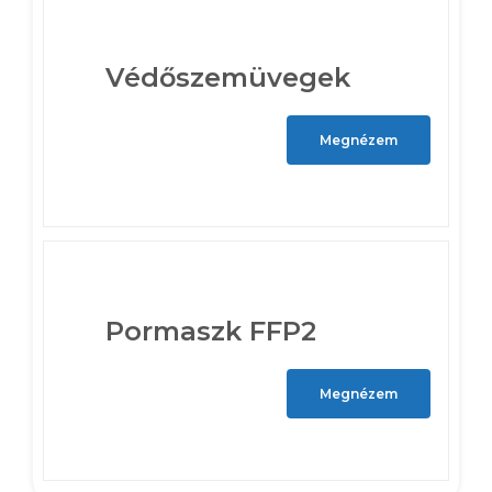
Védőszemüvegek
Megnézem
Pormaszk FFP2
Megnézem