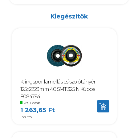
Kiegészítők
Klingspor lamellás csiszolótányér
125x22.23mm 40 SMT 325 N Kúpos
F084784
789 Darab
1 263,65 Ft
bruttó