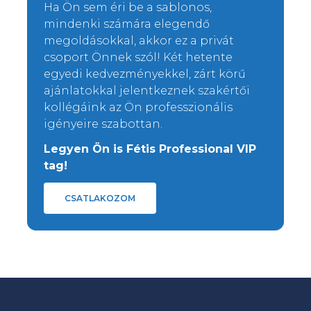
Ha Ön sem éri be a sablonos,
mindenki számára elegendő
megoldásokkal, akkor ez a privát
csoport Önnek szól! Két hetente
egyedi kedvezményekkel, zárt körű
ajánlatokkal jelentkeznek szakértői
kollégáink az Ön professzionális
igényeire szabottan.
Legyen Ön is Fétis Professional VIP
tag!
CSATLAKOZOM