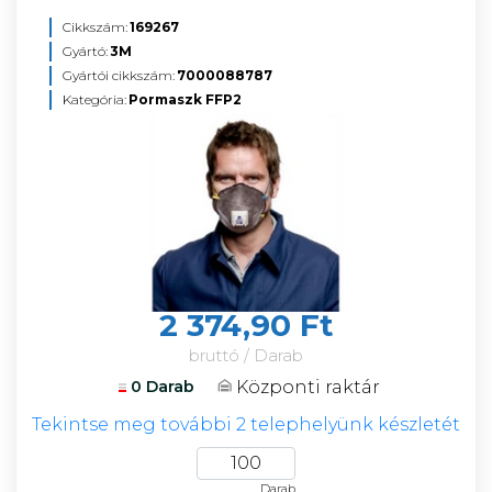
Cikkszám:
169267
Gyártó:
3M
Gyártói cikkszám:
7000088787
Kategória:
Pormaszk FFP2
2 374,90 Ft
bruttó / Darab
Központi raktár
0 Darab
Tekintse meg további 2 telephelyünk készletét
Darab