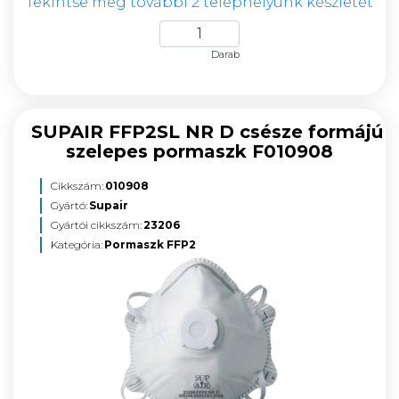
Tekintse meg további 2 telephelyünk készletét
Darab
SUPAIR FFP2SL NR D csésze formájú
szelepes pormaszk F010908
Cikkszám:
010908
Gyártó:
Supair
Gyártói cikkszám:
23206
Kategória:
Pormaszk FFP2