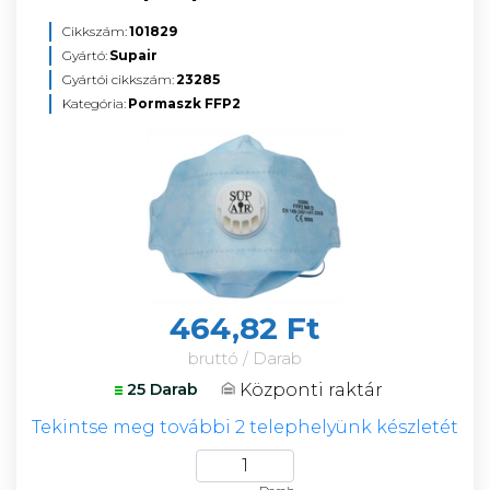
Cikkszám:
101829
Gyártó:
Supair
Gyártói cikkszám:
23285
Kategória:
Pormaszk FFP2
464,82 Ft
bruttó / Darab
Központi raktár
25 Darab
Tekintse meg további 2 telephelyünk készletét