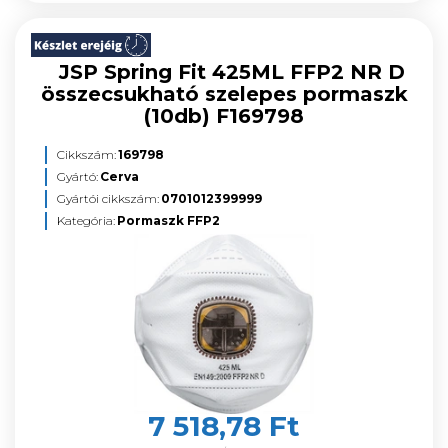
JSP Spring Fit 425ML FFP2 NR D
összecsukható szelepes pormaszk
(10db) F169798
Cikkszám:
169798
Gyártó:
Cerva
Gyártói cikkszám:
0701012399999
Kategória:
Pormaszk FFP2
7 518,78 Ft