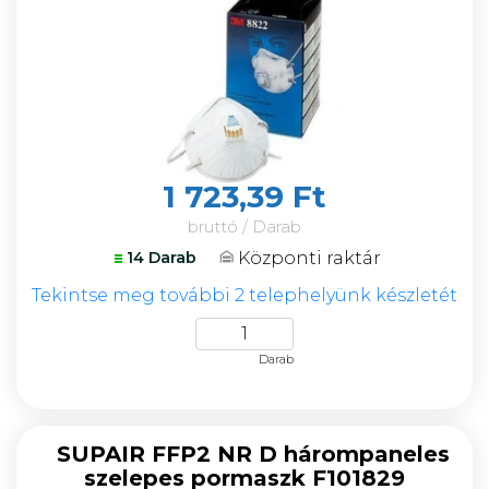
1 723,39 Ft
bruttó / Darab
Központi raktár
14 Darab
Tekintse meg további 2 telephelyünk készletét
Darab
SUPAIR FFP2 NR D hárompaneles
szelepes pormaszk F101829