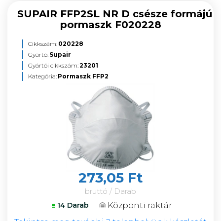
SUPAIR FFP2SL NR D csésze formájú
pormaszk F020228
Cikkszám:
020228
Gyártó:
Supair
Gyártói cikkszám:
23201
Kategória:
Pormaszk FFP2
273,05 Ft
bruttó / Darab
Központi raktár
14 Darab