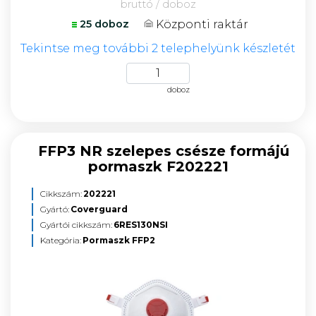
bruttó / doboz
Központi raktár
25 doboz
Tekintse meg további 2 telephelyünk készletét
doboz
FFP3 NR szelepes csésze formájú
pormaszk F202221
Cikkszám:
202221
Gyártó:
Coverguard
Gyártói cikkszám:
6RES130NSI
Kategória:
Pormaszk FFP2