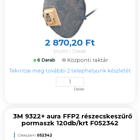
2 870,20 Ft
bruttó / Darab
Központi raktár
6 Darab
Tekintse meg további 2 telephelyünk készletét
Darab
3M 9322+ aura FFP2 részecskeszűrő
pormaszk 120db/krt F052342
Cikkszám:
052342