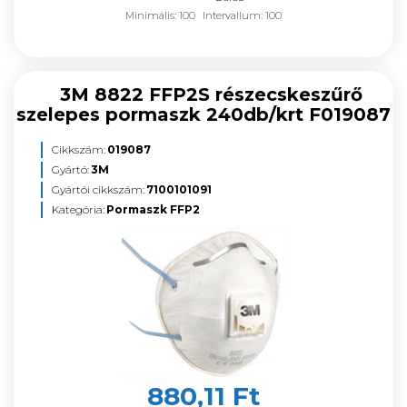
Minimális: 100
Intervallum: 100
3M 8822 FFP2S részecskeszűrő
szelepes pormaszk 240db/krt F019087
Cikkszám:
019087
Gyártó:
3M
Gyártói cikkszám:
7100101091
Kategória:
Pormaszk FFP2
880,11 Ft