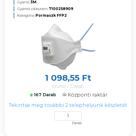
Gyártó:
3M
Gyártói cikkszám:
7100258909
Kategória:
Pormaszk FFP2
1 098,55 Ft
bruttó / Darab
Központi raktár
167 Darab
Tekintse meg további 2 telephelyünk készletét
Darab