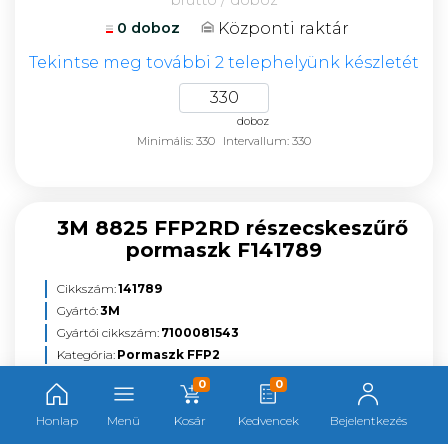
Központi raktár
0 doboz
Tekintse meg további 2 telephelyünk készletét
doboz
Minimális: 330
Intervallum: 330
3M 8825 FFP2RD részecskeszűrő
pormaszk F141789
Cikkszám:
141789
Gyártó:
3M
Gyártói cikkszám:
7100081543
Kategória:
Pormaszk FFP2
0
0
Honlap
Menü
Kosár
Kedvencek
Bejelentkezés