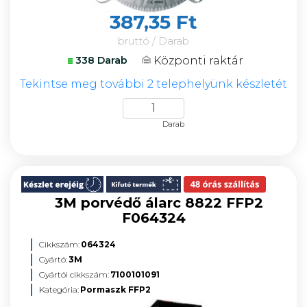
387,35 Ft
bruttó / Darab
Központi raktár
338 Darab
Tekintse meg további 2 telephelyünk készletét
Darab
3M porvédő álarc 8822 FFP2
F064324
Cikkszám:
064324
Gyártó:
3M
Gyártói cikkszám:
7100101091
Kategória:
Pormaszk FFP2