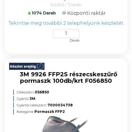
bruttó / Darab
Központi raktár
1074 Darab
Tekintse meg további 2 telephelyünk készletét
Darab
3M 9926 FFP2S részecskeszűrő
pormaszk 100db/krt F056850
Cikkszám:
056850
Gyártó:
3M
Gyártói cikkszám:
7000034738
Kategória:
Pormaszk FFP2