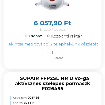
6 057,90 Ft
bruttó / doboz
Központi raktár
0 doboz
Tekintse meg további 2 telephelyünk készletét
doboz
SUPAIR FFP2SL NR D vo-ga
aktívsznes szelepes pormaszk
F026495
Cikkszám:
026495
Gyártó:
Supair