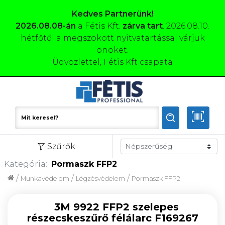
Kedves Partnerünk!
2026.08.08-án
a Fétis Kft.
zárva tart
. 2026.08.10.
hétfőtől a megszokott nyitvatartással várjuk
önöket.
Üdvözlettel, Fétis Kft csapata
Szűrők
Kategória:
Pormaszk FFP2
/
/
/
Munkavédelem
Légzésvédelem
Pormaszk FFP2
3M 9922 FFP2 szelepes
részecskeszűrő félálarc F169267