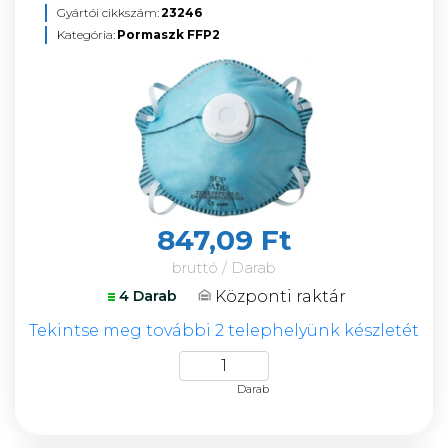
Gyártói cikkszám:
23246
Kategória:
Pormaszk FFP2
847,09 Ft
bruttó / Darab
Központi raktár
4 Darab
Tekintse meg további 2 telephelyünk készletét
Darab