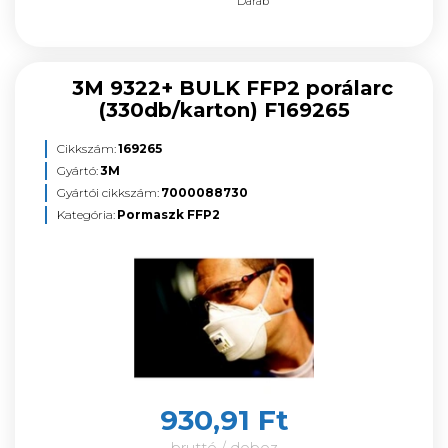
Darab
3M 9322+ BULK FFP2 porálarc
(330db/karton) F169265
Cikkszám:
169265
Gyártó:
3M
Gyártói cikkszám:
7000088730
Kategória:
Pormaszk FFP2
930,91 Ft
bruttó / doboz