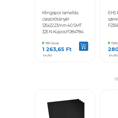
Klingspor lamellás
EHS 
csiszolótányér
szere
125x22.23mm 40 SMT
F235
325 N Kúpos F084784
789 Darab
13950
1 263,65 Ft
280
bruttó
bruttó