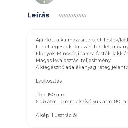
Leírás
Ajánlott alkalmazási terület: festék/lakk
Lehetséges alkalmazási terület: műany
Előnyök: Minőségi tárcsa festék, lakk 
Magas leválasztási teljesítmény

A kiegészítő adalékanyag réteg jelentő
Lyukosztás:

átm. 150 mm

6 db átm. 10 mm elszívólyuk átm. 80 m
A kép illusztráció!