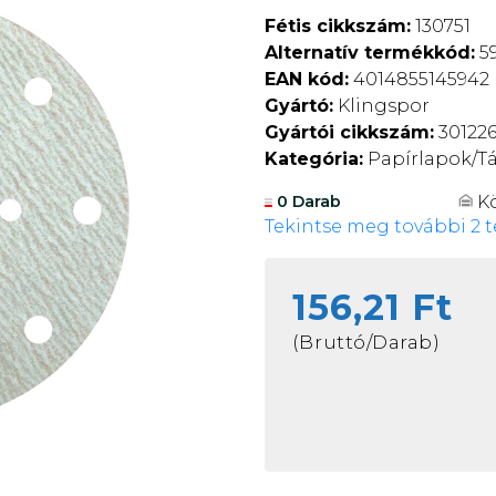
Fétis cikkszám:
130751
Alternatív termékkód:
59
EAN kód:
4014855145942
Gyártó:
Klingspor
Gyártói cikkszám:
30122
Kategória:
Papírlapok/Tá
K
0 Darab
Tekintse meg további 2 t
156,21 Ft
(Bruttó/Darab)