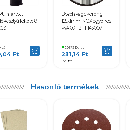
PU mártott
Bosch vágókorong
lőkesztyű fekete 8
125x1mm INOX egyenes
603
WA 60T BF F143007
 pár
20672 Darab
,04 Ft
231,14 Ft
bruttó
Hasonló termékek