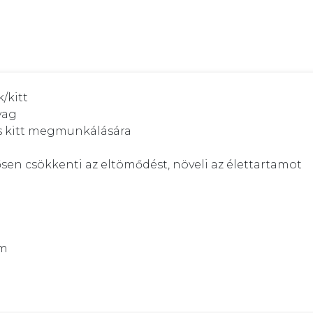
/kitt

ag

és kitt megmunkálására

sen csökkenti az eltömődést, növeli az élettartamot

m
