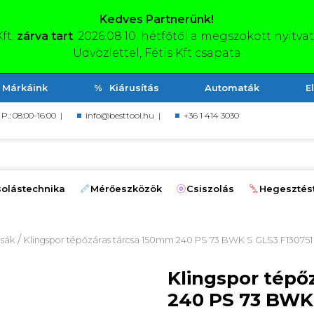
Kedves Partnerünk!
Kft.
zárva tart
. 2026.08.10. hétfőtől a megszokott nyitva
Üdvözlettel, Fétis Kft csapata
Márkáink
Kiárusítás
Automaták
E
, P.: 08:00-16:00 |
info@besttool.hu
|
+36 1 414 3030
olástechnika
Mérőeszközök
Csiszolás
Hegesztés
/
csák
Klingspor tépőzáras tárcsa 150mm 240 PS 73 BWK S GLS3 F130751
Klingspor tépő
240 PS 73 BWK 