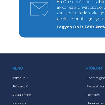
Ha Ön sem éri be a sab
akkor ez a privát csopo
zárt körű ajánlatokkal j
professzionális igényeir
Legyen Ön is Fétis Prof
MENÜ
FIÓKOM
Termékek
Ezért regisz
Ütős akció
Regisztráci
Aktualitások
Belépés
Márkáink
Hátralék lis