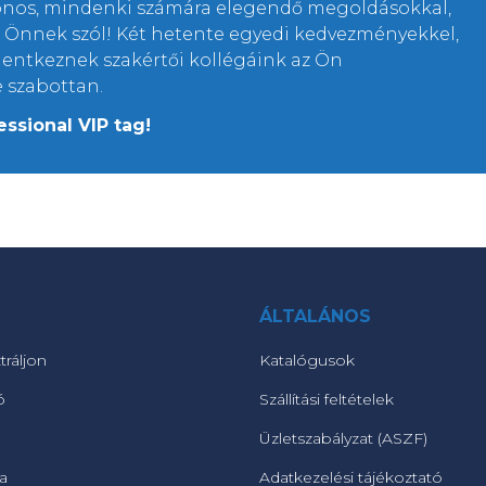
lonos, mindenki számára elegendő megoldásokkal,
rt Önnek szól! Két hetente egyedi kedvezményekkel,
elentkeznek szakértői kollégáink az Ön
e szabottan.
essional VIP tag!
ÁLTALÁNOS
tráljon
Katalógusok
ó
Szállítási feltételek
Üzletszabályzat (ASZF)
ta
Adatkezelési tájékoztató