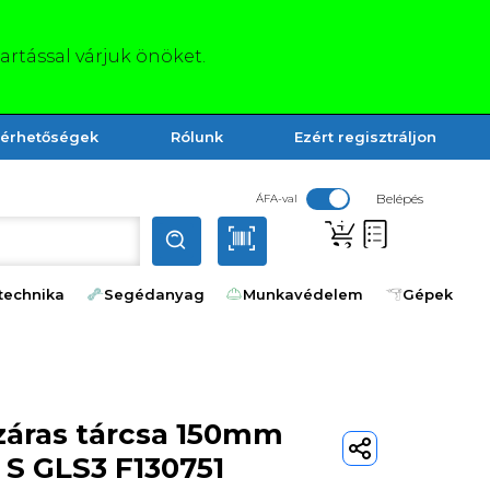
tartással várjuk önöket.
lérhetőségek
Rólunk
Ezért regisztráljon
Belépés
ÁFA-val
technika
Segédanyag
Munkavédelem
Gépek
záras tárcsa 150mm
S GLS3 F130751