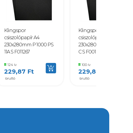
Klingspor
Klingspor
csiszolópapír A4
csiszolópapír A4
230x280mm P 1000 PS
230x280mm P 150 PS 11
11A S F011267
C S F001844
124 ív
100 ív
229,87 Ft
229,87 Ft
bruttó
bruttó