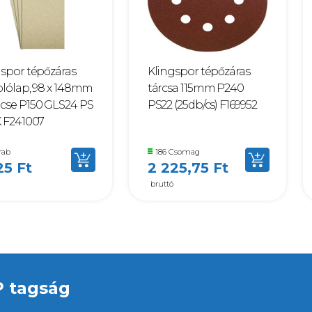
gspor tépőzáras
Klingspor tépőzáras
olólap, 98 x 148mm
tárcsa 115mm P240
cse P150 GLS24 PS
PS22 (25db/cs) F169952
K F241007
rab
186 Csomag
25 Ft
2 225,75 Ft
bruttó
P tagság