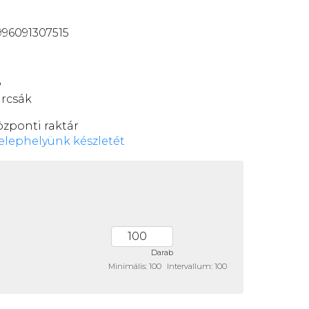
96091307515
6
rcsák
özponti raktár
elephelyünk készletét
Darab
Minimális: 100
Intervallum: 100