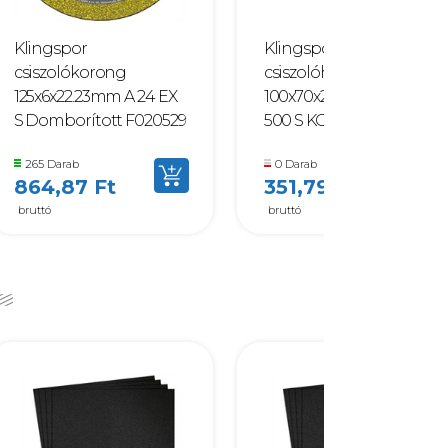
Klingspor
Klingspor
csiszolókorong
csiszolóhasáb
125x6x22.23mm A 24 EX
100x70x25mm P 180 SK
S Domborított F020529
500 S KORUND F001293
265 Darab
0 Darab
864,87 Ft
351,79 Ft
bruttó
bruttó