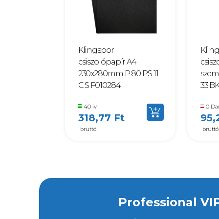
Klingspor
Klin
csiszolópapír A4
csisz
230x280mm P 80 PS 11
szem
C S F010284
33 B
40 ív
0 Da
318,77 Ft
95,
bruttó
bruttó
Professional VI