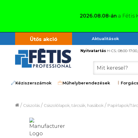
2026.08.08-án
a Fétis 
Aktualitások
Ütős akció
Nyitvatartás
H-CS.: 08:00-17:00
Kéziszerszámok
Műhelyberendezések
Forgács
/
/
/
Csiszolás
Csiszolólapok, tárcsák, hasábok
Papírlapok/Tár