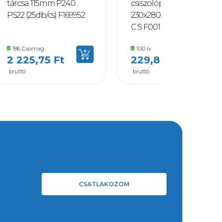
tárcsa 115mm P240
csiszolópapír A4
PS22 (25db/cs) F169952
230x280mm P 150 PS 11
C S F001844
186 Csomag
100 ív
2 225,75 Ft
229,87 Ft
bruttó
bruttó
CSATLAKOZOM