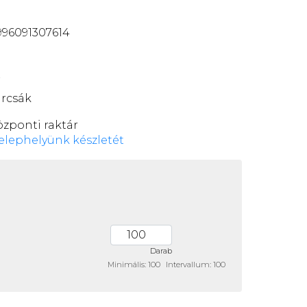
96091307614
7
rcsák
özponti raktár
elephelyünk készletét
Darab
Minimális: 100
Intervallum: 100