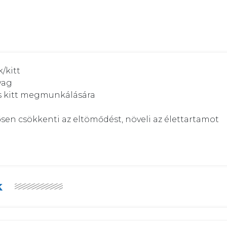
/kitt

ag

és kitt megmunkálására

sen csökkenti az eltömődést, növeli az élettartamot

k