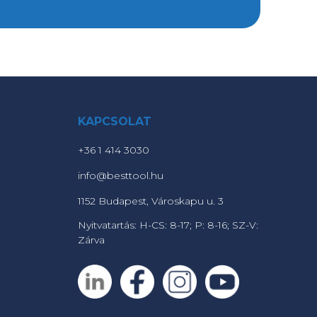
KAPCSOLAT
+36 1 414 3030
info@besttool.hu
1152 Budapest, Városkapu u. 3
Nyitvatartás: H-CS: 8-17; P: 8-16; SZ-V:
Zárva