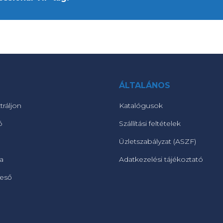
ÁLTALÁNOS
tráljon
Katalógusok
ó
Szállítási feltételek
Üzletszabályzat (ASZF)
ta
Adatkezelési tájékoztató
reső