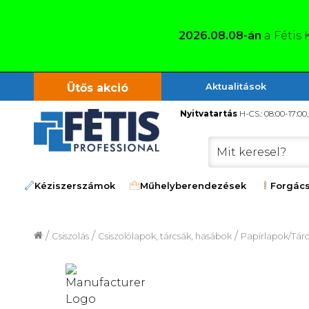
2026.08.08-án
a Fétis 
Aktualitások
Ütős akció
Nyitvatartás
H-CS.: 08:00-17:00
Kéziszerszámok
Műhelyberendezések
Forgács
/
/
/
Csiszolás
Csiszolólapok, tárcsák, hasábok
Papírlapok/Tár