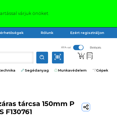
tartással várjuk önöket.
lérhetőségek
Rólunk
Ezért regisztráljon
Belépés
ÁFA-val
technika
Segédanyag
Munkavédelem
Gépek
záras tárcsa 150mm P
S F130761