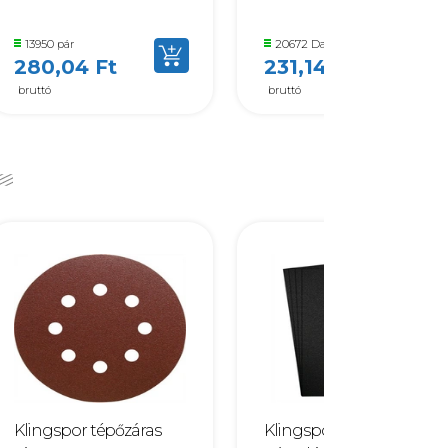
13950 pár
20672 Darab
280,04 Ft
231,14 Ft
bruttó
bruttó
Klingspor tépőzáras
Klingspor