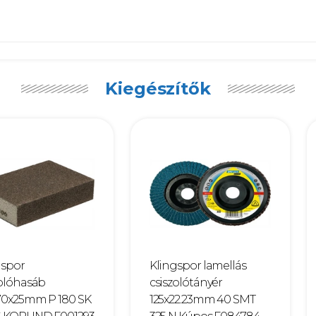
Kiegészítők
gspor
Klingspor lamellás
zolóhasáb
csiszolótányér
70x25mm P 180 SK
125x22.23mm 40 SMT