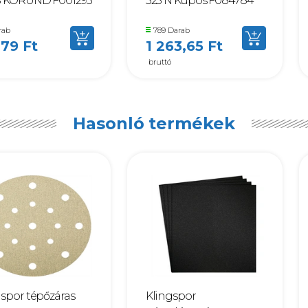
S KORUND F001293
325 N Kúpos F084784
rab
789 Darab
,79 Ft
1 263,65 Ft
bruttó
Hasonló termékek
gspor tépőzáras
Klingspor