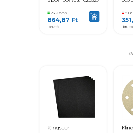
S Domborított F020529
500 
265 Darab
0 Da
864,87 Ft
351
bruttó
bruttó
Klingspor
Klin