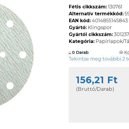
Fétis cikkszám:
130761
Alternatív termékkód:
59
EAN kód:
4014855145843
Gyártó:
Klingspor
Gyártói cikkszám:
30123
Kategória:
Papírlapok/Tá
K
0 Darab
Tekintse meg további 2 t
156,21 Ft
(Bruttó/Darab)