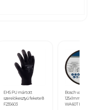
EHS PU mártott
Bosch vágókorong
szerelőkesztyű fekete 8
125x1mm INOX egyenes
F235603
WA 60T BF F143007