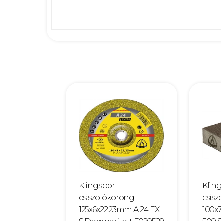
Klingspor
Klin
csiszolókorong
csis
125x6x22.23mm A 24 EX
100x