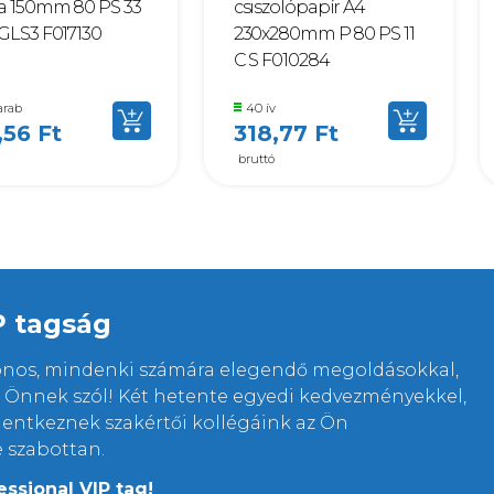
sa 150mm 80 PS 33
csiszolópapír A4
GLS3 F017130
230x280mm P 80 PS 11
C S F010284
arab
40 ív
,56 Ft
318,77 Ft
bruttó
P tagság
lonos, mindenki számára elegendő megoldásokkal,
rt Önnek szól! Két hetente egyedi kedvezményekkel,
elentkeznek szakértői kollégáink az Ön
e szabottan.
essional VIP tag!