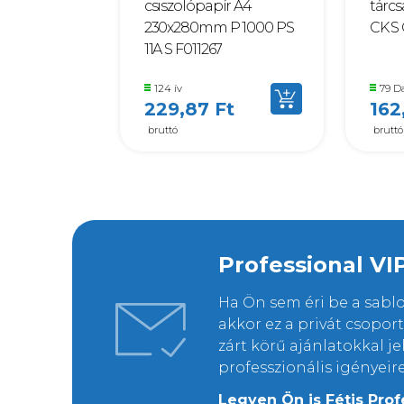
csiszolópapír A4
tárc
230x280mm P 1000 PS
CK S 
11A S F011267
124 ív
79 D
229,87 Ft
162
bruttó
bruttó
Professional VI
Ha Ön sem éri be a sab
akkor ez a privát csopo
zárt körű ajánlatokkal j
professzionális igényeir
Legyen Ön is Fétis Prof