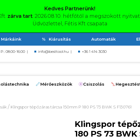
Kedves Partnerünk!
Kft.
zárva tart
. 2026.08.10. hétfőtől a megszokott nyitva
Üdvözlettel, Fétis Kft csapata
Márkáink
Kiárusítás
Automaták
E
, P.: 08:00-16:00 |
info@besttool.hu
|
+36 1 414 3030
olástechnika
Mérőeszközök
Csiszolás
Hegesztés
/
csák
Klingspor tépőzáras tárcsa 150mm P 180 PS 73 BWK S F130761
Klingspor tépő
180 PS 73 BWK 