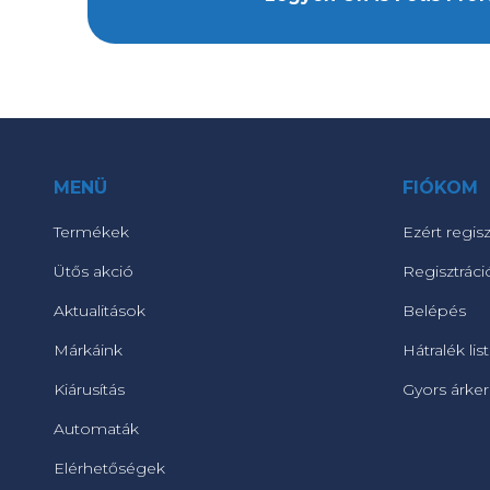
MENÜ
FIÓKOM
Termékek
Ezért regisz
Ütős akció
Regisztráci
Aktualitások
Belépés
Márkáink
Hátralék lis
Kiárusítás
Gyors árke
Automaták
Elérhetőségek