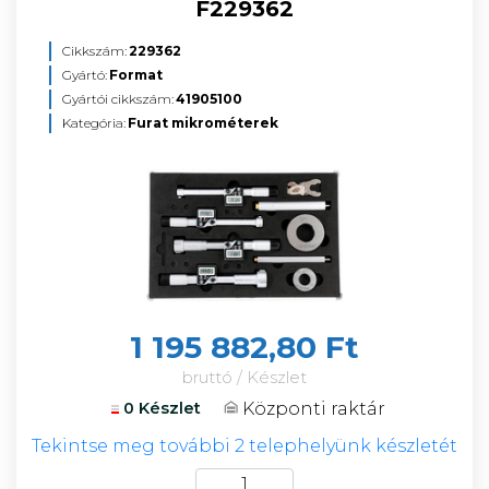
F229362
Cikkszám:
229362
Gyártó:
Format
Gyártói cikkszám:
41905100
Kategória:
Furat mikrométerek
1 195 882,80 Ft
bruttó / Készlet
Központi raktár
0 Készlet
Tekintse meg további 2 telephelyünk készletét