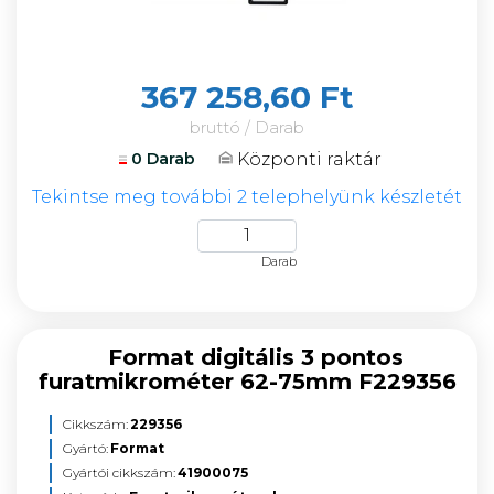
367 258,60 Ft
bruttó / Darab
Központi raktár
0 Darab
Tekintse meg további 2 telephelyünk készletét
Darab
Format digitális 3 pontos
furatmikrométer 62-75mm F229356
Cikkszám:
229356
Gyártó:
Format
Gyártói cikkszám:
41900075