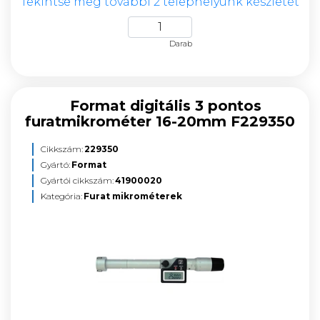
Tekintse meg további 2 telephelyünk készletét
Darab
Format digitális 3 pontos
furatmikrométer 16-20mm F229350
Cikkszám:
229350
Gyártó:
Format
Gyártói cikkszám:
41900020
Kategória:
Furat mikrométerek