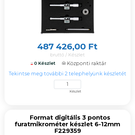
487 426,00 Ft
bruttó / Készlet
Központi raktár
0 Készlet
Tekintse meg további 2 telephelyünk készletét
Készlet
Format digitális 3 pontos
furatmikrométer készlet 6-12mm
F229359