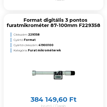
Format digitális 3 pontos
furatmikrométer 87-100mm F229358
Cikkszám:
229358
Gyártó:
Format
Gyártói cikkszám:
41900100
Kategória:
Furat mikrométerek
384 149,60 Ft
bruttó / Darab