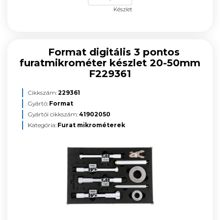
Készlet
Format digitális 3 pontos
furatmikrométer készlet 20-50mm
F229361
Cikkszám:
229361
Gyártó:
Format
Gyártói cikkszám:
41902050
Kategória:
Furat mikrométerek