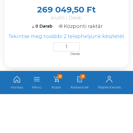
269 049,50 Ft
bruttó / Darab
Központi raktár
0 Darab
Tekintse meg további 2 telephelyünk készletét
Darab
0
0
Format digitális 3 pontos
furatmikrométer 12-16mm F229349
Honlap
Menü
Kosár
Kedvencek
Bejelentkezés
Cikkszám:
229349
Gyártó:
Format
Gyártói cikkszám:
41900016
Kategória:
Furat mikrométerek