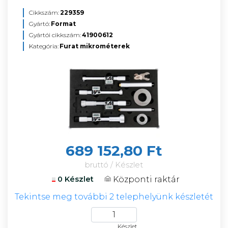
Cikkszám:
229359
Gyártó:
Format
Gyártói cikkszám:
41900612
Kategória:
Furat mikrométerek
689 152,80 Ft
bruttó / Készlet
Központi raktár
0 Készlet
Tekintse meg további 2 telephelyünk készletét
Készlet