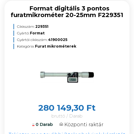
Format digitális 3 pontos
furatmikrométer 20-25mm F229351
Cikkszám:
229351
Gyártó:
Format
Gyártói cikkszám:
41900025
Kategória:
Furat mikrométerek
280 149,30 Ft
bruttó / Darab
Központi raktár
0 Darab