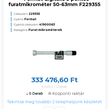
furatmikrométer 50-63mm F229355
Cikkszám:
229355
Gyártó:
Format
Gyártói cikkszám:
41900063
Kategória:
Furat mikrométerek
333 476,60 Ft
bruttó / Darab
Központi raktár
0 Darab
Tekintse meg további 2 telephelyünk készletét