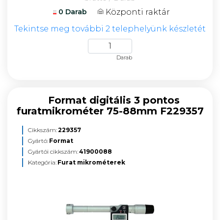
Központi raktár
0 Darab
Tekintse meg további 2 telephelyünk készletét
Darab
Format digitális 3 pontos
furatmikrométer 75-88mm F229357
Cikkszám:
229357
Gyártó:
Format
Gyártói cikkszám:
41900088
Kategória:
Furat mikrométerek