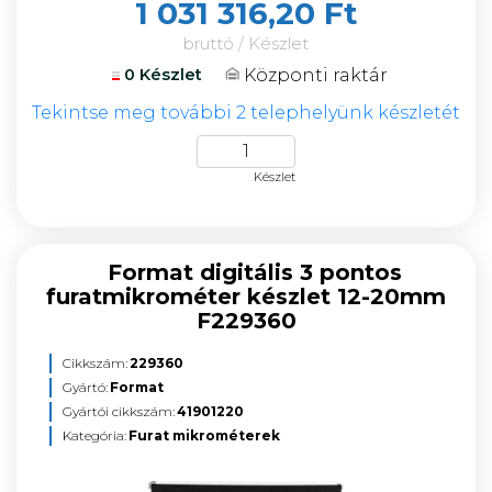
1 031 316,20 Ft
bruttó / Készlet
Központi raktár
0 Készlet
Tekintse meg további 2 telephelyünk készletét
Készlet
Format digitális 3 pontos
furatmikrométer készlet 12-20mm
F229360
Cikkszám:
229360
Gyártó:
Format
Gyártói cikkszám:
41901220
Kategória:
Furat mikrométerek