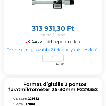
313 931,30 Ft
bruttó / Darab
Központi raktár
0 Darab
Tekintse meg további 2 telephelyünk készletét
Darab
Format digitális 3 pontos
furatmikrométer 25-30mm F229352
Cikkszám:
229352
Gyártó:
Format