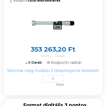
Kategória:
Furat mikrométerek
353 263,20 Ft
bruttó / Darab
Központi raktár
0 Darab
Tekintse meg további 2 telephelyünk készletét
Darab
Format digitális 3 pontos