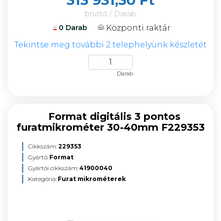
313 931,30 Ft
bruttó / Darab
Központi raktár
0 Darab
Tekintse meg további 2 telephelyünk készletét
Darab
Format digitális 3 pontos
furatmikrométer 30-40mm F229353
Cikkszám:
229353
Gyártó:
Format
Gyártói cikkszám:
41900040
Kategória:
Furat mikrométerek