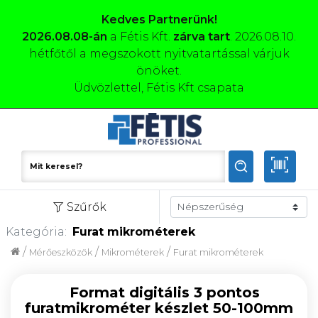
Kedves Partnerünk!
2026.08.08-án
a Fétis Kft.
zárva tart
. 2026.08.10.
hétfőtől a megszokott nyitvatartással várjuk
önöket.
Üdvözlettel, Fétis Kft csapata
Szűrők
Kategória:
Furat mikrométerek
/
/
/
Mérőeszközök
Mikrométerek
Furat mikrométerek
Format digitális 3 pontos
furatmikrométer készlet 50-100mm