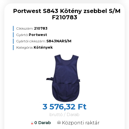
Portwest S843 Kötény zsebbel S/M
F210783
Cikkszám:
210783
Gyártó:
Portwest
Gyártói cikkszám:
S843NARS/M
Kategória:
Kötények
3 576,32 Ft
bruttó / Darab
Központi raktár
0 Darab