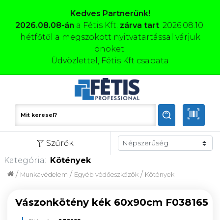
Kedves Partnerünk!
2026.08.08-án
a Fétis Kft.
zárva tart
. 2026.08.10.
hétfőtől a megszokott nyitvatartással várjuk
önöket.
Üdvözlettel, Fétis Kft csapata
Szűrők
Kategória:
Kötények
/
/
/
Munkavédelem
Egyéb védőeszközök
Kötények
Vászonkötény kék 60x90cm F038165