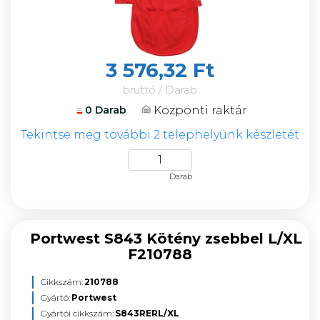
3 576,32 Ft
bruttó / Darab
Központi raktár
0 Darab
Tekintse meg további 2 telephelyünk készletét
Darab
Portwest S843 Kötény zsebbel L/XL
F210788
Cikkszám:
210788
Gyártó:
Portwest
Gyártói cikkszám:
S843RERL/XL