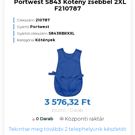
Portwest S843 Kötény zsebbel 2XL
F210787
Cikkszám:
210787
Gyártó:
Portwest
Gyártói cikkszám:
S843RBRXXL
Kategória:
Kötények
3 576,32 Ft
bruttó / Darab
Központi raktár
0 Darab
Tekintse meg további 2 telephelyünk készletét