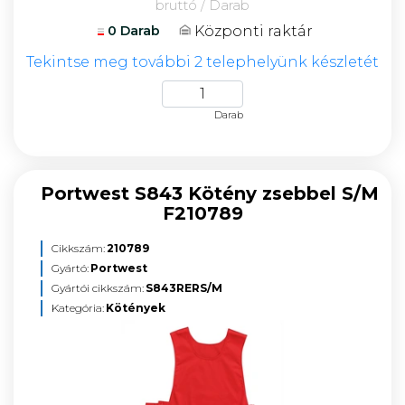
bruttó / Darab
Központi raktár
0 Darab
Tekintse meg további 2 telephelyünk készletét
Darab
Portwest S843 Kötény zsebbel S/M
F210789
Cikkszám:
210789
Gyártó:
Portwest
Gyártói cikkszám:
S843RERS/M
Kategória:
Kötények