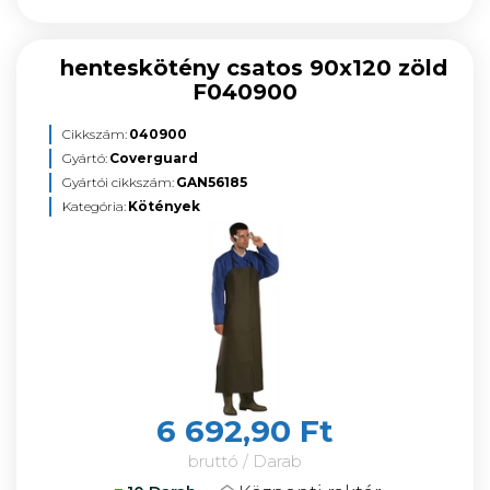
henteskötény csatos 90x120 zöld
F040900
Cikkszám:
040900
Gyártó:
Coverguard
Gyártói cikkszám:
GAN56185
Kategória:
Kötények
6 692,90 Ft
bruttó / Darab