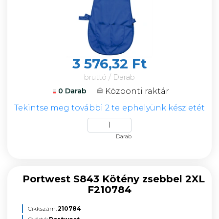
3 576,32 Ft
bruttó / Darab
Központi raktár
0 Darab
Tekintse meg további 2 telephelyünk készletét
Darab
Portwest S843 Kötény zsebbel 2XL
F210784
Cikkszám:
210784