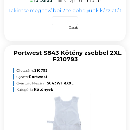
Központi raktár
10 Darab
Tekintse meg további 2 telephelyünk készletét
Darab
Portwest S843 Kötény zsebbel 2XL
F210793
Cikkszám:
210793
Gyártó:
Portwest
Gyártói cikkszám:
S843WHRXXL
Kategória:
Kötények