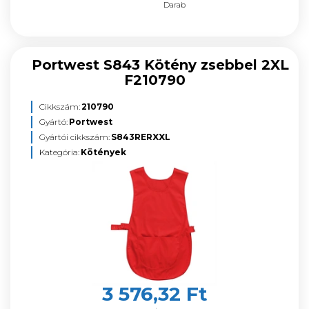
Darab
Portwest S843 Kötény zsebbel 2XL
F210790
Cikkszám:
210790
Gyártó:
Portwest
Gyártói cikkszám:
S843RERXXL
Kategória:
Kötények
3 576,32 Ft