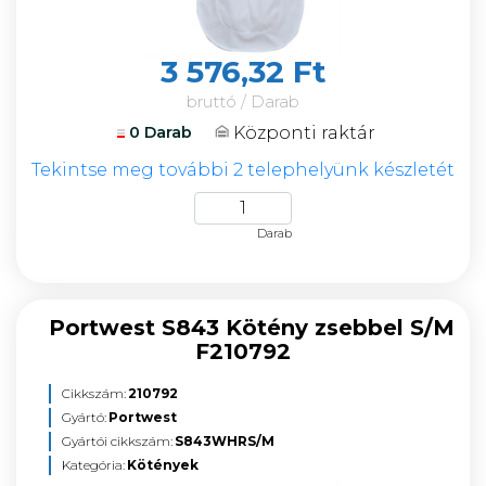
3 576,32 Ft
bruttó / Darab
Központi raktár
0 Darab
Tekintse meg további 2 telephelyünk készletét
Darab
Portwest S843 Kötény zsebbel S/M
F210792
Cikkszám:
210792
Gyártó:
Portwest
Gyártói cikkszám:
S843WHRS/M
Kategória:
Kötények