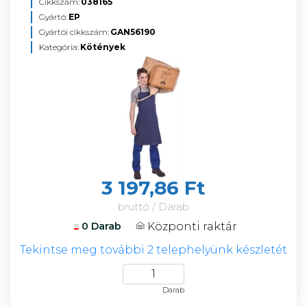
Cikkszám:
038165
Gyártó:
EP
Gyártói cikkszám:
GAN56190
Kategória:
Kötények
3 197,86 Ft
bruttó / Darab
Központi raktár
0 Darab
Tekintse meg további 2 telephelyünk készletét
Darab