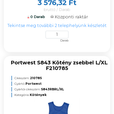
3 576,32 Ft
bruttó / Darab
Központi raktár
0 Darab
Tekintse meg további 2 telephelyünk készletét
Darab
Portwest S843 Kötény zsebbel L/XL
F210785
Cikkszám:
210785
Gyártó:
Portwest
Gyártói cikkszám:
S843RBRL/XL
Kategória:
Kötények