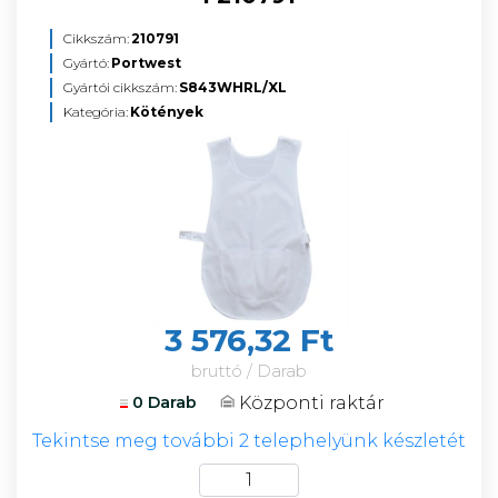
Cikkszám:
210791
Gyártó:
Portwest
Gyártói cikkszám:
S843WHRL/XL
Kategória:
Kötények
3 576,32 Ft
bruttó / Darab
Központi raktár
0 Darab
Tekintse meg további 2 telephelyünk készletét