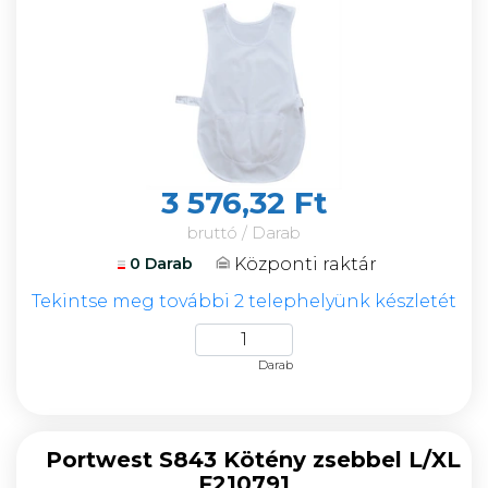
3 576,32 Ft
bruttó / Darab
Központi raktár
0 Darab
Tekintse meg további 2 telephelyünk készletét
Darab
Portwest S843 Kötény zsebbel L/XL
F210791