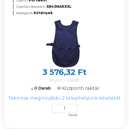
Gyártó:
Portwest
Gyártói cikkszám:
S843NARXXL
Kategória:
Kötények
3 576,32 Ft
bruttó / Darab
Központi raktár
0 Darab
Tekintse meg további 2 telephelyünk készletét
Darab