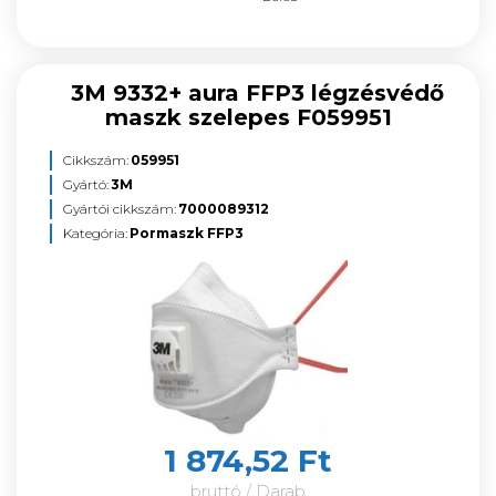
3M 9332+ aura FFP3 légzésvédő
maszk szelepes F059951
Cikkszám:
059951
Gyártó:
3M
Gyártói cikkszám:
7000089312
Kategória:
Pormaszk FFP3
1 874,52 Ft
bruttó / Darab