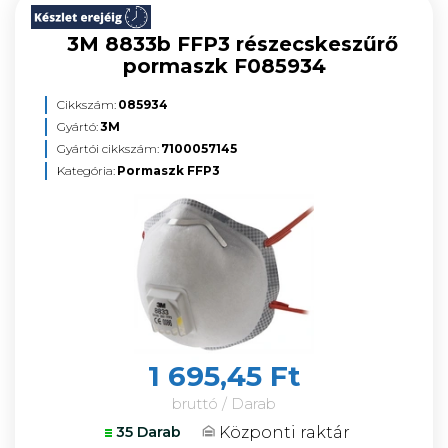
3M 8833b FFP3 részecskeszűrő
pormaszk F085934
Cikkszám:
085934
Gyártó:
3M
Gyártói cikkszám:
7100057145
Kategória:
Pormaszk FFP3
1 695,45 Ft
bruttó / Darab
Központi raktár
35 Darab