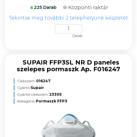
Központi raktár
225 Darab
Tekintse meg további 2 telephelyünk készletét
Darab
SUPAIR FFP3SL NR D paneles
szelepes pormaszk Ap. F016247
Cikkszám:
016247
Gyártó:
Supair
Gyártói cikkszám:
23305
Kategória:
Pormaszk FFP3