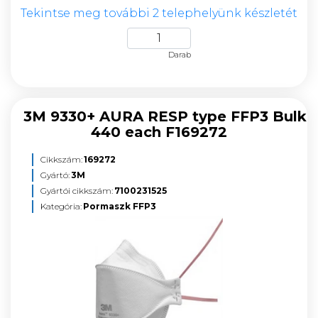
Tekintse meg további 2 telephelyünk készletét
Darab
3M 9330+ AURA RESP type FFP3 Bulk
440 each F169272
Cikkszám:
169272
Gyártó:
3M
Gyártói cikkszám:
7100231525
Kategória:
Pormaszk FFP3