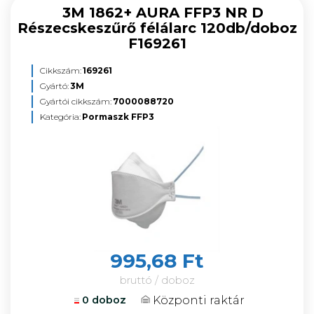
3M 1862+ AURA FFP3 NR D
Részecskeszűrő félálarc 120db/doboz
F169261
Cikkszám:
169261
Gyártó:
3M
Gyártói cikkszám:
7000088720
Kategória:
Pormaszk FFP3
995,68 Ft
bruttó / doboz
Központi raktár
0 doboz