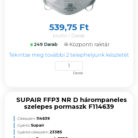
539,75 Ft
bruttó / Darab
Központi raktár
249 Darab
Tekintse meg további 2 telephelyünk készletét
Darab
SUPAIR FFP3 NR D hárompaneles
szelepes pormaszk F114639
Cikkszám:
114639
Gyártó:
Supair
Gyártói cikkszám:
23385