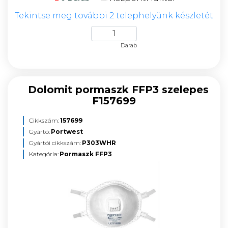
Tekintse meg további 2 telephelyünk készletét
Darab
Dolomit pormaszk FFP3 szelepes
F157699
Cikkszám:
157699
Gyártó:
Portwest
Gyártói cikkszám:
P303WHR
Kategória:
Pormaszk FFP3