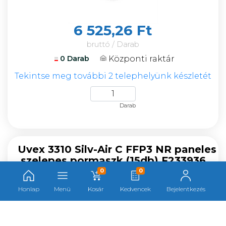
6 525,26 Ft
bruttó / Darab
Központi raktár
0 Darab
Tekintse meg további 2 telephelyünk készletét
Darab
Uvex 3310 Silv-Air C FFP3 NR paneles
szelepes pormaszk (15db) F233936
0
0
Cikkszám:
233936
Honlap
Menü
Kosár
Kedvencek
Bejelentkezés
Gyártó:
Uvex
Gyártói cikkszám:
8763310
Kategória:
Pormaszk FFP3