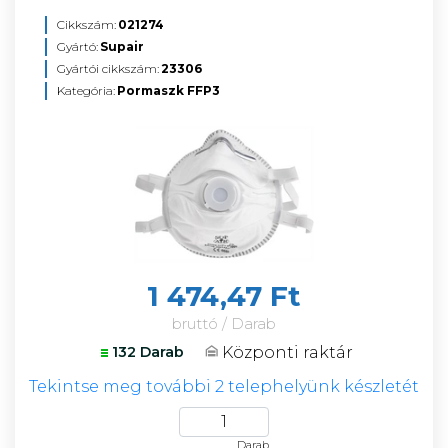
Cikkszám:
021274
Gyártó:
Supair
Gyártói cikkszám:
23306
Kategória:
Pormaszk FFP3
1 474,47 Ft
bruttó / Darab
Központi raktár
132 Darab
Tekintse meg további 2 telephelyünk készletét
Darab