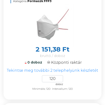
Kategória:
Pormaszk FFP3
2 151,38 Ft
bruttó / doboz
Központi raktár
0 doboz
Tekintse meg további 2 telephelyünk készletét
doboz
Minimális: 120
Intervallum: 120