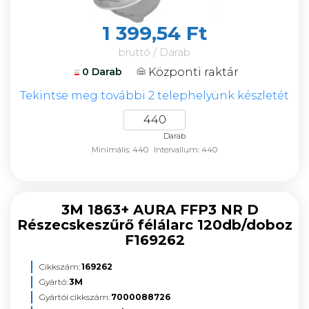
1 399,54 Ft
bruttó / Darab
Központi raktár
0 Darab
Tekintse meg további 2 telephelyünk készletét
Darab
Minimális: 440
Intervallum: 440
3M 1863+ AURA FFP3 NR D
Részecskeszűrő félálarc 120db/doboz
F169262
Cikkszám:
169262
Gyártó:
3M
Gyártói cikkszám:
7000088726