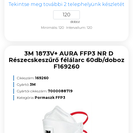
Tekintse meg további 2 telephelyünk készletét
doboz
Minimális: 120
Intervallum: 120
3M 1873V+ AURA FFP3 NR D
Részecskeszűrő félálarc 60db/doboz
F169260
Cikkszám:
169260
Gyártó:
3M
Gyártói cikkszám:
7000088719
Kategória:
Pormaszk FFP3