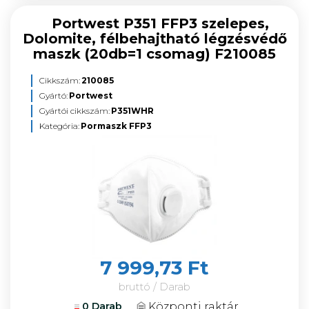
Portwest P351 FFP3 szelepes,
Dolomite, félbehajtható légzésvédő
maszk (20db=1 csomag) F210085
Cikkszám:
210085
Gyártó:
Portwest
Gyártói cikkszám:
P351WHR
Kategória:
Pormaszk FFP3
7 999,73 Ft
bruttó / Darab
Központi raktár
0 Darab