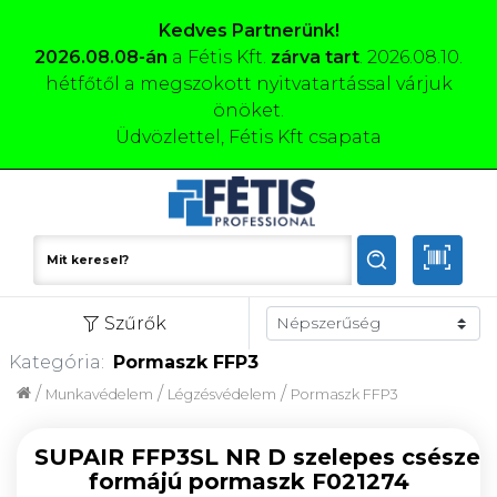
Kedves Partnerünk!
2026.08.08-án
a Fétis Kft.
zárva tart
. 2026.08.10.
hétfőtől a megszokott nyitvatartással várjuk
önöket.
Üdvözlettel, Fétis Kft csapata
Szűrők
Kategória:
Pormaszk FFP3
/
/
/
Munkavédelem
Légzésvédelem
Pormaszk FFP3
SUPAIR FFP3SL NR D szelepes csésze
formájú pormaszk F021274