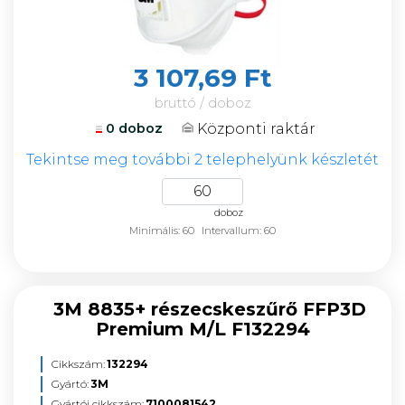
3 107,69 Ft
bruttó / doboz
Központi raktár
0 doboz
Tekintse meg további 2 telephelyünk készletét
doboz
Minimális: 60
Intervallum: 60
3M 8835+ részecskeszűrő FFP3D
Premium M/L F132294
Cikkszám:
132294
Gyártó:
3M
Gyártói cikkszám:
7100081542