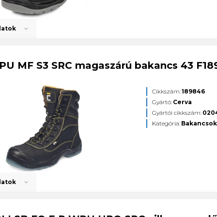
datok
PU MF S3 SRC magaszárú bakancs 43 F18
Cikkszám:
189846
Gyártó:
Cerva
Gyártói cikkszám:
020
Kategória:
Bakancso
datok