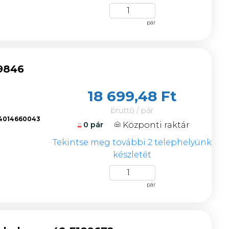
pár
9846
18 699,48 Ft
bruttó / pár
4014660043
Központi raktár
0 pár
k
Tekintse meg további 2 telephelyünk
készletét
pár