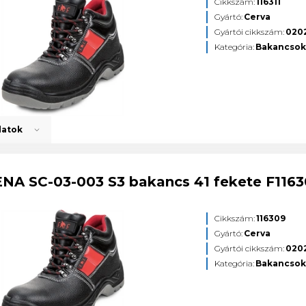
Cikkszám:
116311
Gyártó:
Cerva
Gyártói cikkszám:
020
Kategória:
Bakancso
datok
ENA SC-03-003 S3 bakancs 41 fekete F116
Cikkszám:
116309
Gyártó:
Cerva
Gyártói cikkszám:
020
Kategória:
Bakancso