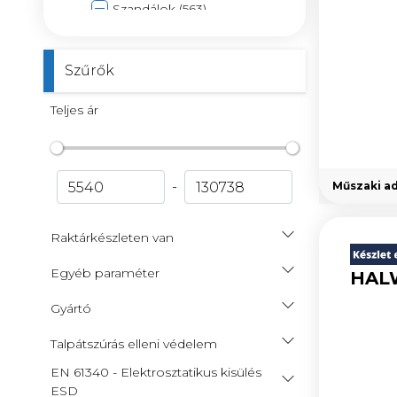
Szandálok (563)
Klumpák (140)
Papucsok (87)
Szűrők
Csizmák (813)
Cipővédők, talpbetétek,
Teljes ár
zoknik (102)
Hegesztésvédelem (411)
Védőöltözékek (17538)
-
Műszaki a
Speciális, különleges
védőruházat (2614)
Raktárkészleten van
Közúti védőeszközök (112)
Zuhanás elleni védőeszközök
Egyéb paraméter
HALW
(374)
Gyártó
Egyéb védőeszközök (316)
Gépek (16697)
Talpátszúrás elleni védelem
Szerviz alkatrészek (4)
EN 61340 - Elektrosztatikus kisülés
Egyéb termékek (471)
ESD