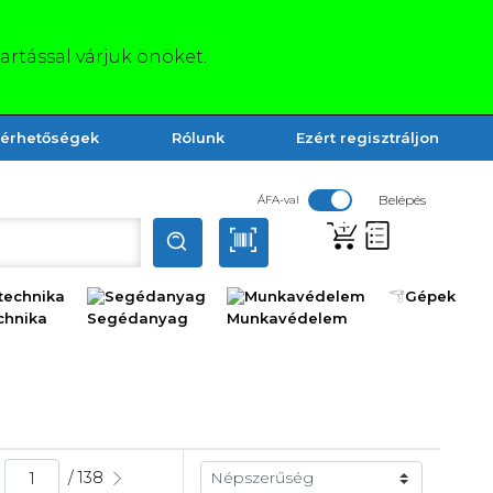
tartással várjuk önöket.
lérhetőségek
Rólunk
Ezért regisztráljon
Belépés
ÁFA-val
technika
Segédanyag
Munkavédelem
Gépek
/ 138