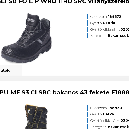
LI SB FO E P WRU HRO SRC villanyszerel
Cikkszám:
189672
Gyártó:
Panda
Gyártói cikkszám:
020
Kategória:
Bakancso
datok
PU MF S3 CI SRC bakancs 43 fekete F188
Cikkszám:
188830
Gyártó:
Cerva
Gyártói cikkszám:
020
Kategória:
Bakancso