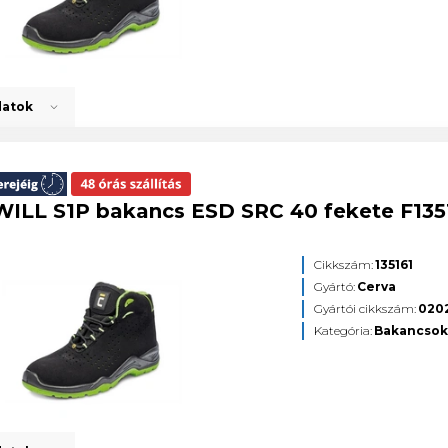
datok
ILL S1P bakancs ESD SRC 40 fekete F135
Cikkszám:
135161
Gyártó:
Cerva
Gyártói cikkszám:
020
Kategória:
Bakancso