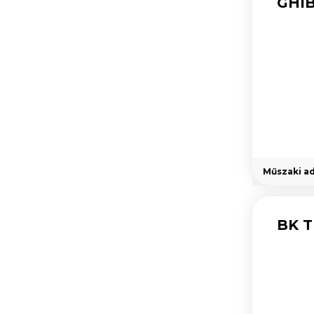
GHIB
Műszaki a
BK T