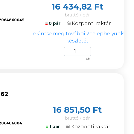
16 434,82 Ft
bruttó / pár
2064860045
Központi raktár
0 pár
k
Tekintse meg további 2 telephelyünk
készletét
pár
162
16 851,50 Ft
bruttó / pár
2064860041
Központi raktár
1 pár
k