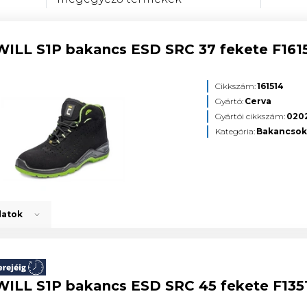
ILL S1P bakancs ESD SRC 37 fekete F161
Cikkszám:
161514
Gyártó:
Cerva
Gyártói cikkszám:
020
Kategória:
Bakancso
datok
ILL S1P bakancs ESD SRC 45 fekete F135