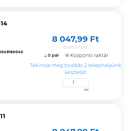
314
8 047,99 Ft
bruttó / pár
2049160040
Központi raktár
0 pár
k
Tekintse meg további 2 telephelyünk
készletét
pár
11