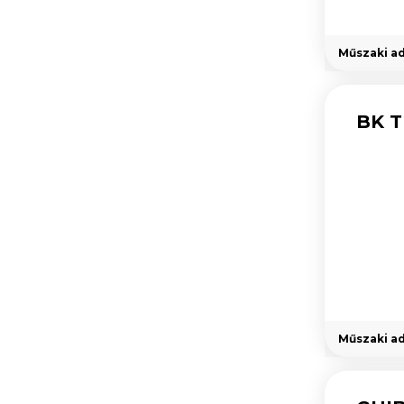
Műszaki a
BK T
Műszaki a