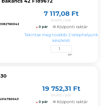
ő bakancs 42 F189672
7 117,08 Ft
bruttó / pár
2082760042
Központi raktár
0 pár
k
Tekintse meg további 2 telephelyünk
készletét
pár
830
19 752,31 Ft
bruttó / pár
4014760043
Központi raktár
0 pár
k