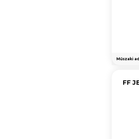
Műszaki a
FF J