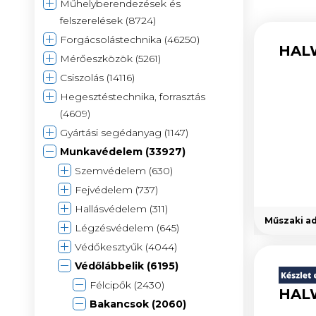
Műhelyberendezések és
felszerelések (8724)
Forgácsolástechnika (46250)
HALW
Mérőeszközök (5261)
Csiszolás (14116)
Hegesztéstechnika, forrasztás
(4609)
Gyártási segédanyag (1147)
Munkavédelem (33927)
Szemvédelem (630)
Fejvédelem (737)
Hallásvédelem (311)
Műszaki a
Légzésvédelem (645)
Védőkesztyűk (4044)
Védőlábbelik (6195)
Félcipők (2430)
HALW
Bakancsok (2060)