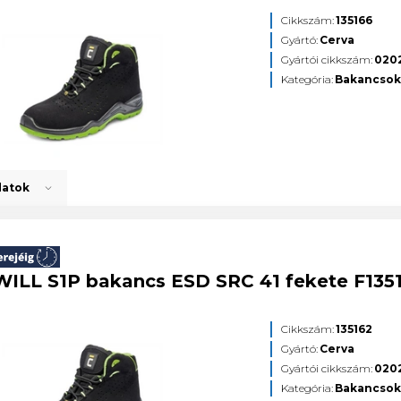
Cikkszám:
135166
Gyártó:
Cerva
Gyártói cikkszám:
020
Kategória:
Bakancso
datok
ILL S1P bakancs ESD SRC 41 fekete F135
Cikkszám:
135162
Gyártó:
Cerva
Gyártói cikkszám:
020
Kategória:
Bakancso