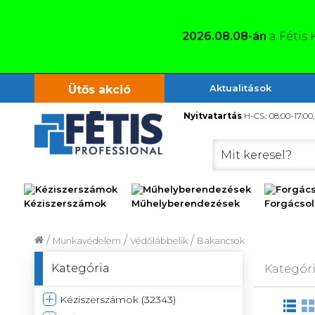
2026.08.08-án
a Fétis 
Aktualitások
Ütős akció
Nyitvatartás
H-CS.: 08:00-17:00
Kéziszerszámok
Műhelyberendezések
Forgács
/
/
/
Munkavédelem
Védőlábbelik
Bakancsok
Kategória
Kategóri
Kéziszerszámok (32343)