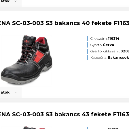
datok
ENA SC-03-003 S3 bakancs 40 fekete F116
Cikkszám:
116314
Gyártó:
Cerva
Gyártói cikkszám:
020
Kategória:
Bakancso
datok
ENA SC-03-003 S3 bakancs 43 fekete F1163