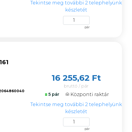
Tekintse meg további 2 telephelyünk
készletét
pár
161
16 255,62 Ft
bruttó / pár
2064860040
Központi raktár
5 pár
k
Tekintse meg további 2 telephelyünk
készletét
pár