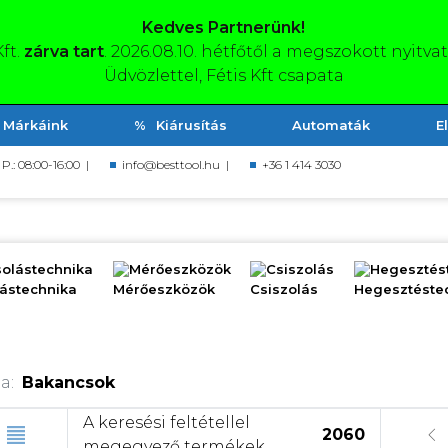
Kedves Partnerünk!
Kft.
zárva tart
. 2026.08.10. hétfőtől a megszokott nyitva
Üdvözlettel, Fétis Kft csapata
Márkáink
Kiárusítás
Automaták
E
, P.: 08:00-16:00 |
info@besttool.hu
|
+36 1 414 3030
olástechnika
Mérőeszközök
Csiszolás
Hegesztés
a:
Bakancsok
A keresési feltétellel
2060
megegyező termékek