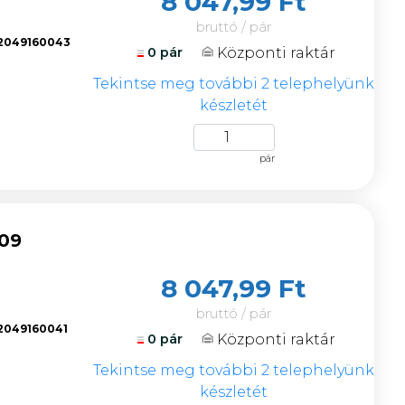
8 047,99 Ft
bruttó / pár
2049160043
Központi raktár
0 pár
k
Tekintse meg további 2 telephelyünk
készletét
pár
309
8 047,99 Ft
bruttó / pár
2049160041
Központi raktár
0 pár
k
Tekintse meg további 2 telephelyünk
készletét