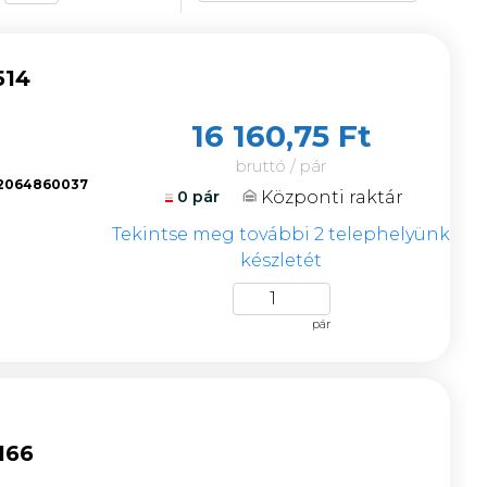
514
16 160,75 Ft
bruttó / pár
2064860037
Központi raktár
0 pár
k
Tekintse meg további 2 telephelyünk
készletét
pár
166