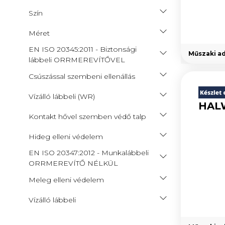
Nem áruforgalmi termékek (7)
Szín
Használt/értékcsökkentett
termékek (14)
Méret
EN ISO 20345:2011 - Biztonsági
Műszaki a
lábbeli ORRMEREVÍTŐVEL
Csúszással szembeni ellenállás
Vízálló lábbeli (WR)
HALW
Kontakt hővel szemben védő talp
Hideg elleni védelem
EN ISO 20347:2012 - Munkalábbeli
ORRMEREVÍTŐ NÉLKÜL
Meleg elleni védelem
Vízálló lábbeli