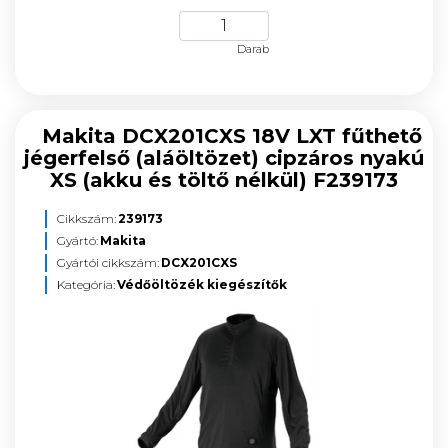
Darab
Makita DCX201CXS 18V LXT fűthető
jégerfelső (aláöltözet) cipzáros nyakú
XS (akku és töltő nélkül) F239173
Cikkszám:
239173
Gyártó:
Makita
Gyártói cikkszám:
DCX201CXS
Kategória:
Védőöltözék kiegészítők