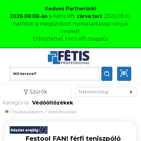
Kedves Partnerünk!
2026.08.08-án
a Fétis Kft.
zárva tart
. 2026.08.10.
hétfőtől a megszokott nyitvatartással várjuk
önöket.
Üdvözlettel, Fétis Kft csapata
Szűrők
Kategória:
Védőöltözékek
/
/
Munkavédelem
Védőöltözékek
Festool FAN! férfi teniszpóló