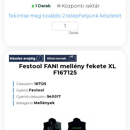
Központi raktár
1 Darab
Tekintse meg további 2 telephelyünk készletét
Darab
Festool FAN! mellény fekete XL
F167125
Cikkszám:
167125
Gyártó:
Festool
Gyártói cikkszám:
940017
Kategória:
Mellények