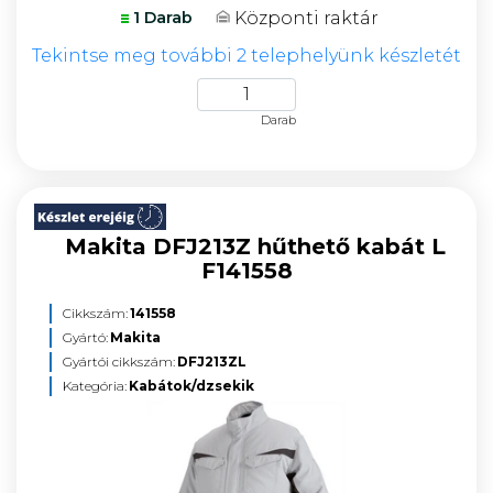
Központi raktár
1 Darab
Tekintse meg további 2 telephelyünk készletét
Darab
Makita DFJ213Z hűthető kabát L
F141558
Cikkszám:
141558
Gyártó:
Makita
Gyártói cikkszám:
DFJ213ZL
Kategória:
Kabátok/dzsekik