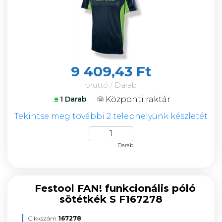
9 409,43 Ft
bruttó / Darab
Központi raktár
1 Darab
Tekintse meg további 2 telephelyünk készletét
Darab
Festool FAN! funkcionális póló
sötétkék S F167278
Cikkszám:
167278