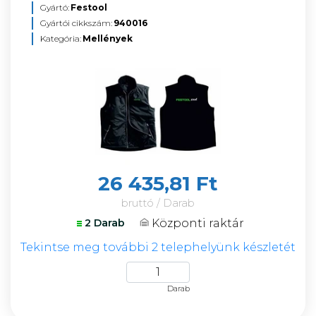
Gyártó:
Festool
Gyártói cikkszám:
940016
Kategória:
Mellények
26 435,81 Ft
bruttó / Darab
Központi raktár
2 Darab
Tekintse meg további 2 telephelyünk készletét
Darab