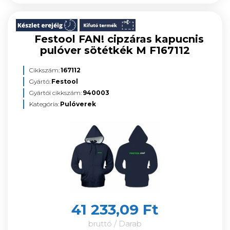
Festool FAN! cipzáras kapucnis
pulóver sötétkék M F167112
Cikkszám:
167112
Gyártó:
Festool
Gyártói cikkszám:
940003
Kategória:
Pulóverek
41 233,09 Ft
bruttó / Darab