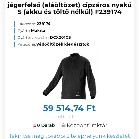
jégerfelső (aláöltözet) cipzáros nyakú
S (akku és töltő nélkül) F239174
Cikkszám:
239174
Gyártó:
Makita
Gyártói cikkszám:
DCX201CS
Kategória:
Védőöltözék kiegészítők
59 514,74 Ft
bruttó / Darab
Központi raktár
0 Darab
Tekintse meg további 2 telephelyünk készletét