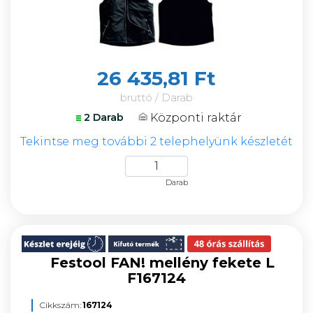
26 435,81 Ft
bruttó / Darab
Központi raktár
2 Darab
Tekintse meg további 2 telephelyünk készletét
Darab
Festool FAN! mellény fekete L
F167124
Cikkszám:
167124