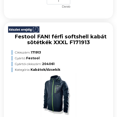
Darab
Festool FAN! férfi softshell kabát
sötétkék XXXL F171913
Cikkszám:
171913
Gyártó:
Festool
Gyártói cikkszám:
204061
Kategória:
Kabátok/dzsekik