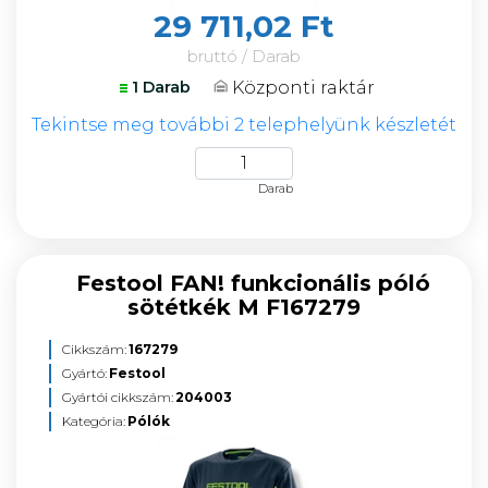
29 711,02 Ft
bruttó / Darab
Központi raktár
1 Darab
Tekintse meg további 2 telephelyünk készletét
Darab
Festool FAN! funkcionális póló
sötétkék M F167279
Cikkszám:
167279
Gyártó:
Festool
Gyártói cikkszám:
204003
Kategória:
Pólók