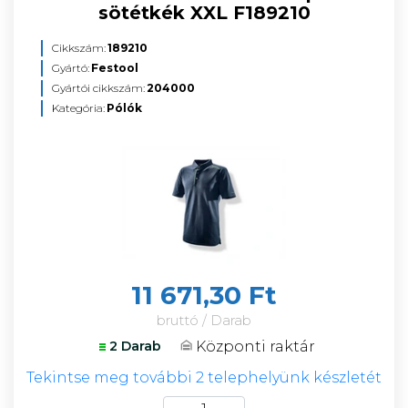
sötétkék XXL F189210
Cikkszám:
189210
Gyártó:
Festool
Gyártói cikkszám:
204000
Kategória:
Pólók
11 671,30 Ft
bruttó / Darab
Központi raktár
2 Darab
Tekintse meg további 2 telephelyünk készletét