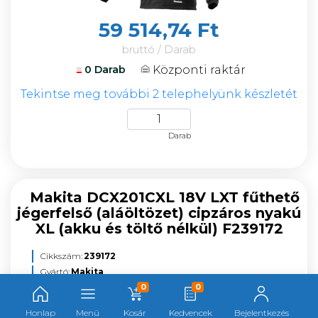
59 514,74 Ft
bruttó / Darab
Központi raktár
0 Darab
Tekintse meg további 2 telephelyünk készletét
Darab
Makita DCX201CXL 18V LXT fűthető
jégerfelső (aláöltözet) cipzáros nyakú
XL (akku és töltő nélkül) F239172
Cikkszám:
239172
Gyártó:
Makita
Gyártói cikkszám:
DCX201CXL
0
0
Kategória:
Védőöltözék kiegészítők
Honlap
Menü
Kosár
Kedvencek
Bejelentkezés