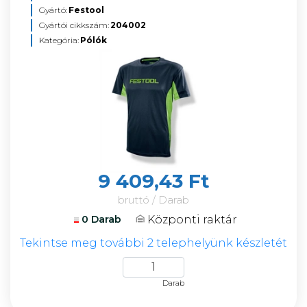
Gyártó:
Festool
Gyártói cikkszám:
204002
Kategória:
Pólók
9 409,43 Ft
bruttó / Darab
Központi raktár
0 Darab
Tekintse meg további 2 telephelyünk készletét
Darab