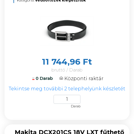
Kategória:
Védőöltözék kiegészítők
11 744,96 Ft
bruttó / Darab
Központi raktár
0 Darab
Tekintse meg további 2 telephelyünk készletét
Darab
Makita DCX201CS 18V LXT fűthető