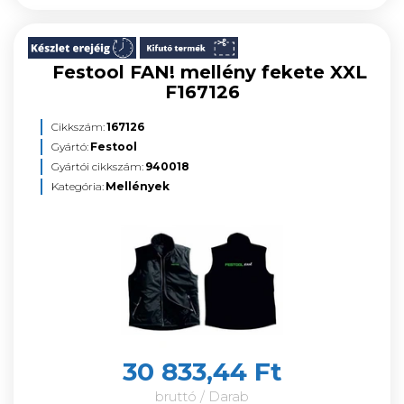
Festool FAN! mellény fekete XXL
F167126
Cikkszám:
167126
Gyártó:
Festool
Gyártói cikkszám:
940018
Kategória:
Mellények
30 833,44 Ft
bruttó / Darab