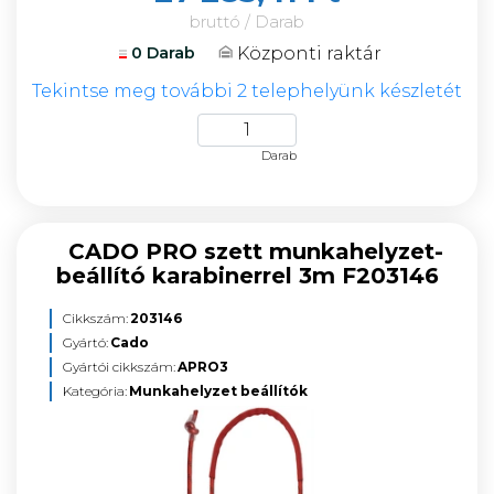
bruttó / Darab
Központi raktár
0 Darab
Tekintse meg további 2 telephelyünk készletét
Darab
CADO PRO szett munkahelyzet-
beállító karabinerrel 3m F203146
Cikkszám:
203146
Gyártó:
Cado
Gyártói cikkszám:
APRO3
Kategória:
Munkahelyzet beállítók