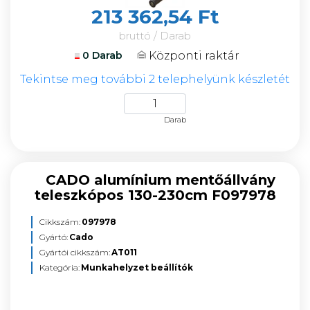
213 362,54 Ft
bruttó / Darab
Központi raktár
0 Darab
Tekintse meg további 2 telephelyünk készletét
Darab
CADO alumínium mentőállvány
teleszkópos 130-230cm F097978
Cikkszám:
097978
Gyártó:
Cado
Gyártói cikkszám:
AT011
Kategória:
Munkahelyzet beállítók