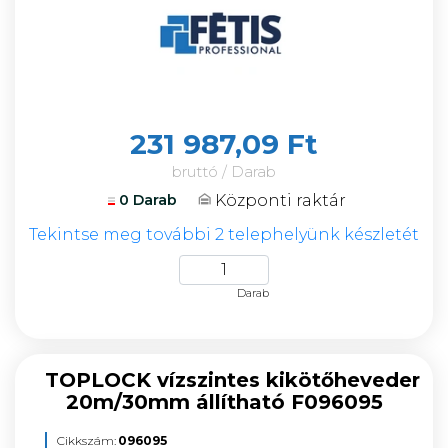
231 987,09 Ft
bruttó / Darab
Központi raktár
0 Darab
Tekintse meg további 2 telephelyünk készletét
Darab
TOPLOCK vízszintes kikötőheveder
20m/30mm állítható F096095
Cikkszám:
096095