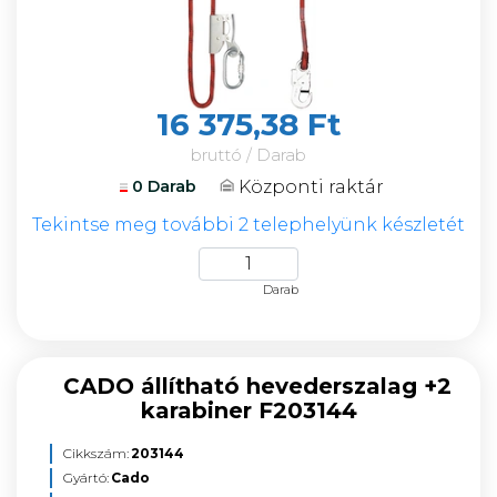
16 375,38 Ft
bruttó / Darab
Központi raktár
0 Darab
Tekintse meg további 2 telephelyünk készletét
Darab
CADO állítható hevederszalag +2
karabiner F203144
Cikkszám:
203144
Gyártó:
Cado