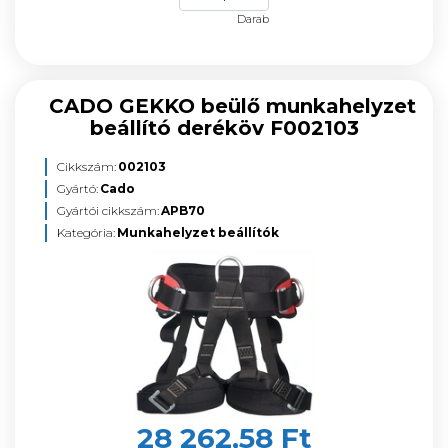
Darab
CADO GEKKO beülő munkahelyzet
beállító deréköv F002103
Cikkszám:
002103
Gyártó:
Cado
Gyártói cikkszám:
APB70
Kategória:
Munkahelyzet beállítók
28 262,58 Ft