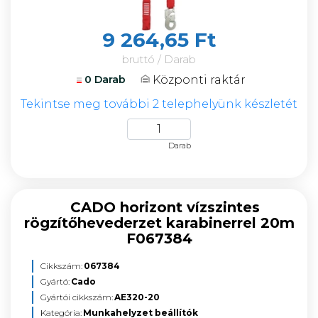
9 264,65 Ft
bruttó / Darab
Központi raktár
0 Darab
Tekintse meg további 2 telephelyünk készletét
Darab
CADO horizont vízszintes
rögzítőhevederzet karabinerrel 20m
F067384
Cikkszám:
067384
Gyártó:
Cado
Gyártói cikkszám:
AE320-20
Kategória:
Munkahelyzet beállítók