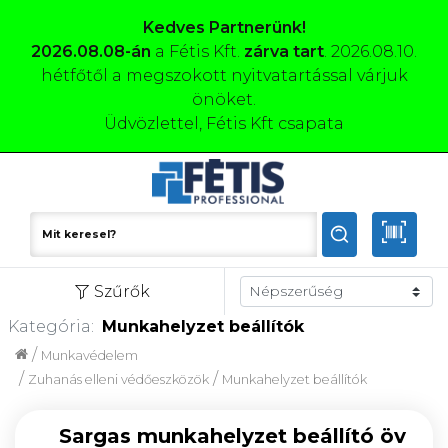
Kedves Partnerünk!
2026.08.08-án
a Fétis Kft.
zárva tart
. 2026.08.10.
hétfőtől a megszokott nyitvatartással várjuk
önöket.
Üdvözlettel, Fétis Kft csapata
Szűrők
Kategória:
Munkahelyzet beállítók
/
Munkavédelem
/
/
Zuhanás elleni védőeszközök
Munkahelyzet beállítók
Sargas munkahelyzet beállító öv