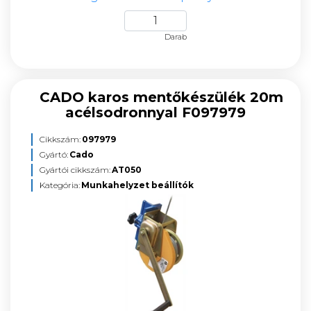
Darab
CADO karos mentőkészülék 20m
acélsodronnyal F097979
Cikkszám:
097979
Gyártó:
Cado
Gyártói cikkszám:
AT050
Kategória:
Munkahelyzet beállítók