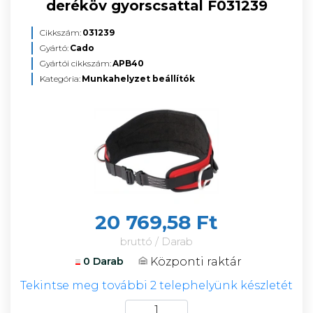
deréköv gyorscsattal F031239
Cikkszám:
031239
Gyártó:
Cado
Gyártói cikkszám:
APB40
Kategória:
Munkahelyzet beállítók
20 769,58 Ft
bruttó / Darab
Központi raktár
0 Darab
Tekintse meg további 2 telephelyünk készletét