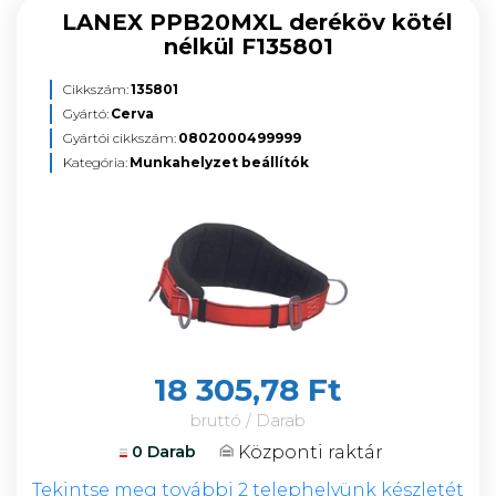
LANEX PPB20MXL deréköv kötél
nélkül F135801
Cikkszám:
135801
Gyártó:
Cerva
Gyártói cikkszám:
0802000499999
Kategória:
Munkahelyzet beállítók
18 305,78 Ft
bruttó / Darab
Központi raktár
0 Darab
Tekintse meg további 2 telephelyünk készletét