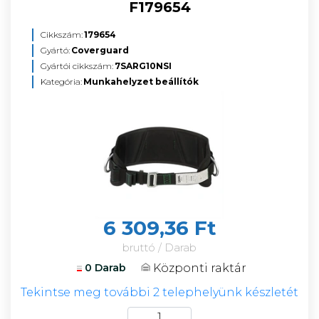
F179654
Cikkszám:
179654
Gyártó:
Coverguard
Gyártói cikkszám:
7SARG10NSI
Kategória:
Munkahelyzet beállítók
6 309,36 Ft
bruttó / Darab
Központi raktár
0 Darab
Tekintse meg további 2 telephelyünk készletét