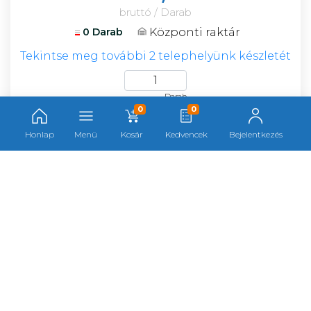
bruttó / Darab
Központi raktár
0 Darab
Tekintse meg további 2 telephelyünk készletét
Darab
0
0
Honlap
Menü
Kosár
Kedvencek
Bejelentkezés
Lanex AT30001 hárompontos mentő
emelőheveder F263533
Cikkszám:
263533
Gyártó:
Lanex
Gyártói cikkszám:
0805000299999
Kategória:
Munkahelyzet beállítók