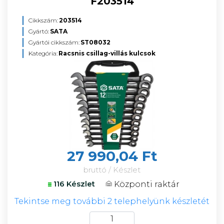
F203514
Cikkszám:
203514
Gyártó:
SATA
Gyártói cikkszám:
ST08032
Kategória:
Racsnis csillag-villás kulcsok
27 990,04 Ft
bruttó / Készlet
Központi raktár
116 Készlet
Tekintse meg további 2 telephelyünk készletét