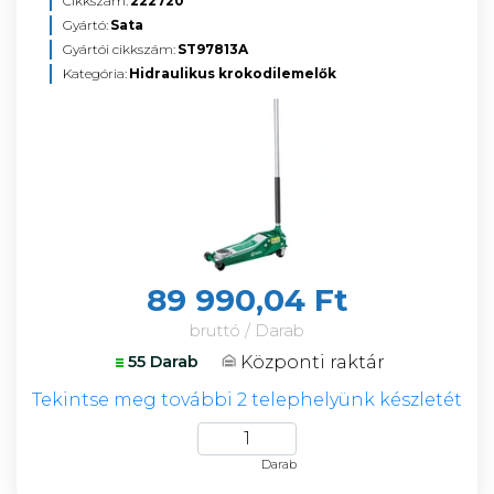
Cikkszám:
222720
Gyártó:
Sata
Gyártói cikkszám:
ST97813A
Kategória:
Hidraulikus krokodilemelők
89 990,04 Ft
bruttó / Darab
Központi raktár
55 Darab
Tekintse meg további 2 telephelyünk készletét
Darab