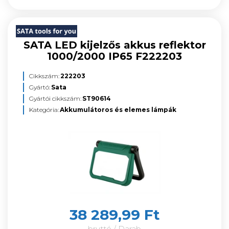
SATA LED kijelzős akkus reflektor
1000/2000 IP65 F222203
Cikkszám:
222203
Gyártó:
Sata
Gyártói cikkszám:
ST90614
Kategória:
Akkumulátoros és elemes lámpák
38 289,99 Ft
bruttó / Darab