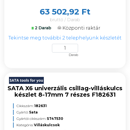
63 502,92 Ft
bruttó / Darab
Központi raktár
2 Darab
Tekintse meg további 2 telephelyünk készletét
Darab
SATA X6 univerzális csillag-villáskulcs
készlet 8-17mm 7 részes F182631
Cikkszám:
182631
Gyártó:
Sata
Gyártói cikkszám:
ST47530
Kategória:
Villáskulcsok