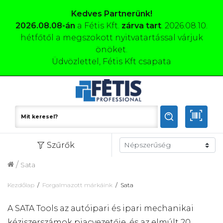
Kedves Partnerünk!
2026.08.08-án
a Fétis Kft.
zárva tart
. 2026.08.10.
hétfőtől a megszokott nyitvatartással várjuk
önöket.
Üdvözlettel, Fétis Kft csapata
Szűrők
/
Sata
Kezdőlap
Forgalmazott márkáink
Sata
A SATA Tools az autóipari és ipari mechanikai
kéziszerszámok piacvezetője, és az elmúlt 20