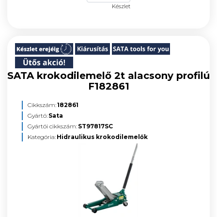
Készlet
SATA krokodilemelő 2t alacsony profilú
F182861
Cikkszám:
182861
Gyártó:
Sata
Gyártói cikkszám:
ST97817SC
Kategória:
Hidraulikus krokodilemelők