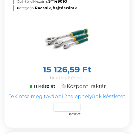
Gyártói cikkszám:
ST14901G
Kategória:
Racsnik, hajtószárak
15 126,59 Ft
bruttó / Készlet
Központi raktár
11 Készlet
Tekintse meg további 2 telephelyünk készletét
Készlet