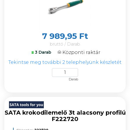
7 989,95 Ft
bruttó / Darab
Központi raktár
3 Darab
Tekintse meg további 2 telephelyünk készletét
Darab
SATA krokodilemelő 3t alacsony profilú
F222720