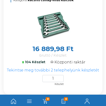
Kategória:
Racsnis csillag-villás kulcsok
16 889,98 Ft
bruttó / Készlet
Központi raktár
104 Készlet
Tekintse meg további 2 telephelyünk készletét
Készlet
0
0