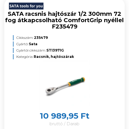
SATA racsnis hajtószár 1/2 300mm 72
fog átkapcsolható ComfortGrip nyéllel
F235479
Cikkszám:
235479
Gyártó:
Sata
Gyártói cikkszám:
ST13971G
Kategória:
Racsnik, hajtószárak
10 989,95 Ft
bruttó / Darab