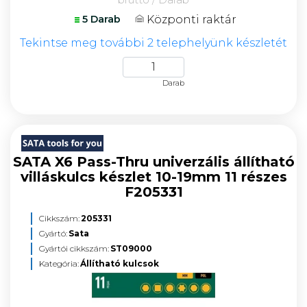
Központi raktár
5 Darab
Tekintse meg további 2 telephelyünk készletét
Darab
SATA X6 Pass-Thru univerzális állítható
villáskulcs készlet 10-19mm 11 részes
F205331
Cikkszám:
205331
Gyártó:
Sata
Gyártói cikkszám:
ST09000
Kategória:
Állítható kulcsok