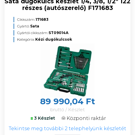
Sata dugókulcs készlet 1/4, 3/8, 1/2" 122
részes (autószerelő) F171683
Cikkszám:
171683
Gyártó:
Sata
Gyártói cikkszám:
ST09014A
Kategória:
Kézi dugókulcsok
89 990,04 Ft
bruttó / Készlet
Központi raktár
3 Készlet
Tekintse meg további 2 telephelyünk készletét