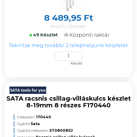
8 489,95 Ft
bruttó / Készlet
Központi raktár
49 Készlet
Tekintse meg további 2 telephelyünk készletét
Készlet
SATA racsnis csillag-villáskulcs készlet
8-19mm 8 részes F170440
Cikkszám:
170440
Gyártó:
Sata
Gyártói cikkszám:
ST08008SJ