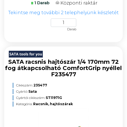
Központi raktár
1 Darab
Tekintse meg további 2 telephelyünk készletét
Darab
SATA racsnis hajtószár 1/4 170mm 72
fog átkapcsolható ComfortGrip nyéllel
F235477
Cikkszám:
235477
Gyártó:
Sata
Gyártói cikkszám:
ST11971G
Kategória:
Racsnik, hajtószárak