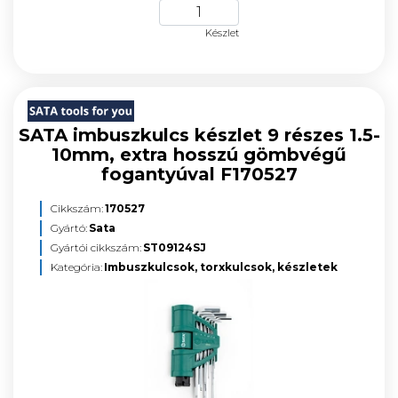
Készlet
SATA imbuszkulcs készlet 9 részes 1.5-
10mm, extra hosszú gömbvégű
fogantyúval F170527
Cikkszám:
170527
Gyártó:
Sata
Gyártói cikkszám:
ST09124SJ
Kategória:
Imbuszkulcsok, torxkulcsok, készletek