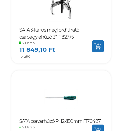
SATA 3-karos megfordítható
csapágylehúzó 3" F182775
7 Darab
11 849,10 Ft
bruttó
SATA csavarhúzó PH2x150mm F170487
9 Darab