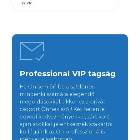
bruttó
Professional VIP tagság
Ha Ön sem éri be a sablonos,
mindenki számára elegendő
megoldásokkal, akkor ez a privát
csoport Önnek szól! Két hetente
egyedi kedvezményekkel, zárt körű
ajánlatokkal jelentkeznek szakértői
kollégáink az Ön professzionális
igényeire szabottan.