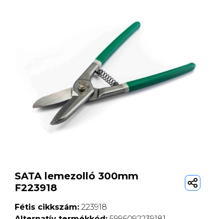
SATA lemezolló 300mm
F223918
Fétis cikkszám:
223918
Alternatív termékkód:
5996092239181