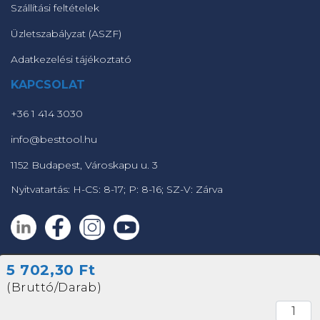
Szállítási feltételek
Üzletszabályzat (ASZF)
Adatkezelési tájékoztató
KAPCSOLAT
+36 1 414 3030
info@besttool.hu
1152 Budapest, Városkapu u. 3
Nyitvatartás: H-CS: 8-17; P: 8-16; SZ-V: Zárva
5 702,30 Ft
© 2023 - 2023 Fétis Professional Szerszámáruház
(Bruttó/Darab)
Powered by