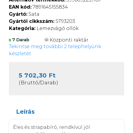
EAN kód:
7891645155834
Gyártó:
Sata
Gyártói cikkszám:
ST93203
Kategória:
Lemezvágó ollók
Központi raktár
7 Darab
Tekintse meg további 2 telephelyünk
készletét
5 702,30 Ft
(Bruttó/Darab)
Leírás
Éles és strapabíró, rendkívül jól 