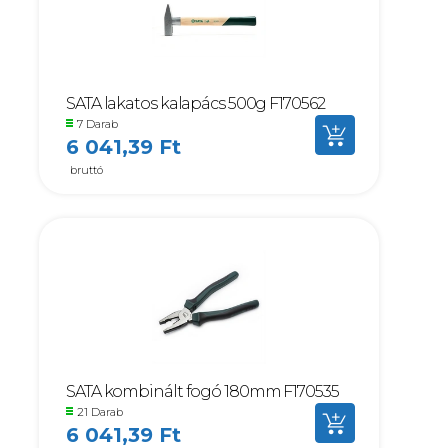
SATA lakatos kalapács 500g F170562
7 Darab
6 041,39 Ft
bruttó
SATA kombinált fogó 180mm F170535
21 Darab
6 041,39 Ft