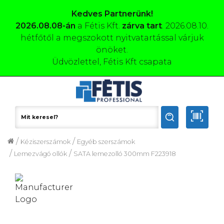
Kedves Partnerünk!
2026.08.08-án
a Fétis Kft.
zárva tart
. 2026.08.10.
hétfőtől a megszokott nyitvatartással várjuk
önöket.
Üdvözlettel, Fétis Kft csapata
/
/
Kéziszerszámok
Egyéb szerszámok
/
/
Lemezvágó ollók
SATA lemezolló 300mm F223918