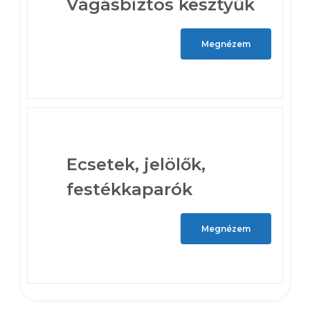
Vágásbiztos kesztyűk
Megnézem
Ecsetek, jelölők,
festékkaparók
Megnézem