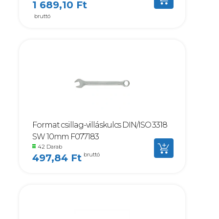
1 689,10 Ft
bruttó
Format csillag-villáskulcs DIN/ISO 3318
SW 10mm F077183
42 Darab
bruttó
497,84 Ft