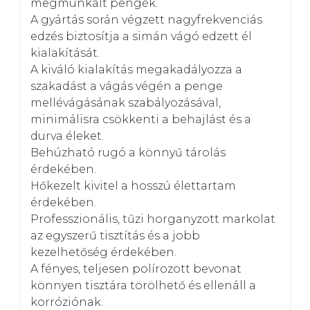
megmunkált pengék. 

A gyártás során végzett nagyfrekvenciás 
edzés biztosítja a simán vágó edzett él 
kialakítását. 

A kiváló kialakítás megakadályozza a 
szakadást a vágás végén a penge 
mellévágásának szabályozásával,  
minimálisra csökkenti a behajlást és a 
durva éleket. 

Behúzható rugó a könnyű tárolás 
érdekében. 

Hőkezelt kivitel a hosszú élettartam 
érdekében. 

Professzionális, tűzi horganyzott markolat 
az egyszerű tisztítás és a jobb 
kezelhetőség érdekében. 

A fényes, teljesen polírozott bevonat 
könnyen tisztára törölhető és ellenáll a 
korróziónak.