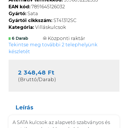
EAN kód:
7891645126032
Gyártó:
Sata
Gyártói cikkszám:
ST41312SC
Kategória:
Villáskulcsok
Központi raktár
6 Darab
Tekintse meg további 2 telephelyünk
készletét
2 348,48 Ft
(Bruttó/Darab)
Leírás
A SATA kulcsok az alapvető szabványos és 