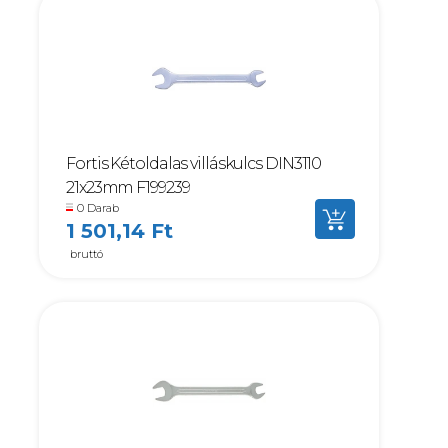
Fortis Kétoldalas villáskulcs DIN3110
21x23mm F199239
0 Darab
1 501,14 Ft
bruttó