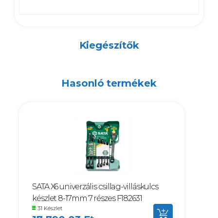
Kiegészítők
Hasonló termékek
SATA X6 univerzális csillag-villáskulcs
készlet 8-17mm 7 részes F182631
31 Készlet