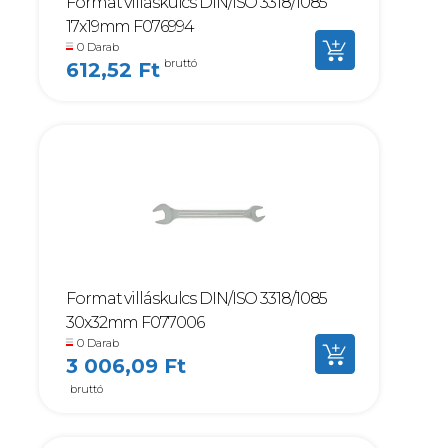
Format villáskulcs DIN/ISO 3318/1085
17x19mm F076994
0 Darab
bruttó
612,52 Ft
Format villáskulcs DIN/ISO 3318/1085
30x32mm F077006
0 Darab
3 006,09 Ft
bruttó