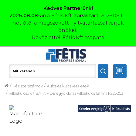
Kedves Partnerünk!
2026.08.08-án
a Fétis Kft.
zárva tart
. 2026.08.10.
hétfőtől a megszokott nyitvatartással várjuk
önöket.
Üdvözlettel, Fétis Kft csapata
/
/
Kéziszerszámok
Kulcs és kulcskészletek
/
/
Villáskulcsok
SATA VDE egyoldalas villáskulcs 12mm F223253