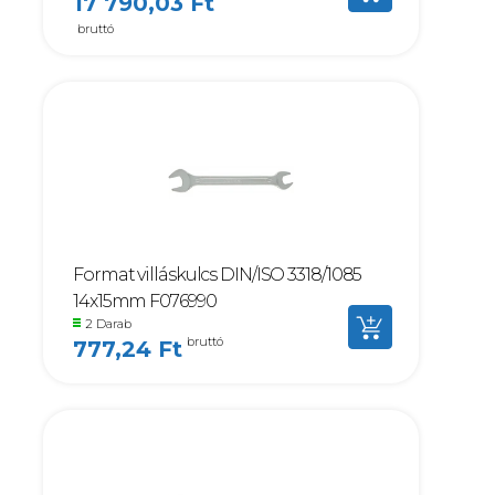
17 790,03 Ft
bruttó
Format villáskulcs DIN/ISO 3318/1085
14x15mm F076990
2 Darab
bruttó
777,24 Ft