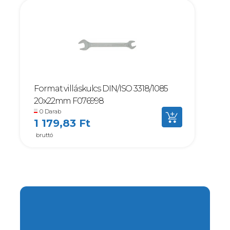
Format villáskulcs DIN/ISO 3318/1085
20x22mm F076998
0 Darab
1 179,83 Ft
bruttó