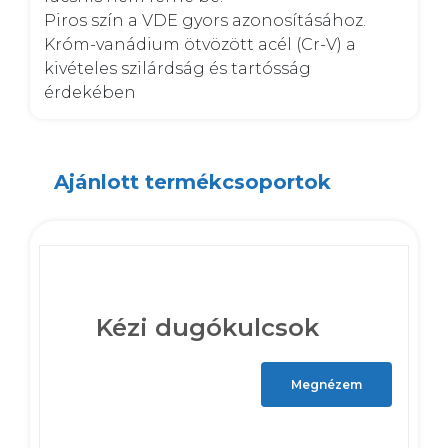
Piros szín a VDE gyors azonosításához. 

Króm-vanádium ötvözött acél (Cr-V) a 
kivételes szilárdság és tartósság 
érdekében
Ajánlott termékcsoportok
Kézi dugókulcsok
Megnézem