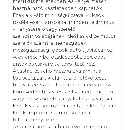
metrikus méretekben, és kényelmesen 
használható készletekben kaphatók. 

Ezek a kiváló minőségű csavarkulcsok 
tökéletesen tartozékai minden technikus, 
villanyszerelő vagy szerelő 
szerszámosládájának, ideálisak dízelmotor 
szerelők számára, nehézgépek, 
mezőgazdasági gépek, autók javításához,  
vagy erősen berozsdásodott, beragadt 
anyák és csavarok eltávolításához. 

A vastag és vékony szárak, valamint a 
többcélú, zárt kialakítás lehetővé teszi, 
hogy a szerszámot szilárdan megragadva 
könnyedén húzza és lazítsa meg a hatlapú 
vagy négyszögletes anyákat és csavarokat. 

Ezenkívül a könnyű kialakítás ellenére sem 
kell kompromisszumot kötnie a 
teljesítmény terén. 

A szerszámon található lézerrel maratott 