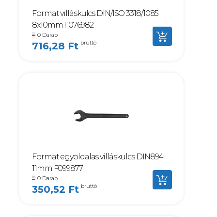
Format villáskulcs DIN/ISO 3318/1085
8x10mm F076982
0 Darab
bruttó
716,28 Ft
Format egyoldalas villáskulcs DIN894
11mm F099877
0 Darab
bruttó
350,52 Ft