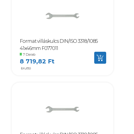
Format villáskulcs DIN/ISO 3318/1085
41x46mm F077011
7 Darab
8 719,82 Ft
bruttó