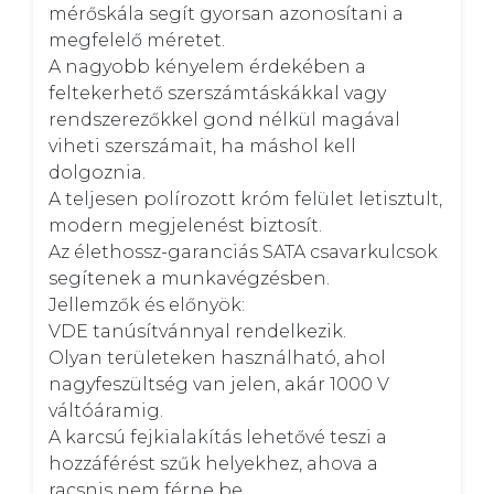
mérőskála segít gyorsan azonosítani a 
megfelelő méretet. 

A nagyobb kényelem érdekében a 
feltekerhető szerszámtáskákkal vagy 
rendszerezőkkel gond nélkül magával 
viheti szerszámait, ha máshol kell 
dolgoznia. 

A teljesen polírozott króm felület letisztult, 
modern megjelenést biztosít. 

Az élethossz-garanciás SATA csavarkulcsok 
segítenek a munkavégzésben.

Jellemzők és előnyök:

VDE tanúsítvánnyal rendelkezik. 

Olyan területeken használható, ahol 
nagyfeszültség van jelen, akár 1000 V 
váltóáramig. 

A karcsú fejkialakítás lehetővé teszi a 
hozzáférést szűk helyekhez, ahova a 
racsnis nem férne be. 
