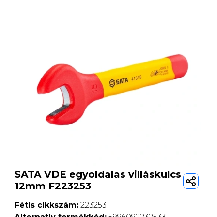
SATA VDE egyoldalas villáskulcs
12mm F223253
Fétis cikkszám:
223253
Alternatív termékkód:
5996092232533