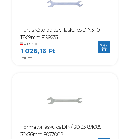
Fortis Kétoldalas villáskulcs DIN3110
17x19mm F199235
0 Darab
1 026,16 Ft
bruttó
Format villáskulcs DIN/ISO 3318/1085
32x36mm F077008