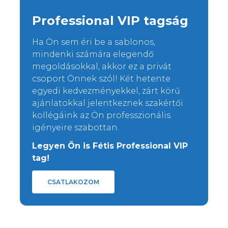
Professional VIP tagság
Ha Ön sem éri be a sablonos,
mindenki számára elegendő
megoldásokkal, akkor ez a privát
csoport Önnek szól! Két hetente
egyedi kedvezményekkel, zárt körű
ajánlatokkal jelentkeznek szakértői
kollégáink az Ön professzionális
igényeire szabottan.
Legyen Ön is Fétis Professional VIP
tag!
CSATLAKOZOM